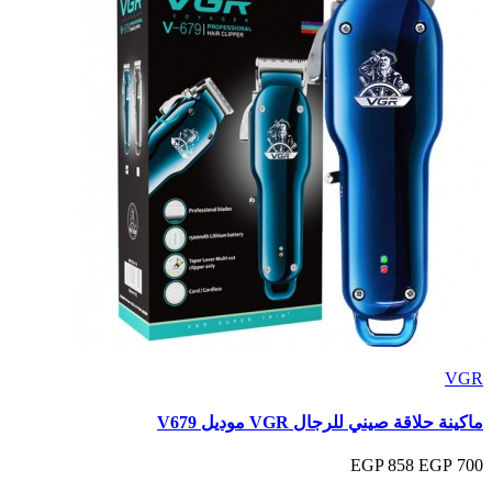
VGR
ماكينة حلاقة صيني للرجال VGR موديل V679
858 EGP
700 EGP