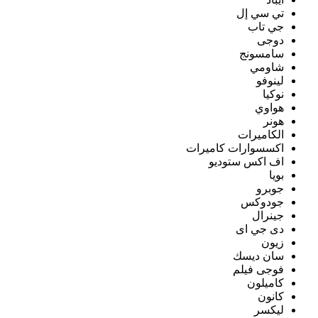
تي سي إل
جي تاب
دوجى
سامسونج
شاومي
لينوفو
نوكيا
هواوي
هونر
الكاميرات
اكسسوارات كاميرات
اف اكس ستوديو
بويا
جوبرو
جودوكس
جينرال
دى جي اى
زيون
سان ديسك
فوجى فيلم
كاميلون
كانون
ليكسر