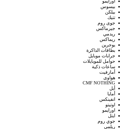
اورايمو
بيسوس
بيلكن
تتيك
جوى روم
جيرماكس
ريدمي
ريماكس
يوجرين
بطاقات الذاكرة
جرابات موبايل
حوامل للموبايلات
ساعات ذكية
أمازفيت
هواوى
CMF NOTHING
أبل
أمايا
انفينكس
اوتيتو
اورايمو
ايتل
جوي روم
ريلمى