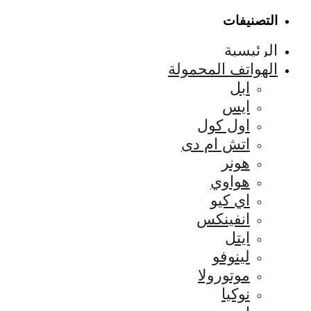
التصنيفات
الرئيسية
الهواتف المحمولة
ابل
ايس
اول كول
اتش ام دى
هونر
هواوي
اي كيو
انفينكس
ايتل
لينوفو
موتورولا
نوكيا