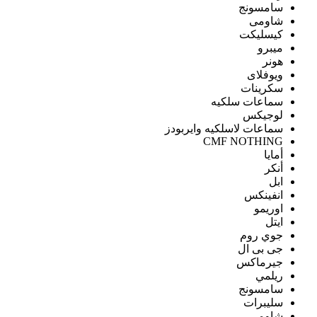
سامسونج
شاومى
كيسليكت
ميبرو
هونر
ويوفلاى
سكرينات
سماعات سلكيه
لوجيكس
سماعات لاسلكيه وايربودز
CMF NOTHING
أمايا
أنكر
ابل
انفينكس
اوريمو
ايتل
جوي روم
جى بى ال
جيرماكس
ريلمي
سامسونج
سليبرات
شاومى