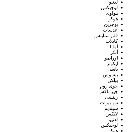
لدنيو
لوجيكس
هواوى
هوكو
يوجرين
عدسات
قلم ستايلس
كابلات
أمايا
أنكر
اورايمو
ايكونز
باسى
بيسوس
بيلكن
جوى روم
جيرماكس
ريتشى
سيلبيرات
سينديم
لانكس
لدنيو
لوجيكس
هوكو