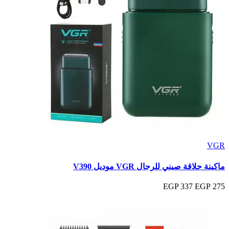
VGR
ماكينة حلاقة صيني للرجال VGR موديل V390
337 EGP
275 EGP