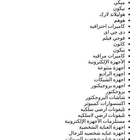
ميكي
نيكون
هوليلاند لارك
هوهم
كاميرات احترافيه
دى جي اى
فوجي فيلم
كانون
نيكون
كاميرات مراقبه
الأجهزة الإلكترونية
أجهزة متنوعة
اجهزه الراديو
اجهزه الشبكات
اجهزه بروجيكتور
بروجكتور
شاشات البروجكتور
اكسسوارات كمبيوتر
تليفونات ارضي سلكيه
تليفونات ارضي لاسلكيه
مستلزمات الأجهزة الإلكترونية
اجهزة العناية الشخصية
اجهزه عنايه شخصيه للرجال
اجهزه عنايه شخصيه للسيدات