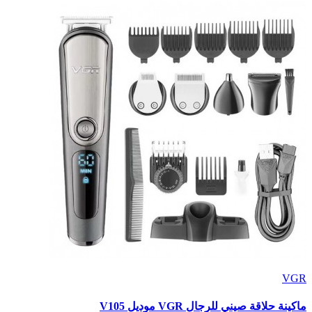
VGR
ماكينة حلاقة صيني للرجال VGR موديل V105