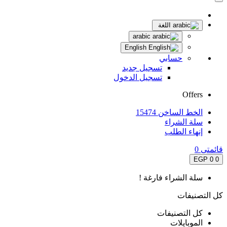
اللغة
arabic
English
حسابي
تسجيل جديد
تسجيل الدخول
Offers
الخط الساخن 15474
سلة الشراء
إنهاء الطلب
قائمتى
0
0 EGP
0
سلة الشراء فارغة !
كل التصنيفات
كل التصنيفات
الموبايلات