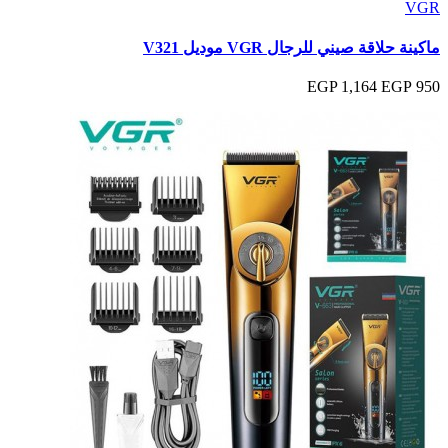
VGR
ماكينة حلاقة صيني للرجال VGR موديل V321
1,164 EGP
950 EGP