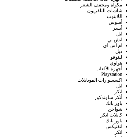
مكواة ومجفف الشعر
شاشات التلفزيون
اللابتوب
أسوس
أيسر
ابل
اتش بي
ام اس اي
ديل
لينوفو
هواوي
أجهزة الألعاب
Playstation
اكسسوارات الموبايلات
ابل
انكر
أنكر ساوندكور
باور بانك
شواحن
كابلات انكر
باور بانك
انفنيكس
انكر