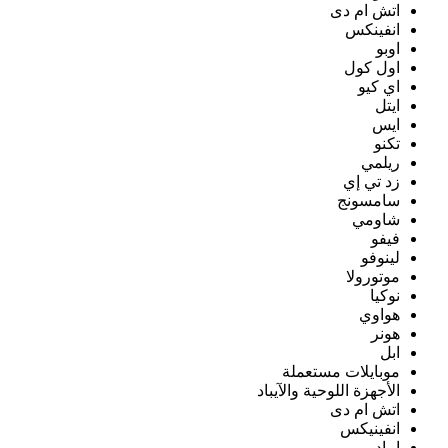
اتش ام دى
انفينكس
اوبو
اول كول
اي كيو
ايتل
ايس
تكنو
ريلمي
زد تي إي
سامسونج
شاومي
فيفو
لينوفو
موتورولا
نوكيا
هواوي
هونر
ابل
موبايلات مستعملة
الأجهزة اللوحية والآيباد
اتش ام دى
انفينيكس
ايباد