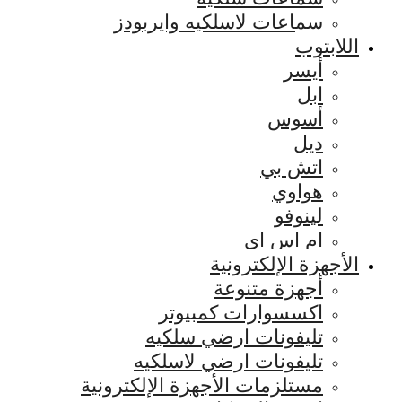
سماعات لاسلكيه وايربودز
اللابتوب
أيسر
ابل
أسوس
ديل
اتش بي
هواوي
لينوفو
ام اس اي
الأجهزة الإلكترونية
أجهزة متنوعة
اكسسوارات كمبيوتر
تليفونات ارضي سلكيه
تليفونات ارضي لاسلكيه
مستلزمات الأجهزة الإلكترونية