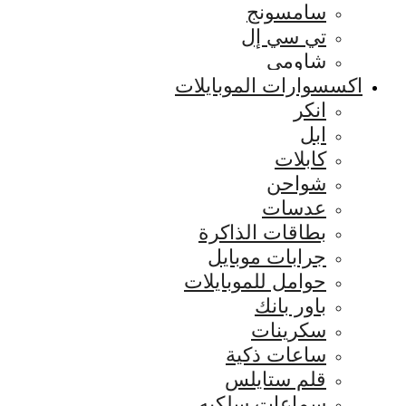
سامسونج
تي سي إل
شاومي
اكسسوارات الموبايلات
انكر
ابل
كابلات
شواحن
عدسات
بطاقات الذاكرة
جرابات موبايل
حوامل للموبايلات
باور بانك
سكرينات
ساعات ذكية
قلم ستايلس
سماعات سلكيه