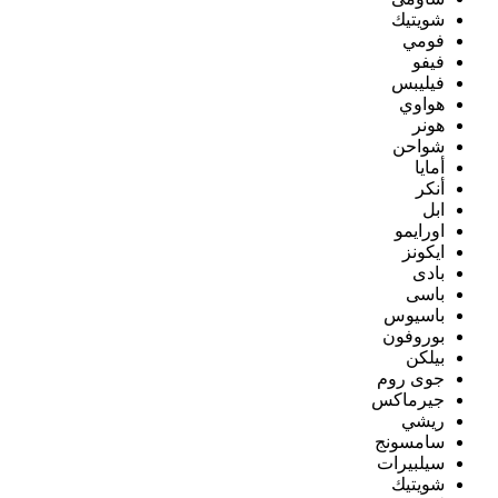
شويتيك
فومي
فيفو
فيليبس
هواوي
هونر
شواحن
أمايا
أنكر
ابل
اورايمو
ايكونز
بادى
باسى
باسيوس
بوروفون
بيلكن
جوى روم
جيرماكس
ريشي
سامسونج
سيلبيرات
شويتيك