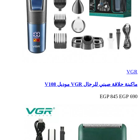
VGR
ماكينة حلاقة صيني للرجال VGR موديل V108
845 EGP
690 EGP