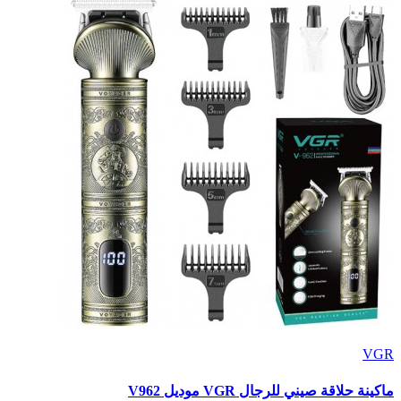
VGR
ماكينة حلاقة صيني للرجال VGR موديل V962