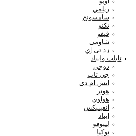
اوبو
ريلمي
سامسونج
تكنو
فيفو
شاومي
زد تي إي
تابلت وايباد
دوجى
جي تاب
اتش ام دى
هونر
هواوي
انفينيكس
ايباد
لينوفو
نوكيا