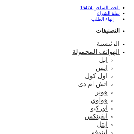
الخط الساخن 15474
سلة الشراء
إنهاء الطلب
التصنيفات
الرئيسية
الهواتف المحمولة
ابل
ايس
اول كول
اتش ام دى
هونر
هواوي
اي كيو
انفينكس
ايتل
لينوفو