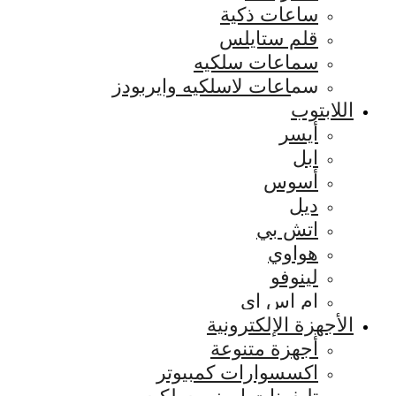
ساعات ذكية
قلم ستايلس
سماعات سلكيه
سماعات لاسلكيه وايربودز
اللابتوب
أيسر
ابل
أسوس
ديل
اتش بي
هواوي
لينوفو
ام اس اي
الأجهزة الإلكترونية
أجهزة متنوعة
اكسسوارات كمبيوتر