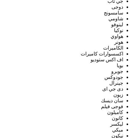
جي تاب
دوجى
سامسونج
شاومي
لينوفو
نوكيا
هواوي
هونر
الكاميرات
اكسسوارات كاميرات
اف اكس ستوديو
بويا
جوبرو
جودوكس
جينرال
دى جي اى
زيون
سان ديسك
فوجى فيلم
كاميلون
كانون
ليكسر
ميكي
نيكون