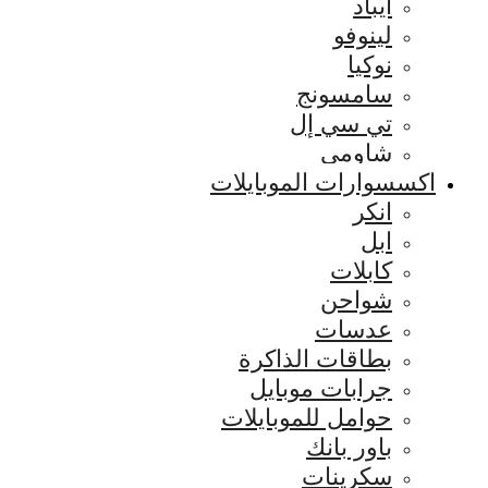
ايباد
لينوفو
نوكيا
سامسونج
تي سي إل
شاومي
اكسسوارات الموبايلات
انكر
ابل
كابلات
شواحن
عدسات
بطاقات الذاكرة
جرابات موبايل
حوامل للموبايلات
باور بانك
سكرينات