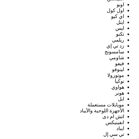
اوبو
اول كول
اي كيو
ايتل
ايس
تكنو
ريلمي
زد تي إي
سامسونج
شاومي
فيفو
لينوفو
موتورولا
نوكيا
هواوي
هونر
ابل
موبايلات مستعملة
الأجهزة اللوحية والآيباد
اتش ام دى
انفينيكس
ايباد
تي سي إل