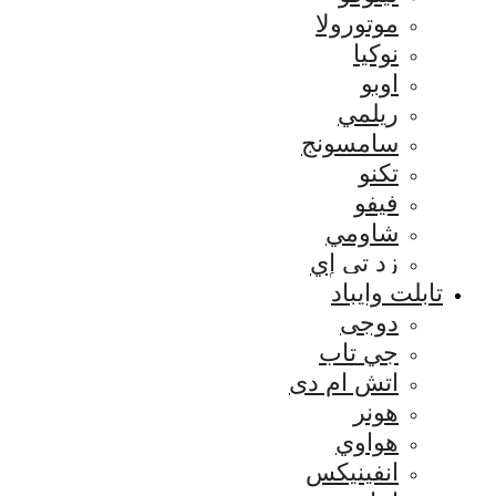
موتورولا
نوكيا
اوبو
ريلمي
سامسونج
تكنو
فيفو
شاومي
زد تي إي
تابلت وايباد
دوجى
جي تاب
اتش ام دى
هونر
هواوي
انفينيكس