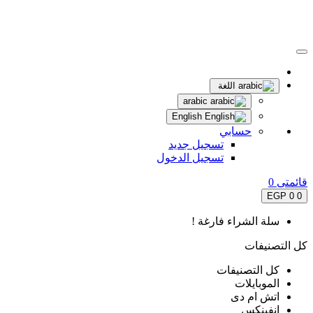
اللغة
arabic
English
حسابي
تسجيل جديد
تسجيل الدخول
قائمتى
0
0 EGP
0
سلة الشراء فارغة !
كل التصنيفات
كل التصنيفات
الموبايلات
اتش ام دى
انفينكس