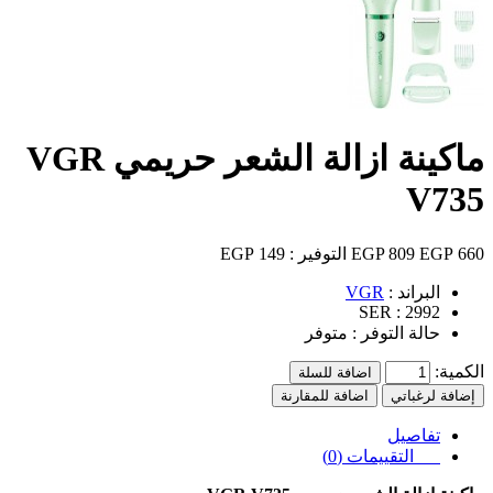
ماكينة ازالة الشعر حريمي VGR
V735
660 EGP
809 EGP
التوفير :
149 EGP
البراند :
VGR
SER :
2992
حالة التوفر :
متوفر
الكمية:
اضافة للسلة
إضافة لرغباتي
اضافة للمقارنة
تفاصيل
التقييمات (0)