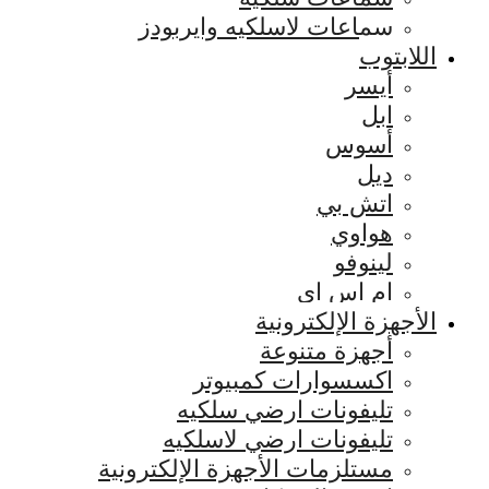
سماعات لاسلكيه وايربودز
اللابتوب
أيسر
ابل
أسوس
ديل
اتش بي
هواوي
لينوفو
ام اس اي
الأجهزة الإلكترونية
أجهزة متنوعة
اكسسوارات كمبيوتر
تليفونات ارضي سلكيه
تليفونات ارضي لاسلكيه
مستلزمات الأجهزة الإلكترونية