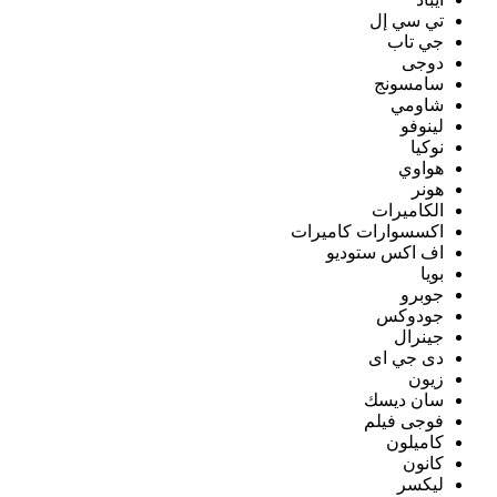
تي سي إل
جي تاب
دوجى
سامسونج
شاومي
لينوفو
نوكيا
هواوي
هونر
الكاميرات
اكسسوارات كاميرات
اف اكس ستوديو
بويا
جوبرو
جودوكس
جينرال
دى جي اى
زيون
سان ديسك
فوجى فيلم
كاميلون
كانون
ليكسر