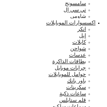
سامسونج
تي سي إل
شاومي
اكسسوارات الموبايلات
انكر
ابل
كابلات
شواحن
عدسات
بطاقات الذاكرة
جرابات موبايل
حوامل للموبايلات
باور بانك
سكرينات
ساعات ذكية
قلم ستايلس
سماعات سلكيه