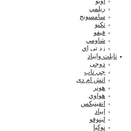
اوبو
ريلمي
سامسونج
تكنو
فيفو
شاومي
زد تي إي
تابلت وايباد
دوجى
جي تاب
اتش ام دى
هونر
هواوي
انفينيكس
ايباد
لينوفو
نوكيا