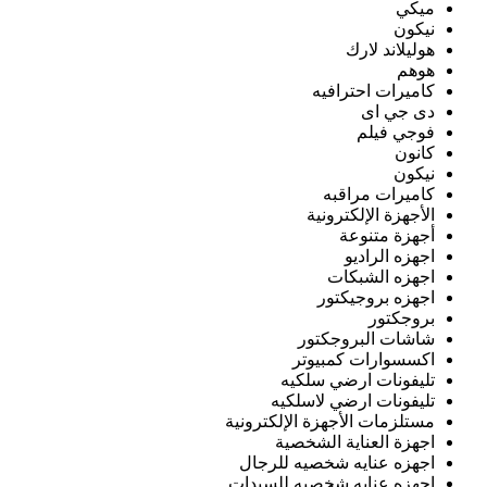
ميكي
نيكون
هوليلاند لارك
هوهم
كاميرات احترافيه
دى جي اى
فوجي فيلم
كانون
نيكون
كاميرات مراقبه
الأجهزة الإلكترونية
أجهزة متنوعة
اجهزه الراديو
اجهزه الشبكات
اجهزه بروجيكتور
بروجكتور
شاشات البروجكتور
اكسسوارات كمبيوتر
تليفونات ارضي سلكيه
تليفونات ارضي لاسلكيه
مستلزمات الأجهزة الإلكترونية
اجهزة العناية الشخصية
اجهزه عنايه شخصيه للرجال
اجهزه عنايه شخصيه للسيدات