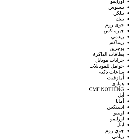
اورايمو
بيسوس
بيلكن
تتيك
جوى روم
جيرماكس
ريدمي
ريماكس
يوجرين
بطاقات الذاكرة
جرابات موبايل
حوامل للموبايلات
ساعات ذكية
أمازفيت
هواوى
CMF NOTHING
أبل
أمايا
انفينكس
اوتيتو
اورايمو
ايتل
جوي روم
ريلمى