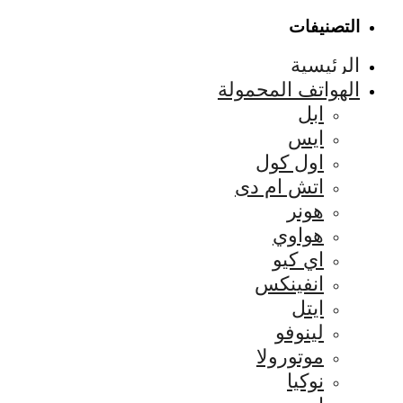
التصنيفات
الرئيسية
الهواتف المحمولة
ابل
ايس
اول كول
اتش ام دى
هونر
هواوي
اي كيو
انفينكس
ايتل
لينوفو
موتورولا
نوكيا