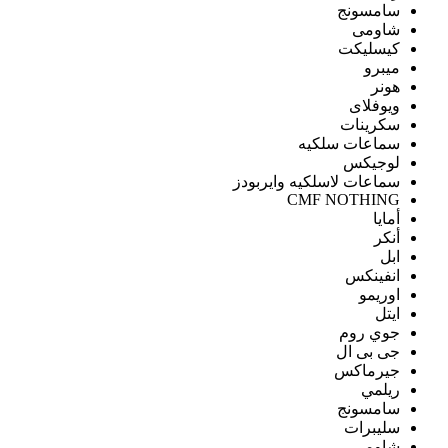
سامسونج
شاومى
كيسليكت
ميبرو
هونر
ويوفلاى
سكرينات
سماعات سلكيه
لوجيكس
سماعات لاسلكيه وايربودز
CMF NOTHING
أمايا
أنكر
ابل
انفينكس
اوريمو
ايتل
جوي روم
جى بى ال
جيرماكس
ريلمي
سامسونج
سليبرات
شاومى