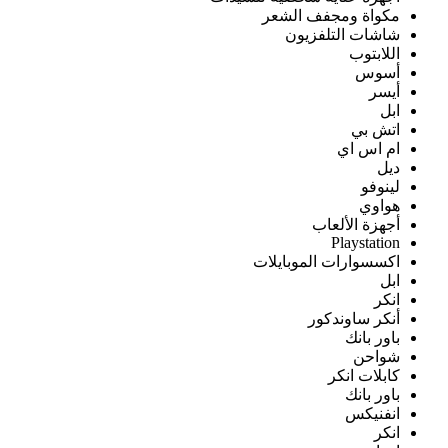
مكواة ومجفف الشعر
شاشات التلفزيون
اللابتوب
أسوس
أيسر
ابل
اتش بي
ام اس اي
ديل
لينوفو
هواوي
أجهزة الألعاب
Playstation
اكسسوارات الموبايلات
ابل
انكر
أنكر ساوندكور
باور بانك
شواحن
كابلات انكر
باور بانك
انفنيكس
انكر