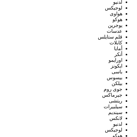
لدنيو
لوجيكس
هواوى
هوكو
يوجرين
عدسات
قلم ستايلس
كابلات
أمايا
أنكر
اورايمو
ايكونز
باسى
بيسوس
بيلكن
جوى روم
جيرماكس
ريتشى
سيلبيرات
سينديم
لانكس
لدنيو
لوجيكس
هوكو