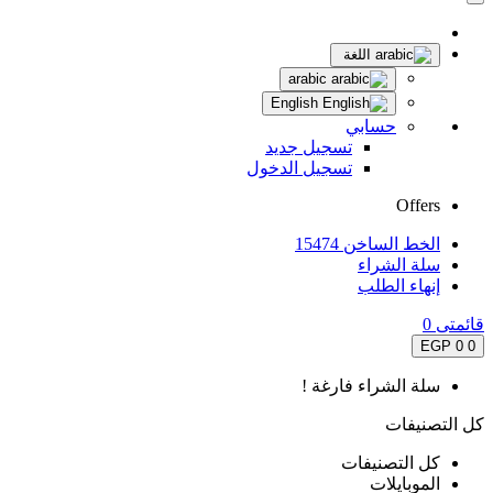
اللغة
arabic
English
حسابي
تسجيل جديد
تسجيل الدخول
Offers
الخط الساخن 15474
سلة الشراء
إنهاء الطلب
قائمتى
0
0 EGP
0
سلة الشراء فارغة !
كل التصنيفات
كل التصنيفات
الموبايلات