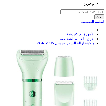
يوجرين
بحث
انظمة التقسيط
الأجهزة الإلكترونية
اجهزة العناية الشخصية
ماكينة ازالة الشعر حريمي VGR V735