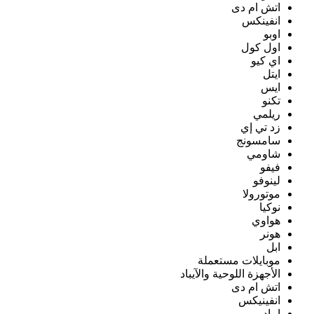
اتش ام دى
انفينكس
اوبو
اول كول
اي كيو
ايتل
ايس
تكنو
ريلمي
زد تي إي
سامسونج
شاومي
فيفو
لينوفو
موتورولا
نوكيا
هواوي
هونر
ابل
موبايلات مستعملة
الأجهزة اللوحية والآيباد
اتش ام دى
انفينيكس
ايباد