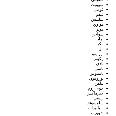
شويتيك
فومي
فيفو
فيليبس
هواوي
هونر
شواحن
أمايا
أنكر
ابل
اورايمو
ايكونز
بادى
باسى
باسيوس
بوروفون
بيلكن
جوى روم
جيرماكس
ريشي
سامسونج
سيلبيرات
شويتيك