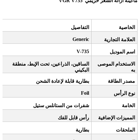
ماكينة ازالة الشعر حريمي
VGR V735
الخاصية
التفاصيل
Generic
العلامة التجارية
V-735
اسم الموديل
الاستخدام الموصى
الساقين، الذراعين، تحت الإبط، منطقة
به
البكيني
مصدر الطاقة
بطارية قابلة لإعادة الشحن
Foil
نوع الرأس
الخامة
شفرات من الستانلس ستيل
المميزات الإضافية
رأس قابل للفك
الملحقات
بطارية