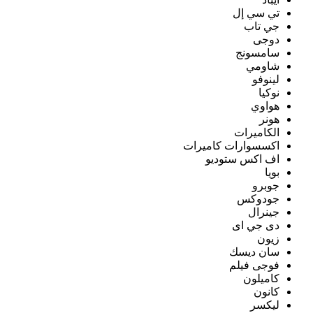
تي سي إل
جي تاب
دوجى
سامسونج
شاومي
لينوفو
نوكيا
هواوي
هونر
الكاميرات
اكسسوارات كاميرات
اف اكس ستوديو
بويا
جوبرو
جودوكس
جينرال
دى جي اى
زيون
سان ديسك
فوجى فيلم
كاميلون
كانون
ليكسر