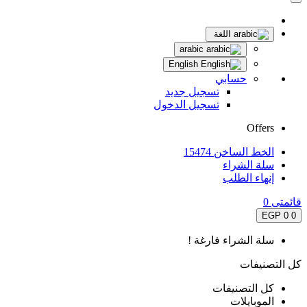
اللغة
arabic
English
حسابي
تسجيل جديد
تسجيل الدخول
Offers
الخط الساخن 15474
سلة الشراء
إنهاء الطلب
قائمتى
0
0 EGP
0
سلة الشراء فارغة !
كل التصنيفات
كل التصنيفات
الموبايلات