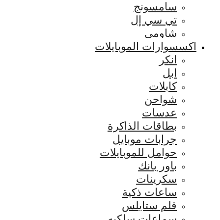
سامسونج
تي سي إل
شاومي
اكسسوارات الموبايلات
انكر
ابل
كابلات
شواحن
عدسات
بطاقات الذاكرة
جرابات موبايل
حوامل للموبايلات
باور بانك
سكرينات
ساعات ذكية
قلم ستايلس
سماعات سلكيه