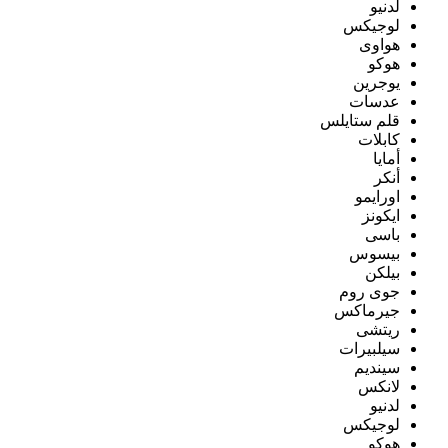
لدنيو
لوجيكس
هواوى
هوكو
يوجرين
عدسات
قلم ستايلس
كابلات
أمايا
أنكر
اورايمو
ايكونز
باسى
بيسوس
بيلكن
جوى روم
جيرماكس
ريتشى
سيلبيرات
سينديم
لانكس
لدنيو
لوجيكس
هوكو