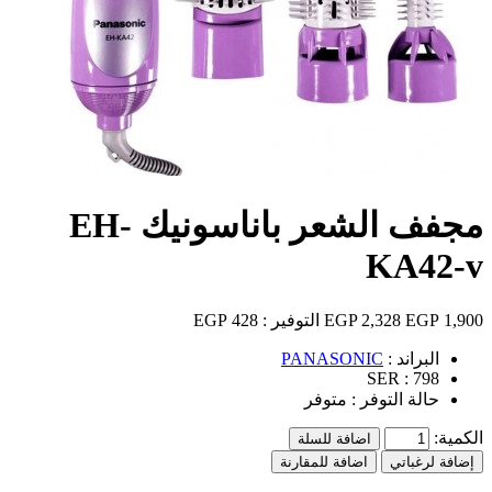
مجفف الشعر باناسونيك EH-
KA42-v
1,900 EGP
2,328 EGP
التوفير :
428 EGP
البراند :
PANASONIC
SER :
798
حالة التوفر :
متوفر
الكمية:
اضافة للسلة
إضافة لرغباتي
اضافة للمقارنة