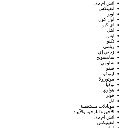
اتش ام دى
انفينكس
اوبو
اول كول
اي كيو
ايتل
ايس
تكنو
ريلمي
زد تي إي
سامسونج
شاومي
فيفو
لينوفو
موتورولا
نوكيا
هواوي
هونر
ابل
موبايلات مستعملة
الأجهزة اللوحية والآيباد
اتش ام دى
انفينيكس
ايباد