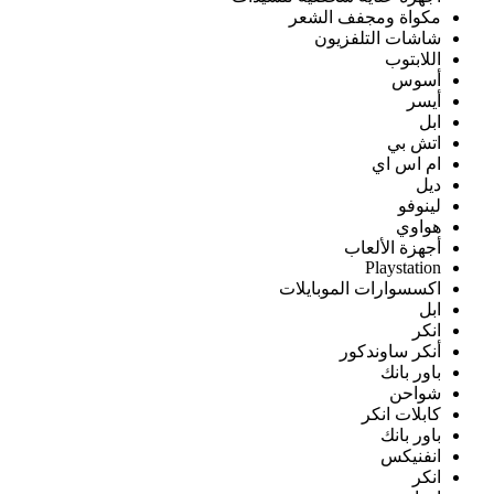
مكواة ومجفف الشعر
شاشات التلفزيون
اللابتوب
أسوس
أيسر
ابل
اتش بي
ام اس اي
ديل
لينوفو
هواوي
أجهزة الألعاب
Playstation
اكسسوارات الموبايلات
ابل
انكر
أنكر ساوندكور
باور بانك
شواحن
كابلات انكر
باور بانك
انفنيكس
انكر