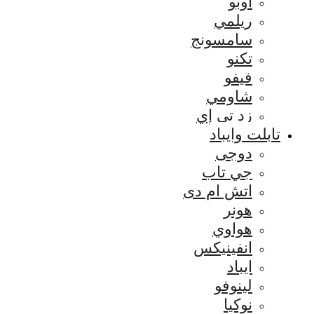
اوبو
ريلمي
سامسونج
تكنو
فيفو
شاومي
زد تي إي
تابلت وايباد
دوجى
جي تاب
اتش ام دى
هونر
هواوي
انفينيكس
ايباد
لينوفو
نوكيا