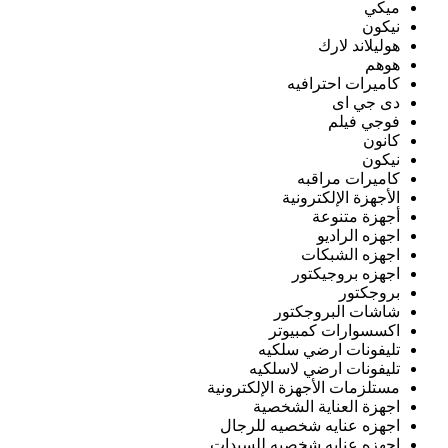
ميكي
نيكون
هوليلاند لارك
هوهم
كاميرات احترافيه
دى جي اى
فوجي فيلم
كانون
نيكون
كاميرات مراقبه
الأجهزة الإلكترونية
أجهزة متنوعة
اجهزه الراديو
اجهزه الشبكات
اجهزه بروجيكتور
بروجكتور
شاشات البروجكتور
اكسسوارات كمبيوتر
تليفونات ارضي سلكيه
تليفونات ارضي لاسلكيه
مستلزمات الأجهزة الإلكترونية
اجهزة العناية الشخصية
اجهزه عنايه شخصيه للرجال
اجهزه عنايه شخصيه للسيدات