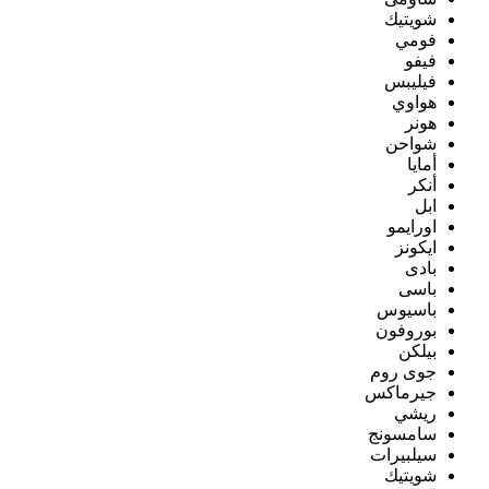
شويتيك
فومي
فيفو
فيليبس
هواوي
هونر
شواحن
أمايا
أنكر
ابل
اورايمو
ايكونز
بادى
باسى
باسيوس
بوروفون
بيلكن
جوى روم
جيرماكس
ريشي
سامسونج
سيلبيرات
شويتيك