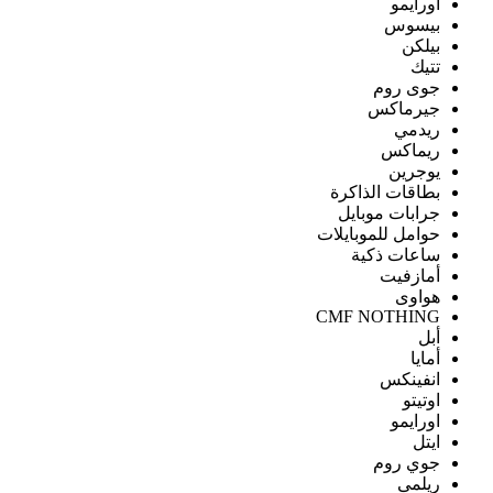
اورايمو
بيسوس
بيلكن
تتيك
جوى روم
جيرماكس
ريدمي
ريماكس
يوجرين
بطاقات الذاكرة
جرابات موبايل
حوامل للموبايلات
ساعات ذكية
أمازفيت
هواوى
CMF NOTHING
أبل
أمايا
انفينكس
اوتيتو
اورايمو
ايتل
جوي روم
ريلمى