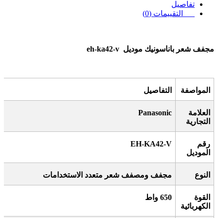
تفاصيل
التقييمات (0)
مجفف شعر باناسونيك موديل
eh-ka42-v
المواصفة
التفاصيل
العلامة
Panasonic
التجارية
رقم
EH-KA42-V
الموديل
النوع
مجفف ومصفف شعر متعدد الاستخدامات
القوة
650
واط
الكهربائية