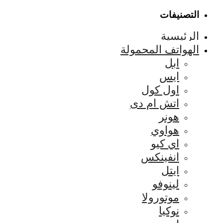
التصنيفات
الرئيسية
الهواتف المحمولة
ابل
ايس
اول كول
اتش ام دى
هونر
هواوي
اي كيو
انفينكس
ايتل
لينوفو
موتورولا
نوكيا