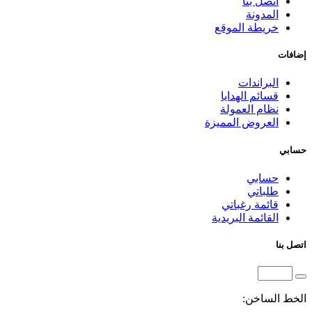
اتصل بنا
المدونة
خريطة الموقع
إضافات
البراندات
قسائم الهدايا
نظام العمولة
العروض المميزة
حسابي
حسابي
طلباتي
قائمة رغباتي
القائمة البريدية
اتصل بنا
الخط الساخن: