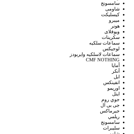
سامسونج
شاومى
كيسليكت
ميبرو
هونر
ويوفلاى
سكرينات
سماعات سلكيه
لوجيكس
سماعات لاسلكيه وايربودز
CMF NOTHING
أمايا
أنكر
ابل
انفينكس
اوريمو
ايتل
جوي روم
جى بى ال
جيرماكس
ريلمي
سامسونج
سليبرات
شاومى