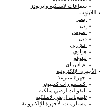
سماعات لاسلكيه وايربودز
اللابتوب
أيسر
ابل
أسوس
ديل
اتش بي
هواوي
لينوفو
ام اس اي
الأجهزة الإلكترونية
أجهزة متنوعة
اكسسوارات كمبيوتر
تليفونات ارضي سلكيه
تليفونات ارضي لاسلكيه
مستلزمات الأجهزة الإلكترونية