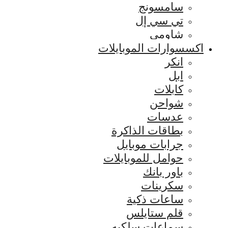
سامسونج
تي سي إل
شاومي
اكسسوارات الموبايلات
انكر
ابل
كابلات
شواحن
عدسات
بطاقات الذاكرة
جرابات موبايل
حوامل للموبايلات
باور بانك
سكرينات
ساعات ذكية
قلم ستايلس
سماعات سلكيه