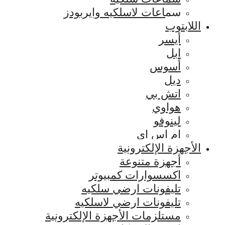
سماعات لاسلكيه وايربودز
اللابتوب
أيسر
ابل
أسوس
ديل
اتش بي
هواوي
لينوفو
ام اس اي
الأجهزة الإلكترونية
أجهزة متنوعة
اكسسوارات كمبيوتر
تليفونات ارضي سلكيه
تليفونات ارضي لاسلكيه
مستلزمات الأجهزة الإلكترونية