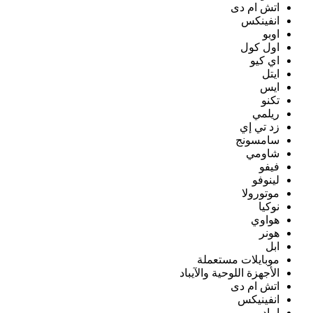
اتش ام دى
انفينكس
اوبو
اول كول
اي كيو
ايتل
ايس
تكنو
ريلمي
زد تي إي
سامسونج
شاومي
فيفو
لينوفو
موتورولا
نوكيا
هواوي
هونر
ابل
موبايلات مستعملة
الأجهزة اللوحية والآيباد
اتش ام دى
انفينيكس
ايباد