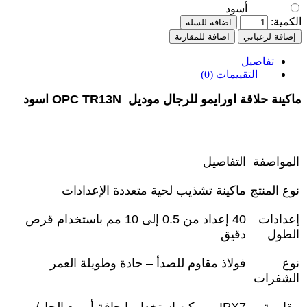
أسود
الكمية:
اضافة للسلة
إضافة لرغباتي
اضافة للمقارنة
تفاصيل
التقييمات (0)
ماكينة حلاقة اورايمو للرجال موديل OPC TR13N اسود
المواصفة
التفاصيل
نوع المنتج
ماكينة تشذيب لحية متعددة الإعدادات
إعدادات
40
إعداد من 0.5 إلى 10 مم باستخدام قرص
الطول
دقيق
نوع
فولاذ مقاوم للصدأ – حادة وطويلة العمر
الشفرات
مقاومة
IPX7 –
يمكن استخدامها جافة أو مع الجل/