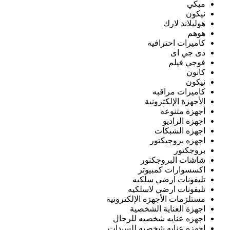
ميكي
نيكون
هوليلاند لارك
هوهم
كاميرات احترافيه
دى جي اى
فوجي فيلم
كانون
نيكون
كاميرات مراقبه
الأجهزة الإلكترونية
أجهزة متنوعة
اجهزه الراديو
اجهزه الشبكات
اجهزه بروجيكتور
بروجكتور
شاشات البروجكتور
اكسسوارات كمبيوتر
تليفونات ارضي سلكيه
تليفونات ارضي لاسلكيه
مستلزمات الأجهزة الإلكترونية
اجهزة العناية الشخصية
اجهزه عنايه شخصيه للرجال
اجهزه عنايه شخصيه للسيدات