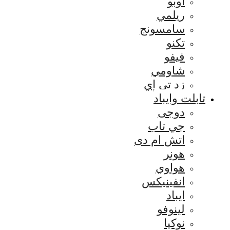
اوبو
ريلمي
سامسونج
تكنو
فيفو
شاومي
زد تي إي
تابلت وايباد
دوجى
جي تاب
اتش ام دى
هونر
هواوي
انفينيكس
ايباد
لينوفو
نوكيا