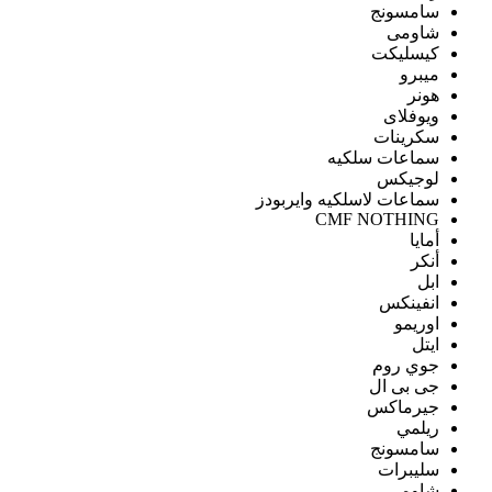
سامسونج
شاومى
كيسليكت
ميبرو
هونر
ويوفلاى
سكرينات
سماعات سلكيه
لوجيكس
سماعات لاسلكيه وايربودز
CMF NOTHING
أمايا
أنكر
ابل
انفينكس
اوريمو
ايتل
جوي روم
جى بى ال
جيرماكس
ريلمي
سامسونج
سليبرات
شاومى