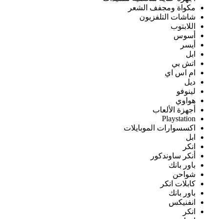
مكواة ومجفف الشعر
شاشات التلفزيون
اللابتوب
أسوس
أيسر
ابل
اتش بي
ام اس اي
ديل
لينوفو
هواوي
أجهزة الألعاب
Playstation
اكسسوارات الموبايلات
ابل
انكر
أنكر ساوندكور
باور بانك
شواحن
كابلات انكر
باور بانك
انفنيكس
انكر