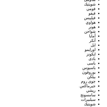
شويتيك
فومي
فيفو
فيليبس
هواوي
هونر
شواحن
أمايا
أنكر
ابل
اورايمو
ايكونز
بادى
باسى
باسيوس
بوروفون
بيلكن
جوى روم
جيرماكس
ريشي
سامسونج
سيلبيرات
شويتيك