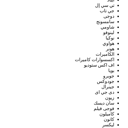
تي سي إل
جي تاب
دوجى
سامسونج
شاومي
لينوفو
نوكيا
هواوي
هونر
الكاميرات
اكسسوارات كاميرات
اف اكس ستوديو
بويا
جوبرو
جودوكس
جينرال
دى جي اى
زيون
سان ديسك
فوجى فيلم
كاميلون
كانون
ليكسر