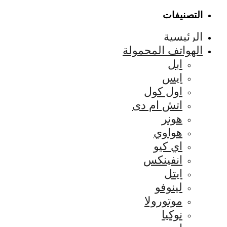
التصنيفات
الرئيسية
الهواتف المحمولة
ابل
ايس
اول كول
اتش ام دى
هونر
هواوي
اي كيو
انفينكس
ايتل
لينوفو
موتورولا
نوكيا