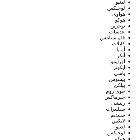
لدنيو
لوجيكس
هواوى
هوكو
يوجرين
عدسات
قلم ستايلس
كابلات
أمايا
أنكر
اورايمو
ايكونز
باسى
بيسوس
بيلكن
جوى روم
جيرماكس
ريتشى
سيلبيرات
سينديم
لانكس
لدنيو
لوجيكس
هوكو