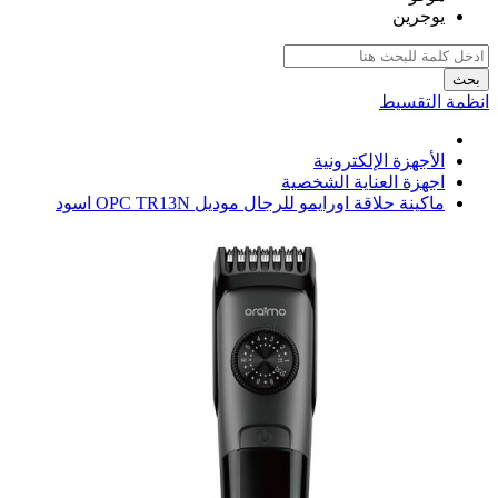
يوجرين
بحث
انظمة التقسيط
الأجهزة الإلكترونية
اجهزة العناية الشخصية
ماكينة حلاقة اورايمو للرجال موديل OPC TR13N اسود