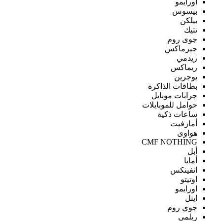
اورايمو
بيسوس
بيلكن
تتيك
جوى روم
جيرماكس
ريدمي
ريماكس
يوجرين
بطاقات الذاكرة
جرابات موبايل
حوامل للموبايلات
ساعات ذكية
أمازفيت
هواوى
CMF NOTHING
أبل
أمايا
انفينكس
اوتيتو
اورايمو
ايتل
جوي روم
ريلمى