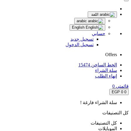
اللغة
arabic
English
حسابي
تسجيل جديد
تسجيل الدخول
Offers
الخط الساخن 15474
سلة الشراء
إنهاء الطلب
قائمتى
0
0 EGP
0
سلة الشراء فارغة !
كل التصنيفات
كل التصنيفات
الموبايلات