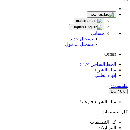
اللغة
arabic
English
حسابي
تسجيل جديد
تسجيل الدخول
Offers
الخط الساخن 15474
سلة الشراء
إنهاء الطلب
قائمتى
0
0 EGP
0
سلة الشراء فارغة !
كل التصنيفات
كل التصنيفات
الموبايلات