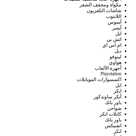
مكواة ومجفف الشعر
شاشات التلفزيون
اللابتوب
أسوس
أيسر
ابل
اتش بي
ام اس اي
ديل
لينوفو
هواوي
أجهزة الألعاب
Playstation
اكسسوارات الموبايلات
ابل
انكر
أنكر ساوندكور
باور بانك
شواحن
كابلات انكر
باور بانك
انفنيكس
انكر