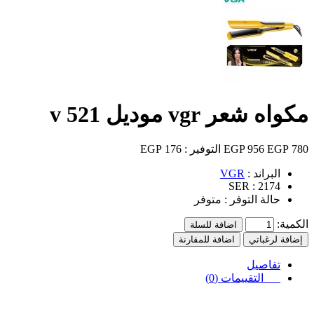
مكواه شعر vgr موديل v 521
780 EGP
956 EGP
التوفير :
176 EGP
البراند :
VGR
SER :
2174
حالة التوفر :
متوفر
الكمية:
اضافة للسلة
إضافة لرغباتي
اضافة للمقارنة
تفاصيل
التقييمات (0)