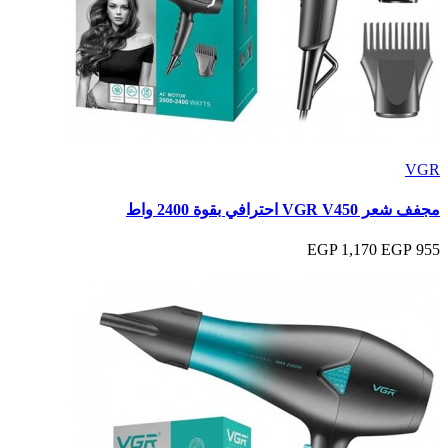
VGR
مجفف شعر VGR V450 احترافي بقوة 2400 واط
1,170 EGP
955 EGP