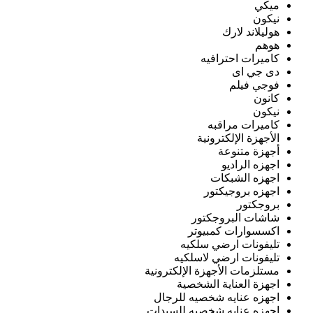
ميكي
نيكون
هوليلاند لارك
هوهم
كاميرات احترافيه
دى جي اى
فوجي فيلم
كانون
نيكون
كاميرات مراقبه
الأجهزة الإلكترونية
أجهزة متنوعة
اجهزه الراديو
اجهزه الشبكات
اجهزه بروجيكتور
بروجكتور
شاشات البروجكتور
اكسسوارات كمبيوتر
تليفونات ارضي سلكيه
تليفونات ارضي لاسلكيه
مستلزمات الأجهزة الإلكترونية
اجهزة العناية الشخصية
اجهزه عنايه شخصيه للرجال
اجهزه عنايه شخصيه للسيدات