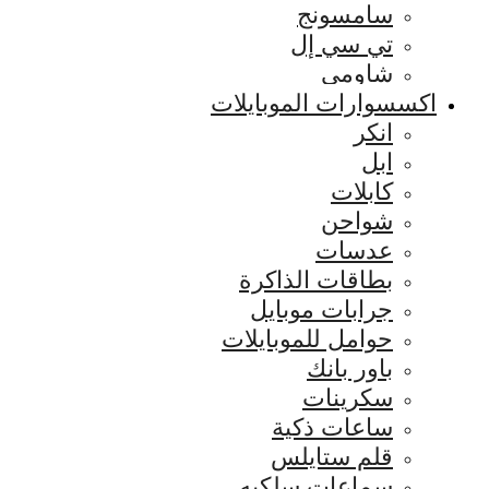
سامسونج
تي سي إل
شاومي
اكسسوارات الموبايلات
انكر
ابل
كابلات
شواحن
عدسات
بطاقات الذاكرة
جرابات موبايل
حوامل للموبايلات
باور بانك
سكرينات
ساعات ذكية
قلم ستايلس
سماعات سلكيه