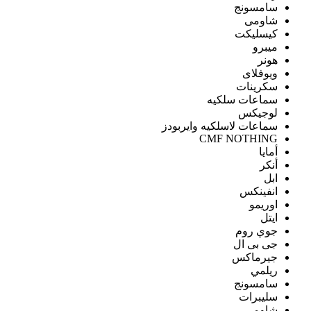
سامسونج
شاومى
كيسليكت
ميبرو
هونر
ويوفلاى
سكرينات
سماعات سلكيه
لوجيكس
سماعات لاسلكيه وايربودز
CMF NOTHING
أمايا
أنكر
ابل
انفينكس
اوريمو
ايتل
جوي روم
جى بى ال
جيرماكس
ريلمي
سامسونج
سليبرات
شاومى