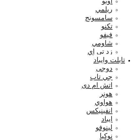
اوبو
ريلمي
سامسونج
تكنو
فيفو
شاومي
زد تي إي
تابلت وايباد
دوجى
جي تاب
اتش ام دى
هونر
هواوي
انفينيكس
ايباد
لينوفو
نوكيا