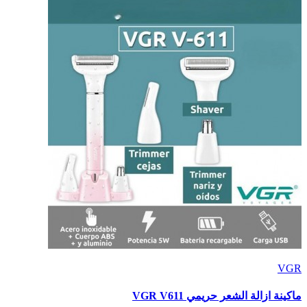
VGR
ماكينة ازالة الشعر حريمي VGR V611