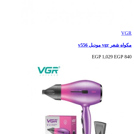
VGR
مكواه شعر vgr موديل v556
1,029 EGP
840 EGP