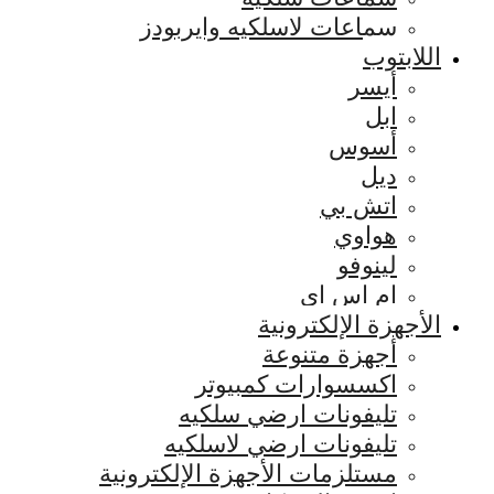
سماعات لاسلكيه وايربودز
اللابتوب
أيسر
ابل
أسوس
ديل
اتش بي
هواوي
لينوفو
ام اس اي
الأجهزة الإلكترونية
أجهزة متنوعة
اكسسوارات كمبيوتر
تليفونات ارضي سلكيه
تليفونات ارضي لاسلكيه
مستلزمات الأجهزة الإلكترونية