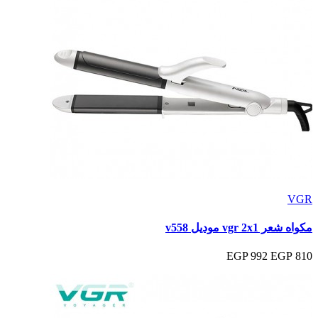
VGR
مكواه شعر vgr 2x1 موديل v558
992 EGP
810 EGP