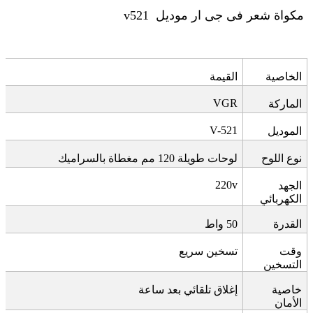
مكواة شعر فى جى ار موديل
v521
الخاصية
القيمة
VGR
الماركة
V-521
الموديل
نوع اللوح
لوحات طويلة 120 مم مغطاة بالسراميك
220v
الجهد
الكهربائي
القدرة
50
واط
وقت
تسخين سريع
التسخين
خاصية
إغلاق تلقائي بعد ساعة
الأمان