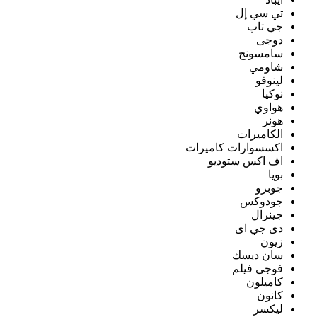
تي سي إل
جي تاب
دوجى
سامسونج
شاومي
لينوفو
نوكيا
هواوي
هونر
الكاميرات
اكسسوارات كاميرات
اف اكس ستوديو
بويا
جوبرو
جودوكس
جينرال
دى جي اى
زيون
سان ديسك
فوجى فيلم
كاميلون
كانون
ليكسر