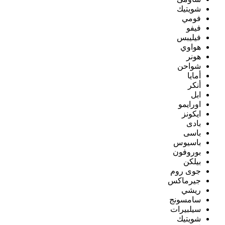
شويتيك
فومي
فيفو
فيليبس
هواوي
هونر
شواحن
أمايا
أنكر
ابل
اورايمو
ايكونز
بادى
باسى
باسيوس
بوروفون
بيلكن
جوى روم
جيرماكس
ريشي
سامسونج
سيلبيرات
شويتيك