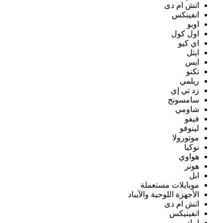
اتش ام دى
انفينكس
اوبو
اول كول
اي كيو
ايتل
ايس
تكنو
ريلمي
زد تي إي
سامسونج
شاومي
فيفو
لينوفو
موتورولا
نوكيا
هواوي
هونر
ابل
موبايلات مستعملة
الأجهزة اللوحية والآيباد
اتش ام دى
انفينيكس
ايباد