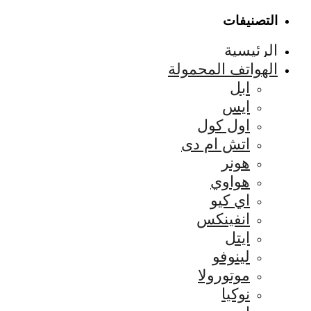
التصنيفات
الرئيسية
الهواتف المحمولة
ابل
ايس
اول كول
اتش ام دى
هونر
هواوي
اي كيو
انفينكس
ايتل
لينوفو
موتورولا
نوكيا