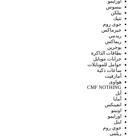
اورايمو
بيسوس
بيلكن
تتيك
جوى روم
جيرماكس
ريدمي
ريماكس
يوجرين
بطاقات الذاكرة
جرابات موبايل
حوامل للموبايلات
ساعات ذكية
أمازفيت
هواوى
CMF NOTHING
أبل
أمايا
انفينكس
اوتيتو
اورايمو
ايتل
جوي روم
ريلمى