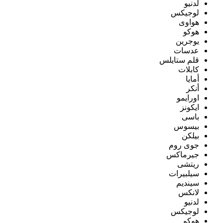
لدنيو
لوجيكس
هواوى
هوكو
يوجرين
عدسات
قلم ستايلس
كابلات
أمايا
أنكر
اورايمو
ايكونز
باسى
بيسوس
بيلكن
جوى روم
جيرماكس
ريتشى
سيلبيرات
سينديم
لانكس
لدنيو
لوجيكس
هوكو