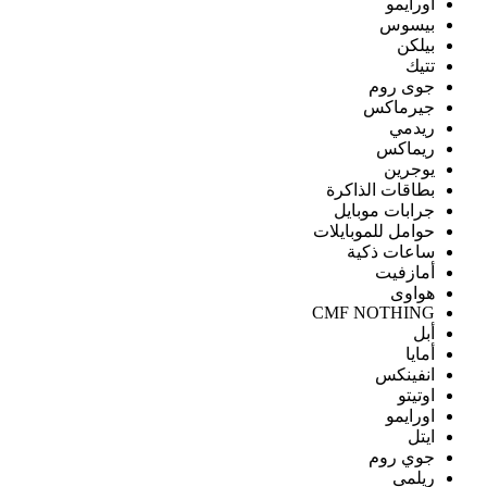
اورايمو
بيسوس
بيلكن
تتيك
جوى روم
جيرماكس
ريدمي
ريماكس
يوجرين
بطاقات الذاكرة
جرابات موبايل
حوامل للموبايلات
ساعات ذكية
أمازفيت
هواوى
CMF NOTHING
أبل
أمايا
انفينكس
اوتيتو
اورايمو
ايتل
جوي روم
ريلمى