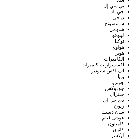
تي سي إل
جي تاب
دوجى
سامسونج
شاومي
لينوفو
نوكيا
هواوي
هونر
الكاميرات
اكسسوارات كاميرات
اف اكس ستوديو
بويا
جوبرو
جودوكس
جينرال
دى جي اى
زيون
سان ديسك
فوجى فيلم
كاميلون
كانون
ليكسر