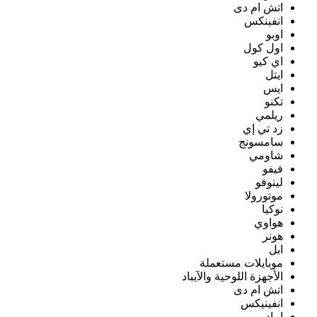
اتش ام دى
انفينكس
اوبو
اول كول
اي كيو
ايتل
ايس
تكنو
ريلمي
زد تي إي
سامسونج
شاومي
فيفو
لينوفو
موتورولا
نوكيا
هواوي
هونر
ابل
موبايلات مستعملة
الأجهزة اللوحية والآيباد
اتش ام دى
انفينيكس
ايباد