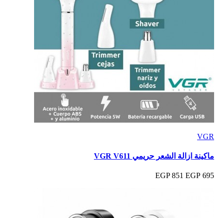
VGR
ماكينة ازالة الشعر حريمي VGR V611
851 EGP
695 EGP