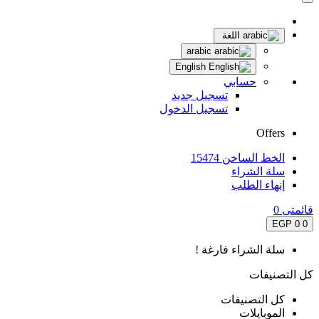
اللغة
arabic
English
حسابي
تسجيل جديد
تسجيل الدخول
Offers
الخط الساخن 15474
سلة الشراء
إنهاء الطلب
قائمتى
0
0 EGP
0
سلة الشراء فارغة !
كل التصنيفات
كل التصنيفات
الموبايلات