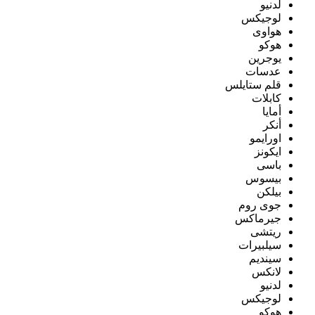
لدنيو
لوجيكس
هواوى
هوكو
يوجرين
عدسات
قلم ستايلس
كابلات
أمايا
أنكر
اورايمو
ايكونز
باسى
بيسوس
بيلكن
جوى روم
جيرماكس
ريتشى
سيلبيرات
سينديم
لانكس
لدنيو
لوجيكس
هوكو