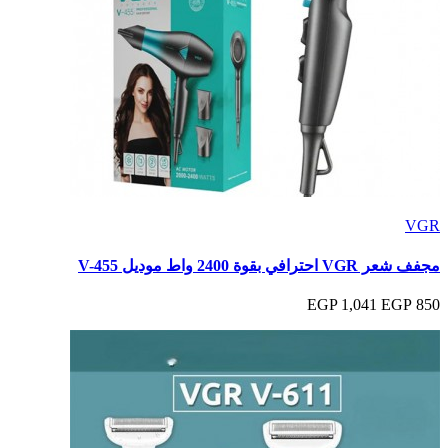
VGR
مجفف شعر VGR احترافي بقوة 2400 واط موديل V-455
1,041 EGP
850 EGP