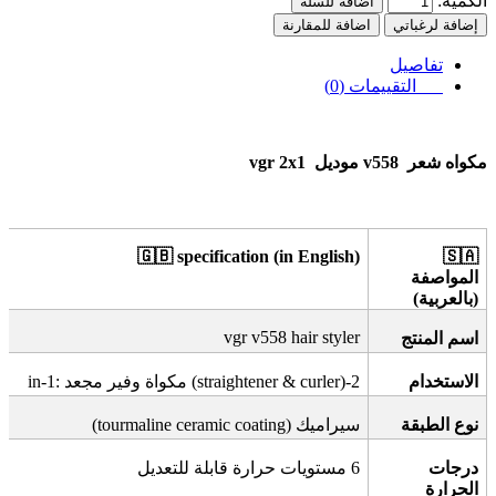
الكمية:
اضافة للسلة
إضافة لرغباتي
اضافة للمقارنة
تفاصيل
التقييمات (0)
مكواه شعر
v558
موديل
vgr 2x1
🇬🇧
specification (in English)
🇸🇦
المواصفة
(بالعربية)
vgr v558 hair styler
اسم المنتج
الاستخدام
2-in-1:
(straightener & curler)
مكواة وفير مجعد
نوع الطبقة
سيراميك
(tourmaline ceramic coating)
درجات
6
مستويات حرارة قابلة للتعديل
الحرارة