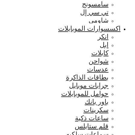
سامسونج
تي سي إل
شاومي
اكسسوارات الموبايلات
انكر
ابل
كابلات
شواحن
عدسات
بطاقات الذاكرة
جرابات موبايل
حوامل للموبايلات
باور بانك
سكرينات
ساعات ذكية
قلم ستايلس
سماعات سلكيه