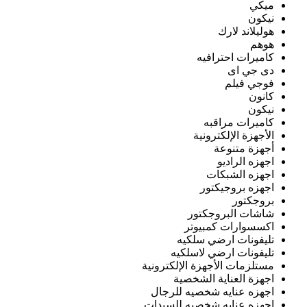
ميكي
نيكون
هوليلاند لارك
هوهم
كاميرات احترافيه
دى جي اى
فوجي فيلم
كانون
نيكون
كاميرات مراقبه
الأجهزة الإلكترونية
أجهزة متنوعة
اجهزه الراديو
اجهزه الشبكات
اجهزه بروجيكتور
بروجكتور
شاشات البروجكتور
اكسسوارات كمبيوتر
تليفونات ارضي سلكيه
تليفونات ارضي لاسلكيه
مستلزمات الأجهزة الإلكترونية
اجهزة العناية الشخصية
اجهزه عنايه شخصيه للرجال
اجهزه عنايه شخصيه للسيدات