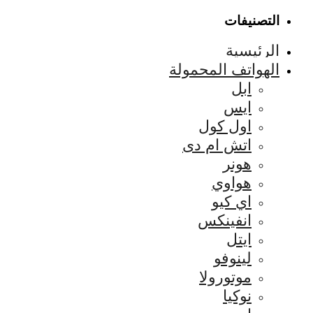
التصنيفات
الرئيسية
الهواتف المحمولة
ابل
ايس
اول كول
اتش ام دى
هونر
هواوي
اي كيو
انفينكس
ايتل
لينوفو
موتورولا
نوكيا