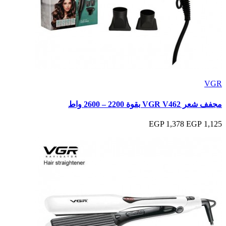
VGR
مجفف شعر VGR V462 بقوة 2200 – 2600 واط
1,378 EGP
1,125 EGP