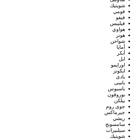
شويتيك
فومي
فيفو
فيليبس
هواوي
هونر
شواحن
أمايا
أنكر
ابل
اورايمو
ايكونز
بادى
باسى
باسيوس
بوروفون
بيلكن
جوى روم
جيرماكس
ريشي
سامسونج
سيلبيرات
شويتيك