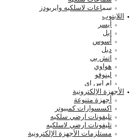
سماعات لاسلكيه وايربودز
اللابتوب
أيسر
ابل
أسوس
ديل
اتش بي
هواوي
لينوفو
ام اس اي
الأجهزة الإلكترونية
أجهزة متنوعة
اكسسوارات كمبيوتر
تليفونات ارضي سلكيه
تليفونات ارضي لاسلكيه
مستلزمات الأجهزة الإلكترونية