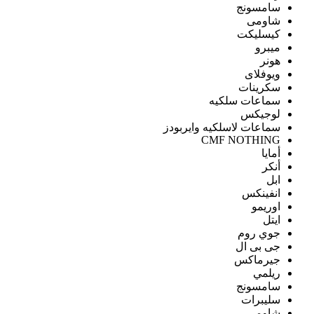
سامسونج
شاومى
كيسليكت
ميبرو
هونر
ويوفلاى
سكرينات
سماعات سلكيه
لوجيكس
سماعات لاسلكيه وايربودز
CMF NOTHING
أمايا
أنكر
ابل
انفينكس
اوريمو
ايتل
جوي روم
جى بى ال
جيرماكس
ريلمي
سامسونج
سليبرات
شاومى