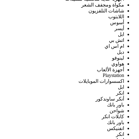
مكواة ومجفف الشعر
شاشات التلفزيون
اللابتوب
أسوس
أيسر
ابل
اتش بي
ام اس اي
ديل
لينوفو
هواوي
أجهزة الألعاب
Playstation
اكسسوارات الموبايلات
ابل
انكر
أنكر ساوندكور
باور بانك
شواحن
كابلات انكر
باور بانك
انفنيكس
انكر