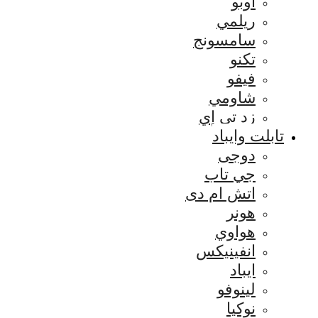
اوبو
ريلمي
سامسونج
تكنو
فيفو
شاومي
زد تي إي
تابلت وايباد
دوجى
جي تاب
اتش ام دى
هونر
هواوي
انفينيكس
ايباد
لينوفو
نوكيا