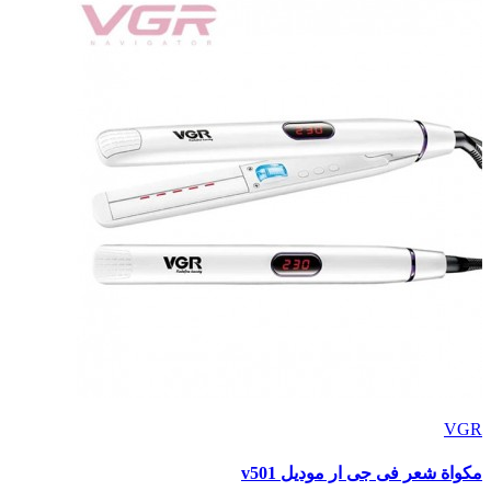
VGR
مكواة شعر فى جى ار موديل v501