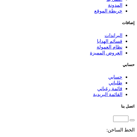
المدونة
خريطة الموقع
إضافات
البراندات
قسائم الهدايا
نظام العمولة
العروض المميزة
حسابي
حسابي
طلباتي
قائمة رغباتي
القائمة البريدية
اتصل بنا
الخط الساخن: