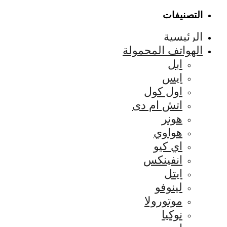
التصنيفات
الرئيسية
الهواتف المحمولة
ابل
ايس
اول كول
اتش ام دى
هونر
هواوي
اي كيو
انفينكس
ايتل
لينوفو
موتورولا
نوكيا