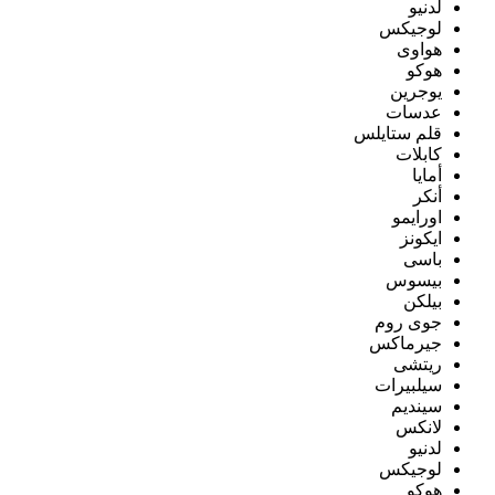
لدنيو
لوجيكس
هواوى
هوكو
يوجرين
عدسات
قلم ستايلس
كابلات
أمايا
أنكر
اورايمو
ايكونز
باسى
بيسوس
بيلكن
جوى روم
جيرماكس
ريتشى
سيلبيرات
سينديم
لانكس
لدنيو
لوجيكس
هوكو