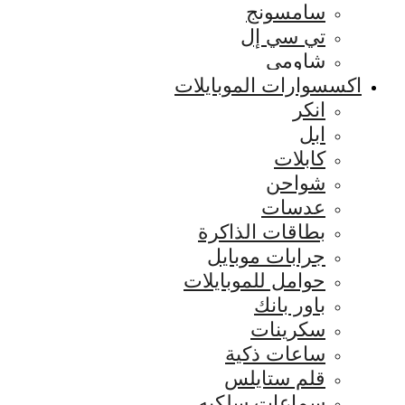
سامسونج
تي سي إل
شاومي
اكسسوارات الموبايلات
انكر
ابل
كابلات
شواحن
عدسات
بطاقات الذاكرة
جرابات موبايل
حوامل للموبايلات
باور بانك
سكرينات
ساعات ذكية
قلم ستايلس
سماعات سلكيه