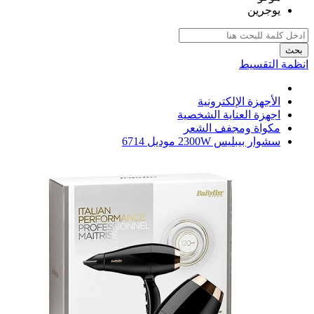
يوجرين
بحث
انظمة التقسيط
الأجهزة الإلكترونية
اجهزة العناية الشخصية
مكواة ومجفف الشعر
سشوار بيبليس 2300W موديل 6714