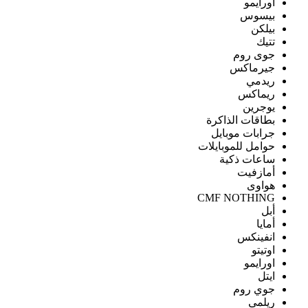
اورايمو
بيسوس
بيلكن
تتيك
جوى روم
جيرماكس
ريدمي
ريماكس
يوجرين
بطاقات الذاكرة
جرابات موبايل
حوامل للموبايلات
ساعات ذكية
أمازفيت
هواوى
CMF NOTHING
أبل
أمايا
انفينكس
اوتيتو
اورايمو
ايتل
جوي روم
ريلمى