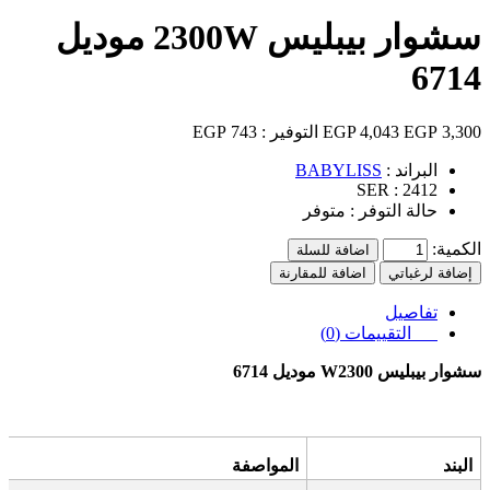
سشوار بيبليس 2300W موديل
6714
3,300 EGP
4,043 EGP
التوفير :
743 EGP
البراند :
BABYLISS
SER :
2412
حالة التوفر :
متوفر
الكمية:
اضافة للسلة
إضافة لرغباتي
اضافة للمقارنة
تفاصيل
التقييمات (0)
سشوار بيبليس 2300
W
موديل 6714
البند
المواصفة