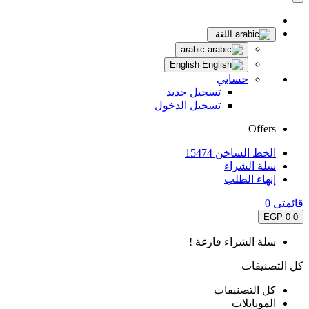
اللغة
arabic
English
حسابي
تسجيل جديد
تسجيل الدخول
Offers
الخط الساخن 15474
سلة الشراء
إنهاء الطلب
قائمتى
0
0 EGP
0
سلة الشراء فارغة !
كل التصنيفات
كل التصنيفات
الموبايلات