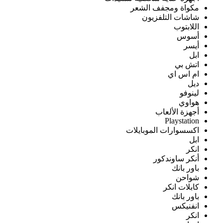
مكواة ومجفف الشعر
شاشات التلفزيون
اللابتوب
أسوس
أيسر
ابل
اتش بي
ام اس اي
ديل
لينوفو
هواوي
أجهزة الألعاب
Playstation
اكسسوارات الموبايلات
ابل
انكر
أنكر ساوندكور
باور بانك
شواحن
كابلات انكر
باور بانك
انفنيكس
انكر