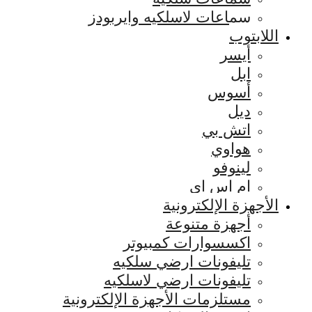
سماعات لاسلكيه وايربودز
اللابتوب
أيسر
ابل
أسوس
ديل
اتش بي
هواوي
لينوفو
ام اس اي
الأجهزة الإلكترونية
أجهزة متنوعة
اكسسوارات كمبيوتر
تليفونات ارضي سلكيه
تليفونات ارضي لاسلكيه
مستلزمات الأجهزة الإلكترونية