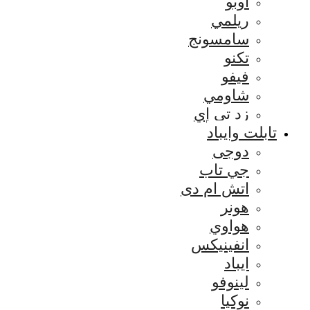
اوبو
ريلمي
سامسونج
تكنو
فيفو
شاومي
زد تي إي
تابلت وايباد
دوجى
جي تاب
اتش ام دى
هونر
هواوي
انفينيكس
ايباد
لينوفو
نوكيا