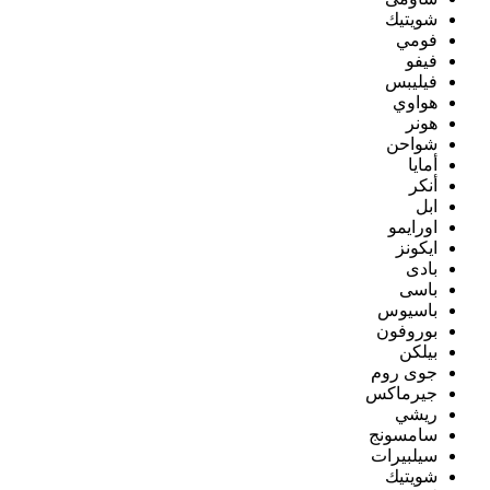
شويتيك
فومي
فيفو
فيليبس
هواوي
هونر
شواحن
أمايا
أنكر
ابل
اورايمو
ايكونز
بادى
باسى
باسيوس
بوروفون
بيلكن
جوى روم
جيرماكس
ريشي
سامسونج
سيلبيرات
شويتيك