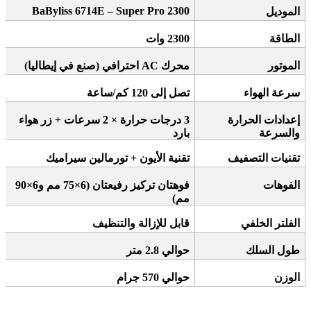
BaByliss 6714E – Super Pro 2300
الموديل
الطاقة
2300
وات
الموتور
محرك
AC
احترافي (صنع في إيطاليا)
سرعة الهواء
تصل إلى 120 كم/ساعة
إعدادات الحرارة
3
درجات حرارة × 2 سرعات + زر هواء
والسرعة
بارد
تقنيات التصفيف
تقنية الأيون + تورمالين سيراميك
الفوهات
فوهتان تركيز رفيعتان (6×75 مم و6×90
مم)
الفلتر الخلفي
قابل للإزالة والتنظيف
طول السلك
حوالي 2.8 متر
الوزن
حوالي 570 جرام