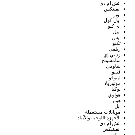
اتش ام دى
انفينكس
اوبو
اول كول
اي كيو
ايتل
ايس
تكنو
ريلمي
زد تي إي
سامسونج
شاومي
فيفو
لينوفو
موتورولا
نوكيا
هواوي
هونر
ابل
موبايلات مستعملة
الأجهزة اللوحية والآيباد
اتش ام دى
انفينيكس
ايباد