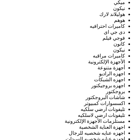
ميكي
نيكون
هوليلاند لارك
هوهم
كاميرات احترافيه
دى جي اى
فوجي فيلم
كانون
نيكون
كاميرات مراقبه
الأجهزة الإلكترونية
أجهزة متنوعة
اجهزه الراديو
اجهزه الشبكات
اجهزه بروجيكتور
بروجكتور
شاشات البروجكتور
اكسسوارات كمبيوتر
تليفونات ارضي سلكيه
تليفونات ارضي لاسلكيه
مستلزمات الأجهزة الإلكترونية
اجهزة العناية الشخصية
اجهزه عنايه شخصيه للرجال
اجهزه عنايه شخصيه للسيدات