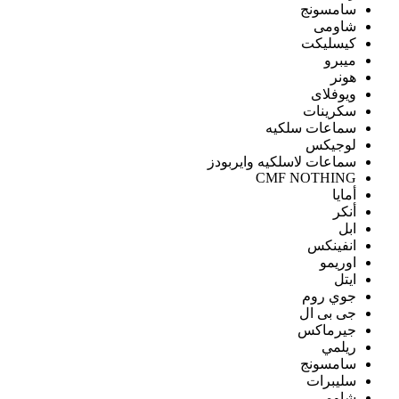
سامسونج
شاومى
كيسليكت
ميبرو
هونر
ويوفلاى
سكرينات
سماعات سلكيه
لوجيكس
سماعات لاسلكيه وايربودز
CMF NOTHING
أمايا
أنكر
ابل
انفينكس
اوريمو
ايتل
جوي روم
جى بى ال
جيرماكس
ريلمي
سامسونج
سليبرات
شاومى