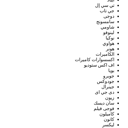
تي سي إل
جي تاب
دوجى
سامسونج
شاومي
لينوفو
نوكيا
هواوي
هونر
الكاميرات
اكسسوارات كاميرات
اف اكس ستوديو
بويا
جوبرو
جودوكس
جينرال
دى جي اى
زيون
سان ديسك
فوجى فيلم
كاميلون
كانون
ليكسر