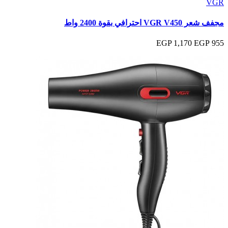
VGR
مجفف شعر VGR V450 احترافي بقوة 2400 واط
1,170 EGP
955 EGP