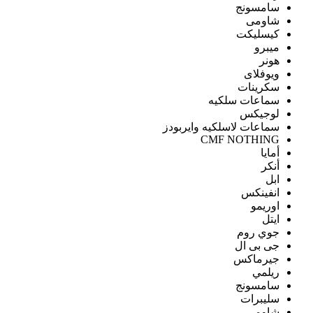
سامسونج
شاومى
كيسليكت
ميبرو
هونر
ويوفلاى
سكرينات
سماعات سلكيه
لوجيكس
سماعات لاسلكيه وايربودز
CMF NOTHING
أمايا
أنكر
ابل
انفينكس
اوريمو
ايتل
جوي روم
جى بى ال
جيرماكس
ريلمي
سامسونج
سليبرات
شاومى