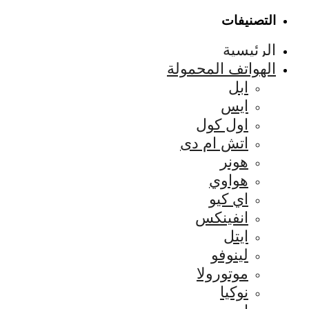
التصنيفات
الرئيسية
الهواتف المحمولة
ابل
ايس
اول كول
اتش ام دى
هونر
هواوي
اي كيو
انفينكس
ايتل
لينوفو
موتورولا
نوكيا