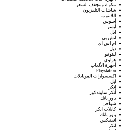
مكواة ومجفف الشعر
شاشات التلفزيون
اللابتوب
أسوس
أيسر
ابل
اتش بي
ام اس اي
ديل
لينوفو
هواوي
أجهزة الألعاب
Playstation
اكسسوارات الموبايلات
ابل
انكر
أنكر ساوندكور
باور بانك
شواحن
كابلات انكر
باور بانك
انفنيكس
انكر