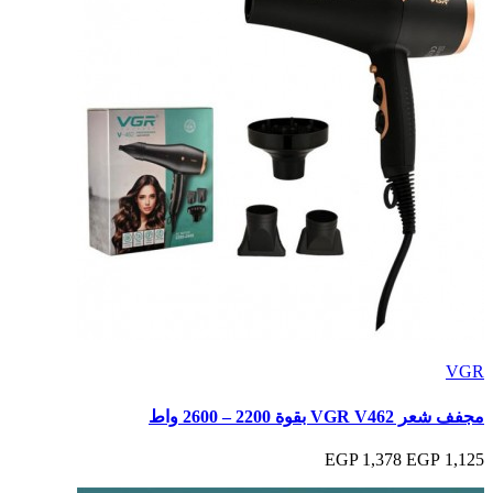
VGR
مجفف شعر VGR V462 بقوة 2200 – 2600 واط
1,378 EGP
1,125 EGP