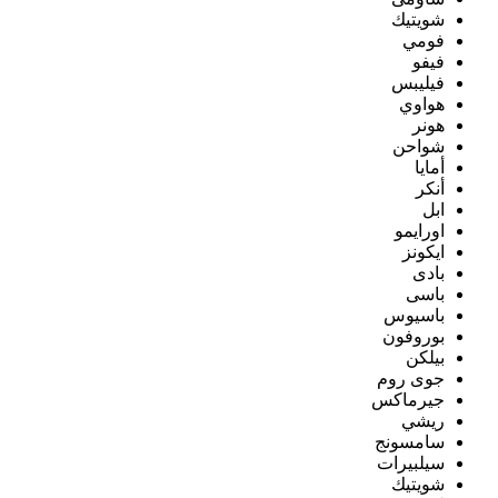
شويتيك
فومي
فيفو
فيليبس
هواوي
هونر
شواحن
أمايا
أنكر
ابل
اورايمو
ايكونز
بادى
باسى
باسيوس
بوروفون
بيلكن
جوى روم
جيرماكس
ريشي
سامسونج
سيلبيرات
شويتيك