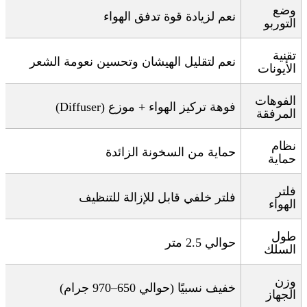
وضع
نعم لزيادة قوة تدفق الهواء
التوربو
تقنية
نعم لتقليل الهيشان وتحسين نعومة الشعر
الأيونات
الفوهات
فوهة تركيز الهواء + موزع
(Diffuser)
المرفقة
نظام
حماية من السخونة الزائدة
حماية
فلتر
فلتر خلفي قابل للإزالة للتنظيف
الهواء
طول
حوالي 2.5 متر
السلك
وزن
خفيف نسبيًا (حوالي 650–970 جرام)
الجهاز