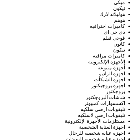
ميكي
نيكون
هوليلاند لارك
هوهم
كاميرات احترافيه
دى جي اى
فوجي فيلم
كانون
نيكون
كاميرات مراقبه
الأجهزة الإلكترونية
أجهزة متنوعة
اجهزه الراديو
اجهزه الشبكات
اجهزه بروجيكتور
بروجكتور
شاشات البروجكتور
اكسسوارات كمبيوتر
تليفونات ارضي سلكيه
تليفونات ارضي لاسلكيه
مستلزمات الأجهزة الإلكترونية
اجهزة العناية الشخصية
اجهزه عنايه شخصيه للرجال
اجهزه عنايه شخصيه للسيدات