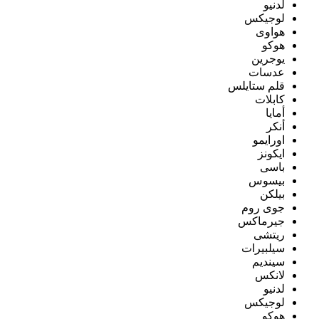
لدنيو
لوجيكس
هواوى
هوكو
يوجرين
عدسات
قلم ستايلس
كابلات
أمايا
أنكر
اورايمو
ايكونز
باسى
بيسوس
بيلكن
جوى روم
جيرماكس
ريتشى
سيلبيرات
سينديم
لانكس
لدنيو
لوجيكس
هوكو