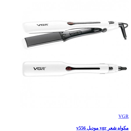
VGR
مكواه شعر vgr موديل v556