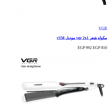
VGR
مكواه شعر vgr 2x1 موديل v558
992 EGP
810 EGP