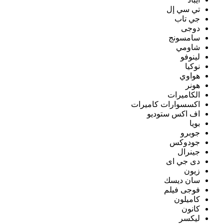
تي سي إل
جي تاب
دوجى
سامسونج
شاومي
لينوفو
نوكيا
هواوي
هونر
الكاميرات
اكسسوارات كاميرات
اف اكس ستوديو
بويا
جوبرو
جودوكس
جينرال
دى جي اى
زيون
سان ديسك
فوجى فيلم
كاميلون
كانون
ليكسر