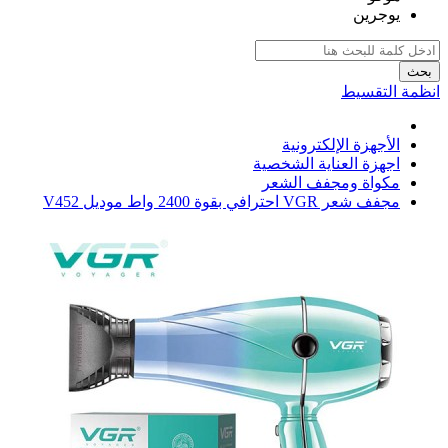
يوجرين
بحث
انظمة التقسيط
الأجهزة الإلكترونية
اجهزة العناية الشخصية
مكواة ومجفف الشعر
مجفف شعر VGR احترافي بقوة 2400 واط موديل V452