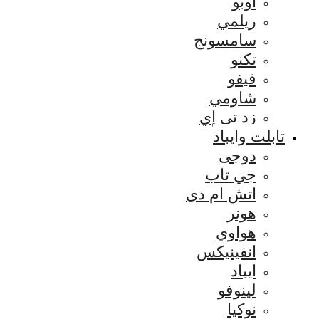
اوبو
ريلمي
سامسونج
تكنو
فيفو
شاومي
زد تي إي
تابلت وايباد
دوجى
جي تاب
اتش ام دى
هونر
هواوي
انفينيكس
ايباد
لينوفو
نوكيا