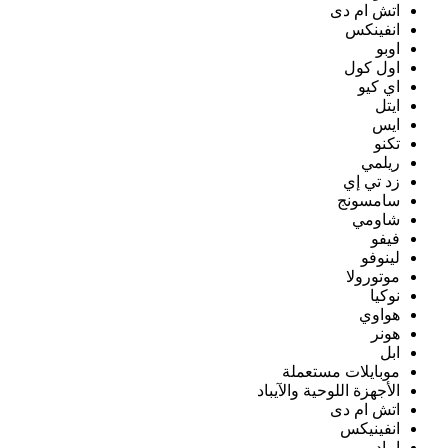
اتش ام دى
انفينكس
اوبو
اول كول
اي كيو
ايتل
ايس
تكنو
ريلمي
زد تي إي
سامسونج
شاومي
فيفو
لينوفو
موتورولا
نوكيا
هواوي
هونر
ابل
موبايلات مستعملة
الأجهزة اللوحية والآيباد
اتش ام دى
انفينيكس
ايباد