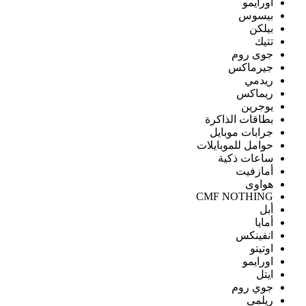
اورايمو
بيسوس
بيلكن
تتيك
جوى روم
جيرماكس
ريدمي
ريماكس
يوجرين
بطاقات الذاكرة
جرابات موبايل
حوامل للموبايلات
ساعات ذكية
أمازفيت
هواوى
CMF NOTHING
أبل
أمايا
انفينكس
اوتيتو
اورايمو
ايتل
جوي روم
ريلمى