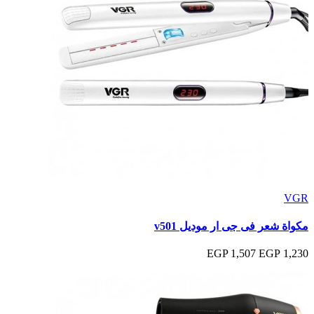
VGR
مكواة شعر فى جى ار موديل v501
1,507 EGP
1,230 EGP