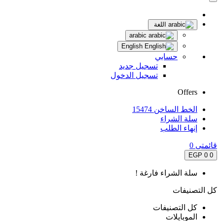
اللغة
arabic
English
حسابي
تسجيل جديد
تسجيل الدخول
Offers
الخط الساخن 15474
سلة الشراء
إنهاء الطلب
قائمتى
0
0 EGP
0
سلة الشراء فارغة !
كل التصنيفات
كل التصنيفات
الموبايلات