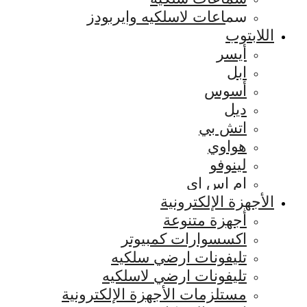
سماعات لاسلكيه وايربودز
اللابتوب
أيسر
ابل
أسوس
ديل
اتش بي
هواوي
لينوفو
ام اس اي
الأجهزة الإلكترونية
أجهزة متنوعة
اكسسوارات كمبيوتر
تليفونات ارضي سلكيه
تليفونات ارضي لاسلكيه
مستلزمات الأجهزة الإلكترونية