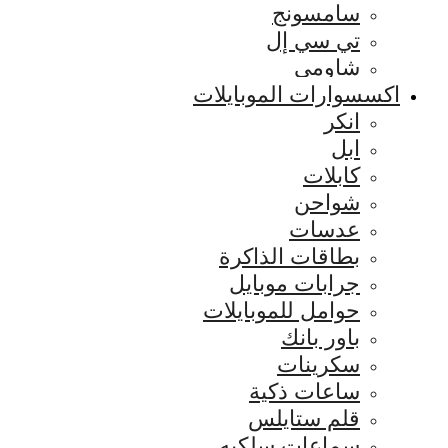
سامسونج
تي سي إل
شاومي
اكسسوارات الموبايلات
انكر
ابل
كابلات
شواحن
عدسات
بطاقات الذاكرة
جرابات موبايل
حوامل للموبايلات
باور بانك
سكرينات
ساعات ذكية
قلم ستايلس
سماعات سلكيه