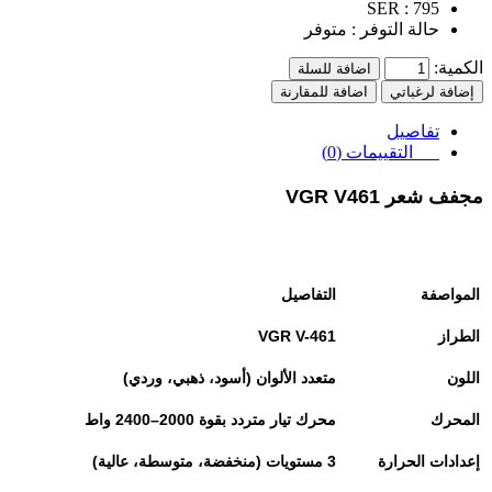
SER :
795
حالة التوفر :
متوفر
الكمية:
اضافة للسلة
إضافة لرغباتي
اضافة للمقارنة
تفاصيل
التقييمات (0)
مجفف شعر VGR V461
المواصفة
التفاصيل
الطراز
VGR V-461
اللون
متعدد الألوان (أسود، ذهبي، وردي)
المحرك
محرك تيار متردد بقوة 2000–2400 واط
إعدادات الحرارة
3
مستويات (منخفضة، متوسطة، عالية)