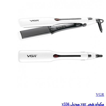
VGR
مكواه شعر vgr موديل v556