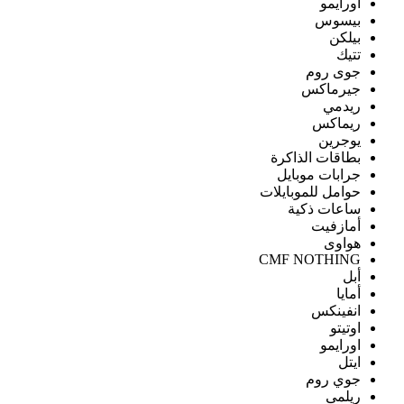
اورايمو
بيسوس
بيلكن
تتيك
جوى روم
جيرماكس
ريدمي
ريماكس
يوجرين
بطاقات الذاكرة
جرابات موبايل
حوامل للموبايلات
ساعات ذكية
أمازفيت
هواوى
CMF NOTHING
أبل
أمايا
انفينكس
اوتيتو
اورايمو
ايتل
جوي روم
ريلمى