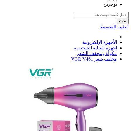
يوجرين
بحث
انظمة التقسيط
الأجهزة الإلكترونية
اجهزة العناية الشخصية
مكواة ومجفف الشعر
مجفف شعر VGR V461