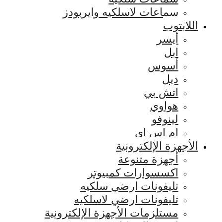
سماعات لاسلكيه وايربودز
اللابتوب
أيسر
ابل
أسوس
ديل
اتش بي
هواوي
لينوفو
ام اس اي
الأجهزة الإلكترونية
أجهزة متنوعة
اكسسوارات كمبيوتر
تليفونات ارضي سلكيه
تليفونات ارضي لاسلكيه
مستلزمات الأجهزة الإلكترونية