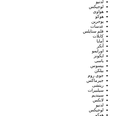
لدنيو
لوجيكس
هواوى
هوكو
يوجرين
عدسات
قلم ستايلس
كابلات
أمايا
أنكر
اورايمو
ايكونز
باسى
بيسوس
بيلكن
جوى روم
جيرماكس
ريتشى
سيلبيرات
سينديم
لانكس
لدنيو
لوجيكس
هوكو