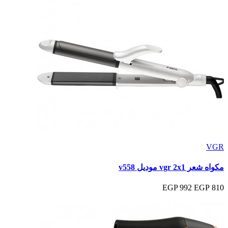
VGR
مكواه شعر vgr 2x1 موديل v558
992 EGP
810 EGP