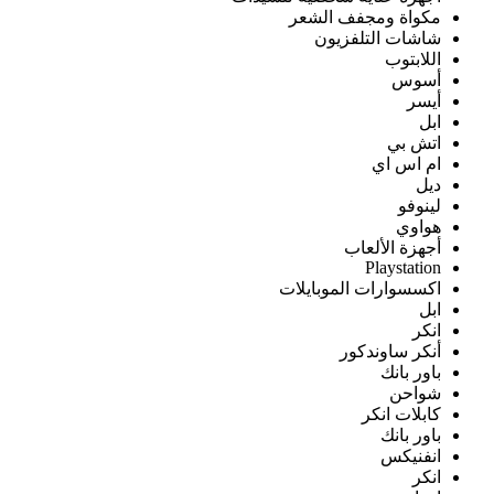
مكواة ومجفف الشعر
شاشات التلفزيون
اللابتوب
أسوس
أيسر
ابل
اتش بي
ام اس اي
ديل
لينوفو
هواوي
أجهزة الألعاب
Playstation
اكسسوارات الموبايلات
ابل
انكر
أنكر ساوندكور
باور بانك
شواحن
كابلات انكر
باور بانك
انفنيكس
انكر