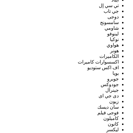
تي سي إل
جي تاب
دوجى
سامسونج
شاومي
لينوفو
نوكيا
هواوي
هونر
الكاميرات
اكسسوارات كاميرات
اف اكس ستوديو
بويا
جوبرو
جودوكس
جينرال
دى جي اى
زيون
سان ديسك
فوجى فيلم
كاميلون
كانون
ليكسر