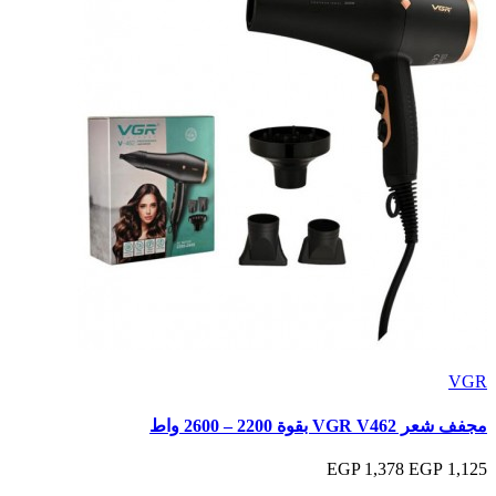
VGR
مجفف شعر VGR V462 بقوة 2200 – 2600 واط
1,378 EGP
1,125 EGP