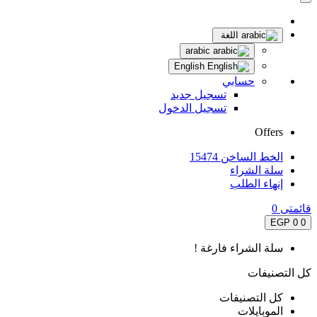
اللغة
arabic
English
حسابي
تسجيل جديد
تسجيل الدخول
Offers
الخط الساخن 15474
سلة الشراء
إنهاء الطلب
قائمتى
0
0 EGP
0
سلة الشراء فارغة !
كل التصنيفات
كل التصنيفات
الموبايلات