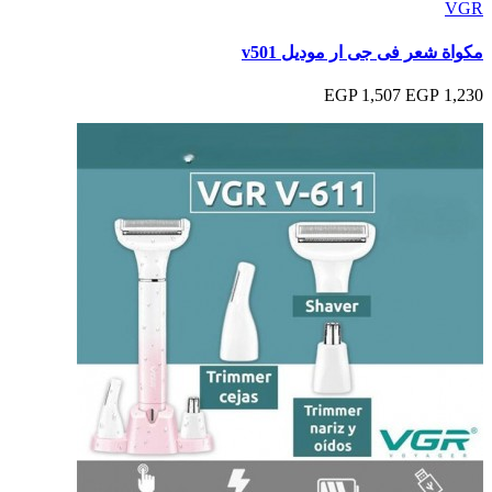
VGR
مكواة شعر فى جى ار موديل v501
1,507 EGP
1,230 EGP