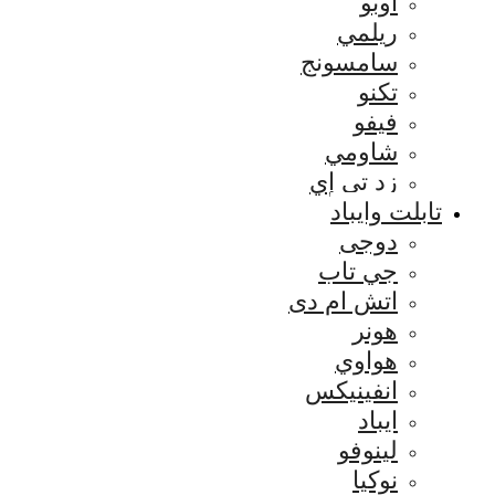
اوبو
ريلمي
سامسونج
تكنو
فيفو
شاومي
زد تي إي
تابلت وايباد
دوجى
جي تاب
اتش ام دى
هونر
هواوي
انفينيكس
ايباد
لينوفو
نوكيا