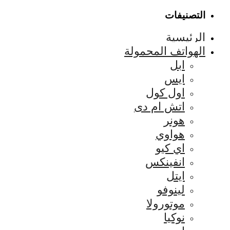
التصنيفات
الرئيسية
الهواتف المحمولة
ابل
ايس
اول كول
اتش ام دى
هونر
هواوي
اي كيو
انفينكس
ايتل
لينوفو
موتورولا
نوكيا