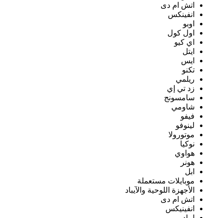
اتش ام دى
انفينكس
اوبو
اول كول
اي كيو
ايتل
ايس
تكنو
ريلمي
زد تي إي
سامسونج
شاومي
فيفو
لينوفو
موتورولا
نوكيا
هواوي
هونر
ابل
موبايلات مستعملة
الأجهزة اللوحية والآيباد
اتش ام دى
انفينيكس
ايباد