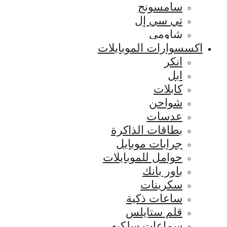
سامسونج
تي سي إل
شاومي
اكسسوارات الموبايلات
انكر
ابل
كابلات
شواحن
عدسات
بطاقات الذاكرة
جرابات موبايل
حوامل للموبايلات
باور بانك
سكرينات
ساعات ذكية
قلم ستايلس
سماعات سلكيه