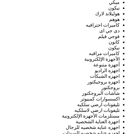
ميكي
نيكون
هوليلاند لارك
هوهم
كاميرات احترافيه
دى جي اى
فوجي فيلم
كانون
نيكون
كاميرات مراقبه
الأجهزة الإلكترونية
أجهزة متنوعة
اجهزه الراديو
اجهزه الشبكات
اجهزه بروجيكتور
بروجكتور
شاشات البروجكتور
اكسسوارات كمبيوتر
تليفونات ارضي سلكيه
تليفونات ارضي لاسلكيه
مستلزمات الأجهزة الإلكترونية
اجهزة العناية الشخصية
اجهزه عنايه شخصيه للرجال
اجهزه عنايه شخصيه للسيدات