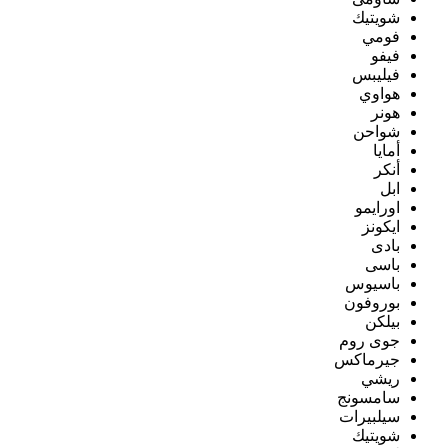
شويتيك
فومي
فيفو
فيليبس
هواوي
هونر
شواحن
أمايا
أنكر
ابل
اورايمو
ايكونز
بادى
باسى
باسيوس
بوروفون
بيلكن
جوى روم
جيرماكس
ريشي
سامسونج
سيلبيرات
شويتيك