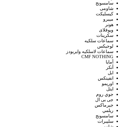
سامسونج
شاومى
كيسليكت
ميبرو
هونر
ويوفلاى
سكرينات
سماعات سلكيه
لوجيكس
سماعات لاسلكيه وايربودز
CMF NOTHING
أمايا
أنكر
ابل
انفينكس
اوريمو
ايتل
جوي روم
جى بى ال
جيرماكس
ريلمي
سامسونج
سليبرات
شاومى