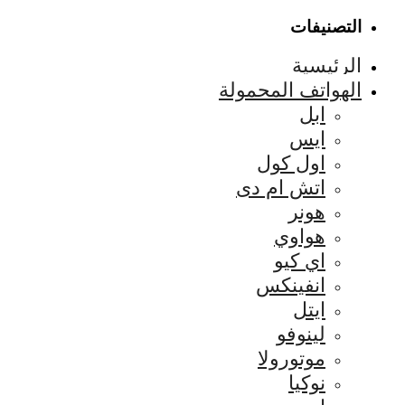
التصنيفات
الرئيسية
الهواتف المحمولة
ابل
ايس
اول كول
اتش ام دى
هونر
هواوي
اي كيو
انفينكس
ايتل
لينوفو
موتورولا
نوكيا