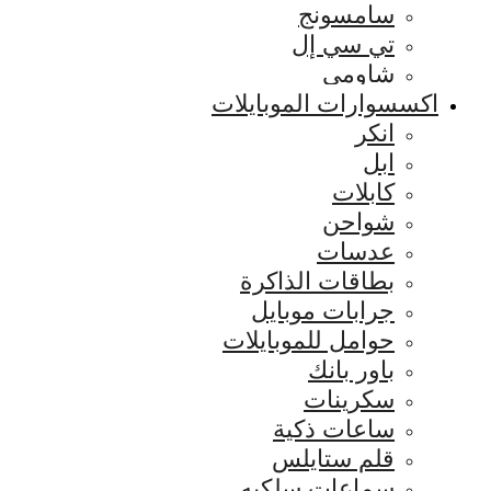
سامسونج
تي سي إل
شاومي
اكسسوارات الموبايلات
انكر
ابل
كابلات
شواحن
عدسات
بطاقات الذاكرة
جرابات موبايل
حوامل للموبايلات
باور بانك
سكرينات
ساعات ذكية
قلم ستايلس
سماعات سلكيه