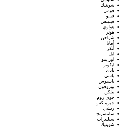
شويتيك
فومي
فيفو
فيليبس
هواوي
هونر
شواحن
أمايا
أنكر
ابل
اورايمو
ايكونز
بادى
باسى
باسيوس
بوروفون
بيلكن
جوى روم
جيرماكس
ريشي
سامسونج
سيلبيرات
شويتيك