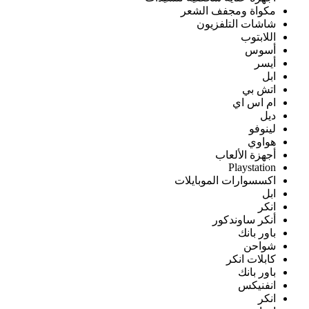
مكواة ومجفف الشعر
شاشات التلفزيون
اللابتوب
أسوس
أيسر
ابل
اتش بي
ام اس اي
ديل
لينوفو
هواوي
أجهزة الألعاب
Playstation
اكسسوارات الموبايلات
ابل
انكر
أنكر ساوندكور
باور بانك
شواحن
كابلات انكر
باور بانك
انفنيكس
انكر