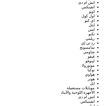
اتش ام دى
انفينكس
اوبو
اول كول
اي كيو
ايتل
ايس
تكنو
ريلمي
زد تي إي
سامسونج
شاومي
فيفو
لينوفو
موتورولا
نوكيا
هواوي
هونر
ابل
موبايلات مستعملة
الأجهزة اللوحية والآيباد
اتش ام دى
انفينيكس
ايباد