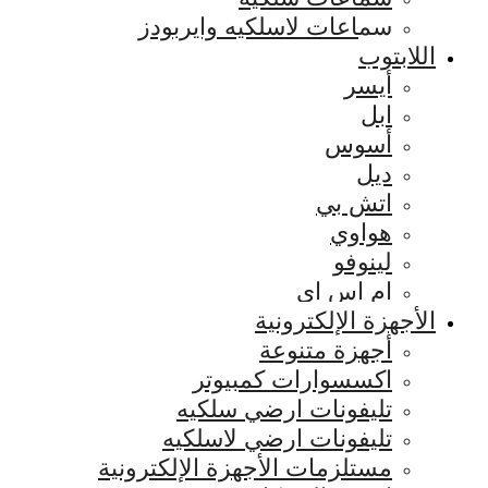
سماعات لاسلكيه وايربودز
اللابتوب
أيسر
ابل
أسوس
ديل
اتش بي
هواوي
لينوفو
ام اس اي
الأجهزة الإلكترونية
أجهزة متنوعة
اكسسوارات كمبيوتر
تليفونات ارضي سلكيه
تليفونات ارضي لاسلكيه
مستلزمات الأجهزة الإلكترونية