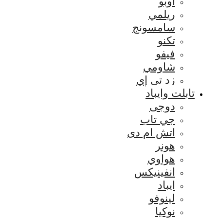
اوبو
ريلمي
سامسونج
تكنو
فيفو
شاومي
زد تي إي
تابلت وايباد
دوجى
جي تاب
اتش ام دى
هونر
هواوي
انفينيكس
ايباد
لينوفو
نوكيا