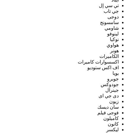
تي سي إل
جي تاب
دوجى
سامسونج
شاومي
لينوفو
نوكيا
هواوي
هونر
الكاميرات
اكسسوارات كاميرات
اف اكس ستوديو
بويا
جوبرو
جودوكس
جينرال
دى جي اى
زيون
سان ديسك
فوجى فيلم
كاميلون
كانون
ليكسر