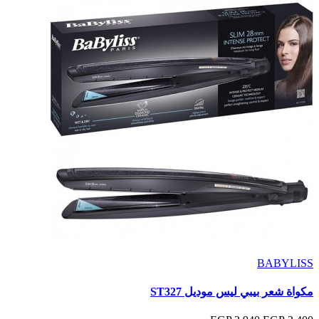
BABYLISS
مكواة شعر بيبي ليس موديل ST327