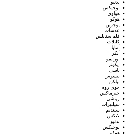
لدنيو
لوجيكس
هواوى
هوكو
يوجرين
عدسات
قلم ستايلس
كابلات
أمايا
أنكر
اورايمو
ايكونز
باسى
بيسوس
بيلكن
جوى روم
جيرماكس
ريتشى
سيلبيرات
سينديم
لانكس
لدنيو
لوجيكس
هوكو