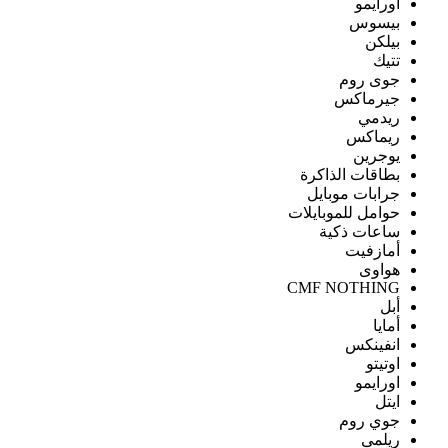
اورايمو
بيسوس
بيلكن
تتيك
جوى روم
جيرماكس
ريدمي
ريماكس
يوجرين
بطاقات الذاكرة
جرابات موبايل
حوامل للموبايلات
ساعات ذكية
أمازفيت
هواوى
CMF NOTHING
أبل
أمايا
انفينكس
اوتيتو
اورايمو
ايتل
جوي روم
ريلمى