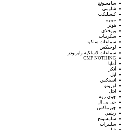
سامسونج
شاومى
كيسليكت
ميبرو
هونر
ويوفلاى
سكرينات
سماعات سلكيه
لوجيكس
سماعات لاسلكيه وايربودز
CMF NOTHING
أمايا
أنكر
ابل
انفينكس
اوريمو
ايتل
جوي روم
جى بى ال
جيرماكس
ريلمي
سامسونج
سليبرات
شاومى