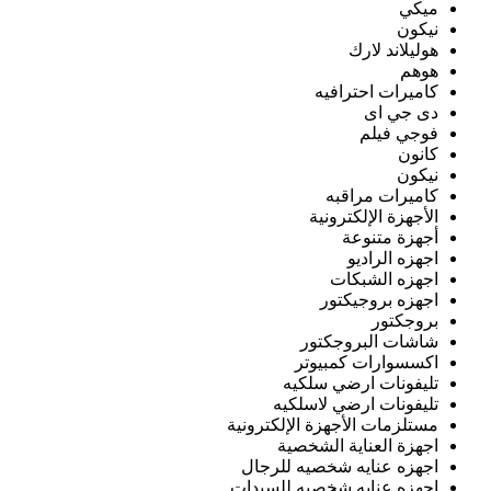
ميكي
نيكون
هوليلاند لارك
هوهم
كاميرات احترافيه
دى جي اى
فوجي فيلم
كانون
نيكون
كاميرات مراقبه
الأجهزة الإلكترونية
أجهزة متنوعة
اجهزه الراديو
اجهزه الشبكات
اجهزه بروجيكتور
بروجكتور
شاشات البروجكتور
اكسسوارات كمبيوتر
تليفونات ارضي سلكيه
تليفونات ارضي لاسلكيه
مستلزمات الأجهزة الإلكترونية
اجهزة العناية الشخصية
اجهزه عنايه شخصيه للرجال
اجهزه عنايه شخصيه للسيدات