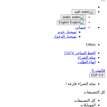
اللغة
arabic
English
حسابي
تسجيل جديد
تسجيل الدخول
Offers
الخط الساخن 15474
سلة الشراء
إنهاء الطلب
قائمتى
0
0 EGP
0
سلة الشراء فارغة !
كل التصنيفات
كل التصنيفات
الموبايلات