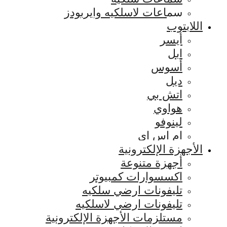
سماعات لاسلكيه وايربودز
اللابتوب
أيسر
ابل
أسوس
ديل
اتش بي
هواوي
لينوفو
ام اس اي
الأجهزة الإلكترونية
أجهزة متنوعة
اكسسوارات كمبيوتر
تليفونات ارضي سلكيه
تليفونات ارضي لاسلكيه
مستلزمات الأجهزة الإلكترونية