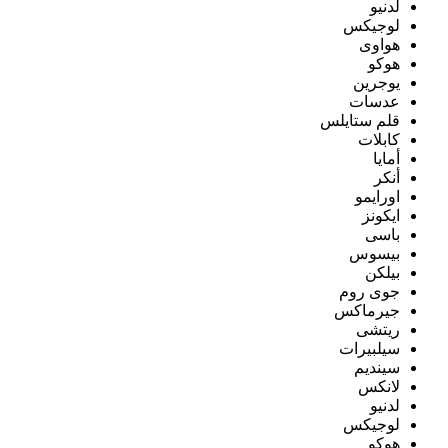
لدنيو
لوجيكس
هواوى
هوكو
يوجرين
عدسات
قلم ستايلس
كابلات
أمايا
أنكر
اورايمو
ايكونز
باسى
بيسوس
بيلكن
جوى روم
جيرماكس
ريتشى
سيلبيرات
سينديم
لانكس
لدنيو
لوجيكس
هوكو