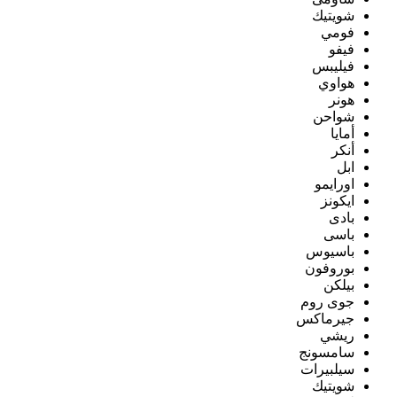
شويتيك
فومي
فيفو
فيليبس
هواوي
هونر
شواحن
أمايا
أنكر
ابل
اورايمو
ايكونز
بادى
باسى
باسيوس
بوروفون
بيلكن
جوى روم
جيرماكس
ريشي
سامسونج
سيلبيرات
شويتيك