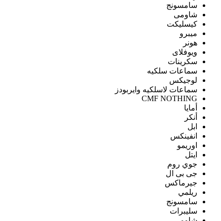
سامسونج
شاومى
كيسليكت
ميبرو
هونر
ويوفلاى
سكرينات
سماعات سلكيه
لوجيكس
سماعات لاسلكيه وايربودز
CMF NOTHING
أمايا
أنكر
ابل
انفينكس
اوريمو
ايتل
جوي روم
جى بى ال
جيرماكس
ريلمي
سامسونج
سليبرات
شاومى