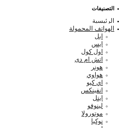
التصنيفات
الرئيسية
الهواتف المحمولة
ابل
ايس
اول كول
اتش ام دى
هونر
هواوي
اي كيو
انفينكس
ايتل
لينوفو
موتورولا
نوكيا