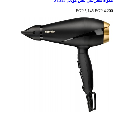
مكواة شعر بيبي ليس موديل ST395
5,145 EGP
4,200 EGP