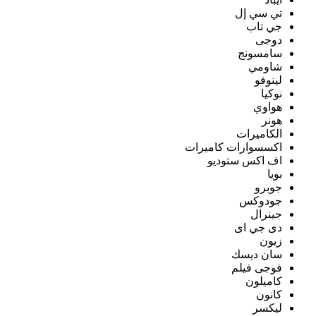
تي سي إل
جي تاب
دوجى
سامسونج
شاومي
لينوفو
نوكيا
هواوي
هونر
الكاميرات
اكسسوارات كاميرات
اف اكس ستوديو
بويا
جوبرو
جودوكس
جينرال
دى جي اى
زيون
سان ديسك
فوجى فيلم
كاميلون
كانون
ليكسر