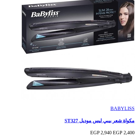
BABYLISS
مكواة شعر بيبي ليس موديل ST327
2,940 EGP
2,400 EGP