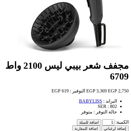
مجفف شعر بيبي ليس 2100 واط
6709
2,750 EGP
3,369 EGP
التوفير :
619 EGP
البراند :
BABYLISS
SER :
802
حالة التوفر :
متوفر
الكمية:
اضافة للسلة
إضافة لرغباتي
اضافة للمقارنة