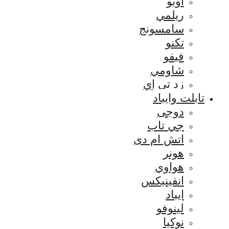
اوبو
ريلمي
سامسونج
تكنو
فيفو
شاومي
زد تي إي
تابلت وايباد
دوجى
جي تاب
اتش ام دى
هونر
هواوي
انفينيكس
ايباد
لينوفو
نوكيا