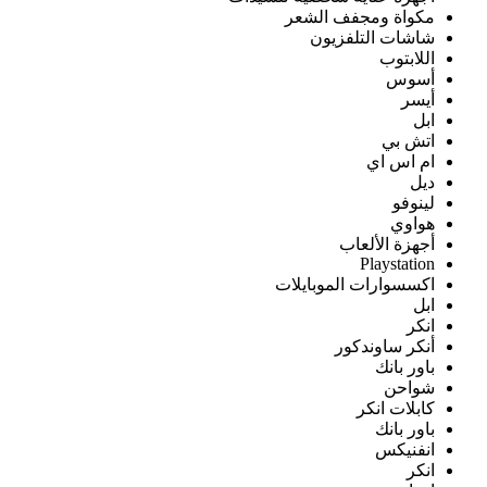
مكواة ومجفف الشعر
شاشات التلفزيون
اللابتوب
أسوس
أيسر
ابل
اتش بي
ام اس اي
ديل
لينوفو
هواوي
أجهزة الألعاب
Playstation
اكسسوارات الموبايلات
ابل
انكر
أنكر ساوندكور
باور بانك
شواحن
كابلات انكر
باور بانك
انفنيكس
انكر