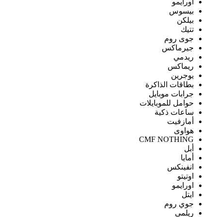
اورايمو
بيسوس
بيلكن
تتيك
جوى روم
جيرماكس
ريدمي
ريماكس
يوجرين
بطاقات الذاكرة
جرابات موبايل
حوامل للموبايلات
ساعات ذكية
أمازفيت
هواوى
CMF NOTHING
أبل
أمايا
انفينكس
اوتيتو
اورايمو
ايتل
جوي روم
ريلمى