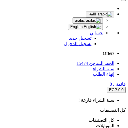
اللغة
arabic
English
حسابي
تسجيل جديد
تسجيل الدخول
Offers
الخط الساخن 15474
سلة الشراء
إنهاء الطلب
قائمتى
0
0 EGP
0
سلة الشراء فارغة !
كل التصنيفات
كل التصنيفات
الموبايلات