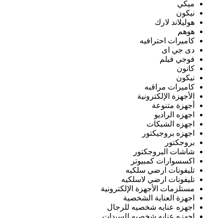
ميكي
نيكون
هوليلاند لارك
هوهم
كاميرات احترافيه
دى جي اى
فوجي فيلم
كانون
نيكون
كاميرات مراقبه
الأجهزة الإلكترونية
أجهزة متنوعة
اجهزه الراديو
اجهزه الشبكات
اجهزه بروجيكتور
بروجكتور
شاشات البروجكتور
اكسسوارات كمبيوتر
تليفونات ارضي سلكيه
تليفونات ارضي لاسلكيه
مستلزمات الأجهزة الإلكترونية
اجهزة العناية الشخصية
اجهزه عنايه شخصيه للرجال
اجهزه عنايه شخصيه للسيدات