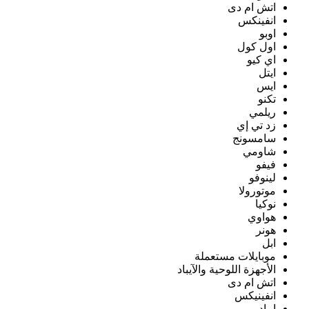
اتش ام دى
انفينكس
اوبو
اول كول
اي كيو
ايتل
ايس
تكنو
ريلمي
زد تي إي
سامسونج
شاومي
فيفو
لينوفو
موتورولا
نوكيا
هواوي
هونر
ابل
موبايلات مستعملة
الأجهزة اللوحية والآيباد
اتش ام دى
انفينيكس
ايباد