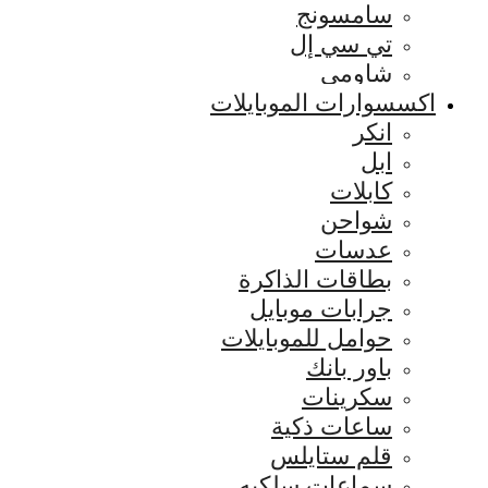
سامسونج
تي سي إل
شاومي
اكسسوارات الموبايلات
انكر
ابل
كابلات
شواحن
عدسات
بطاقات الذاكرة
جرابات موبايل
حوامل للموبايلات
باور بانك
سكرينات
ساعات ذكية
قلم ستايلس
سماعات سلكيه