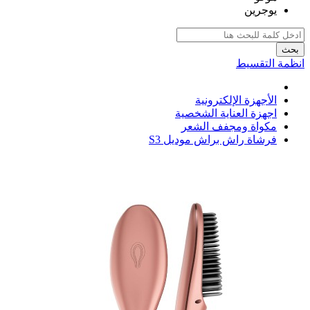
يوجرين
بحث
انظمة التقسيط
الأجهزة الإلكترونية
اجهزة العناية الشخصية
مكواة ومجفف الشعر
فرشاة راش براش موديل S3