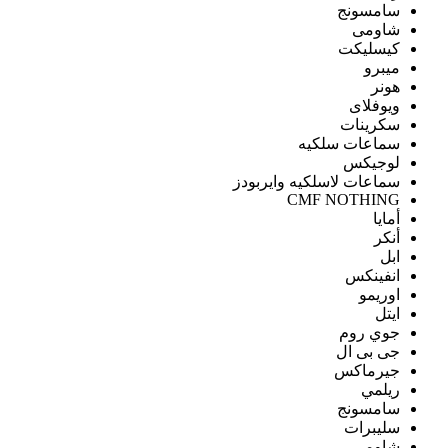
سامسونج
شاومى
كيسليكت
ميبرو
هونر
ويوفلاى
سكرينات
سماعات سلكيه
لوجيكس
سماعات لاسلكيه وايربودز
CMF NOTHING
أمايا
أنكر
ابل
انفينكس
اوريمو
ايتل
جوي روم
جى بى ال
جيرماكس
ريلمي
سامسونج
سليبرات
شاومى