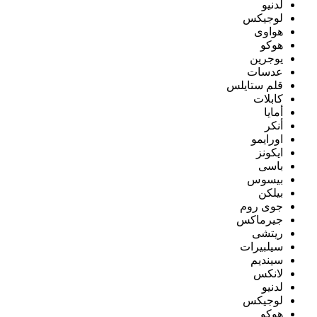
لدنيو
لوجيكس
هواوى
هوكو
يوجرين
عدسات
قلم ستايلس
كابلات
أمايا
أنكر
اورايمو
ايكونز
باسى
بيسوس
بيلكن
جوى روم
جيرماكس
ريتشى
سيلبيرات
سينديم
لانكس
لدنيو
لوجيكس
هوكو