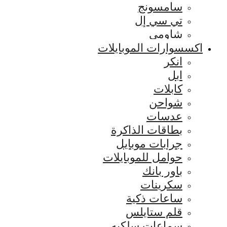
سامسونج
تي سي إل
شاومي
اكسسوارات الموبايلات
انكر
ابل
كابلات
شواحن
عدسات
بطاقات الذاكرة
جرابات موبايل
حوامل للموبايلات
باور بانك
سكرينات
ساعات ذكية
قلم ستايلس
سماعات سلكيه