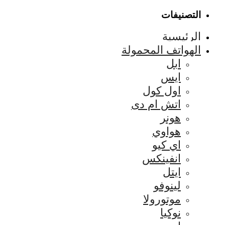
التصنيفات
الرئيسية
الهواتف المحمولة
ابل
ايس
اول كول
اتش ام دى
هونر
هواوي
اي كيو
انفينكس
ايتل
لينوفو
موتورولا
نوكيا