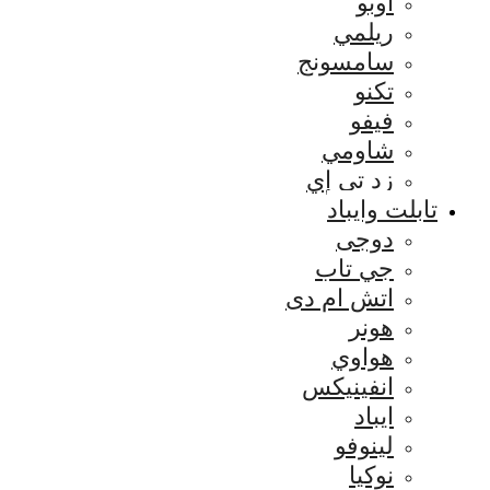
اوبو
ريلمي
سامسونج
تكنو
فيفو
شاومي
زد تي إي
تابلت وايباد
دوجى
جي تاب
اتش ام دى
هونر
هواوي
انفينيكس
ايباد
لينوفو
نوكيا