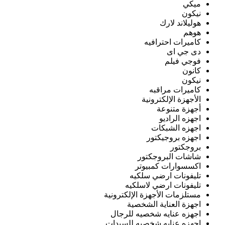
ميكي
نيكون
هوليلاند لارك
هوهم
كاميرات احترافيه
دى جي اى
فوجي فيلم
كانون
نيكون
كاميرات مراقبه
الأجهزة الإلكترونية
أجهزة متنوعة
اجهزه الراديو
اجهزه الشبكات
اجهزه بروجيكتور
بروجكتور
شاشات البروجكتور
اكسسوارات كمبيوتر
تليفونات ارضي سلكيه
تليفونات ارضي لاسلكيه
مستلزمات الأجهزة الإلكترونية
اجهزة العناية الشخصية
اجهزه عنايه شخصيه للرجال
اجهزه عنايه شخصيه للسيدات