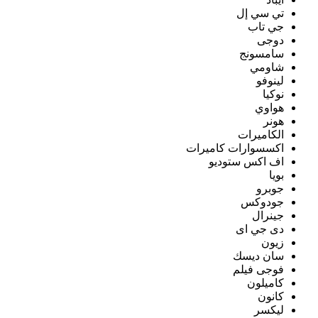
تي سي إل
جي تاب
دوجى
سامسونج
شاومي
لينوفو
نوكيا
هواوي
هونر
الكاميرات
اكسسوارات كاميرات
اف اكس ستوديو
بويا
جوبرو
جودوكس
جينرال
دى جي اى
زيون
سان ديسك
فوجى فيلم
كاميلون
كانون
ليكسر