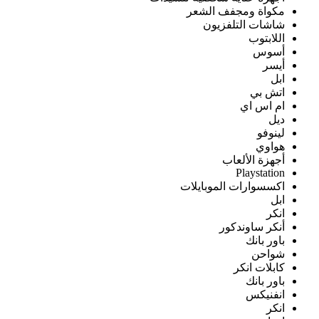
مكواة ومجفف الشعر
شاشات التلفزيون
اللابتوب
أسوس
أيسر
ابل
اتش بي
ام اس اي
ديل
لينوفو
هواوي
أجهزة الألعاب
Playstation
اكسسوارات الموبايلات
ابل
انكر
أنكر ساوندكور
باور بانك
شواحن
كابلات انكر
باور بانك
انفنيكس
انكر