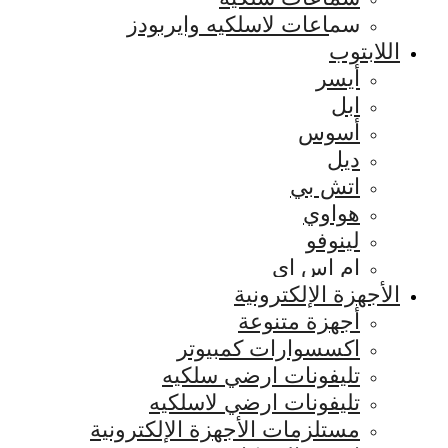
سماعات لاسلكيه وايربودز
اللابتوب
أيسر
ابل
أسوس
ديل
اتش بي
هواوي
لينوفو
ام اس اي
الأجهزة الإلكترونية
أجهزة متنوعة
اكسسوارات كمبيوتر
تليفونات ارضي سلكيه
تليفونات ارضي لاسلكيه
مستلزمات الأجهزة الإلكترونية