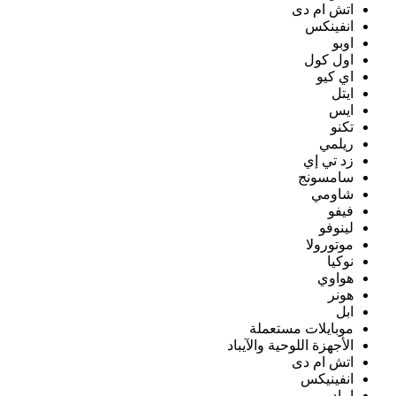
اتش ام دى
انفينكس
اوبو
اول كول
اي كيو
ايتل
ايس
تكنو
ريلمي
زد تي إي
سامسونج
شاومي
فيفو
لينوفو
موتورولا
نوكيا
هواوي
هونر
ابل
موبايلات مستعملة
الأجهزة اللوحية والآيباد
اتش ام دى
انفينيكس
ايباد