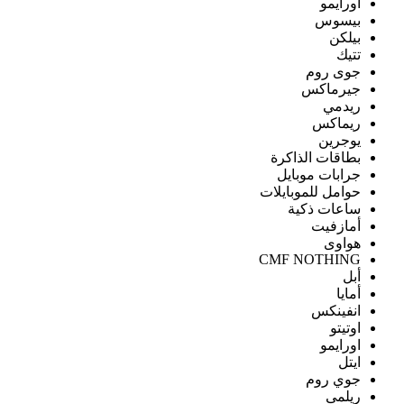
اورايمو
بيسوس
بيلكن
تتيك
جوى روم
جيرماكس
ريدمي
ريماكس
يوجرين
بطاقات الذاكرة
جرابات موبايل
حوامل للموبايلات
ساعات ذكية
أمازفيت
هواوى
CMF NOTHING
أبل
أمايا
انفينكس
اوتيتو
اورايمو
ايتل
جوي روم
ريلمى