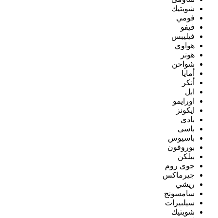
شويتيك
فومي
فيفو
فيليبس
هواوي
هونر
شواحن
أمايا
أنكر
ابل
اورايمو
ايكونز
بادى
باسى
باسيوس
بوروفون
بيلكن
جوى روم
جيرماكس
ريشي
سامسونج
سيلبيرات
شويتيك