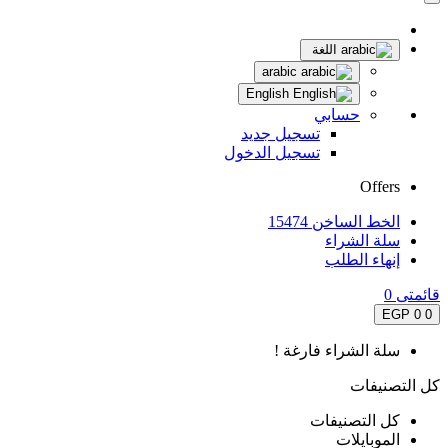
اللغة
arabic
English
حسابي
تسجيل جديد
تسجيل الدخول
Offers
الخط الساخن 15474
سلة الشراء
إنهاء الطلب
قائمتى
0
0 EGP
0
سلة الشراء فارغة !
كل التصنيفات
كل التصنيفات
الموبايلات