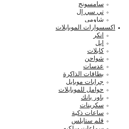
سامسونج
تي سي إل
شاومي
اكسسوارات الموبايلات
انكر
ابل
كابلات
شواحن
عدسات
بطاقات الذاكرة
جرابات موبايل
حوامل للموبايلات
باور بانك
سكرينات
ساعات ذكية
قلم ستايلس
سماعات سلكيه