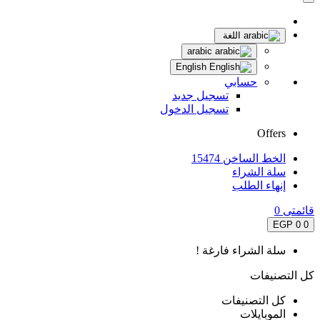
اللغة
arabic
English
حسابي
تسجيل جديد
تسجيل الدخول
Offers
الخط الساخن 15474
سلة الشراء
إنهاء الطلب
قائمتى
0
0 EGP
0
سلة الشراء فارغة !
كل التصنيفات
كل التصنيفات
الموبايلات