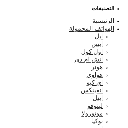
التصنيفات
الرئيسية
الهواتف المحمولة
ابل
ايس
اول كول
اتش ام دى
هونر
هواوي
اي كيو
انفينكس
ايتل
لينوفو
موتورولا
نوكيا