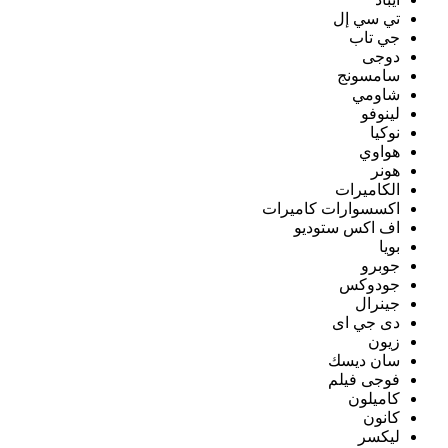
تي سي إل
جي تاب
دوجى
سامسونج
شاومي
لينوفو
نوكيا
هواوي
هونر
الكاميرات
اكسسوارات كاميرات
اف اكس ستوديو
بويا
جوبرو
جودوكس
جينرال
دى جي اى
زيون
سان ديسك
فوجى فيلم
كاميلون
كانون
ليكسر