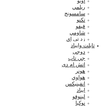
اوبو
ريلمي
سامسونج
تكنو
فيفو
شاومي
زد تي إي
تابلت وايباد
دوجى
جي تاب
اتش ام دى
هونر
هواوي
انفينيكس
ايباد
لينوفو
نوكيا