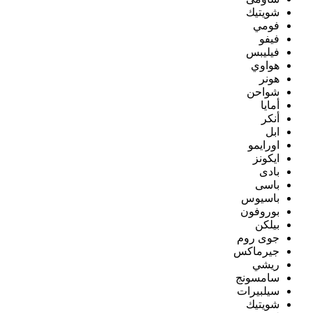
شويتيك
فومي
فيفو
فيليبس
هواوي
هونر
شواحن
أمايا
أنكر
ابل
اورايمو
ايكونز
بادى
باسى
باسيوس
بوروفون
بيلكن
جوى روم
جيرماكس
ريشي
سامسونج
سيلبيرات
شويتيك