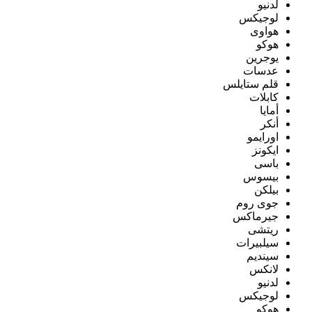
لدنيو
لوجيكس
هواوى
هوكو
يوجرين
عدسات
قلم ستايلس
كابلات
أمايا
أنكر
اورايمو
ايكونز
باسى
بيسوس
بيلكن
جوى روم
جيرماكس
ريتشى
سيلبيرات
سينديم
لانكس
لدنيو
لوجيكس
هوكو