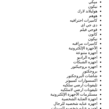
ميكي
نيكون
هوليلاند لارك
هوهم
كاميرات احترافيه
دى جي اى
فوجي فيلم
كانون
نيكون
كاميرات مراقبه
الأجهزة الإلكترونية
أجهزة متنوعة
اجهزه الراديو
اجهزه الشبكات
اجهزه بروجيكتور
بروجكتور
شاشات البروجكتور
اكسسوارات كمبيوتر
تليفونات ارضي سلكيه
تليفونات ارضي لاسلكيه
مستلزمات الأجهزة الإلكترونية
اجهزة العناية الشخصية
اجهزه عنايه شخصيه للرجال
اجهزه عنايه شخصيه للسيدات