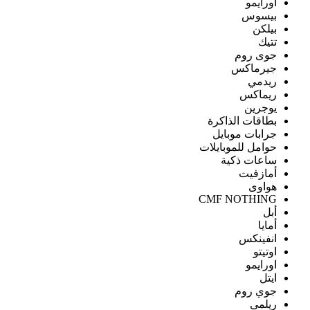
اورايمو
بيسوس
بيلكن
تتيك
جوى روم
جيرماكس
ريدمي
ريماكس
يوجرين
بطاقات الذاكرة
جرابات موبايل
حوامل للموبايلات
ساعات ذكية
أمازفيت
هواوى
CMF NOTHING
أبل
أمايا
انفينكس
اوتيتو
اورايمو
ايتل
جوي روم
ريلمى