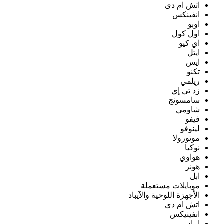
اتش ام دى
انفينكس
اوبو
اول كول
اي كيو
ايتل
ايس
تكنو
ريلمي
زد تي إي
سامسونج
شاومي
فيفو
لينوفو
موتورولا
نوكيا
هواوي
هونر
ابل
موبايلات مستعملة
الأجهزة اللوحية والآيباد
اتش ام دى
انفينيكس
ايباد