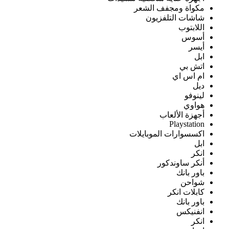
مكواة ومجفف الشعر
شاشات التلفزيون
اللابتوب
أسوس
أيسر
ابل
اتش بي
ام اس اي
ديل
لينوفو
هواوي
أجهزة الألعاب
Playstation
اكسسوارات الموبايلات
ابل
انكر
أنكر ساوندكور
باور بانك
شواحن
كابلات انكر
باور بانك
انفنيكس
انكر