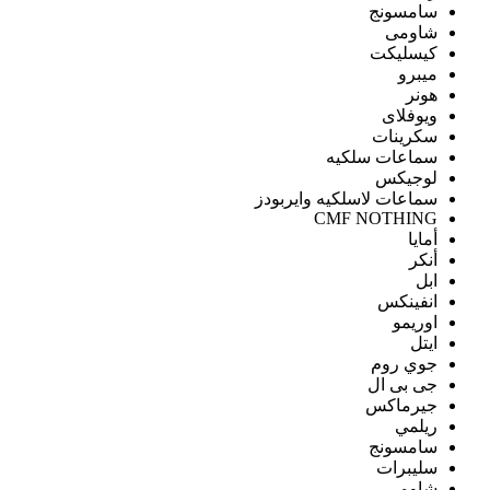
سامسونج
شاومى
كيسليكت
ميبرو
هونر
ويوفلاى
سكرينات
سماعات سلكيه
لوجيكس
سماعات لاسلكيه وايربودز
CMF NOTHING
أمايا
أنكر
ابل
انفينكس
اوريمو
ايتل
جوي روم
جى بى ال
جيرماكس
ريلمي
سامسونج
سليبرات
شاومى