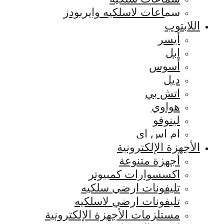
سماعات لاسلكيه وايربودز
اللابتوب
أيسر
ابل
أسوس
ديل
اتش بي
هواوي
لينوفو
ام اس اي
الأجهزة الإلكترونية
أجهزة متنوعة
اكسسوارات كمبيوتر
تليفونات ارضي سلكيه
تليفونات ارضي لاسلكيه
مستلزمات الأجهزة الإلكترونية