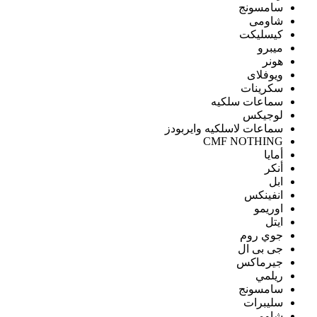
سامسونج
شاومى
كيسليكت
ميبرو
هونر
ويوفلاى
سكرينات
سماعات سلكيه
لوجيكس
سماعات لاسلكيه وايربودز
CMF NOTHING
أمايا
أنكر
ابل
انفينكس
اوريمو
ايتل
جوي روم
جى بى ال
جيرماكس
ريلمي
سامسونج
سليبرات
شاومى