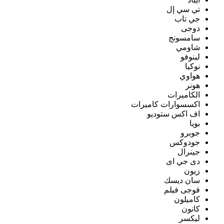
تي سي إل
جي تاب
دوجى
سامسونج
شاومي
لينوفو
نوكيا
هواوي
هونر
الكاميرات
اكسسوارات كاميرات
اف اكس ستوديو
بويا
جوبرو
جودوكس
جينرال
دى جي اى
زيون
سان ديسك
فوجى فيلم
كاميلون
كانون
ليكسر