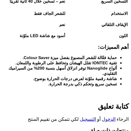
التسخين السريع
نعم – تسخين خلال 40 ثانية تقريبًا
الاستخدام
للشعر الجاف فقط
الإيقاف التلقائي
نعم
اللون
أسود مع شاشة
LED
ملوّنة
أهم المميزات
:
حماية فعّالة للشعر المصبوغ بفضل ميزة
Colour Saver
.
تقنية
IONTEC
تقلل الهيشان وتحافظ على الرطوبة واللمعان
.
ألواح
Nanoglide
توفر انزلاق أسهل بنسبة 200% من السيراميك
التقليدي
.
شاشة رقمية ملوّنة لعرض درجات الحرارة بوضوح
.
تسخين سريع وتحكم ذكي بدرجة الحرارة
.
كتابة تعليق
الرجاء
الدخول
أو
التسجيل
لكي تتمكن من تقييم المنتج
منتجات ذات صلة