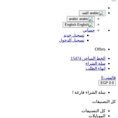
اللغة
arabic
English
حسابي
تسجيل جديد
تسجيل الدخول
Offers
الخط الساخن 15474
سلة الشراء
إنهاء الطلب
قائمتى
0
0 EGP
0
سلة الشراء فارغة !
كل التصنيفات
كل التصنيفات
الموبايلات