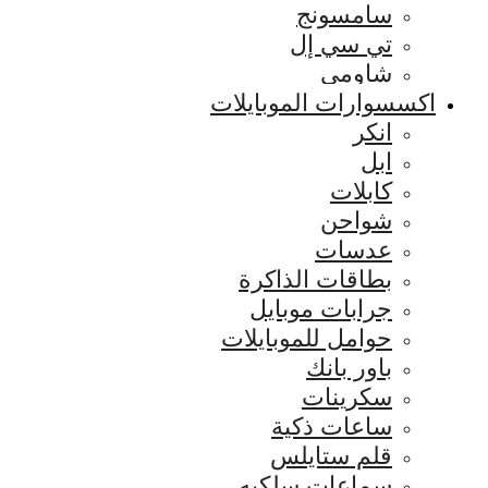
سامسونج
تي سي إل
شاومي
اكسسوارات الموبايلات
انكر
ابل
كابلات
شواحن
عدسات
بطاقات الذاكرة
جرابات موبايل
حوامل للموبايلات
باور بانك
سكرينات
ساعات ذكية
قلم ستايلس
سماعات سلكيه