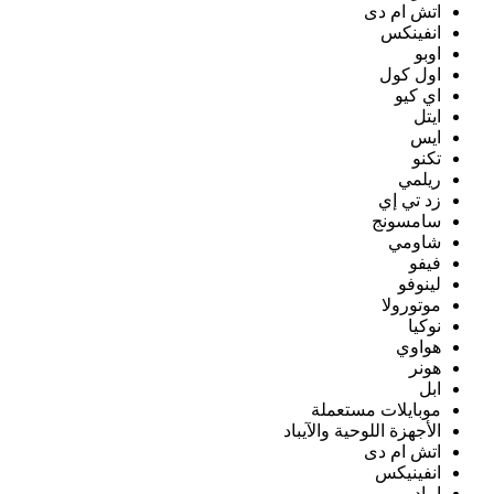
اتش ام دى
انفينكس
اوبو
اول كول
اي كيو
ايتل
ايس
تكنو
ريلمي
زد تي إي
سامسونج
شاومي
فيفو
لينوفو
موتورولا
نوكيا
هواوي
هونر
ابل
موبايلات مستعملة
الأجهزة اللوحية والآيباد
اتش ام دى
انفينيكس
ايباد