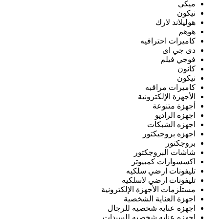
ميكي
نيكون
هوليلاند لارك
هوهم
كاميرات احترافيه
دى جي اى
فوجي فيلم
كانون
نيكون
كاميرات مراقبه
الأجهزة الإلكترونية
أجهزة متنوعة
اجهزه الراديو
اجهزه الشبكات
اجهزه بروجيكتور
بروجكتور
شاشات البروجكتور
اكسسوارات كمبيوتر
تليفونات ارضي سلكيه
تليفونات ارضي لاسلكيه
مستلزمات الأجهزة الإلكترونية
اجهزة العناية الشخصية
اجهزه عنايه شخصيه للرجال
اجهزه عنايه شخصيه للسيدات