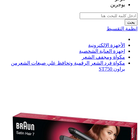
يوجرين
بحث
انظمة التقسيط
الأجهزة الإلكترونية
اجهزة العناية الشخصية
مكواة ومجفف الشعر
مكواة فرد الشعر الرقمية وتحافظ علي صبغات الشعرمن
براون ST750