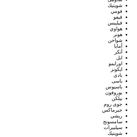
شويتيك
فومي
فيفو
فيليبس
هواوي
هونر
شواحن
أمايا
أنكر
ابل
اورايمو
ايكونز
بادى
باسى
باسيوس
بوروفون
بيلكن
جوى روم
جيرماكس
ريشي
سامسونج
سيلبيرات
شويتيك