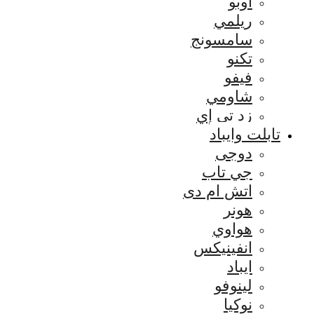
اوبو
ريلمي
سامسونج
تكنو
فيفو
شاومي
زد تي إي
تابلت وايباد
دوجى
جي تاب
اتش ام دى
هونر
هواوي
انفينيكس
ايباد
لينوفو
نوكيا