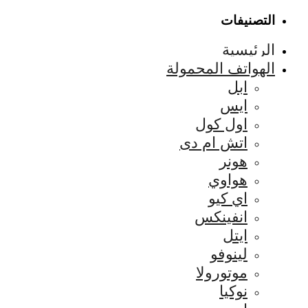
التصنيفات
الرئيسية
الهواتف المحمولة
ابل
ايس
اول كول
اتش ام دى
هونر
هواوي
اي كيو
انفينكس
ايتل
لينوفو
موتورولا
نوكيا