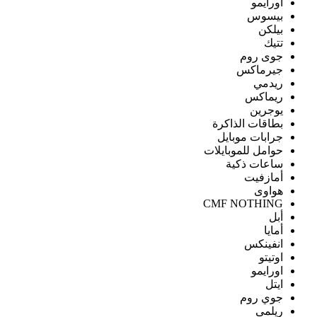
اورايمو
بيسوس
بيلكن
تتيك
جوى روم
جيرماكس
ريدمي
ريماكس
يوجرين
بطاقات الذاكرة
جرابات موبايل
حوامل للموبايلات
ساعات ذكية
أمازفيت
هواوى
CMF NOTHING
أبل
أمايا
انفينكس
اوتيتو
اورايمو
ايتل
جوي روم
ريلمى