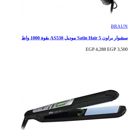
BRAUN
سشوار براون Satin Hair 5 موديل AS530 بقوة 1000 واط
4,288 EGP
3,500 EGP