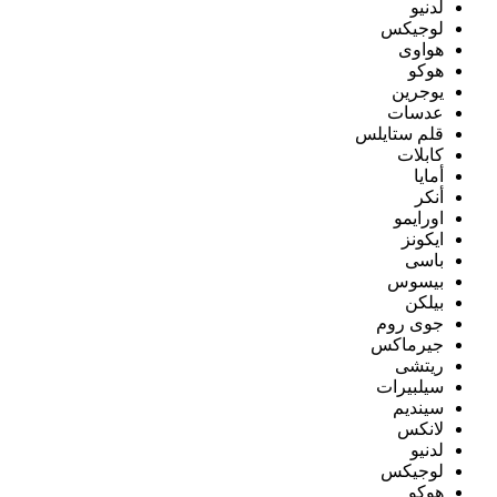
لدنيو
لوجيكس
هواوى
هوكو
يوجرين
عدسات
قلم ستايلس
كابلات
أمايا
أنكر
اورايمو
ايكونز
باسى
بيسوس
بيلكن
جوى روم
جيرماكس
ريتشى
سيلبيرات
سينديم
لانكس
لدنيو
لوجيكس
هوكو