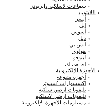
سماعات لاسلكيه وايربودز
اللابتوب
أيسر
ابل
أسوس
ديل
اتش بي
هواوي
لينوفو
ام اس اي
الأجهزة الإلكترونية
أجهزة متنوعة
اكسسوارات كمبيوتر
تليفونات ارضي سلكيه
تليفونات ارضي لاسلكيه
مستلزمات الأجهزة الإلكترونية