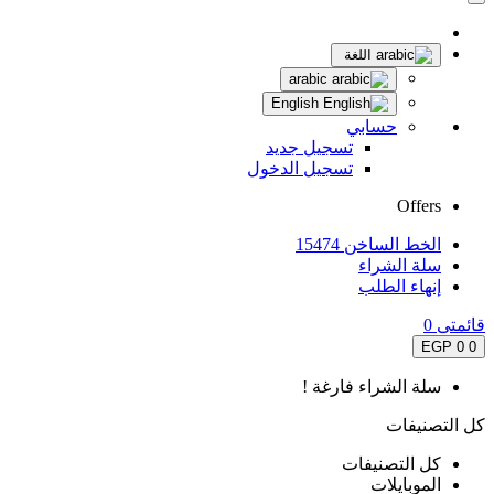
اللغة
arabic
English
حسابي
تسجيل جديد
تسجيل الدخول
Offers
الخط الساخن 15474
سلة الشراء
إنهاء الطلب
قائمتى
0
0 EGP
0
سلة الشراء فارغة !
كل التصنيفات
كل التصنيفات
الموبايلات