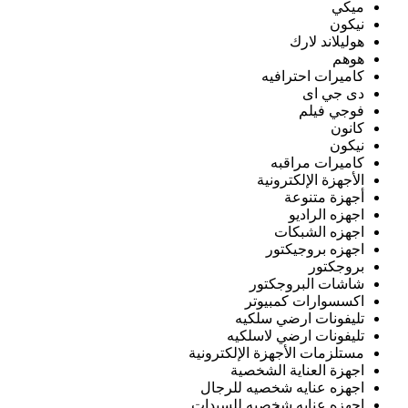
ميكي
نيكون
هوليلاند لارك
هوهم
كاميرات احترافيه
دى جي اى
فوجي فيلم
كانون
نيكون
كاميرات مراقبه
الأجهزة الإلكترونية
أجهزة متنوعة
اجهزه الراديو
اجهزه الشبكات
اجهزه بروجيكتور
بروجكتور
شاشات البروجكتور
اكسسوارات كمبيوتر
تليفونات ارضي سلكيه
تليفونات ارضي لاسلكيه
مستلزمات الأجهزة الإلكترونية
اجهزة العناية الشخصية
اجهزه عنايه شخصيه للرجال
اجهزه عنايه شخصيه للسيدات