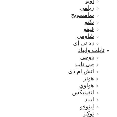
اوبو
ريلمي
سامسونج
تكنو
فيفو
شاومي
زد تي إي
تابلت وايباد
دوجى
جي تاب
اتش ام دى
هونر
هواوي
انفينيكس
ايباد
لينوفو
نوكيا