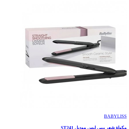
BABYLISS
مكواة شعر بيبي ليس موديل ST241