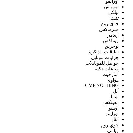
اورايمو
بيسوس
بيلكن
تتيك
جوى روم
جيرماكس
ريدمي
ريماكس
يوجرين
بطاقات الذاكرة
جرابات موبايل
حوامل للموبايلات
ساعات ذكية
أمازفيت
هواوى
CMF NOTHING
أبل
أمايا
انفينكس
اوتيتو
اورايمو
ايتل
جوي روم
ريلمى