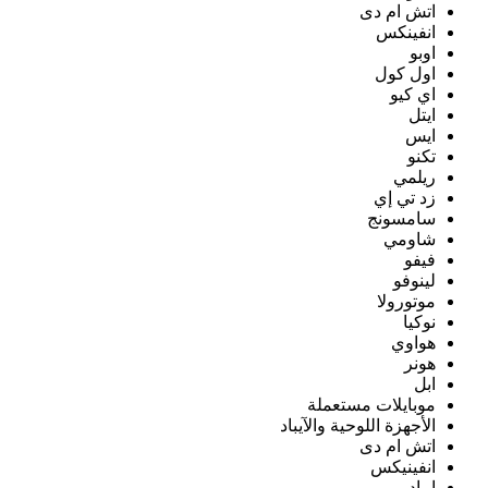
اتش ام دى
انفينكس
اوبو
اول كول
اي كيو
ايتل
ايس
تكنو
ريلمي
زد تي إي
سامسونج
شاومي
فيفو
لينوفو
موتورولا
نوكيا
هواوي
هونر
ابل
موبايلات مستعملة
الأجهزة اللوحية والآيباد
اتش ام دى
انفينيكس
ايباد