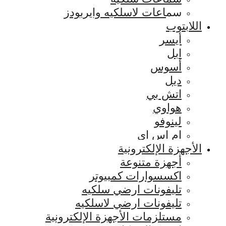
سماعات لاسلكيه وايربودز
اللابتوب
أيسر
ابل
أسوس
ديل
اتش بي
هواوي
لينوفو
ام اس اي
الأجهزة الإلكترونية
أجهزة متنوعة
اكسسوارات كمبيوتر
تليفونات ارضي سلكيه
تليفونات ارضي لاسلكيه
مستلزمات الأجهزة الإلكترونية