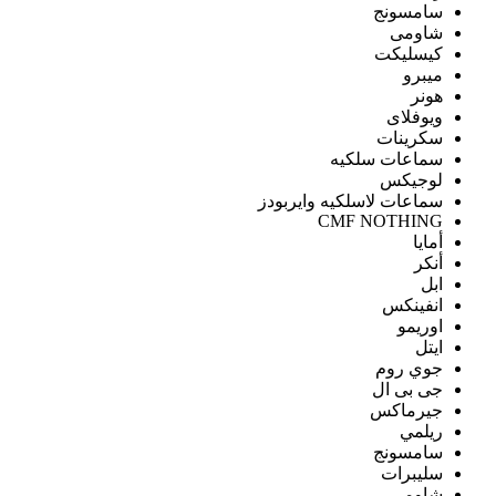
سامسونج
شاومى
كيسليكت
ميبرو
هونر
ويوفلاى
سكرينات
سماعات سلكيه
لوجيكس
سماعات لاسلكيه وايربودز
CMF NOTHING
أمايا
أنكر
ابل
انفينكس
اوريمو
ايتل
جوي روم
جى بى ال
جيرماكس
ريلمي
سامسونج
سليبرات
شاومى