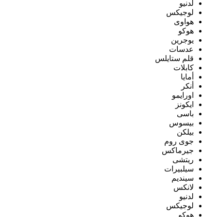
لدنيو
لوجيكس
هواوى
هوكو
يوجرين
عدسات
قلم ستايلس
كابلات
أمايا
أنكر
اورايمو
ايكونز
باسى
بيسوس
بيلكن
جوى روم
جيرماكس
ريتشى
سيلبيرات
سينديم
لانكس
لدنيو
لوجيكس
هوكو