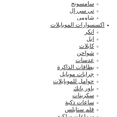
سامسونج
تي سي إل
شاومي
اكسسوارات الموبايلات
انكر
ابل
كابلات
شواحن
عدسات
بطاقات الذاكرة
جرابات موبايل
حوامل للموبايلات
باور بانك
سكرينات
ساعات ذكية
قلم ستايلس
سماعات سلكيه