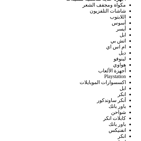
مكواة ومجفف الشعر
شاشات التلفزيون
اللابتوب
أسوس
أيسر
ابل
اتش بي
ام اس اي
ديل
لينوفو
هواوي
أجهزة الألعاب
Playstation
اكسسوارات الموبايلات
ابل
انكر
أنكر ساوندكور
باور بانك
شواحن
كابلات انكر
باور بانك
انفنيكس
انكر