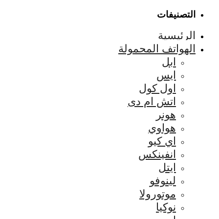
التصنيفات
الرئيسية
الهواتف المحمولة
ابل
ايس
اول كول
اتش ام دى
هونر
هواوي
اي كيو
انفينكس
ايتل
لينوفو
موتورولا
نوكيا