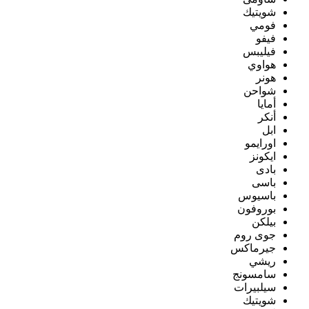
شويتيك
فومي
فيفو
فيليبس
هواوي
هونر
شواحن
أمايا
أنكر
ابل
اورايمو
ايكونز
بادى
باسى
باسيوس
بوروفون
بيلكن
جوى روم
جيرماكس
ريشي
سامسونج
سيلبيرات
شويتيك