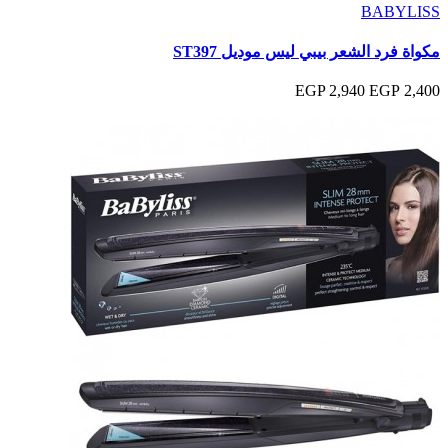
BABYLISS
مكواة فرد الشعر بيبي ليس موديل ST397
2,940 EGP
2,400 EGP