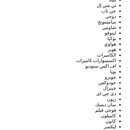
تي سي إل
جي تاب
دوجى
سامسونج
شاومي
لينوفو
نوكيا
هواوي
هونر
الكاميرات
اكسسوارات كاميرات
اف اكس ستوديو
بويا
جوبرو
جودوكس
جينرال
دى جي اى
زيون
سان ديسك
فوجى فيلم
كاميلون
كانون
ليكسر