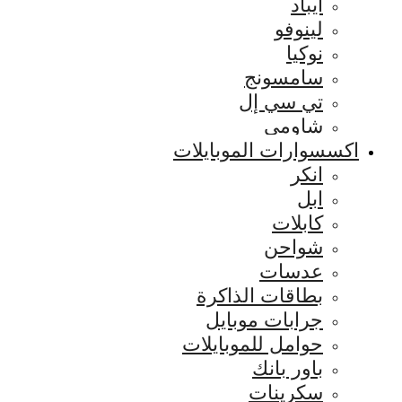
ايباد
لينوفو
نوكيا
سامسونج
تي سي إل
شاومي
اكسسوارات الموبايلات
انكر
ابل
كابلات
شواحن
عدسات
بطاقات الذاكرة
جرابات موبايل
حوامل للموبايلات
باور بانك
سكرينات