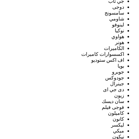
جي تاب
دوجى
سامسونج
شاومي
لينوفو
نوكيا
هواوي
هونر
الكاميرات
اكسسوارات كاميرات
اف اكس ستوديو
بويا
جوبرو
جودوكس
جينرال
دى جي اى
زيون
سان ديسك
فوجى فيلم
كاميلون
كانون
ليكسر
ميكي
نيكون