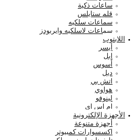
ساعات ذكية
قلم ستايلس
سماعات سلكيه
سماعات لاسلكيه وايربودز
اللابتوب
أيسر
ابل
أسوس
ديل
اتش بي
هواوي
لينوفو
ام اس اي
الأجهزة الإلكترونية
أجهزة متنوعة
اكسسوارات كمبيوتر