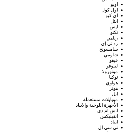
اوبو
اول كول
اي كيو
ايتل
ايس
تكنو
ريلمي
زد تي إي
سامسونج
شاومي
فيفو
لينوفو
موتورولا
نوكيا
هواوي
هونر
ابل
موبايلات مستعملة
الأجهزة اللوحية والآيباد
اتش ام دى
انفينيكس
ايباد
تي سي إل