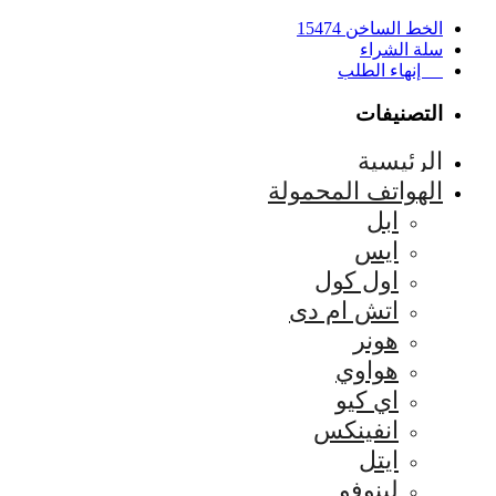
الخط الساخن 15474
سلة الشراء
إنهاء الطلب
التصنيفات
الرئيسية
الهواتف المحمولة
ابل
ايس
اول كول
اتش ام دى
هونر
هواوي
اي كيو
انفينكس
ايتل
لينوفو