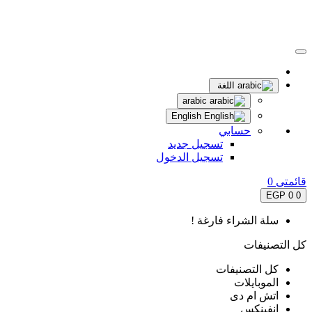
اللغة
arabic
English
حسابي
تسجيل جديد
تسجيل الدخول
قائمتى
0
0 EGP
0
سلة الشراء فارغة !
كل التصنيفات
كل التصنيفات
الموبايلات
اتش ام دى
انفينكس