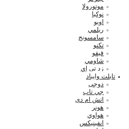
موتورولا
نوكيا
اوبو
ريلمي
سامسونج
تكنو
فيفو
شاومي
زد تي إي
تابلت وايباد
دوجى
جي تاب
اتش ام دى
هونر
هواوي
انفينيكس