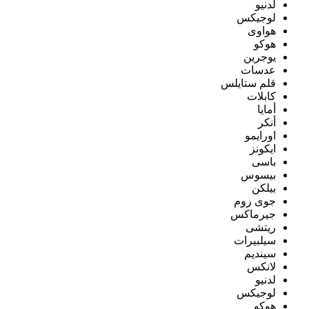
لدنيو
لوجيكس
هواوى
هوكو
يوجرين
عدسات
قلم ستايلس
كابلات
أمايا
أنكر
اورايمو
ايكونز
باسى
بيسوس
بيلكن
جوى روم
جيرماكس
ريتشى
سيلبيرات
سينديم
لانكس
لدنيو
لوجيكس
هوكو