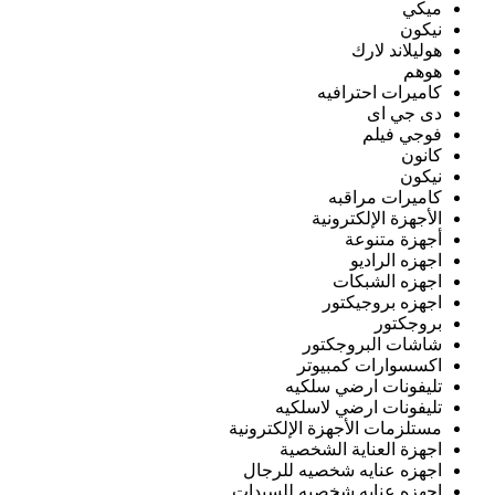
ميكي
نيكون
هوليلاند لارك
هوهم
كاميرات احترافيه
دى جي اى
فوجي فيلم
كانون
نيكون
كاميرات مراقبه
الأجهزة الإلكترونية
أجهزة متنوعة
اجهزه الراديو
اجهزه الشبكات
اجهزه بروجيكتور
بروجكتور
شاشات البروجكتور
اكسسوارات كمبيوتر
تليفونات ارضي سلكيه
تليفونات ارضي لاسلكيه
مستلزمات الأجهزة الإلكترونية
اجهزة العناية الشخصية
اجهزه عنايه شخصيه للرجال
اجهزه عنايه شخصيه للسيدات