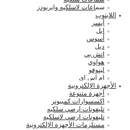
سماعات لاسلكيه وايربودز
اللابتوب
أيسر
ابل
أسوس
ديل
اتش بي
هواوي
لينوفو
ام اس اي
الأجهزة الإلكترونية
أجهزة متنوعة
اكسسوارات كمبيوتر
تليفونات ارضي سلكيه
تليفونات ارضي لاسلكيه
مستلزمات الأجهزة الإلكترونية