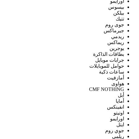
اورايمو
بيسوس
بيلكن
تتيك
جوى روم
جيرماكس
ريدمي
ريماكس
يوجرين
بطاقات الذاكرة
جرابات موبايل
حوامل للموبايلات
ساعات ذكية
أمازفيت
هواوى
CMF NOTHING
أبل
أمايا
انفينكس
اوتيتو
اورايمو
ايتل
جوي روم
ريلمى