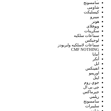
سامسونج
شاومى
كيسليكت
ميبرو
هونر
ويوفلاى
سكرينات
سماعات سلكيه
لوجيكس
سماعات لاسلكيه وايربودز
CMF NOTHING
أمايا
أنكر
ابل
انفينكس
اوريمو
ايتل
جوي روم
جى بى ال
جيرماكس
ريلمي
سامسونج
سليبرات
شاومى