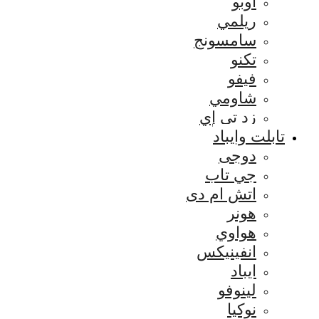
اوبو
ريلمي
سامسونج
تكنو
فيفو
شاومي
زد تي إي
تابلت وايباد
دوجى
جي تاب
اتش ام دى
هونر
هواوي
انفينيكس
ايباد
لينوفو
نوكيا