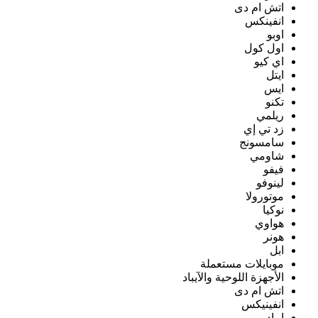
اتش ام دى
انفينكس
اوبو
اول كول
اي كيو
ايتل
ايس
تكنو
ريلمي
زد تي إي
سامسونج
شاومي
فيفو
لينوفو
موتورولا
نوكيا
هواوي
هونر
ابل
موبايلات مستعملة
الأجهزة اللوحية والآيباد
اتش ام دى
انفينيكس
ايباد