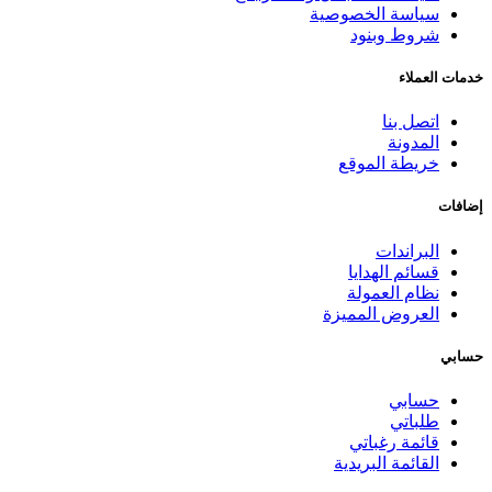
سياسة الخصوصية
شروط وبنود
خدمات العملاء
اتصل بنا
المدونة
خريطة الموقع
إضافات
البراندات
قسائم الهدايا
نظام العمولة
العروض المميزة
حسابي
حسابي
طلباتي
قائمة رغباتي
القائمة البريدية