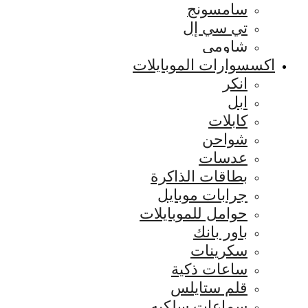
سامسونج
تي سي إل
شاومي
اكسسوارات الموبايلات
انكر
ابل
كابلات
شواحن
عدسات
بطاقات الذاكرة
جرابات موبايل
حوامل للموبايلات
باور بانك
سكرينات
ساعات ذكية
قلم ستايلس
سماعات سلكيه