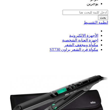
يوجرين
بحث
انظمة التقسيط
الأجهزة الإلكترونية
اجهزة العناية الشخصية
مكواة ومجفف الشعر
مكواة فرد الشعر براون ST730