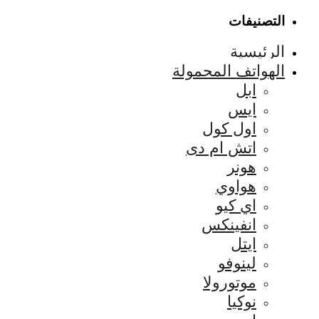
التصنيفات
الرئيسية
الهواتف المحمولة
ابل
ايس
اول كول
اتش ام دى
هونر
هواوي
اي كيو
انفينكس
ايتل
لينوفو
موتورولا
نوكيا