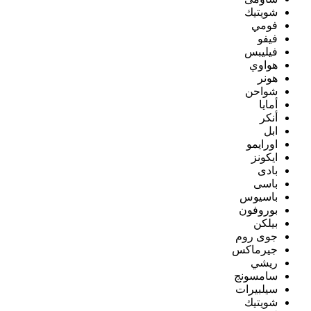
شويتيك
فومي
فيفو
فيليبس
هواوي
هونر
شواحن
أمايا
أنكر
ابل
اورايمو
ايكونز
بادى
باسى
باسيوس
بوروفون
بيلكن
جوى روم
جيرماكس
ريشي
سامسونج
سيلبيرات
شويتيك