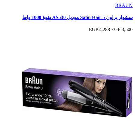
BRAUN
سشوار براون Satin Hair 5 موديل AS530 بقوة 1000 واط
4,288 EGP
3,500 EGP