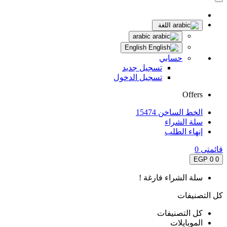
اللغة
arabic
English
حسابي
تسجيل جديد
تسجيل الدخول
Offers
الخط الساخن 15474
سلة الشراء
إنهاء الطلب
قائمتى
0
0 EGP
0
سلة الشراء فارغة !
كل التصنيفات
كل التصنيفات
الموبايلات