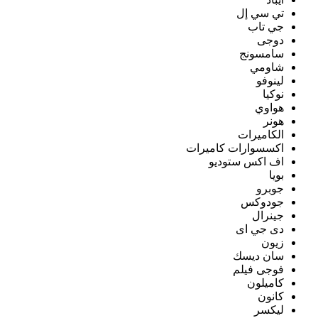
تي سي إل
جي تاب
دوجى
سامسونج
شاومي
لينوفو
نوكيا
هواوي
هونر
الكاميرات
اكسسوارات كاميرات
اف اكس ستوديو
بويا
جوبرو
جودوكس
جينرال
دى جي اى
زيون
سان ديسك
فوجى فيلم
كاميلون
كانون
ليكسر