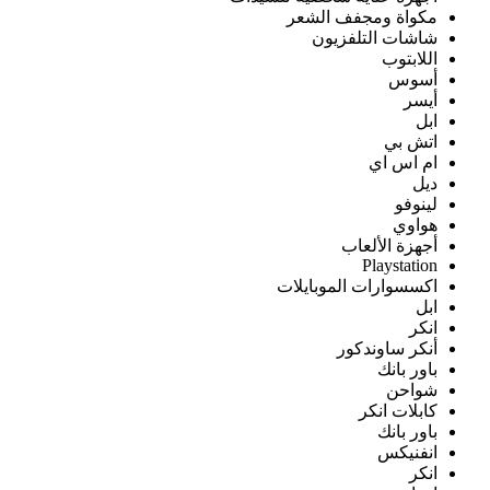
مكواة ومجفف الشعر
شاشات التلفزيون
اللابتوب
أسوس
أيسر
ابل
اتش بي
ام اس اي
ديل
لينوفو
هواوي
أجهزة الألعاب
Playstation
اكسسوارات الموبايلات
ابل
انكر
أنكر ساوندكور
باور بانك
شواحن
كابلات انكر
باور بانك
انفنيكس
انكر