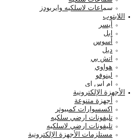
سماعات لاسلكيه وايربودز
اللابتوب
أيسر
ابل
أسوس
ديل
اتش بي
هواوي
لينوفو
ام اس اي
الأجهزة الإلكترونية
أجهزة متنوعة
اكسسوارات كمبيوتر
تليفونات ارضي سلكيه
تليفونات ارضي لاسلكيه
مستلزمات الأجهزة الإلكترونية