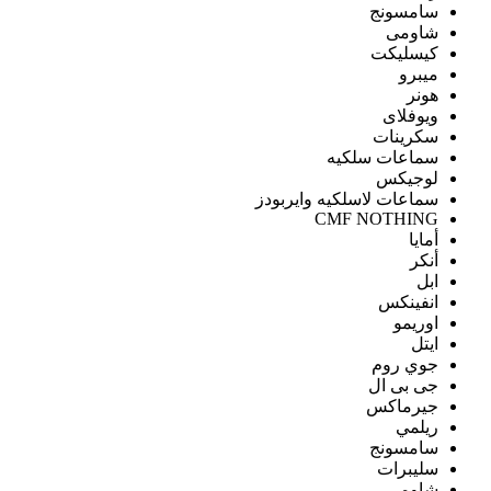
سامسونج
شاومى
كيسليكت
ميبرو
هونر
ويوفلاى
سكرينات
سماعات سلكيه
لوجيكس
سماعات لاسلكيه وايربودز
CMF NOTHING
أمايا
أنكر
ابل
انفينكس
اوريمو
ايتل
جوي روم
جى بى ال
جيرماكس
ريلمي
سامسونج
سليبرات
شاومى