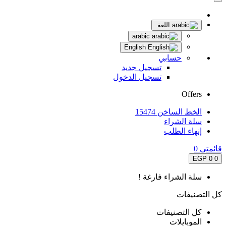
اللغة
arabic
English
حسابي
تسجيل جديد
تسجيل الدخول
Offers
الخط الساخن 15474
سلة الشراء
إنهاء الطلب
قائمتى
0
0 EGP
0
سلة الشراء فارغة !
كل التصنيفات
كل التصنيفات
الموبايلات