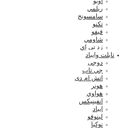
اوبو
ريلمي
سامسونج
تكنو
فيفو
شاومي
زد تي إي
تابلت وايباد
دوجى
جي تاب
اتش ام دى
هونر
هواوي
انفينيكس
ايباد
لينوفو
نوكيا