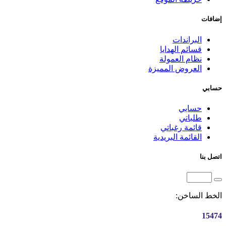
إضافات
البراندات
قسائم الهدايا
نظام العمولة
العروض المميزة
حسابي
حسابي
طلباتي
قائمة رغباتي
القائمة البريدية
اتصل بنا
الخط الساخن:
15474