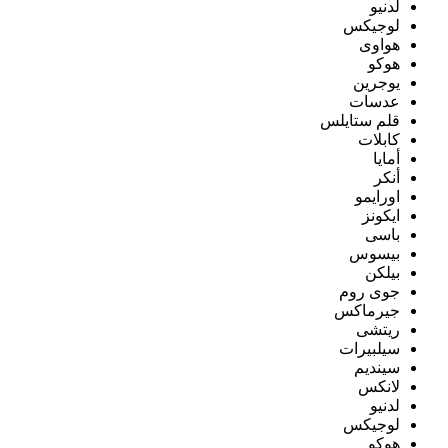
لدنيو
لوجيكس
هواوى
هوكو
يوجرين
عدسات
قلم ستايلس
كابلات
أمايا
أنكر
اورايمو
ايكونز
باسى
بيسوس
بيلكن
جوى روم
جيرماكس
ريتشى
سيلبيرات
سينديم
لانكس
لدنيو
لوجيكس
هوكو