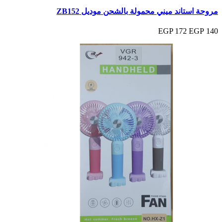
مروحة استاند ميني محمولة بالشحن موديل ZB152
172 EGP
140 EGP