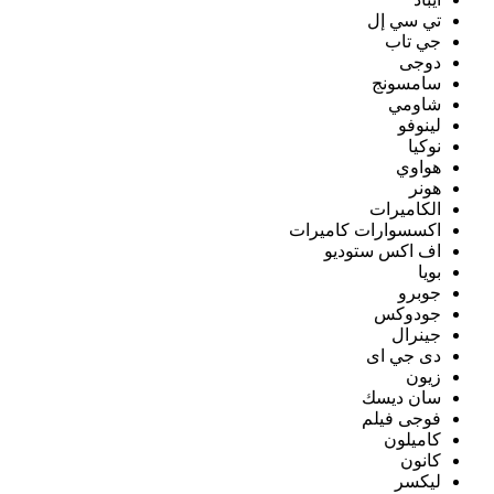
تي سي إل
جي تاب
دوجى
سامسونج
شاومي
لينوفو
نوكيا
هواوي
هونر
الكاميرات
اكسسوارات كاميرات
اف اكس ستوديو
بويا
جوبرو
جودوكس
جينرال
دى جي اى
زيون
سان ديسك
فوجى فيلم
كاميلون
كانون
ليكسر