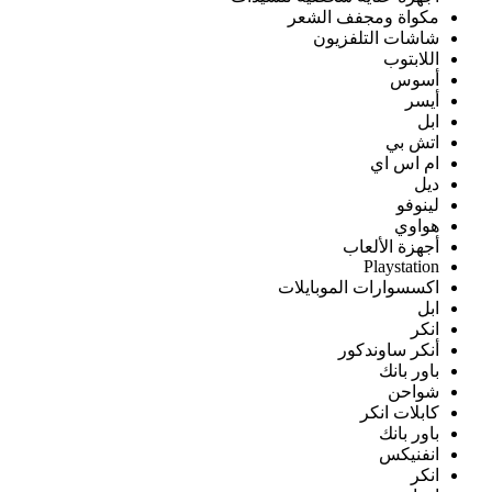
مكواة ومجفف الشعر
شاشات التلفزيون
اللابتوب
أسوس
أيسر
ابل
اتش بي
ام اس اي
ديل
لينوفو
هواوي
أجهزة الألعاب
Playstation
اكسسوارات الموبايلات
ابل
انكر
أنكر ساوندكور
باور بانك
شواحن
كابلات انكر
باور بانك
انفنيكس
انكر