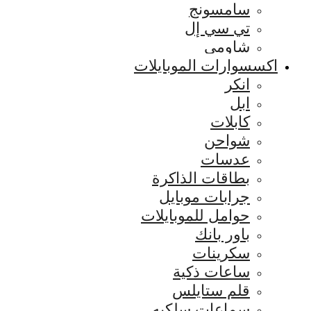
سامسونج
تي سي إل
شاومي
اكسسوارات الموبايلات
انكر
ابل
كابلات
شواحن
عدسات
بطاقات الذاكرة
جرابات موبايل
حوامل للموبايلات
باور بانك
سكرينات
ساعات ذكية
قلم ستايلس
سماعات سلكيه