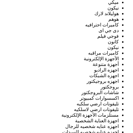
ميكي
نيكون
هوليلاند لارك
هوهم
كاميرات احترافيه
دى جي اى
فوجي فيلم
كانون
نيكون
كاميرات مراقبه
الأجهزة الإلكترونية
أجهزة متنوعة
اجهزه الراديو
اجهزه الشبكات
اجهزه بروجيكتور
بروجكتور
شاشات البروجكتور
اكسسوارات كمبيوتر
تليفونات ارضي سلكيه
تليفونات ارضي لاسلكيه
مستلزمات الأجهزة الإلكترونية
اجهزة العناية الشخصية
اجهزه عنايه شخصيه للرجال
اجهزه عنايه شخصيه للسيدات