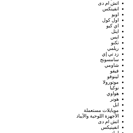
اتش ام دى
انفينكس
اوبو
اول كول
اي كيو
ايتل
ايس
تكنو
ريلمي
زد تي إي
سامسونج
شاومي
فيفو
لينوفو
موتورولا
نوكيا
هواوي
هونر
ابل
موبايلات مستعملة
الأجهزة اللوحية والآيباد
اتش ام دى
انفينيكس
ايباد