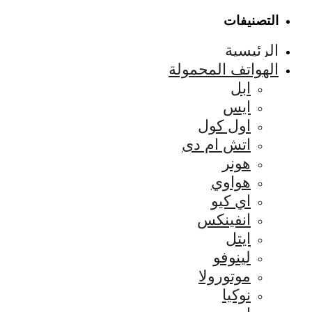
التصنيفات
الرئيسية
الهواتف المحمولة
ابل
ايس
اول كول
اتش ام دى
هونر
هواوي
اي كيو
انفينكس
ايتل
لينوفو
موتورولا
نوكيا