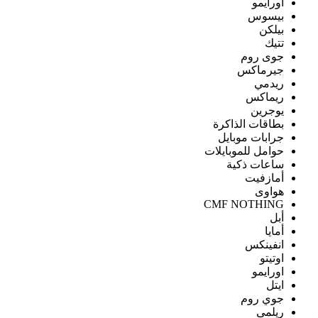
اورايمو
بيسوس
بيلكن
تتيك
جوى روم
جيرماكس
ريدمي
ريماكس
يوجرين
بطاقات الذاكرة
جرابات موبايل
حوامل للموبايلات
ساعات ذكية
أمازفيت
هواوى
CMF NOTHING
أبل
أمايا
انفينكس
اوتيتو
اورايمو
ايتل
جوي روم
ريلمى