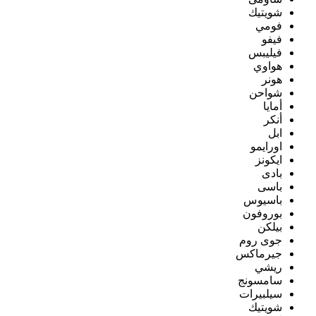
شويتيك
فومي
فيفو
فيليبس
هواوي
هونر
شواحن
أمايا
أنكر
ابل
اورايمو
ايكونز
بادى
باسى
باسيوس
بوروفون
بيلكن
جوى روم
جيرماكس
ريشي
سامسونج
سيلبيرات
شويتيك