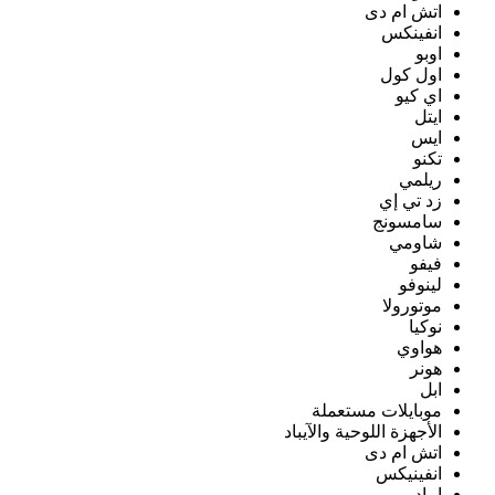
اتش ام دى
انفينكس
اوبو
اول كول
اي كيو
ايتل
ايس
تكنو
ريلمي
زد تي إي
سامسونج
شاومي
فيفو
لينوفو
موتورولا
نوكيا
هواوي
هونر
ابل
موبايلات مستعملة
الأجهزة اللوحية والآيباد
اتش ام دى
انفينيكس
ايباد