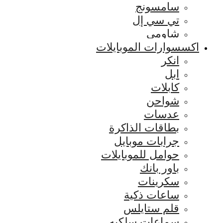
سامسونج
تي سي إل
شاومي
اكسسوارات الموبايلات
انكر
ابل
كابلات
شواحن
عدسات
بطاقات الذاكرة
جرابات موبايل
حوامل للموبايلات
باور بانك
سكرينات
ساعات ذكية
قلم ستايلس
سماعات سلكيه