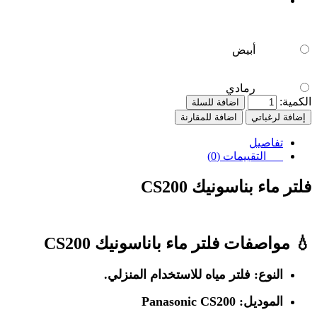
أبيض
رمادي
الكمية:
اضافة للسلة
إضافة لرغباتي
اضافة للمقارنة
تفاصيل
التقييمات (0)
فلتر ماء بناسونيك CS200
💧
مواصفات فلتر ماء باناسونيك CS200
النوع:
فلتر مياه للاستخدام المنزلي.
الموديل:
Panasonic CS200