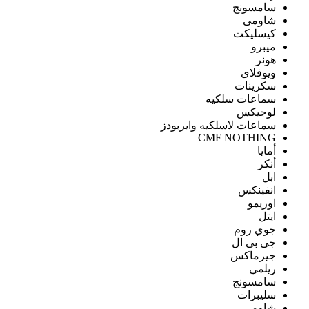
سامسونج
شاومى
كيسليكت
ميبرو
هونر
ويوفلاى
سكرينات
سماعات سلكيه
لوجيكس
سماعات لاسلكيه وايربودز
CMF NOTHING
أمايا
أنكر
ابل
انفينكس
اوريمو
ايتل
جوي روم
جى بى ال
جيرماكس
ريلمي
سامسونج
سليبرات
شاومى