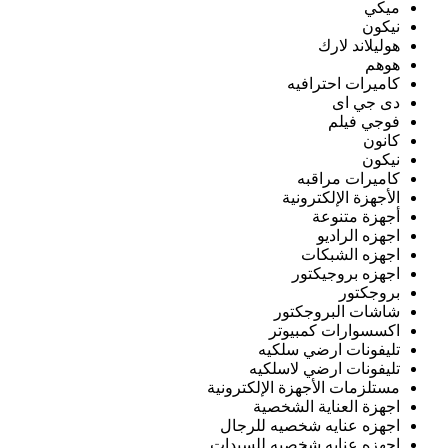
ميكي
نيكون
هوليلاند لارك
هوهم
كاميرات احترافيه
دى جي اى
فوجي فيلم
كانون
نيكون
كاميرات مراقبه
الأجهزة الإلكترونية
أجهزة متنوعة
اجهزه الراديو
اجهزه الشبكات
اجهزه بروجيكتور
بروجكتور
شاشات البروجكتور
اكسسوارات كمبيوتر
تليفونات ارضي سلكيه
تليفونات ارضي لاسلكيه
مستلزمات الأجهزة الإلكترونية
اجهزة العناية الشخصية
اجهزه عنايه شخصيه للرجال
اجهزه عنايه شخصيه للسيدات