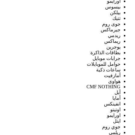
اورايمو
بيسوس
بيلكن
تتيك
جوى روم
جيرماكس
ريدمي
ريماكس
يوجرين
بطاقات الذاكرة
جرابات موبايل
حوامل للموبايلات
ساعات ذكية
أمازفيت
هواوى
CMF NOTHING
أبل
أمايا
انفينكس
اوتيتو
اورايمو
ايتل
جوي روم
ريلمى