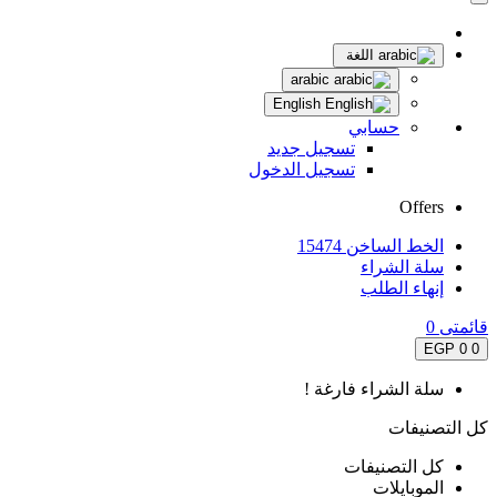
اللغة
arabic
English
حسابي
تسجيل جديد
تسجيل الدخول
Offers
الخط الساخن 15474
سلة الشراء
إنهاء الطلب
قائمتى
0
0 EGP
0
سلة الشراء فارغة !
كل التصنيفات
كل التصنيفات
الموبايلات