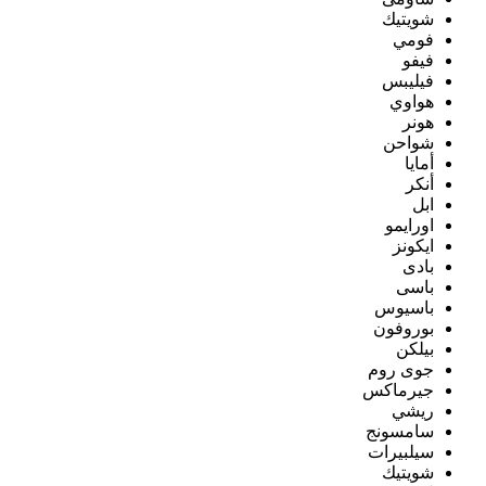
شويتيك
فومي
فيفو
فيليبس
هواوي
هونر
شواحن
أمايا
أنكر
ابل
اورايمو
ايكونز
بادى
باسى
باسيوس
بوروفون
بيلكن
جوى روم
جيرماكس
ريشي
سامسونج
سيلبيرات
شويتيك