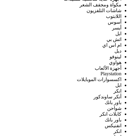
مكواة ومجفف الشعر
شاشات التلفزيون
اللابتوب
أسوس
أيسر
ابل
اتش بي
ام اس اي
ديل
لينوفو
هواوي
أجهزة الألعاب
Playstation
اكسسوارات الموبايلات
ابل
انكر
أنكر ساوندكور
باور بانك
شواحن
كابلات انكر
باور بانك
انفنيكس
انكر