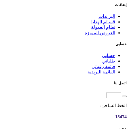
إضافات
البراندات
قسائم الهدايا
نظام العمولة
العروض المميزة
حسابي
حسابي
طلباتي
قائمة رغباتي
القائمة البريدية
اتصل بنا
الخط الساخن:
15474
مصر