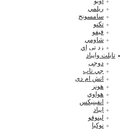
اوبو
ريلمي
سامسونج
تكنو
فيفو
شاومي
زد تي إي
تابلت وايباد
دوجى
جي تاب
اتش ام دى
هونر
هواوي
انفينيكس
ايباد
لينوفو
نوكيا