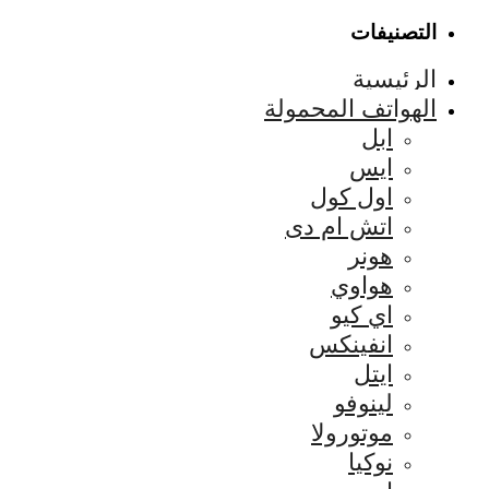
التصنيفات
الرئيسية
الهواتف المحمولة
ابل
ايس
اول كول
اتش ام دى
هونر
هواوي
اي كيو
انفينكس
ايتل
لينوفو
موتورولا
نوكيا