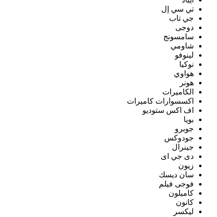
تي سي إل
جي تاب
دوجى
سامسونج
شاومي
لينوفو
نوكيا
هواوي
هونر
الكاميرات
اكسسوارات كاميرات
اف اكس ستوديو
بويا
جوبرو
جودوكس
جينرال
دى جي اى
زيون
سان ديسك
فوجى فيلم
كاميلون
كانون
ليكسر