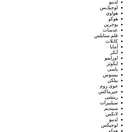
لدنيو
لوجيكس
هواوى
هوكو
يوجرين
عدسات
قلم ستايلس
كابلات
أمايا
أنكر
اورايمو
ايكونز
باسى
بيسوس
بيلكن
جوى روم
جيرماكس
ريتشى
سيلبيرات
سينديم
لانكس
لدنيو
لوجيكس
هوكو