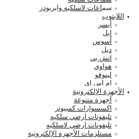
سماعات لاسلكيه وايربودز
اللابتوب
أيسر
ابل
أسوس
ديل
اتش بي
هواوي
لينوفو
ام اس اي
الأجهزة الإلكترونية
أجهزة متنوعة
اكسسوارات كمبيوتر
تليفونات ارضي سلكيه
تليفونات ارضي لاسلكيه
مستلزمات الأجهزة الإلكترونية