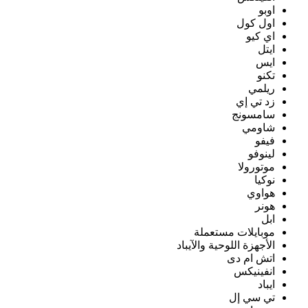
اوبو
اول كول
اي كيو
ايتل
ايس
تكنو
ريلمي
زد تي إي
سامسونج
شاومي
فيفو
لينوفو
موتورولا
نوكيا
هواوي
هونر
ابل
موبايلات مستعملة
الأجهزة اللوحية والآيباد
اتش ام دى
انفينيكس
ايباد
تي سي إل