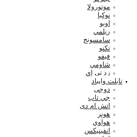
موتورولا
نوكيا
اوبو
ريلمي
سامسونج
تكنو
فيفو
شاومي
زد تي إي
تابلت وايباد
دوجى
جي تاب
اتش ام دى
هونر
هواوي
انفينيكس