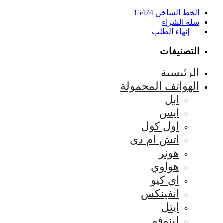
الخط الساخن 15474
سلة الشراء
إنهاء الطلب
التصنيفات
الرئيسية
الهواتف المحمولة
ابل
ايس
اول كول
اتش ام دى
هونر
هواوي
اي كيو
انفينكس
ايتل
لينوفو