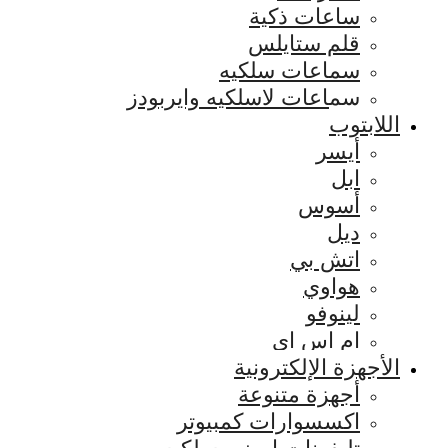
ساعات ذكية
قلم ستايلس
سماعات سلكيه
سماعات لاسلكيه وايربودز
اللابتوب
أيسر
ابل
أسوس
ديل
اتش بي
هواوي
لينوفو
ام اس اي
الأجهزة الإلكترونية
أجهزة متنوعة
اكسسوارات كمبيوتر