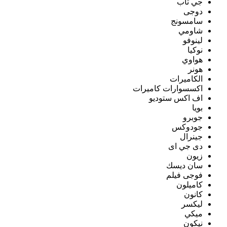
جي تاب
دوجى
سامسونج
شاومي
لينوفو
نوكيا
هواوي
هونر
الكاميرات
اكسسوارات كاميرات
اف اكس ستوديو
بويا
جوبرو
جودوكس
جينرال
دى جي اى
زيون
سان ديسك
فوجى فيلم
كاميلون
كانون
ليكسر
ميكي
نيكون