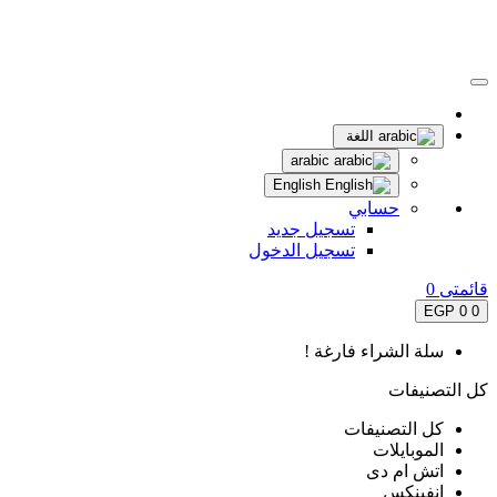
اللغة
arabic
English
حسابي
تسجيل جديد
تسجيل الدخول
قائمتى
0
0 EGP
0
سلة الشراء فارغة !
كل التصنيفات
كل التصنيفات
الموبايلات
اتش ام دى
انفينكس