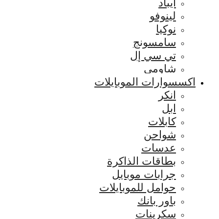
ايباد
لينوفو
نوكيا
سامسونج
تي سي إل
شاومي
اكسسوارات الموبايلات
انكر
ابل
كابلات
شواحن
عدسات
بطاقات الذاكرة
جرابات موبايل
حوامل للموبايلات
باور بانك
سكرينات