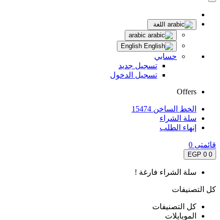
اللغة
arabic
English
حسابي
تسجيل جديد
تسجيل الدخول
Offers
الخط الساخن 15474
سلة الشراء
إنهاء الطلب
قائمتى
0
0 EGP
0
سلة الشراء فارغة !
كل التصنيفات
كل التصنيفات
الموبايلات