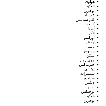
هواوى
هوكو
يوجرين
عدسات
قلم ستايلس
كابلات
أمايا
أنكر
اورايمو
ايكونز
باسى
بيسوس
بيلكن
جوى روم
جيرماكس
ريتشى
سيلبيرات
سينديم
لانكس
لدنيو
لوجيكس
هوكو
يوجرين