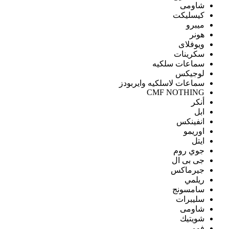
شاومى
كيسليكت
ميبرو
هونر
ويوفلاى
سكرينات
سماعات سلكيه
لوجيكس
سماعات لاسلكيه وايربودز
CMF NOTHING
أنكر
ابل
انفينكس
اوريمو
ايتل
جوي روم
جى بى ال
جيرماكس
ريلمي
سامسونج
سليبرات
شاومى
شويتيك
فومي