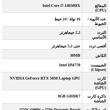
Intel Core i7-14650HX
المعالج
(CPU)
عدد الأنوية /
16
نواة / 24 خيط
الخيوط
التردد
2.2
جيجاهرتز
الأساسي
أقصى تردد
حتى 5.2 جيجاهرتز
30MB
الكاش
Intel HM770
الشيبست
(Chipset)
NVIDIA GeForce RTX 5050 Laptop GPU
كارت
الشاشة
(GPU)
8GB GDDR7
ذاكرة كارت
الشاشة
115W (100W + 15W Dynamic Boost)
قدرة الكارت