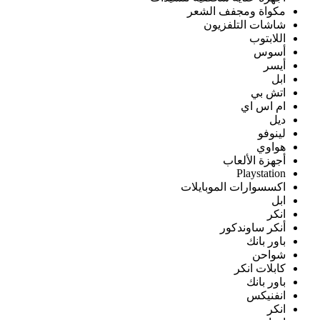
مكواة ومجفف الشعر
شاشات التلفزيون
اللابتوب
أسوس
أيسر
ابل
اتش بي
ام اس اي
ديل
لينوفو
هواوي
أجهزة الألعاب
Playstation
اكسسوارات الموبايلات
ابل
انكر
أنكر ساوندكور
باور بانك
شواحن
كابلات انكر
باور بانك
انفنيكس
انكر