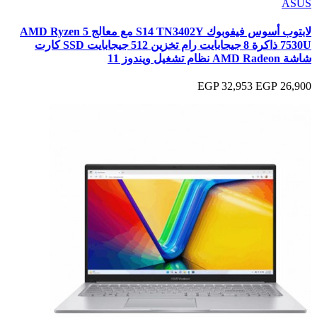
ASUS
لابتوب أسوس فيفوبوك S14 TN3402Y مع معالج AMD Ryzen 5
7530U ذاكرة 8 جيجابايت رام تخزين 512 جيجابايت SSD كارت
شاشة AMD Radeon نظام تشغيل ويندوز 11
32,953 EGP
26,900 EGP