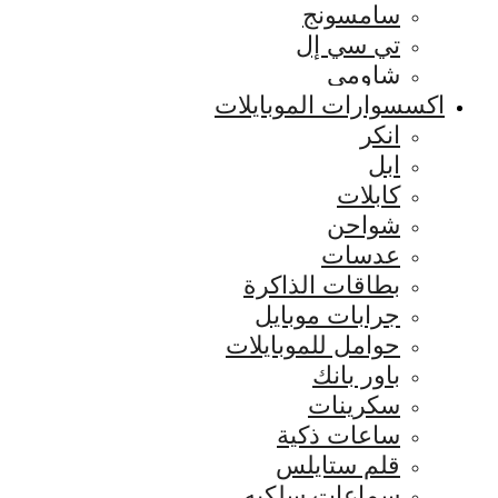
سامسونج
تي سي إل
شاومي
اكسسوارات الموبايلات
انكر
ابل
كابلات
شواحن
عدسات
بطاقات الذاكرة
جرابات موبايل
حوامل للموبايلات
باور بانك
سكرينات
ساعات ذكية
قلم ستايلس
سماعات سلكيه