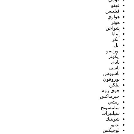
فيفو
فيليبس
هواوي
هونر
شواحن
أمايا
أنكر
ابل
اورايمو
ايكونز
بادى
باسى
باسيوس
بوروفون
بيلكن
جوى روم
جيرماكس
ريشي
سامسونج
سيلبيرات
شويتيك
لدنيو
لوجيكس