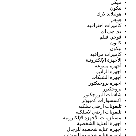
ميكي
نيكون
هوليلاند لارك
هوهم
كاميرات احترافيه
دى جي اى
فوجي فيلم
كانون
نيكون
كاميرات مراقبه
الأجهزة الإلكترونية
أجهزة متنوعة
اجهزه الراديو
اجهزه الشبكات
اجهزه بروجيكتور
بروجكتور
شاشات البروجكتور
اكسسوارات كمبيوتر
تليفونات ارضي سلكيه
تليفونات ارضي لاسلكيه
مستلزمات الأجهزة الإلكترونية
اجهزة العناية الشخصية
اجهزه عنايه شخصيه للرجال
اجهزه عنايه شخصيه للسيدات