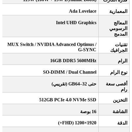
Ada Lovelace
المعمارية
Intel UHD Graphics
المعالج
الرسومي
المدمج
MUX Switch / NVIDIA Advanced Optimus /
تقنيات
G-SYNC
الجرافيك
16GB DDR5 5600MHz
الرام
SO-DIMM / Dual Channel
نوع الرام
أقصى سعة
حتى 32–64
GB (
تقريبي
)
رام
512GB PCIe 4.0 NVMe SSD
التخزين
الشاشة
16
بوصة
1920×1200 (FHD+)
الدقة