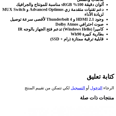
ألوان دقيقة 100
% sRGB
مناسبة للمونتاج والجرافيك
دعم تقنيات متقدمة زي
MUX Switch
Advanced Optimus
و
لزيادة الأداء
وجود
Thunderbolt 4
HDMI 2.1
و
لأقصى سرعة توصيل
صوت احترافي
Dolby Atmos
كاميرا
IR
(Windows Hello)
تدعم فتح الجهاز بالوجه
بطارية كبيرة 90
Wh
قابلية ترقية ممتازة
(
رام
+ SSD)
كتابة تعليق
الرجاء
الدخول
أو
التسجيل
لكي تتمكن من تقييم المنتج
منتجات ذات صلة