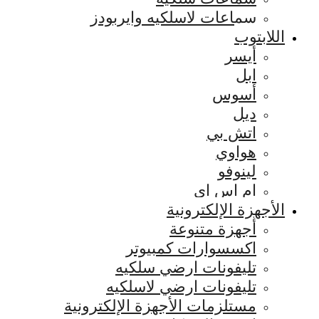
سماعات لاسلكيه وايربودز
اللابتوب
أيسر
ابل
أسوس
ديل
اتش بي
هواوي
لينوفو
ام اس اي
الأجهزة الإلكترونية
أجهزة متنوعة
اكسسوارات كمبيوتر
تليفونات ارضي سلكيه
تليفونات ارضي لاسلكيه
مستلزمات الأجهزة الإلكترونية