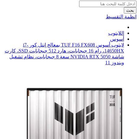
بحث
انظمة التقسيط
اللابتوب
أسوس
لابتوب أسوس TUF F16 FX608 بمعالج إنتل كور i7-
14650HX، رام 16 جيجابايت، هارد 512 جيجابايت SSD، كارت
شاشة NVIDIA RTX 5050 سعة 8 جيجابايت، نظام تشغيل
ويندوز 11