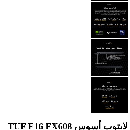
لابتوب أسوس TUF F16 FX608