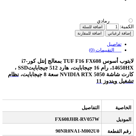
رمادي
الكمية:
اضافة للسلة
إضافة لرغباتي
اضافة للمقارنة
تفاصيل
التقييمات (0)
لابتوب أسوس
TUF F16 FX608
بمعالج إنتل كور
i7-
14650HX
، رام 16 جيجابايت، هارد 512 جيجابايت
SSD
،
كارت شاشة
NVIDIA RTX 5050
سعة 8 جيجابايت،
نظام
تشغيل ويندوز 11
الخاصية
التفاصيل
FX608JHR-RV057W
الموديل
90NR0NA1-M002U0
رقم القطعة