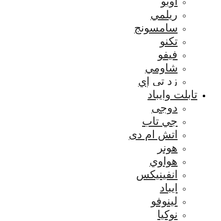
اوبو
ريلمي
سامسونج
تكنو
فيفو
شاومي
زد تي إي
تابلت وايباد
دوجى
جي تاب
اتش ام دى
هونر
هواوي
انفينيكس
ايباد
لينوفو
نوكيا