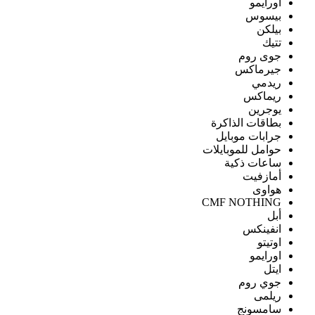
اورايمو
بيسوس
بيلكن
تتيك
جوى روم
جيرماكس
ريدمي
ريماكس
يوجرين
بطاقات الذاكرة
جرابات موبايل
حوامل للموبايلات
ساعات ذكية
أمازفيت
هواوى
CMF NOTHING
أبل
انفينكس
اوتيتو
اورايمو
ايتل
جوي روم
ريلمى
سامسونج