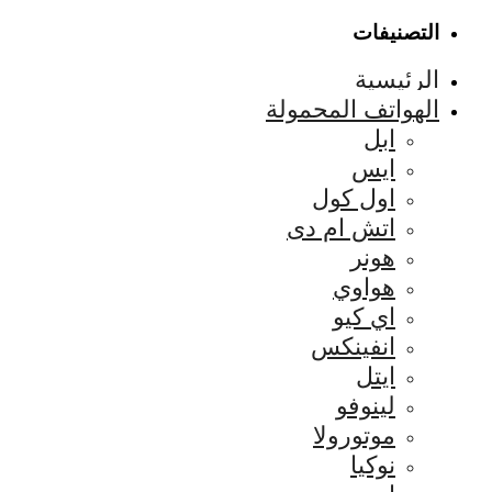
التصنيفات
الرئيسية
الهواتف المحمولة
ابل
ايس
اول كول
اتش ام دى
هونر
هواوي
اي كيو
انفينكس
ايتل
لينوفو
موتورولا
نوكيا