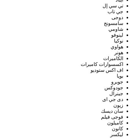
تي سي إل
جي تاب
دوجى
سامسونج
شاومي
لينوفو
نوكيا
هواوي
هونر
الكاميرات
اكسسوارات كاميرات
اف اكس ستوديو
بويا
جوبرو
جودوكس
جينرال
دى جي اى
زيون
سان ديسك
فوجى فيلم
كاميلون
كانون
ليكسر