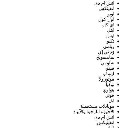
اتش ام دى
انفينكس
اوبو
اول كول
اي كيو
ايتل
ايس
تكنو
ريلمي
زد تي إي
سامسونج
شاومي
فيفو
لينوفو
موتورولا
نوكيا
هواوي
هونر
ابل
موبايلات مستعملة
الأجهزة اللوحية والآيباد
اتش ام دى
انفينيكس
ايباد