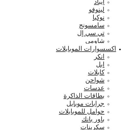
ايباد
لينوفو
نوكيا
سامسونج
تي سي إل
شاومي
اكسسوارات الموبايلات
انكر
ابل
كابلات
شواحن
عدسات
بطاقات الذاكرة
جرابات موبايل
حوامل للموبايلات
باور بانك
سكرينات