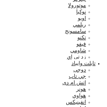
موتورولا
نوكيا
اوبو
ريلمي
سامسونج
تكنو
فيفو
شاومي
زد تي إي
تابلت وايباد
دوجى
جي تاب
اتش ام دى
هونر
هواوي
انفينيكس