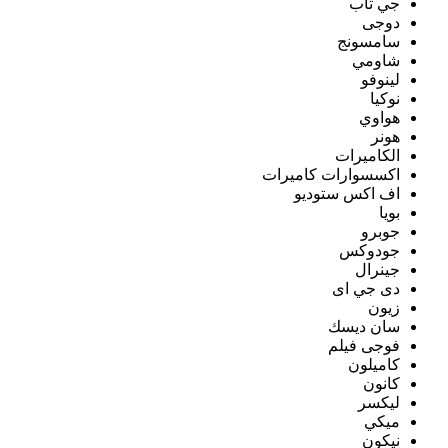
جي تاب
دوجى
سامسونج
شاومي
لينوفو
نوكيا
هواوي
هونر
الكاميرات
اكسسوارات كاميرات
اف اكس ستوديو
بويا
جوبرو
جودوكس
جينرال
دى جي اى
زيون
سان ديسك
فوجى فيلم
كاميلون
كانون
ليكسر
ميكي
نيكون