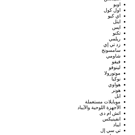
اوبو
اول كول
اي كيو
ايتل
ايس
تكنو
ريلمي
زد تي إي
سامسونج
شاومي
فيفو
لينوفو
موتورولا
نوكيا
هواوي
هونر
ابل
موبايلات مستعملة
الأجهزة اللوحية والآيباد
اتش ام دى
انفينيكس
ايباد
تي سي إل