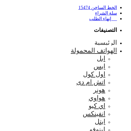
الخط الساخن 15474
سلة الشراء
إنهاء الطلب
التصنيفات
الرئيسية
الهواتف المحمولة
ابل
ايس
اول كول
اتش ام دى
هونر
هواوي
اي كيو
انفينكس
ايتل
لينوفو