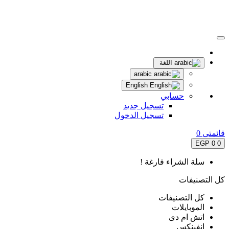
اللغة
arabic
English
حسابي
تسجيل جديد
تسجيل الدخول
قائمتى
0
0 EGP
0
سلة الشراء فارغة !
كل التصنيفات
كل التصنيفات
الموبايلات
اتش ام دى
انفينكس