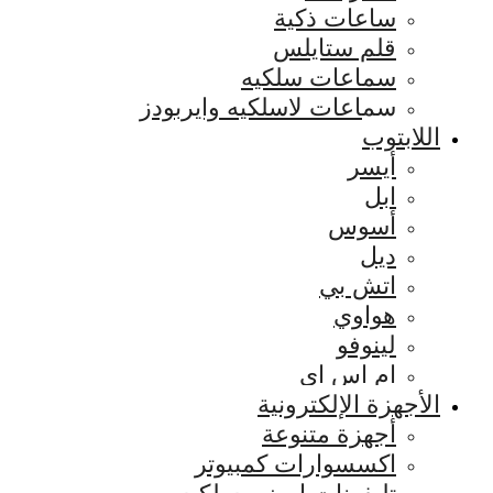
ساعات ذكية
قلم ستايلس
سماعات سلكيه
سماعات لاسلكيه وايربودز
اللابتوب
أيسر
ابل
أسوس
ديل
اتش بي
هواوي
لينوفو
ام اس اي
الأجهزة الإلكترونية
أجهزة متنوعة
اكسسوارات كمبيوتر