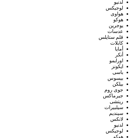
لدنيو
لوجيكس
هواوى
هوكو
يوجرين
عدسات
قلم ستايلس
كابلات
أمايا
أنكر
اورايمو
ايكونز
باسى
بيسوس
بيلكن
جوى روم
جيرماكس
ريتشى
سيلبيرات
سينديم
لانكس
لدنيو
لوجيكس
هوكو