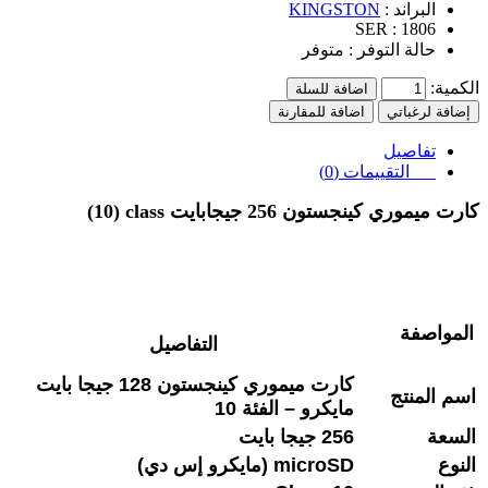
البراند :
KINGSTON
SER :
1806
حالة التوفر :
متوفر
الكمية:
اضافة للسلة
إضافة لرغباتي
اضافة للمقارنة
تفاصيل
التقييمات (0)
كارت ميموري كينجستون 256 جيجا
بايت
(10) class
المواصفة
التفاصيل
كارت ميموري كينجستون 128 جيجا بايت
اسم المنتج
مايكرو – الفئة 10
السعة
256 جيجا بايت
النوع
microSD (مايكرو إس دي)