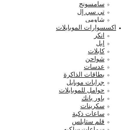
سامسونج
تي سي إل
شاومي
اكسسوارات الموبايلات
انكر
ابل
كابلات
شواحن
عدسات
بطاقات الذاكرة
جرابات موبايل
حوامل للموبايلات
باور بانك
سكرينات
ساعات ذكية
قلم ستايلس
سماعات سلكيه