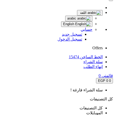
اللغة
arabic
English
حسابي
تسجيل جديد
تسجيل الدخول
Offers
الخط الساخن 15474
سلة الشراء
إنهاء الطلب
قائمتى
0
0 EGP
0
سلة الشراء فارغة !
كل التصنيفات
كل التصنيفات
الموبايلات