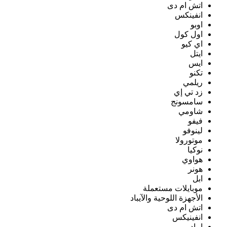
اتش ام دى
انفينكس
اوبو
اول كول
اي كيو
ايتل
ايس
تكنو
ريلمي
زد تي إي
سامسونج
شاومي
فيفو
لينوفو
موتورولا
نوكيا
هواوي
هونر
ابل
موبايلات مستعملة
الأجهزة اللوحية والآيباد
اتش ام دى
انفينيكس
ايباد