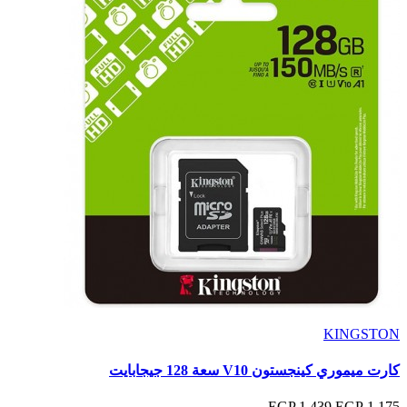
KINGSTON
كارت ميموري كينجستون V10 سعة 128 جيجابايت
1,439 EGP
1,175 EGP