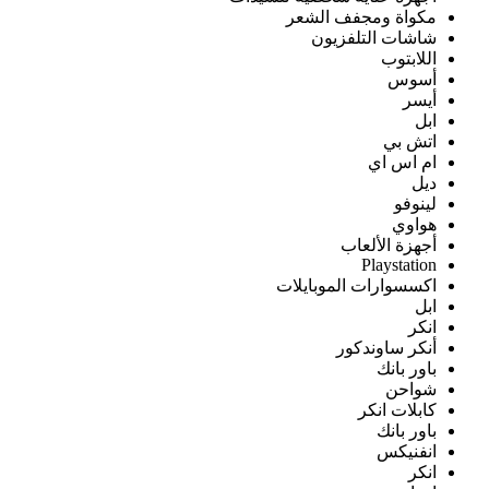
مكواة ومجفف الشعر
شاشات التلفزيون
اللابتوب
أسوس
أيسر
ابل
اتش بي
ام اس اي
ديل
لينوفو
هواوي
أجهزة الألعاب
Playstation
اكسسوارات الموبايلات
ابل
انكر
أنكر ساوندكور
باور بانك
شواحن
كابلات انكر
باور بانك
انفنيكس
انكر