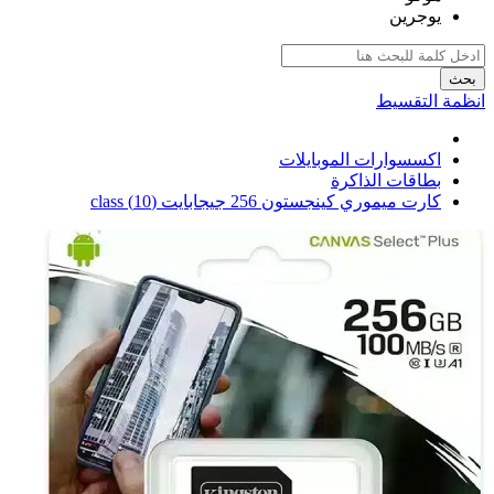
يوجرين
بحث
انظمة التقسيط
اكسسوارات الموبايلات
بطاقات الذاكرة
كارت ميموري كينجستون 256 جيجابايت (10) class