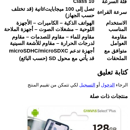
Class 10
فئة السرعة
تصل إلى 100 ميجابايت/ثانية (قد تختلف
سرعة القراءة
حسب الجهاز)
الاستخدام
الهواتف الذكية – الكاميرات – الأجهزة
المناسب
اللوحية – مشغلات الصوت – أجهزة الملاحة
مقاومة
مقاوم للماء – مقاوم للصدمات – مقاوم
العوامل
لدرجات الحرارة – مقاوم للأشعة السينية
متوافق مع
أجهزة تدعم microSDHC/microSDXC
الملحقات
قد يأتي مع محول SD (حسب البائع)
كتابة تعليق
الرجاء
الدخول
أو
التسجيل
لكي تتمكن من تقييم المنتج
منتجات ذات صلة