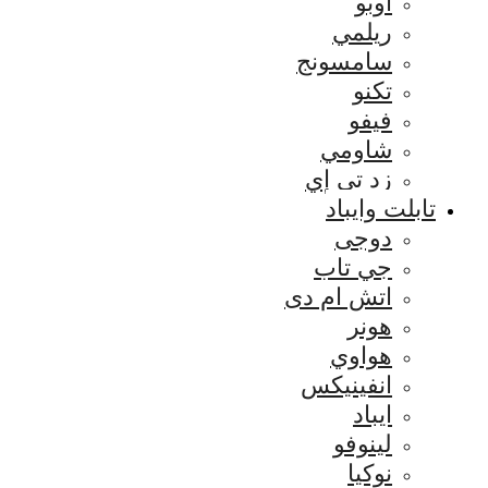
اوبو
ريلمي
سامسونج
تكنو
فيفو
شاومي
زد تي إي
تابلت وايباد
دوجى
جي تاب
اتش ام دى
هونر
هواوي
انفينيكس
ايباد
لينوفو
نوكيا