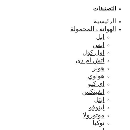
التصنيفات
الرئيسية
الهواتف المحمولة
ابل
ايس
اول كول
اتش ام دى
هونر
هواوي
اي كيو
انفينكس
ايتل
لينوفو
موتورولا
نوكيا