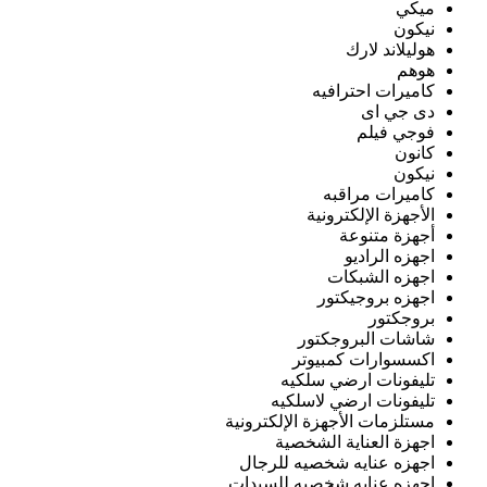
ميكي
نيكون
هوليلاند لارك
هوهم
كاميرات احترافيه
دى جي اى
فوجي فيلم
كانون
نيكون
كاميرات مراقبه
الأجهزة الإلكترونية
أجهزة متنوعة
اجهزه الراديو
اجهزه الشبكات
اجهزه بروجيكتور
بروجكتور
شاشات البروجكتور
اكسسوارات كمبيوتر
تليفونات ارضي سلكيه
تليفونات ارضي لاسلكيه
مستلزمات الأجهزة الإلكترونية
اجهزة العناية الشخصية
اجهزه عنايه شخصيه للرجال
اجهزه عنايه شخصيه للسيدات