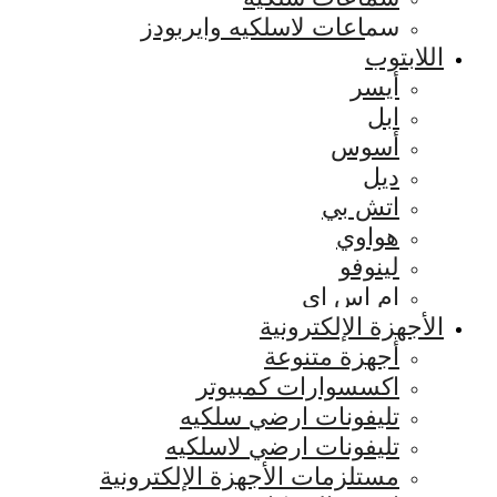
سماعات لاسلكيه وايربودز
اللابتوب
أيسر
ابل
أسوس
ديل
اتش بي
هواوي
لينوفو
ام اس اي
الأجهزة الإلكترونية
أجهزة متنوعة
اكسسوارات كمبيوتر
تليفونات ارضي سلكيه
تليفونات ارضي لاسلكيه
مستلزمات الأجهزة الإلكترونية