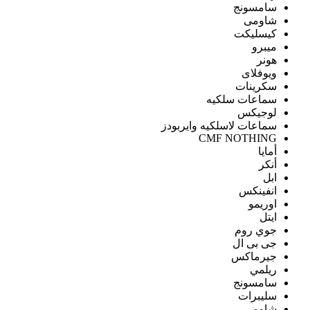
سامسونج
شاومى
كيسليكت
ميبرو
هونر
ويوفلاى
سكرينات
سماعات سلكيه
لوجيكس
سماعات لاسلكيه وايربودز
CMF NOTHING
أمايا
أنكر
ابل
انفينكس
اوريمو
ايتل
جوي روم
جى بى ال
جيرماكس
ريلمي
سامسونج
سليبرات
شاومى