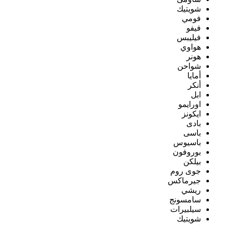
شويتيك
فومي
فيفو
فيليبس
هواوي
هونر
شواحن
أمايا
أنكر
ابل
اورايمو
ايكونز
بادى
باسى
باسيوس
بوروفون
بيلكن
جوى روم
جيرماكس
ريشي
سامسونج
سيلبيرات
شويتيك