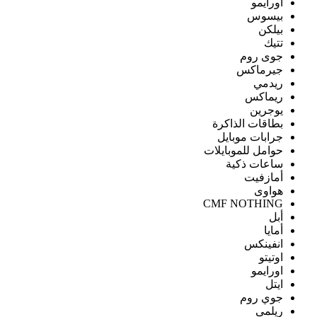
اورايمو
بيسوس
بيلكن
تتيك
جوى روم
جيرماكس
ريدمي
ريماكس
يوجرين
بطاقات الذاكرة
جرابات موبايل
حوامل للموبايلات
ساعات ذكية
أمازفيت
هواوى
CMF NOTHING
أبل
أمايا
انفينكس
اوتيتو
اورايمو
ايتل
جوي روم
ريلمى