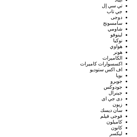
تي سي إل
جي تاب
دوجى
سامسونج
شاومي
لينوفو
نوكيا
هواوي
هونر
الكاميرات
اكسسوارات كاميرات
اف اكس ستوديو
بويا
جوبرو
جودوكس
جينرال
دى جي اى
زيون
سان ديسك
فوجى فيلم
كاميلون
كانون
ليكسر