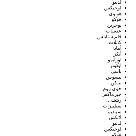
لدنيو
لوجيكس
هواوى
هوكو
يوجرين
عدسات
قلم ستايلس
كابلات
أمايا
أنكر
اورايمو
ايكونز
باسى
بيسوس
بيلكن
جوى روم
جيرماكس
ريتشى
سيلبيرات
سينديم
لانكس
لدنيو
لوجيكس
هوكو