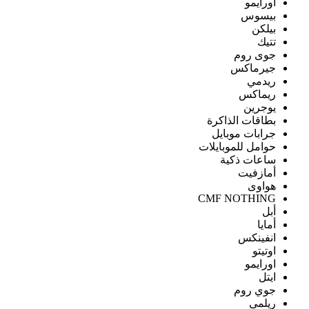
اورايمو
بيسوس
بيلكن
تتيك
جوى روم
جيرماكس
ريدمي
ريماكس
يوجرين
بطاقات الذاكرة
جرابات موبايل
حوامل للموبايلات
ساعات ذكية
أمازفيت
هواوى
CMF NOTHING
أبل
أمايا
انفينكس
اوتيتو
اورايمو
ايتل
جوي روم
ريلمى