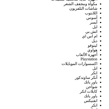
مكواة ومجفف الشعر
شاشات التلفزيون
اللابتوب
أسوس
أيسر
ابل
اتش بي
ام اس اي
ديل
لينوفو
هواوي
أجهزة الألعاب
Playstation
اكسسوارات الموبايلات
ابل
انكر
أنكر ساوندكور
باور بانك
شواحن
كابلات انكر
باور بانك
انفنيكس
انكر