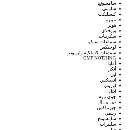
سامسونج
شاومى
كيسليكت
ميبرو
هونر
ويوفلاى
سكرينات
سماعات سلكيه
لوجيكس
سماعات لاسلكيه وايربودز
CMF NOTHING
أمايا
أنكر
ابل
انفينكس
اوريمو
ايتل
جوي روم
جى بى ال
جيرماكس
ريلمي
سامسونج
سليبرات
شاومى