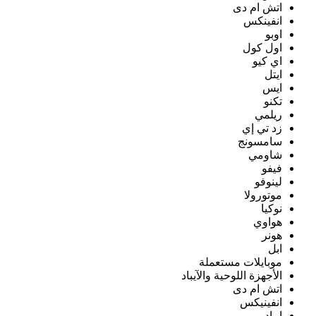
اتش ام دى
انفينكس
اوبو
اول كول
اي كيو
ايتل
ايس
تكنو
ريلمي
زد تي إي
سامسونج
شاومي
فيفو
لينوفو
موتورولا
نوكيا
هواوي
هونر
ابل
موبايلات مستعملة
الأجهزة اللوحية والآيباد
اتش ام دى
انفينيكس
ايباد