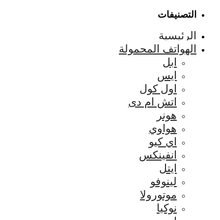
التصنيفات
الرئيسية
الهواتف المحمولة
ابل
ايس
اول كول
اتش ام دى
هونر
هواوي
اي كيو
انفينكس
ايتل
لينوفو
موتورولا
نوكيا