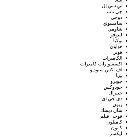
تي سي إل
جي تاب
دوجى
سامسونج
شاومي
لينوفو
نوكيا
هواوي
هونر
الكاميرات
اكسسوارات كاميرات
اف اكس ستوديو
بويا
جوبرو
جودوكس
جينرال
دى جي اى
زيون
سان ديسك
فوجى فيلم
كاميلون
كانون
ليكسر