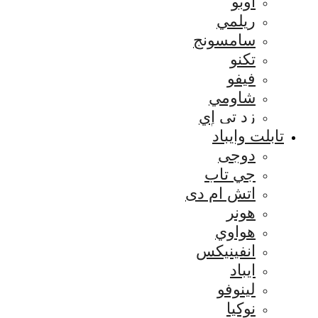
اوبو
ريلمي
سامسونج
تكنو
فيفو
شاومي
زد تي إي
تابلت وايباد
دوجى
جي تاب
اتش ام دى
هونر
هواوي
انفينيكس
ايباد
لينوفو
نوكيا