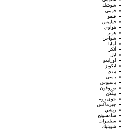
شويتيك
فومي
فيفو
فيليبس
هواوي
هونر
شواحن
أمايا
أنكر
ابل
اورايمو
ايكونز
بادى
باسى
باسيوس
بوروفون
بيلكن
جوى روم
جيرماكس
ريشي
سامسونج
سيلبيرات
شويتيك