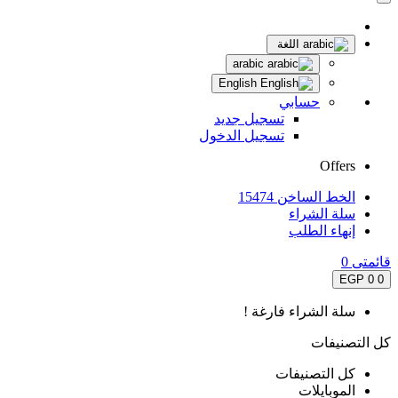
اللغة
arabic
English
حسابي
تسجيل جديد
تسجيل الدخول
Offers
الخط الساخن 15474
سلة الشراء
إنهاء الطلب
قائمتى
0
0 EGP
0
سلة الشراء فارغة !
كل التصنيفات
كل التصنيفات
الموبايلات