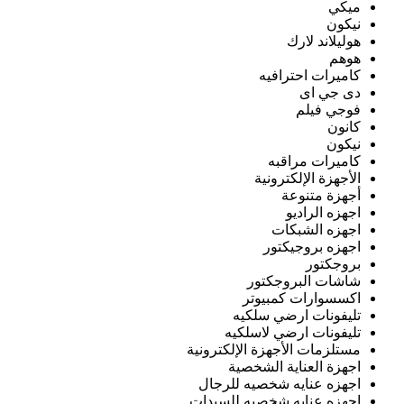
ميكي
نيكون
هوليلاند لارك
هوهم
كاميرات احترافيه
دى جي اى
فوجي فيلم
كانون
نيكون
كاميرات مراقبه
الأجهزة الإلكترونية
أجهزة متنوعة
اجهزه الراديو
اجهزه الشبكات
اجهزه بروجيكتور
بروجكتور
شاشات البروجكتور
اكسسوارات كمبيوتر
تليفونات ارضي سلكيه
تليفونات ارضي لاسلكيه
مستلزمات الأجهزة الإلكترونية
اجهزة العناية الشخصية
اجهزه عنايه شخصيه للرجال
اجهزه عنايه شخصيه للسيدات