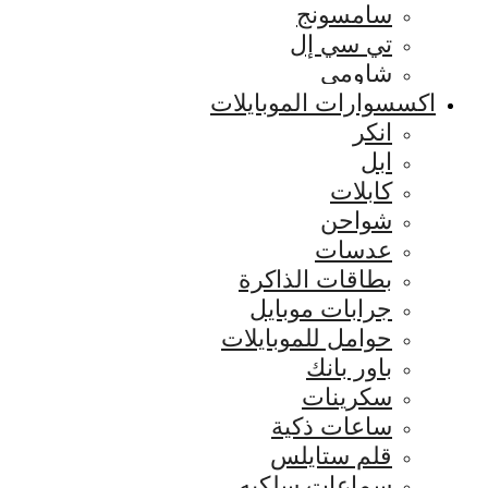
سامسونج
تي سي إل
شاومي
اكسسوارات الموبايلات
انكر
ابل
كابلات
شواحن
عدسات
بطاقات الذاكرة
جرابات موبايل
حوامل للموبايلات
باور بانك
سكرينات
ساعات ذكية
قلم ستايلس
سماعات سلكيه