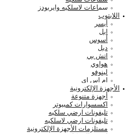
سماعات لاسلكيه وايربودز
اللابتوب
أيسر
ابل
أسوس
ديل
اتش بي
هواوي
لينوفو
ام اس اي
الأجهزة الإلكترونية
أجهزة متنوعة
اكسسوارات كمبيوتر
تليفونات ارضي سلكيه
تليفونات ارضي لاسلكيه
مستلزمات الأجهزة الإلكترونية