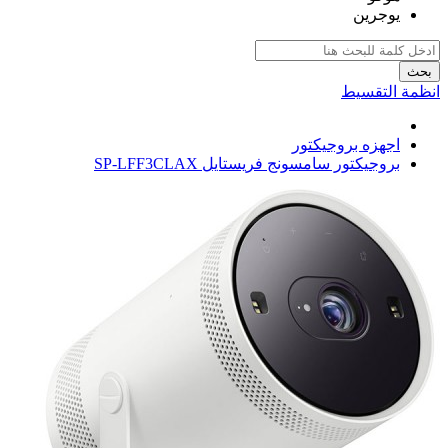
يوجرين
بحث
انظمة التقسيط
اجهزه بروجيكتور
بروجيكتور سامسونج فريستايل SP-LFF3CLAX