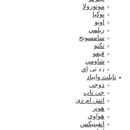
موتورولا
نوكيا
اوبو
ريلمي
سامسونج
تكنو
فيفو
شاومي
زد تي إي
تابلت وايباد
دوجى
جي تاب
اتش ام دى
هونر
هواوي
انفينيكس