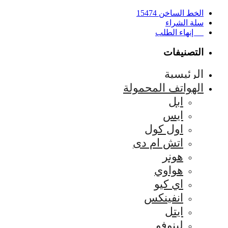
الخط الساخن 15474
سلة الشراء
إنهاء الطلب
التصنيفات
الرئيسية
الهواتف المحمولة
ابل
ايس
اول كول
اتش ام دى
هونر
هواوي
اي كيو
انفينكس
ايتل
لينوفو