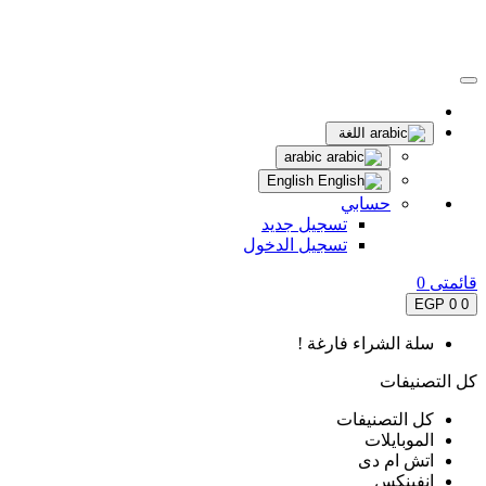
اللغة
arabic
English
حسابي
تسجيل جديد
تسجيل الدخول
قائمتى
0
0 EGP
0
سلة الشراء فارغة !
كل التصنيفات
كل التصنيفات
الموبايلات
اتش ام دى
انفينكس