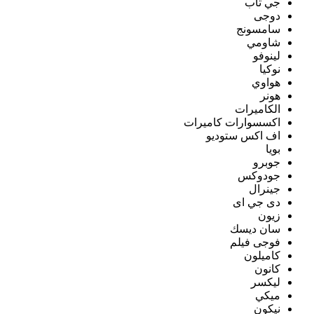
جي تاب
دوجى
سامسونج
شاومي
لينوفو
نوكيا
هواوي
هونر
الكاميرات
اكسسوارات كاميرات
اف اكس ستوديو
بويا
جوبرو
جودوكس
جينرال
دى جي اى
زيون
سان ديسك
فوجى فيلم
كاميلون
كانون
ليكسر
ميكي
نيكون