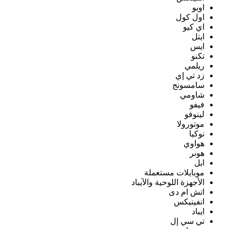
اوبو
اول كول
اي كيو
ايتل
ايس
تكنو
ريلمي
زد تي إي
سامسونج
شاومي
فيفو
لينوفو
موتورولا
نوكيا
هواوي
هونر
ابل
موبايلات مستعملة
الأجهزة اللوحية والآيباد
اتش ام دى
انفينيكس
ايباد
تي سي إل