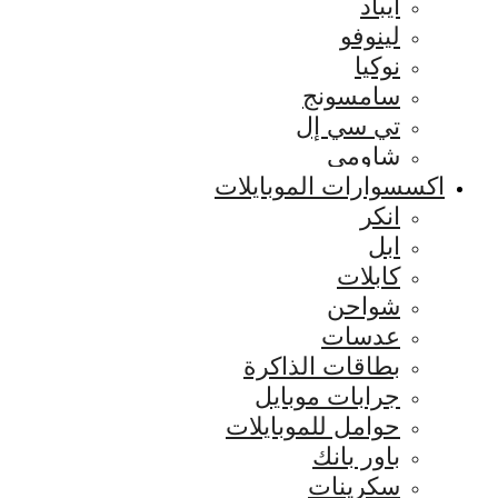
ايباد
لينوفو
نوكيا
سامسونج
تي سي إل
شاومي
اكسسوارات الموبايلات
انكر
ابل
كابلات
شواحن
عدسات
بطاقات الذاكرة
جرابات موبايل
حوامل للموبايلات
باور بانك
سكرينات