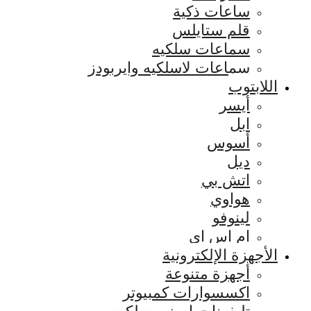
ساعات ذكية
قلم ستايلس
سماعات سلكيه
سماعات لاسلكيه وايربودز
اللابتوب
أيسر
ابل
أسوس
ديل
اتش بي
هواوي
لينوفو
ام اس اي
الأجهزة الإلكترونية
أجهزة متنوعة
اكسسوارات كمبيوتر