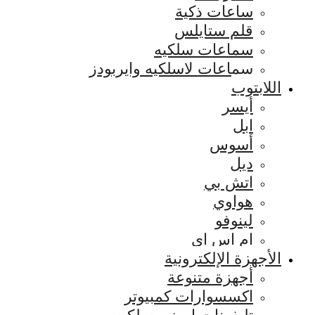
ساعات ذكية
قلم ستايلس
سماعات سلكيه
سماعات لاسلكيه وايربودز
اللابتوب
أيسر
ابل
أسوس
ديل
اتش بي
هواوي
لينوفو
ام اس اي
الأجهزة الإلكترونية
أجهزة متنوعة
اكسسوارات كمبيوتر