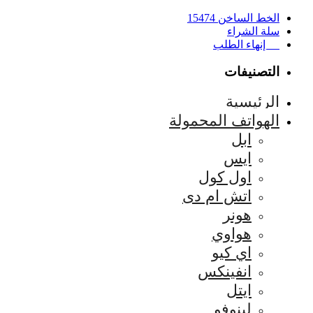
الخط الساخن 15474
سلة الشراء
إنهاء الطلب
التصنيفات
الرئيسية
الهواتف المحمولة
ابل
ايس
اول كول
اتش ام دى
هونر
هواوي
اي كيو
انفينكس
ايتل
لينوفو