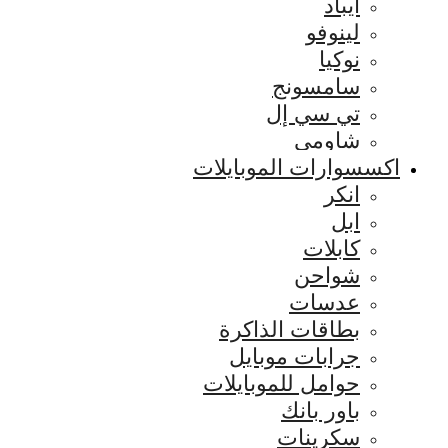
ايباد
لينوفو
نوكيا
سامسونج
تي سي إل
شاومي
اكسسوارات الموبايلات
انكر
ابل
كابلات
شواحن
عدسات
بطاقات الذاكرة
جرابات موبايل
حوامل للموبايلات
باور بانك
سكرينات