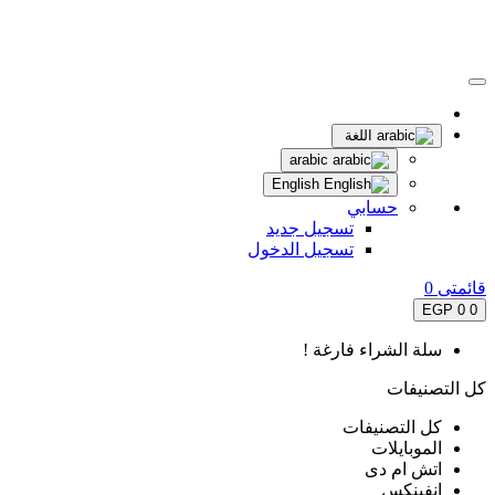
اللغة
arabic
English
حسابي
تسجيل جديد
تسجيل الدخول
قائمتى
0
0 EGP
0
سلة الشراء فارغة !
كل التصنيفات
كل التصنيفات
الموبايلات
اتش ام دى
انفينكس