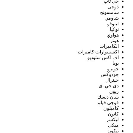
جي تاب
دوجى
سامسونج
شاومي
لينوفو
نوكيا
هواوي
هونر
الكاميرات
اكسسوارات كاميرات
اف اكس ستوديو
بويا
جوبرو
جودوكس
جينرال
دى جي اى
زيون
سان ديسك
فوجى فيلم
كاميلون
كانون
ليكسر
ميكي
نيكون