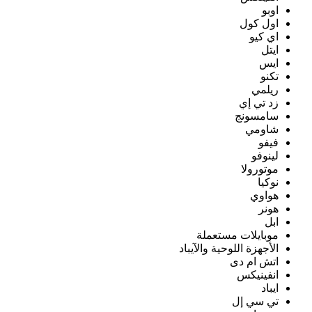
اوبو
اول كول
اي كيو
ايتل
ايس
تكنو
ريلمي
زد تي إي
سامسونج
شاومي
فيفو
لينوفو
موتورولا
نوكيا
هواوي
هونر
ابل
موبايلات مستعملة
الأجهزة اللوحية والآيباد
اتش ام دى
انفينيكس
ايباد
تي سي إل