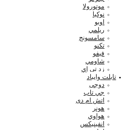
موتورولا
نوكيا
اوبو
ريلمي
سامسونج
تكنو
فيفو
شاومي
زد تي إي
تابلت وايباد
دوجى
جي تاب
اتش ام دى
هونر
هواوي
انفينيكس