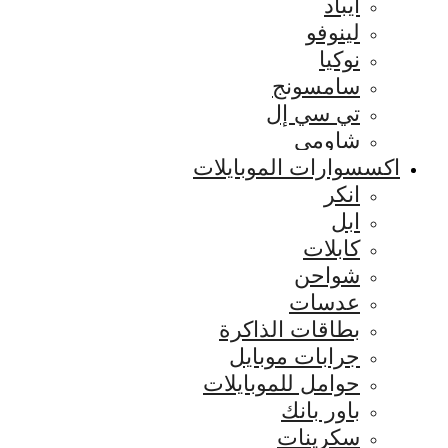
ايباد
لينوفو
نوكيا
سامسونج
تي سي إل
شاومي
اكسسوارات الموبايلات
انكر
ابل
كابلات
شواحن
عدسات
بطاقات الذاكرة
جرابات موبايل
حوامل للموبايلات
باور بانك
سكرينات