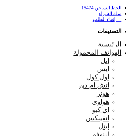
الخط الساخن 15474
سلة الشراء
إنهاء الطلب
التصنيفات
الرئيسية
الهواتف المحمولة
ابل
ايس
اول كول
اتش ام دى
هونر
هواوي
اي كيو
انفينكس
ايتل
لينوفو