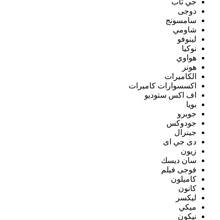
جي تاب
دوجى
سامسونج
شاومي
لينوفو
نوكيا
هواوي
هونر
الكاميرات
اكسسوارات كاميرات
اف اكس ستوديو
بويا
جوبرو
جودوكس
جينرال
دى جي اى
زيون
سان ديسك
فوجى فيلم
كاميلون
كانون
ليكسر
ميكي
نيكون