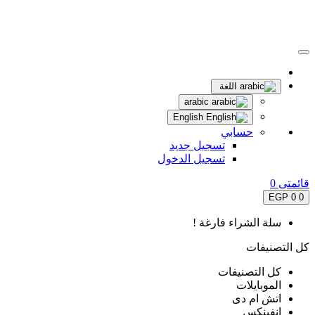
اللغة
arabic
English
حسابي
تسجيل جديد
تسجيل الدخول
قائمتى
0
0 EGP
0
سلة الشراء فارغة !
كل التصنيفات
كل التصنيفات
الموبايلات
اتش ام دى
انفينكس