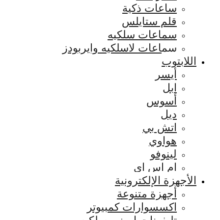
ساعات ذكية
قلم ستايلس
سماعات سلكيه
سماعات لاسلكيه وايربودز
اللابتوب
أيسر
ابل
أسوس
ديل
اتش بي
هواوي
لينوفو
ام اس اي
الأجهزة الإلكترونية
أجهزة متنوعة
اكسسوارات كمبيوتر