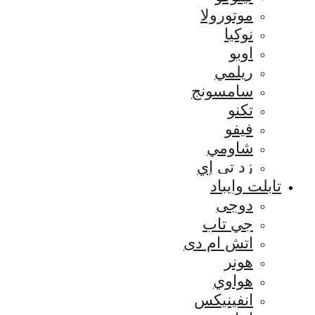
موتورولا
نوكيا
اوبو
ريلمي
سامسونج
تكنو
فيفو
شاومي
زد تي إي
تابلت وايباد
دوجى
جي تاب
اتش ام دى
هونر
هواوي
انفينيكس