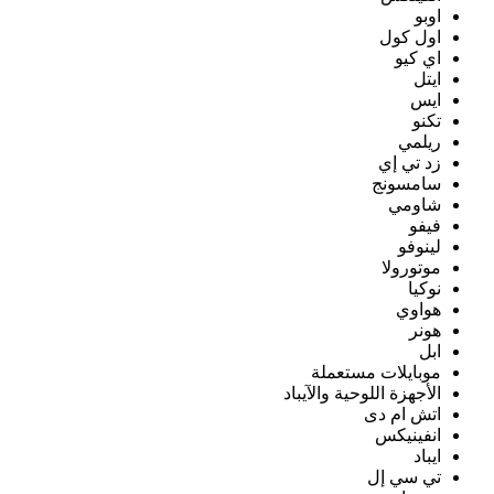
اوبو
اول كول
اي كيو
ايتل
ايس
تكنو
ريلمي
زد تي إي
سامسونج
شاومي
فيفو
لينوفو
موتورولا
نوكيا
هواوي
هونر
ابل
موبايلات مستعملة
الأجهزة اللوحية والآيباد
اتش ام دى
انفينيكس
ايباد
تي سي إل