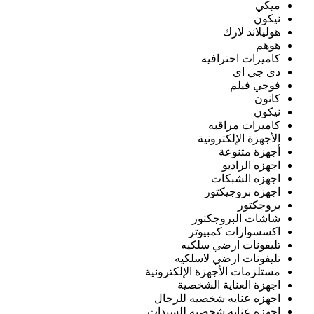
ميكي
نيكون
هوليلاند لارك
هوهم
كاميرات احترافيه
دى جي اى
فوجي فيلم
كانون
نيكون
كاميرات مراقبه
الأجهزة الإلكترونية
أجهزة متنوعة
اجهزه الراديو
اجهزه الشبكات
اجهزه بروجيكتور
بروجكتور
شاشات البروجكتور
اكسسوارات كمبيوتر
تليفونات ارضي سلكيه
تليفونات ارضي لاسلكيه
مستلزمات الأجهزة الإلكترونية
اجهزة العناية الشخصية
اجهزه عنايه شخصيه للرجال
اجهزه عنايه شخصيه للسيدات