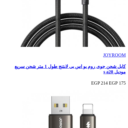
JOYROOM
كابل شحن جوى روم يو اس بى لايتنج طول 1 متر شحن سريع
موديل s a28
214 EGP
175 EGP