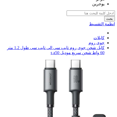
يوجرين
بحث
انظمة التقسيط
كابلات
جوى روم
كابل شحن جوى روم تايب سى الى تايب سى طول 1.2 متر
60 واط شحن سريع موديل s a50