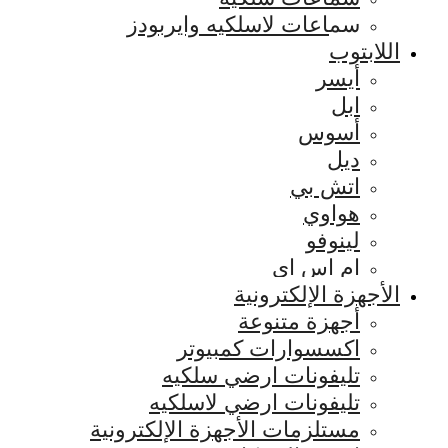
سماعات لاسلكيه وايربودز
اللابتوب
أيسر
ابل
أسوس
ديل
اتش بي
هواوي
لينوفو
ام اس اي
الأجهزة الإلكترونية
أجهزة متنوعة
اكسسوارات كمبيوتر
تليفونات ارضي سلكيه
تليفونات ارضي لاسلكيه
مستلزمات الأجهزة الإلكترونية