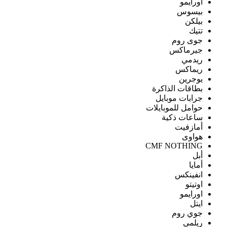
اورايمو
بيسوس
بيلكن
تتيك
جوى روم
جيرماكس
ريدمي
ريماكس
يوجرين
بطاقات الذاكرة
جرابات موبايل
حوامل للموبايلات
ساعات ذكية
أمازفيت
هواوى
CMF NOTHING
أبل
أمايا
انفينكس
اوتيتو
اورايمو
ايتل
جوي روم
ريلمى