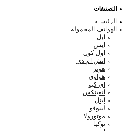
التصنيفات
الرئيسية
الهواتف المحمولة
ابل
ايس
اول كول
اتش ام دى
هونر
هواوي
اي كيو
انفينكس
ايتل
لينوفو
موتورولا
نوكيا