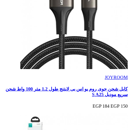
JOYROOM
كابل شحن جوى روم يو اس بى لايتنج طول 1.2 متر 100 واط شحن
سريع موديل S A25
184 EGP
150 EGP