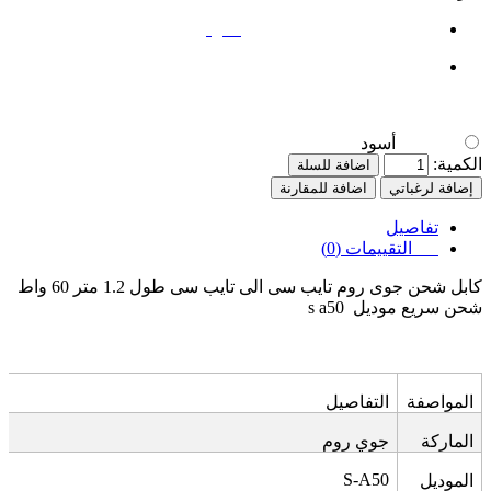
أسود
أسود
الكمية:
اضافة للسلة
إضافة لرغباتي
اضافة للمقارنة
تفاصيل
التقييمات (0)
كابل شحن جوى روم تايب سى الى تايب سى طول 1.2 متر 60 واط
شحن سريع موديل
s a50
المواصفة
التفاصيل
الماركة
جوي روم
S-A50
الموديل