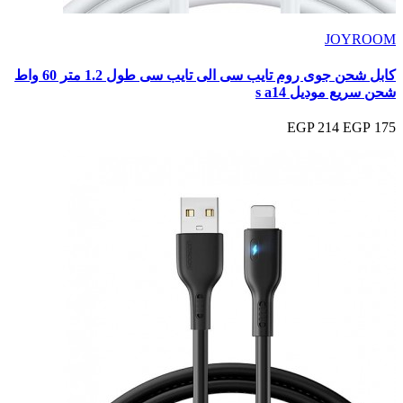
JOYROOM
كابل شحن جوى روم تايب سى الى تايب سى طول 1.2 متر 60 واط
شحن سريع موديل s a14
214 EGP
175 EGP