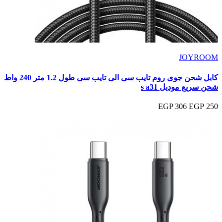
JOYROOM
كابل شحن جوى روم تايب سى الى تايب سى طول 1.2 متر 240 واط
شحن سريع موديل s a31
306 EGP
250 EGP