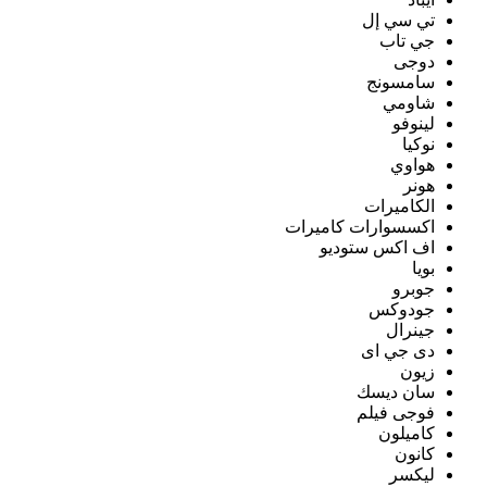
تي سي إل
جي تاب
دوجى
سامسونج
شاومي
لينوفو
نوكيا
هواوي
هونر
الكاميرات
اكسسوارات كاميرات
اف اكس ستوديو
بويا
جوبرو
جودوكس
جينرال
دى جي اى
زيون
سان ديسك
فوجى فيلم
كاميلون
كانون
ليكسر