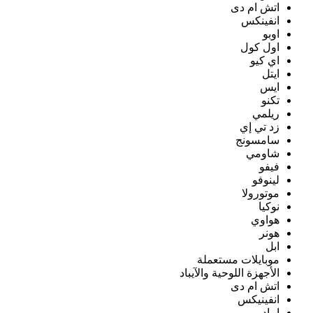
اتش ام دى
انفينكس
اوبو
اول كول
اي كيو
ايتل
ايس
تكنو
ريلمي
زد تي إي
سامسونج
شاومي
فيفو
لينوفو
موتورولا
نوكيا
هواوي
هونر
ابل
موبايلات مستعملة
الأجهزة اللوحية والآيباد
اتش ام دى
انفينيكس
ايباد