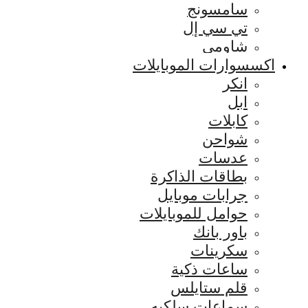
سامسونج
تي سي إل
شاومي
اكسسوارات الموبايلات
انكر
ابل
كابلات
شواحن
عدسات
بطاقات الذاكرة
جرابات موبايل
حوامل للموبايلات
باور بانك
سكرينات
ساعات ذكية
قلم ستايلس
سماعات سلكيه