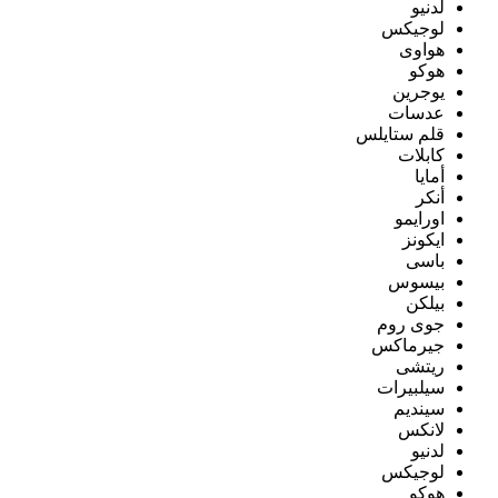
لدنيو
لوجيكس
هواوى
هوكو
يوجرين
عدسات
قلم ستايلس
كابلات
أمايا
أنكر
اورايمو
ايكونز
باسى
بيسوس
بيلكن
جوى روم
جيرماكس
ريتشى
سيلبيرات
سينديم
لانكس
لدنيو
لوجيكس
هوكو