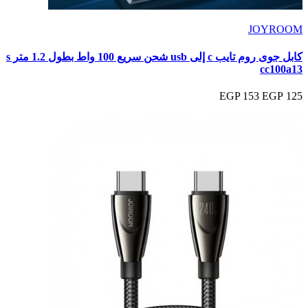
JOYROOM
كابل جوى روم تايب c إلى usb شحن سريع 100 واط بطول 1.2 متر s
cc100a13
153 EGP
125 EGP