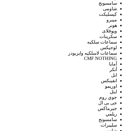
سامسونج
شاومى
كيسليكت
ميبرو
هونر
ويوفلاى
سكرينات
سماعات سلكيه
لوجيكس
سماعات لاسلكيه وايربودز
CMF NOTHING
أمايا
أنكر
ابل
انفينكس
اوريمو
ايتل
جوي روم
جى بى ال
جيرماكس
ريلمي
سامسونج
سليبرات
شاومى