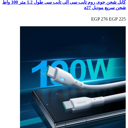
كابل شحن جوى روم تايب سى الى تايب سى طول 1.2 متر 100 واط
شحن سريع موديل a27
276 EGP
225 EGP