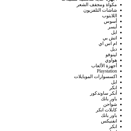
مكواة ومجفف الشعر
شاشات التلفزيون
اللابتوب
أسوس
أيسر
ابل
اتش بي
ام اس اي
ديل
لينوفو
هواوي
أجهزة الألعاب
Playstation
اكسسوارات الموبايلات
ابل
انكر
أنكر ساوندكور
باور بانك
شواحن
كابلات انكر
باور بانك
انفنيكس
انكر