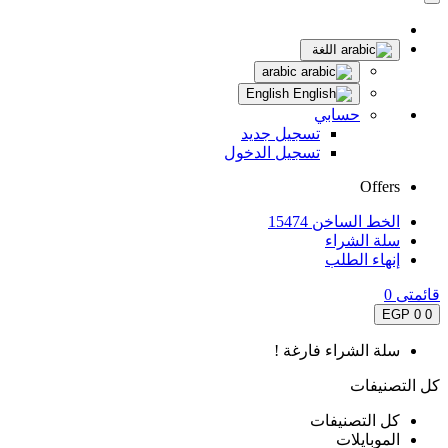
اللغة
arabic
English
حسابي
تسجيل جديد
تسجيل الدخول
Offers
الخط الساخن 15474
سلة الشراء
إنهاء الطلب
قائمتى
0
0 EGP
0
سلة الشراء فارغة !
كل التصنيفات
كل التصنيفات
الموبايلات