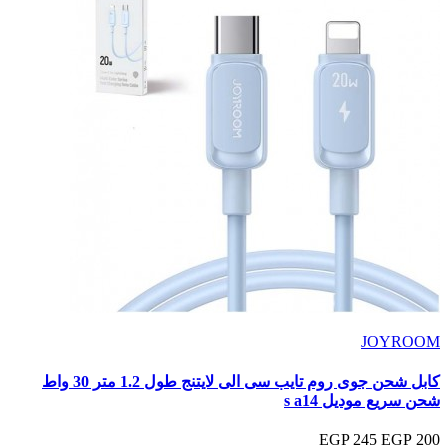
JOYROOM
كابل شحن جوى روم تايب سى الى لايتنج طول 1.2 متر 30 واط
شحن سريع موديل s a14
245 EGP
200 EGP