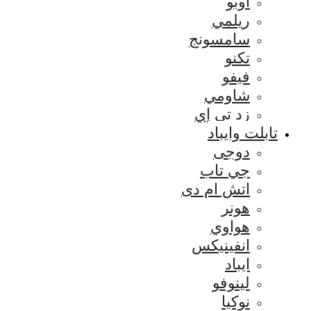
اوبو
ريلمي
سامسونج
تكنو
فيفو
شاومي
زد تي إي
تابلت وايباد
دوجى
جي تاب
اتش ام دى
هونر
هواوي
انفينيكس
ايباد
لينوفو
نوكيا