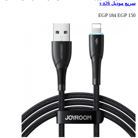
سريع موديل s a26
184 EGP
150 EGP