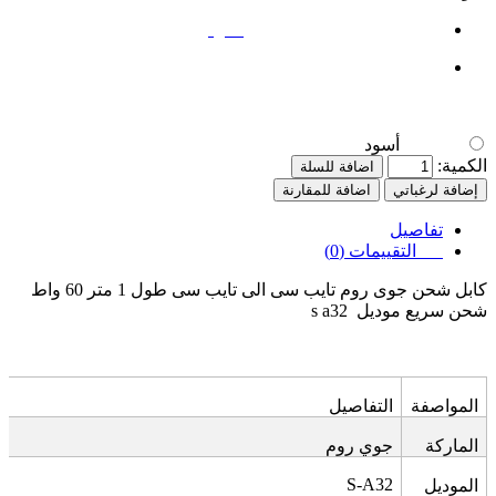
أسود
أسود
الكمية:
اضافة للسلة
إضافة لرغباتي
اضافة للمقارنة
تفاصيل
التقييمات (0)
كابل شحن جوى روم تايب سى الى تايب سى طول 1 متر 60 واط
شحن سريع موديل
s a32
المواصفة
التفاصيل
الماركة
جوي روم
S-A32
الموديل