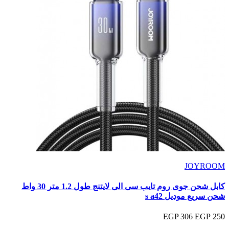
JOYROOM
كابل شحن جوى روم تايب سى الى لايتنج طول 1.2 متر 30 واط
شحن سريع موديل s a42
306 EGP
250 EGP