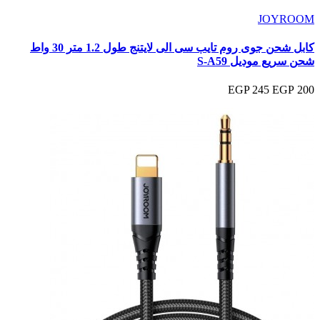
JOYROOM
كابل شحن جوى روم تايب سى الى لايتنج طول 1.2 متر 30 واط
شحن سريع موديل S-A59
245 EGP
200 EGP