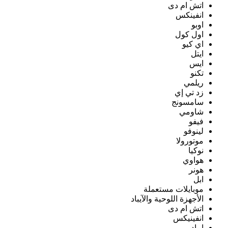
اتش ام دى
انفينكس
اوبو
اول كول
اي كيو
ايتل
ايس
تكنو
ريلمي
زد تي إي
سامسونج
شاومي
فيفو
لينوفو
موتورولا
نوكيا
هواوي
هونر
ابل
موبايلات مستعملة
الأجهزة اللوحية والآيباد
اتش ام دى
انفينيكس
ايباد