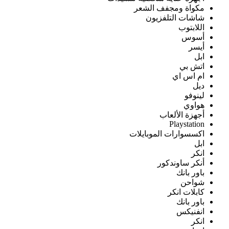
مكواة ومجفف الشعر
شاشات التلفزيون
اللابتوب
أسوس
أيسر
ابل
اتش بي
ام اس اي
ديل
لينوفو
هواوي
أجهزة الألعاب
Playstation
اكسسوارات الموبايلات
ابل
انكر
أنكر ساوندكور
باور بانك
شواحن
كابلات انكر
باور بانك
انفنيكس
انكر