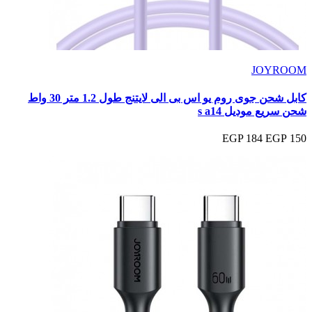
JOYROOM
كابل شحن جوى روم يو اس بى الى لايتنج طول 1.2 متر 30 واط
شحن سريع موديل s a14
184 EGP
150 EGP