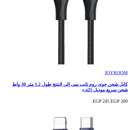
JOYROOM
كابل شحن جوى روم تايب سى الى لايتنج طول 1.2 متر 30 واط
شحن سريع موديل s a25
245 EGP
200 EGP