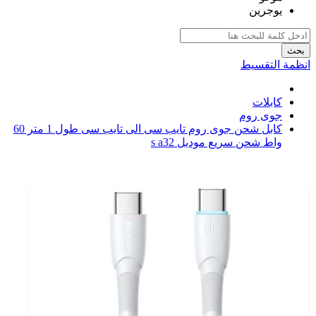
يوجرين
بحث
انظمة التقسيط
كابلات
جوى روم
كابل شحن جوى روم تايب سى الى تايب سى طول 1 متر 60
واط شحن سريع موديل s a32