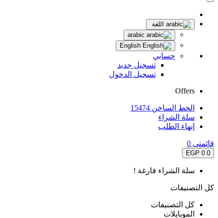
اللغة
arabic
English
حسابي
تسجيل جديد
تسجيل الدخول
Offers
الخط الساخن 15474
سلة الشراء
إنهاء الطلب
قائمتى
0
0 EGP
0
سلة الشراء فارغة !
كل التصنيفات
كل التصنيفات
الموبايلات