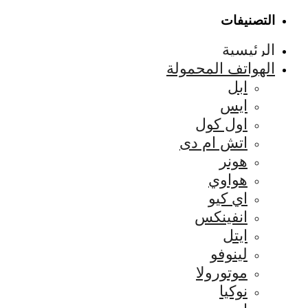
التصنيفات
الرئيسية
الهواتف المحمولة
ابل
ايس
اول كول
اتش ام دى
هونر
هواوي
اي كيو
انفينكس
ايتل
لينوفو
موتورولا
نوكيا