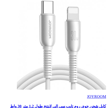
JOYROOM
كابل شحن جوى روم تايب سى الى لايتنج طول 1.2 متر 30 واط