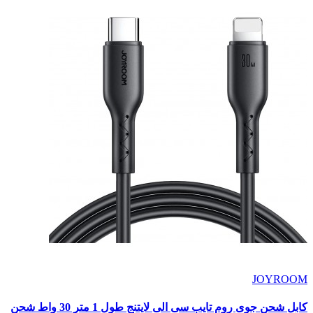
JOYROOM
كابل شحن جوى روم تايب سى الى لايتنج طول 1 متر 30 واط شحن