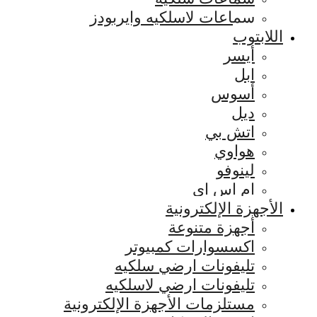
سماعات لاسلكيه وايربودز
اللابتوب
أيسر
ابل
أسوس
ديل
اتش بي
هواوي
لينوفو
ام اس اي
الأجهزة الإلكترونية
أجهزة متنوعة
اكسسوارات كمبيوتر
تليفونات ارضي سلكيه
تليفونات ارضي لاسلكيه
مستلزمات الأجهزة الإلكترونية