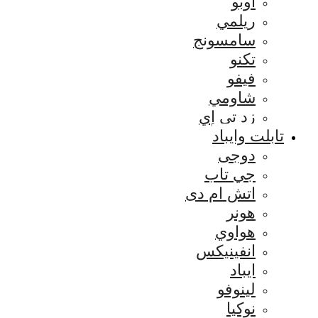
اوبو
ريلمي
سامسونج
تكنو
فيفو
شاومي
زد تي إي
تابلت وايباد
دوجى
جي تاب
اتش ام دى
هونر
هواوي
انفينيكس
ايباد
لينوفو
نوكيا