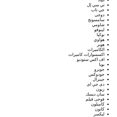
تي سي إل
جي تاب
دوجى
سامسونج
شاومي
لينوفو
نوكيا
هواوي
هونر
الكاميرات
اكسسوارات كاميرات
اف اكس ستوديو
بويا
جوبرو
جودوكس
جينرال
دى جي اى
زيون
سان ديسك
فوجى فيلم
كاميلون
كانون
ليكسر