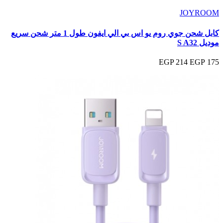
JOYROOM
كابل شحن جوي روم يو اس بي الي ايفون طول 1 متر شحن سريع
موديل S A32
214 EGP
175 EGP