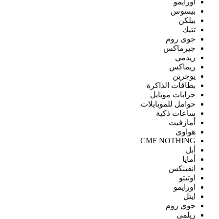
اورايمو
بيسوس
بيلكن
تتيك
جوى روم
جيرماكس
ريدمي
ريماكس
يوجرين
بطاقات الذاكرة
جرابات موبايل
حوامل للموبايلات
ساعات ذكية
أمازفيت
هواوى
CMF NOTHING
أبل
أمايا
انفينكس
اوتيتو
اورايمو
ايتل
جوي روم
ريلمى