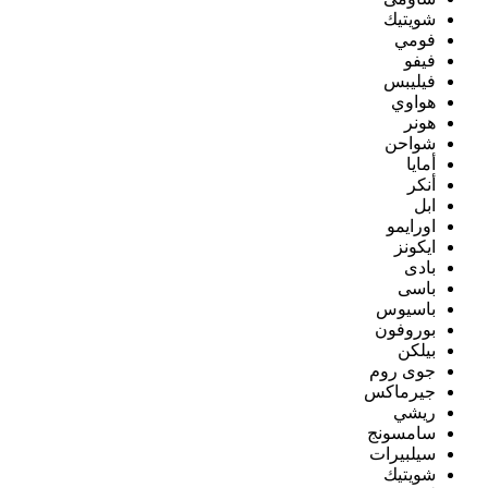
شويتيك
فومي
فيفو
فيليبس
هواوي
هونر
شواحن
أمايا
أنكر
ابل
اورايمو
ايكونز
بادى
باسى
باسيوس
بوروفون
بيلكن
جوى روم
جيرماكس
ريشي
سامسونج
سيلبيرات
شويتيك