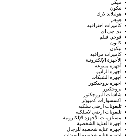
ميكي
نيكون
هوليلاند لارك
هوهم
كاميرات احترافيه
دى جي اى
فوجي فيلم
كانون
نيكون
كاميرات مراقبه
الأجهزة الإلكترونية
أجهزة متنوعة
اجهزه الراديو
اجهزه الشبكات
اجهزه بروجيكتور
بروجكتور
شاشات البروجكتور
اكسسوارات كمبيوتر
تليفونات ارضي سلكيه
تليفونات ارضي لاسلكيه
مستلزمات الأجهزة الإلكترونية
اجهزة العناية الشخصية
اجهزه عنايه شخصيه للرجال
اجهزه عنايه شخصيه للسيدات