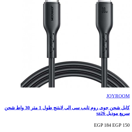
JOYROOM
كابل شحن جوى روم تايب سى الى لايتنج طول 1 متر 30 واط شحن
سريع موديل sa26
184 EGP
150 EGP