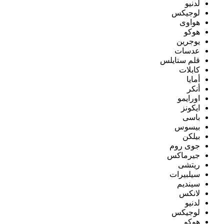
لدنيو
لوجيكس
هواوى
هوكو
يوجرين
عدسات
قلم ستايلس
كابلات
أمايا
أنكر
اورايمو
ايكونز
باسى
بيسوس
بيلكن
جوى روم
جيرماكس
ريتشى
سيلبيرات
سينديم
لانكس
لدنيو
لوجيكس
هوكو