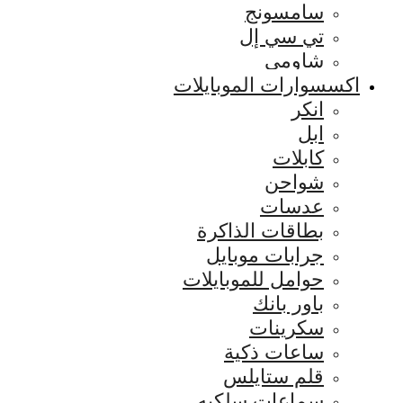
سامسونج
تي سي إل
شاومي
اكسسوارات الموبايلات
انكر
ابل
كابلات
شواحن
عدسات
بطاقات الذاكرة
جرابات موبايل
حوامل للموبايلات
باور بانك
سكرينات
ساعات ذكية
قلم ستايلس
سماعات سلكيه