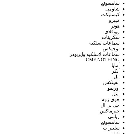
سامسونج
شاومى
كيسليكت
ميبرو
هونر
ويوفلاى
سكرينات
سماعات سلكيه
لوجيكس
سماعات لاسلكيه وايربودز
CMF NOTHING
أمايا
أنكر
ابل
انفينكس
اوريمو
ايتل
جوي روم
جى بى ال
جيرماكس
ريلمي
سامسونج
سليبرات
شاومى