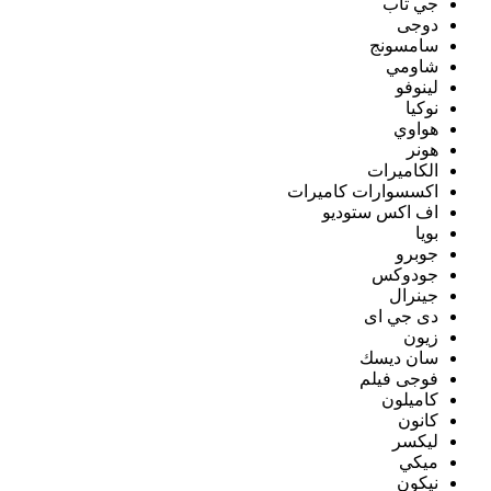
جي تاب
دوجى
سامسونج
شاومي
لينوفو
نوكيا
هواوي
هونر
الكاميرات
اكسسوارات كاميرات
اف اكس ستوديو
بويا
جوبرو
جودوكس
جينرال
دى جي اى
زيون
سان ديسك
فوجى فيلم
كاميلون
كانون
ليكسر
ميكي
نيكون