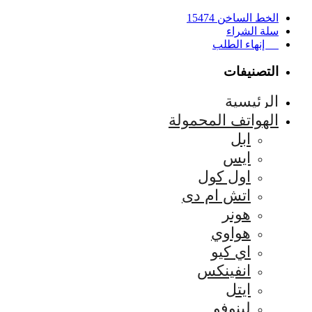
الخط الساخن 15474
سلة الشراء
إنهاء الطلب
التصنيفات
الرئيسية
الهواتف المحمولة
ابل
ايس
اول كول
اتش ام دى
هونر
هواوي
اي كيو
انفينكس
ايتل
لينوفو