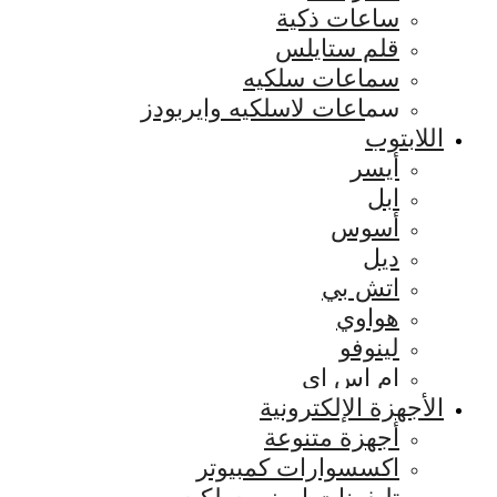
ساعات ذكية
قلم ستايلس
سماعات سلكيه
سماعات لاسلكيه وايربودز
اللابتوب
أيسر
ابل
أسوس
ديل
اتش بي
هواوي
لينوفو
ام اس اي
الأجهزة الإلكترونية
أجهزة متنوعة
اكسسوارات كمبيوتر