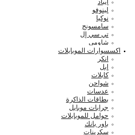
ايباد
لينوفو
نوكيا
سامسونج
تي سي إل
شاومي
اكسسوارات الموبايلات
انكر
ابل
كابلات
شواحن
عدسات
بطاقات الذاكرة
جرابات موبايل
حوامل للموبايلات
باور بانك
سكرينات