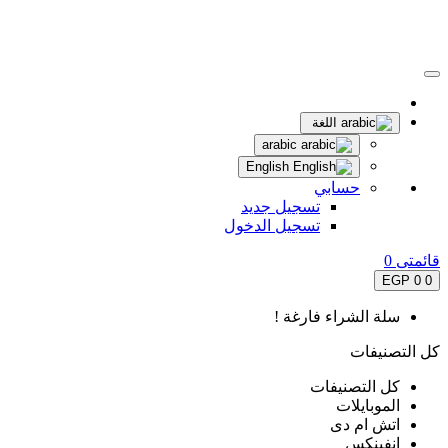
اللغة
arabic
English
حسابي
تسجيل جديد
تسجيل الدخول
قائمتى
0
0 EGP
0
سلة الشراء فارغة !
كل التصنيفات
كل التصنيفات
الموبايلات
اتش ام دى
انفينكس