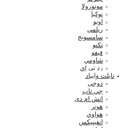
موتورولا
نوكيا
اوبو
ريلمي
سامسونج
تكنو
فيفو
شاومي
زد تي إي
تابلت وايباد
دوجى
جي تاب
اتش ام دى
هونر
هواوي
انفينيكس