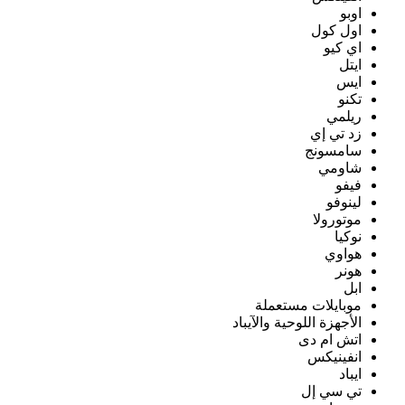
اوبو
اول كول
اي كيو
ايتل
ايس
تكنو
ريلمي
زد تي إي
سامسونج
شاومي
فيفو
لينوفو
موتورولا
نوكيا
هواوي
هونر
ابل
موبايلات مستعملة
الأجهزة اللوحية والآيباد
اتش ام دى
انفينيكس
ايباد
تي سي إل