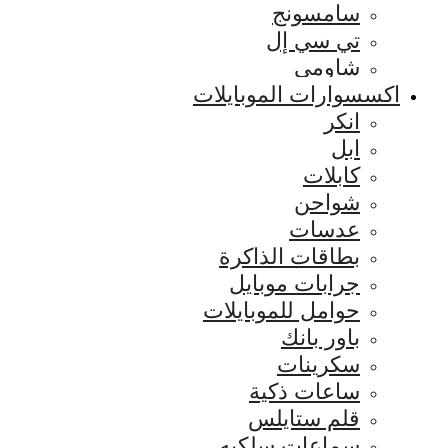
سامسونج
تي سي إل
شاومي
اكسسوارات الموبايلات
انكر
ابل
كابلات
شواحن
عدسات
بطاقات الذاكرة
جرابات موبايل
حوامل للموبايلات
باور بانك
سكرينات
ساعات ذكية
قلم ستايلس
سماعات سلكيه