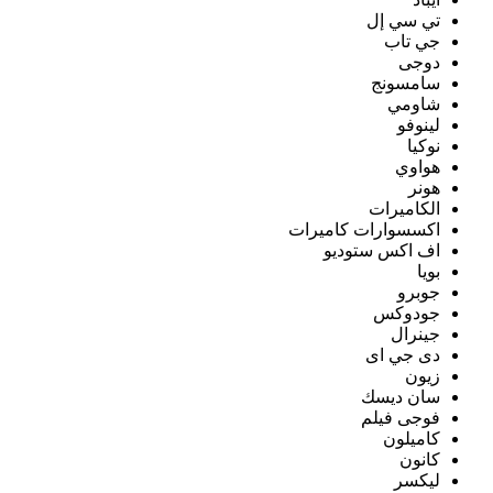
تي سي إل
جي تاب
دوجى
سامسونج
شاومي
لينوفو
نوكيا
هواوي
هونر
الكاميرات
اكسسوارات كاميرات
اف اكس ستوديو
بويا
جوبرو
جودوكس
جينرال
دى جي اى
زيون
سان ديسك
فوجى فيلم
كاميلون
كانون
ليكسر