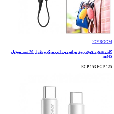
JOYROOM
كابل شحن جوى روم يو اس بى الى ميكرو طول 20 سم موديل
m345
153 EGP
125 EGP