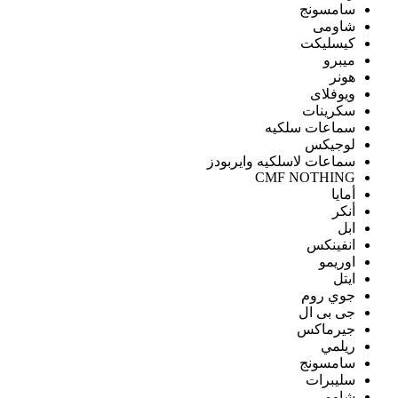
سامسونج
شاومى
كيسليكت
ميبرو
هونر
ويوفلاى
سكرينات
سماعات سلكيه
لوجيكس
سماعات لاسلكيه وايربودز
CMF NOTHING
أمايا
أنكر
ابل
انفينكس
اوريمو
ايتل
جوي روم
جى بى ال
جيرماكس
ريلمي
سامسونج
سليبرات
شاومى