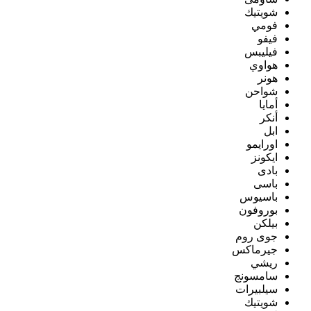
شويتيك
فومي
فيفو
فيليبس
هواوي
هونر
شواحن
أمايا
أنكر
ابل
اورايمو
ايكونز
بادى
باسى
باسيوس
بوروفون
بيلكن
جوى روم
جيرماكس
ريشي
سامسونج
سيلبيرات
شويتيك