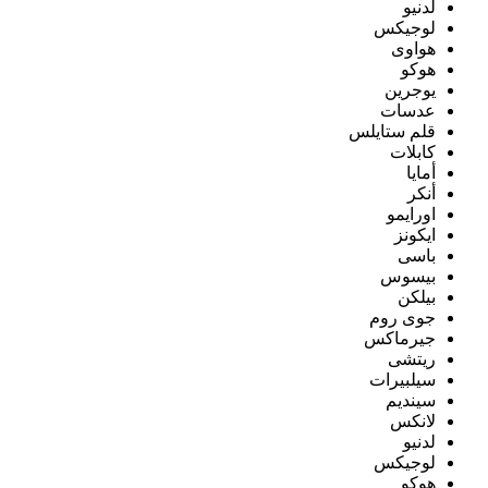
لدنيو
لوجيكس
هواوى
هوكو
يوجرين
عدسات
قلم ستايلس
كابلات
أمايا
أنكر
اورايمو
ايكونز
باسى
بيسوس
بيلكن
جوى روم
جيرماكس
ريتشى
سيلبيرات
سينديم
لانكس
لدنيو
لوجيكس
هوكو