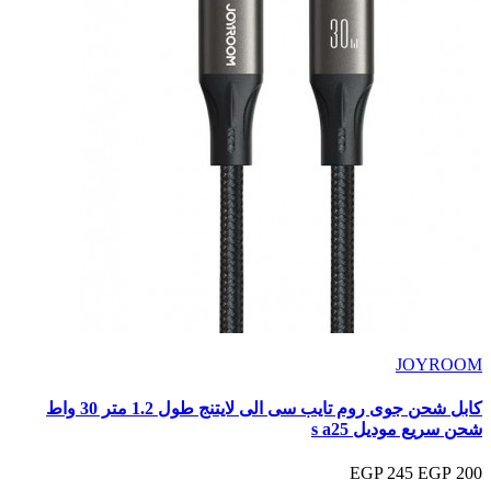
JOYROOM
كابل شحن جوى روم تايب سى الى لايتنج طول 1.2 متر 30 واط
شحن سريع موديل s a25
245 EGP
200 EGP