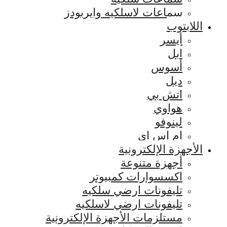
سماعات لاسلكيه وايربودز
اللابتوب
أيسر
ابل
أسوس
ديل
اتش بي
هواوي
لينوفو
ام اس اي
الأجهزة الإلكترونية
أجهزة متنوعة
اكسسوارات كمبيوتر
تليفونات ارضي سلكيه
تليفونات ارضي لاسلكيه
مستلزمات الأجهزة الإلكترونية