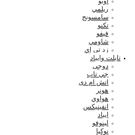
اوبو
ريلمي
سامسونج
تكنو
فيفو
شاومي
زد تي إي
تابلت وايباد
دوجى
جي تاب
اتش ام دى
هونر
هواوي
انفينيكس
ايباد
لينوفو
نوكيا