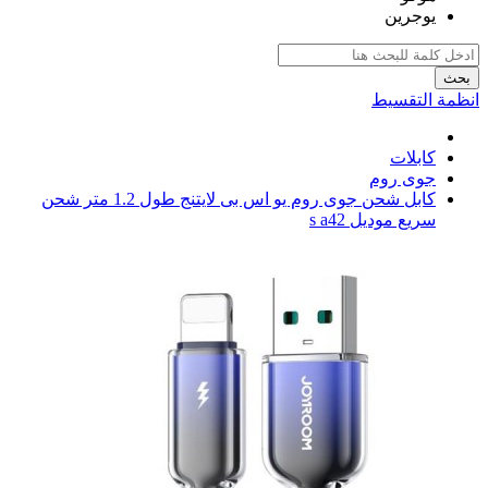
يوجرين
بحث
انظمة التقسيط
كابلات
جوى روم
كابل شحن جوى روم يو اس بى لايتنج طول 1.2 متر شحن
سريع موديل s a42