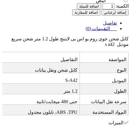
أبيض
الكمية:
اضافة للسلة
إضافة لرغباتي
اضافة للمقارنة
تفاصيل
التقييمات (0)
كابل شحن جوى روم يو اس بى لايتنج طول 1.2 متر شحن سريع
موديل
s a42
المواصفة
التفاصيل
النوع
كابل شحن ونقل بيانات
S-A42
الموديل
الطول
1.2
متر
سرعة نقل البيانات
حتى 480 ميجابت/ثانية
المواد المستخدمة
TPU
،
ABS
، نايلون مجدول
✅
الميزات