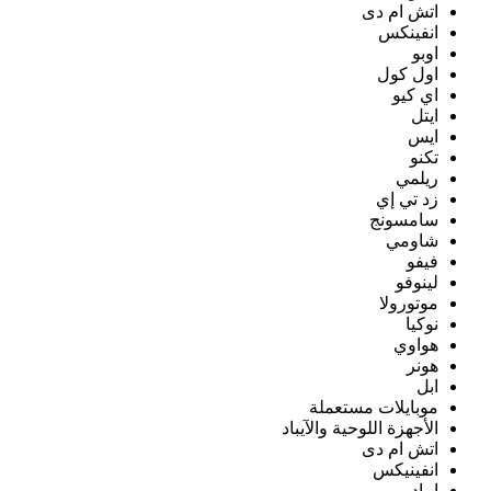
اتش ام دى
انفينكس
اوبو
اول كول
اي كيو
ايتل
ايس
تكنو
ريلمي
زد تي إي
سامسونج
شاومي
فيفو
لينوفو
موتورولا
نوكيا
هواوي
هونر
ابل
موبايلات مستعملة
الأجهزة اللوحية والآيباد
اتش ام دى
انفينيكس
ايباد