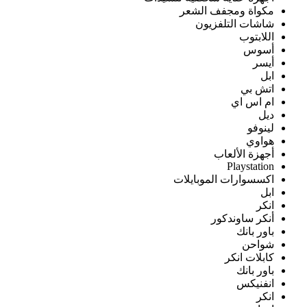
مكواة ومجفف الشعر
شاشات التلفزيون
اللابتوب
أسوس
أيسر
ابل
اتش بي
ام اس اي
ديل
لينوفو
هواوي
أجهزة الألعاب
Playstation
اكسسوارات الموبايلات
ابل
انكر
أنكر ساوندكور
باور بانك
شواحن
كابلات انكر
باور بانك
انفنيكس
انكر