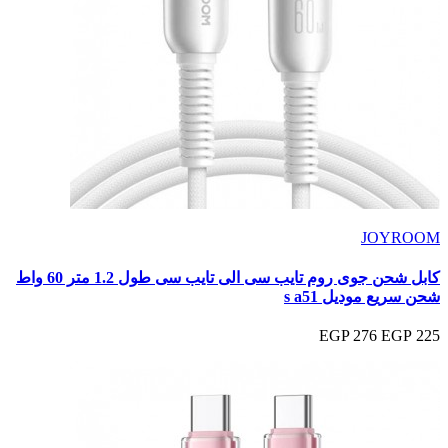
JOYROOM
كابل شحن جوى روم تايب سى الى تايب سى طول 1.2 متر 60 واط
شحن سريع موديل s a51
276 EGP
225 EGP