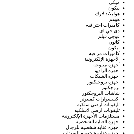
ميكي
نيكون
هوليلاند لارك
هوهم
كاميرات احترافيه
دى جي اى
فوجي فيلم
كانون
نيكون
كاميرات مراقبه
الأجهزة الإلكترونية
أجهزة متنوعة
اجهزه الراديو
اجهزه الشبكات
اجهزه بروجيكتور
بروجكتور
شاشات البروجكتور
اكسسوارات كمبيوتر
تليفونات ارضي سلكيه
تليفونات ارضي لاسلكيه
مستلزمات الأجهزة الإلكترونية
اجهزة العناية الشخصية
اجهزه عنايه شخصيه للرجال
اجهزه عنايه شخصيه للسيدات