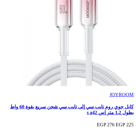
JOYROOM
كابل جوي روم تايب سي إلى تايب سي شحن سريع بقوة 60 واط
بطول 1.2 متر إس s a42
276 EGP
225 EGP