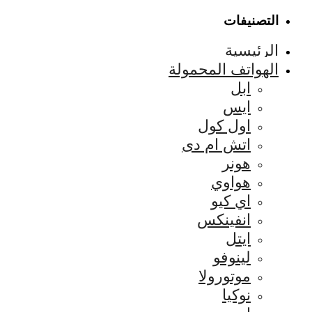
التصنيفات
الرئيسية
الهواتف المحمولة
ابل
ايس
اول كول
اتش ام دى
هونر
هواوي
اي كيو
انفينكس
ايتل
لينوفو
موتورولا
نوكيا