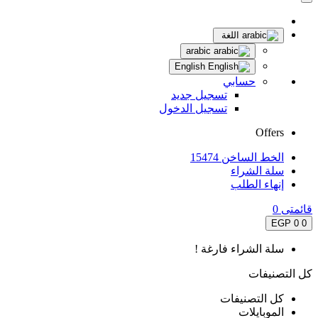
اللغة
arabic
English
حسابي
تسجيل جديد
تسجيل الدخول
Offers
الخط الساخن 15474
سلة الشراء
إنهاء الطلب
قائمتى
0
0 EGP
0
سلة الشراء فارغة !
كل التصنيفات
كل التصنيفات
الموبايلات