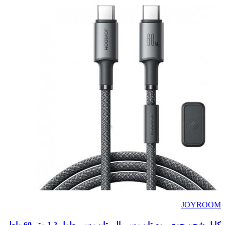
JOYROOM
كابل شحن جوى روم تايب سى الى تايب سى طول 1.2 متر 60 واط