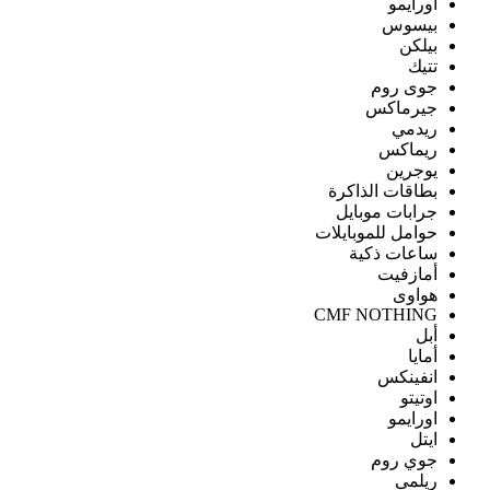
اورايمو
بيسوس
بيلكن
تتيك
جوى روم
جيرماكس
ريدمي
ريماكس
يوجرين
بطاقات الذاكرة
جرابات موبايل
حوامل للموبايلات
ساعات ذكية
أمازفيت
هواوى
CMF NOTHING
أبل
أمايا
انفينكس
اوتيتو
اورايمو
ايتل
جوي روم
ريلمى