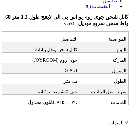
تفاصيل
التقييمات (0)
كابل شحن جوى روم يو اس بى الى لايتنج طول 1.2 متر 60
واط شحن سريع موديل
s a51
المواصفة
التفاصيل
النوع
كابل شحن ونقل بيانات
الماركة
جوي روم
(JOYROOM)
S-A51
الموديل
الطول
1.2
متر
سرعة نقل البيانات
حتى 480 ميجابت/ثانية
الخامات
TPU
،
ABS
، نايلون مجدول
✅
الميزات