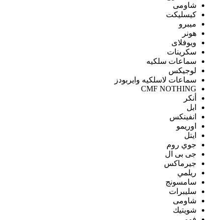
شاومى
كيسليكت
ميبرو
هونر
ويوفلاى
سكرينات
سماعات سلكيه
لوجيكس
سماعات لاسلكيه وايربودز
CMF NOTHING
أنكر
ابل
انفينكس
اوريمو
ايتل
جوي روم
جى بى ال
جيرماكس
ريلمي
سامسونج
سليبرات
شاومى
شويتيك
فومي