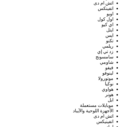
اتش ام دى
انفينكس
اوبو
اول كول
اي كيو
ايتل
ايس
تكنو
ريلمي
زد تي إي
سامسونج
شاومي
فيفو
لينوفو
موتورولا
نوكيا
هواوي
هونر
ابل
موبايلات مستعملة
الأجهزة اللوحية والآيباد
اتش ام دى
انفينيكس
ايباد