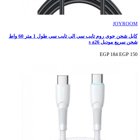
JOYROOM
كابل شحن جوى روم تايب سى الى تايب سى طول 1 متر 60 واط
شحن سريع موديل s a26
184 EGP
150 EGP