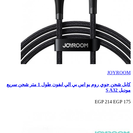
JOYROOM
كابل شحن جوي روم يو اس بي الي ايفون طول 1 متر شحن سريع
موديل S A32
214 EGP
175 EGP