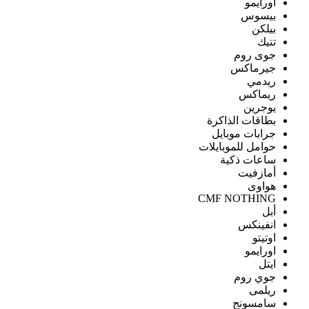
اورايمو
بيسوس
بيلكن
تتيك
جوى روم
جيرماكس
ريدمي
ريماكس
يوجرين
بطاقات الذاكرة
جرابات موبايل
حوامل للموبايلات
ساعات ذكية
أمازفيت
هواوى
CMF NOTHING
أبل
انفينكس
اوتيتو
اورايمو
ايتل
جوي روم
ريلمى
سامسونج