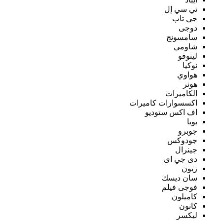
تي سي إل
جي تاب
دوجى
سامسونج
شاومي
لينوفو
نوكيا
هواوي
هونر
الكاميرات
اكسسوارات كاميرات
اف اكس ستوديو
بويا
جوبرو
جودوكس
جينرال
دى جي اى
زيون
سان ديسك
فوجى فيلم
كاميلون
كانون
ليكسر