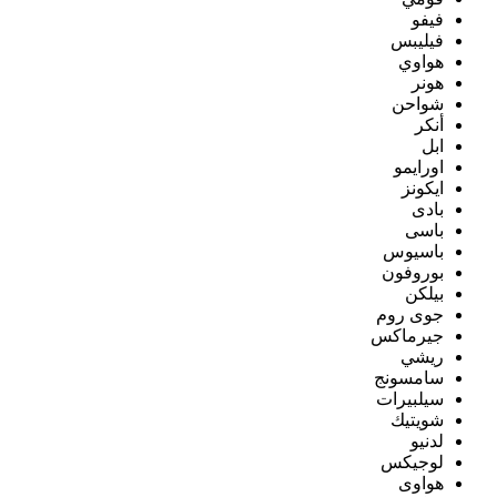
فيفو
فيليبس
هواوي
هونر
شواحن
أنكر
ابل
اورايمو
ايكونز
بادى
باسى
باسيوس
بوروفون
بيلكن
جوى روم
جيرماكس
ريشي
سامسونج
سيلبيرات
شويتيك
لدنيو
لوجيكس
هواوى