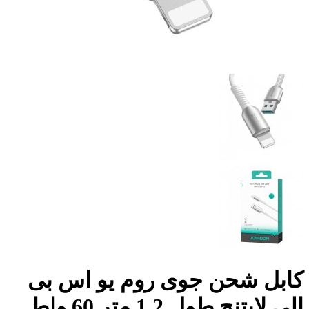
كابل شحن جوى روم يو اس بى
الى لايتنج طول 1.2 متر 60 واط