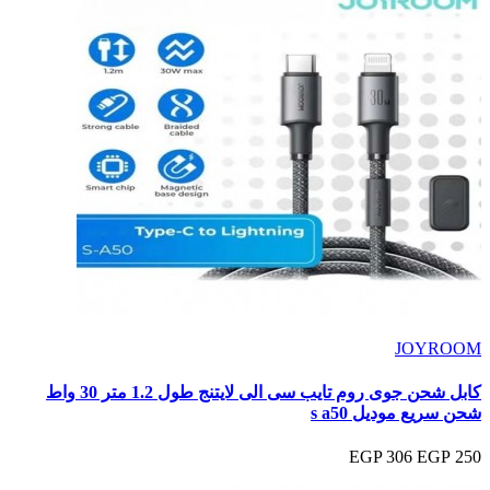
JOYROOM
كابل شحن جوى روم تايب سى الى لايتنج طول 1.2 متر 30 واط
شحن سريع موديل s a50
306 EGP
250 EGP