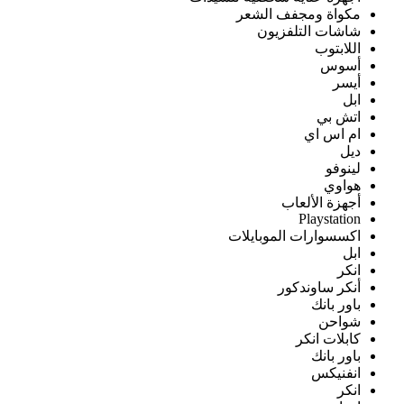
مكواة ومجفف الشعر
شاشات التلفزيون
اللابتوب
أسوس
أيسر
ابل
اتش بي
ام اس اي
ديل
لينوفو
هواوي
أجهزة الألعاب
Playstation
اكسسوارات الموبايلات
ابل
انكر
أنكر ساوندكور
باور بانك
شواحن
كابلات انكر
باور بانك
انفنيكس
انكر