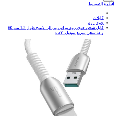
انظمة التقسيط
كابلات
جوى روم
كابل شحن جوى روم يو اس بى الى لايتنج طول 1.2 متر 60
واط شحن سريع موديل s a51