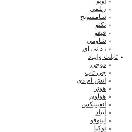
اوبو
ريلمي
سامسونج
تكنو
فيفو
شاومي
زد تي إي
تابلت وايباد
دوجى
جي تاب
اتش ام دى
هونر
هواوي
انفينيكس
ايباد
لينوفو
نوكيا