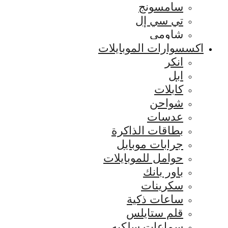
سامسونج
تي سي إل
شاومي
اكسسوارات الموبايلات
انكر
ابل
كابلات
شواحن
عدسات
بطاقات الذاكرة
جرابات موبايل
حوامل للموبايلات
باور بانك
سكرينات
ساعات ذكية
قلم ستايلس
سماعات سلكيه