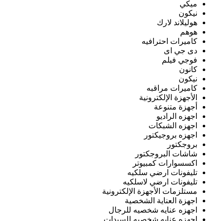
ميكي
نيكون
هوليلاند لارك
هوهم
كاميرات احترافيه
دى جي اى
فوجي فيلم
كانون
نيكون
كاميرات مراقبه
الأجهزة الإلكترونية
أجهزة متنوعة
اجهزه الراديو
اجهزه الشبكات
اجهزه بروجيكتور
بروجكتور
شاشات البروجكتور
اكسسوارات كمبيوتر
تليفونات ارضي سلكيه
تليفونات ارضي لاسلكيه
مستلزمات الأجهزة الإلكترونية
اجهزة العناية الشخصية
اجهزه عنايه شخصيه للرجال
اجهزه عنايه شخصيه للسيدات