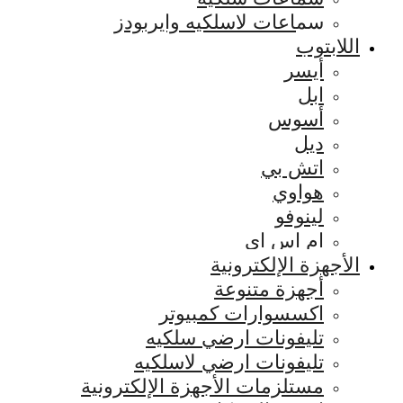
سماعات لاسلكيه وايربودز
اللابتوب
أيسر
ابل
أسوس
ديل
اتش بي
هواوي
لينوفو
ام اس اي
الأجهزة الإلكترونية
أجهزة متنوعة
اكسسوارات كمبيوتر
تليفونات ارضي سلكيه
تليفونات ارضي لاسلكيه
مستلزمات الأجهزة الإلكترونية