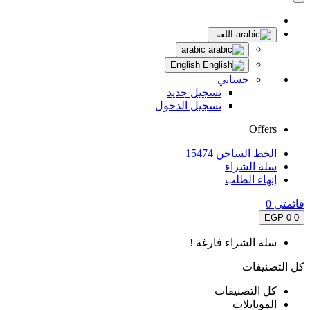
اللغة
arabic
English
حسابي
تسجيل جديد
تسجيل الدخول
Offers
الخط الساخن 15474
سلة الشراء
إنهاء الطلب
قائمتى
0
0 EGP
0
سلة الشراء فارغة !
كل التصنيفات
كل التصنيفات
الموبايلات