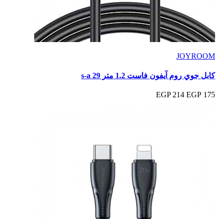
JOYROOM
كابل جوي روم آيفون فاست 1.2 متر s-a 29
214 EGP
175 EGP