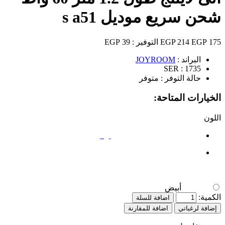
شحن سريع موديل s a51
175 EGP
214 EGP
التوفير :
39 EGP
البراند :
JOYROOM
SER :
1735
حالة التوفر :
متوفر
الخيارات المتاحة:
اللون
أبيض
أبيض
الكمية:
اضافة للسلة
إضافة لرغباتي
اضافة للمقارنة