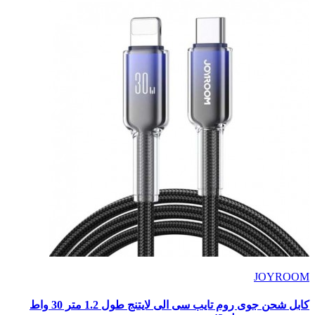
JOYROOM
كابل شحن جوى روم تايب سى الى لايتنج طول 1.2 متر 30 واط