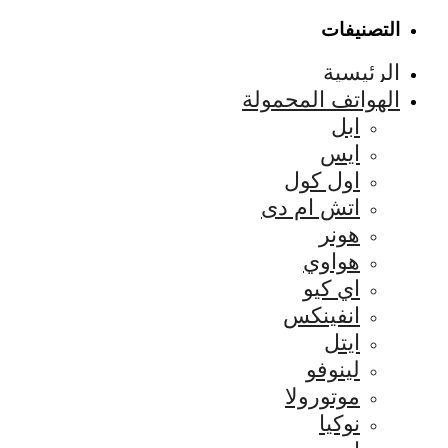
التصنيفات
الرئيسية
الهواتف المحمولة
ابل
ايس
اول كول
اتش ام دى
هونر
هواوي
اي كيو
انفينكس
ايتل
لينوفو
موتورولا
نوكيا