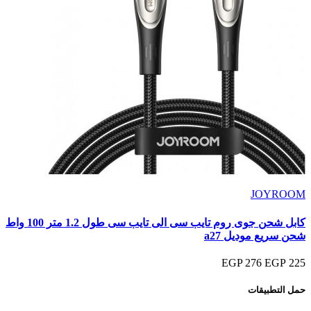
JOYROOM
كابل شحن جوى روم تايب سى الى تايب سى طول 1.2 متر 100 واط
شحن سريع موديل a27
276 EGP
225 EGP
حمل التطبيقات