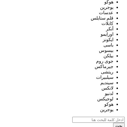
هوكو
يوجرين
عدسات
قلم ستايلس
كابلات
أنكر
اورايمو
ايكونز
باسى
بيسوس
بيلكن
جوى روم
جيرماكس
ريتشى
سيلبيرات
سينديم
لانكس
لدنيو
لوجيكس
هوكو
يوجرين
بحث