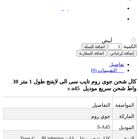
أبيض
أبيض
الكمية:
اضافة للسلة
إضافة لرغباتي
اضافة للمقارنة
تفاصيل
التقييمات (0)
كال شحن جوى روم تايب سى الى لايتنج طول 1 متر 30
واط شحن سريع موديل
s a45
المواصفة
التفاصيل
الماركة
جوي روم
S-A45
الموديل
النوع
كابل شحن ونقل بيانات
Lightning
إلى
Type-C