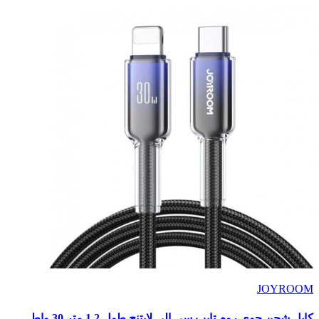
JOYROOM
كابل شحن جوى روم تايب سى الى لايتنج طول 1.2 متر 30 واط