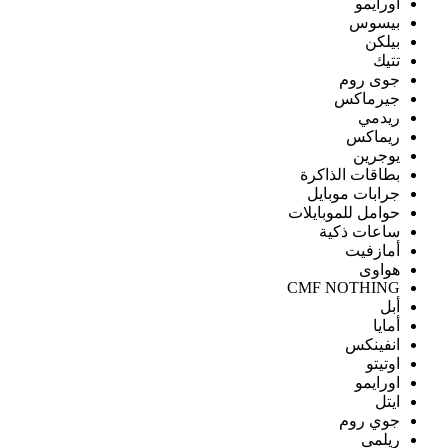
اورايمو
بيسوس
بيلكن
تتيك
جوى روم
جيرماكس
ريدمي
ريماكس
يوجرين
بطاقات الذاكرة
جرابات موبايل
حوامل للموبايلات
ساعات ذكية
أمازفيت
هواوى
CMF NOTHING
أبل
أمايا
انفينكس
اوتيتو
اورايمو
ايتل
جوي روم
ريلمى