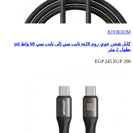
JOYROOM
كابل شحن جوي روم sa28 تايب سي إلى تايب سي 60 واط pd
بطول 2 متر
245 EGP
200 EGP