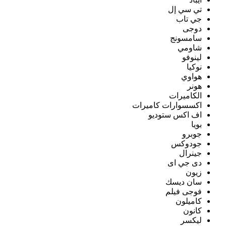
تي سي إل
جي تاب
دوجى
سامسونج
شاومي
لينوفو
نوكيا
هواوي
هونر
الكاميرات
اكسسوارات كاميرات
اف اكس ستوديو
بويا
جوبرو
جودوكس
جينرال
دى جي اى
زيون
سان ديسك
فوجى فيلم
كاميلون
كانون
ليكسر