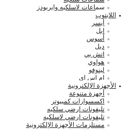
سماعات لاسلكيه وايربودز
اللابتوب
أيسر
ابل
أسوس
ديل
اتش بي
هواوي
لينوفو
ام اس اي
الأجهزة الإلكترونية
أجهزة متنوعة
اكسسوارات كمبيوتر
تليفونات ارضي سلكيه
تليفونات ارضي لاسلكيه
مستلزمات الأجهزة الإلكترونية