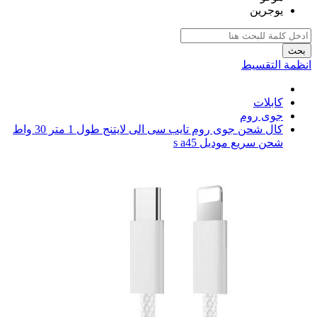
يوجرين
بحث
انظمة التقسيط
كابلات
جوى روم
كال شحن جوى روم تايب سى الى لايتنج طول 1 متر 30 واط
شحن سريع موديل s a45