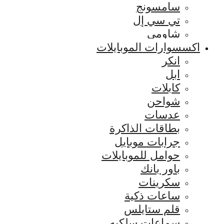
سامسونج
تي سي إل
شاومي
اكسسوارات الموبايلات
انكر
ابل
كابلات
شواحن
عدسات
بطاقات الذاكرة
جرابات موبايل
حوامل للموبايلات
باور بانك
سكرينات
ساعات ذكية
قلم ستايلس
سماعات سلكيه