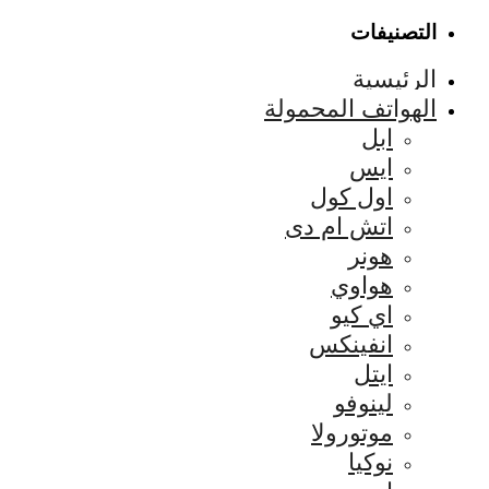
التصنيفات
الرئيسية
الهواتف المحمولة
ابل
ايس
اول كول
اتش ام دى
هونر
هواوي
اي كيو
انفينكس
ايتل
لينوفو
موتورولا
نوكيا