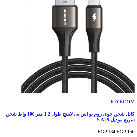
JOYROOM
كابل شحن جوى روم يو اس بى لايتنج طول 1.2 متر 100 واط شحن
سريع موديل S A25
184 EGP
150 EGP