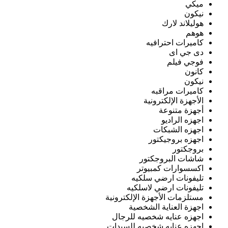
ميكي
نيكون
هوليلاند لارك
هوهم
كاميرات احترافيه
دى جي اى
فوجي فيلم
كانون
نيكون
كاميرات مراقبه
الأجهزة الإلكترونية
أجهزة متنوعة
اجهزه الراديو
اجهزه الشبكات
اجهزه بروجيكتور
بروجكتور
شاشات البروجكتور
اكسسوارات كمبيوتر
تليفونات ارضي سلكيه
تليفونات ارضي لاسلكيه
مستلزمات الأجهزة الإلكترونية
اجهزة العناية الشخصية
اجهزه عنايه شخصيه للرجال
اجهزه عنايه شخصيه للسيدات