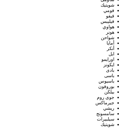
شويتيك
فومي
فيفو
فيليبس
هواوي
هونر
شواحن
أمايا
أنكر
ابل
اورايمو
ايكونز
بادى
باسى
باسيوس
بوروفون
بيلكن
جوى روم
جيرماكس
ريشي
سامسونج
سيلبيرات
شويتيك