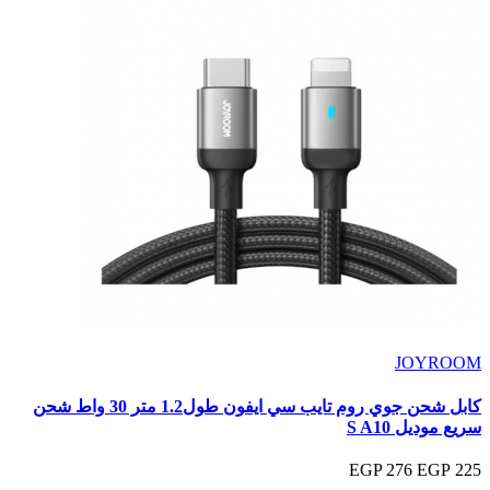
JOYROOM
كابل شحن جوي روم تايب سي ايفون طول1.2 متر 30 واط شحن
سريع موديل S A10
276 EGP
225 EGP