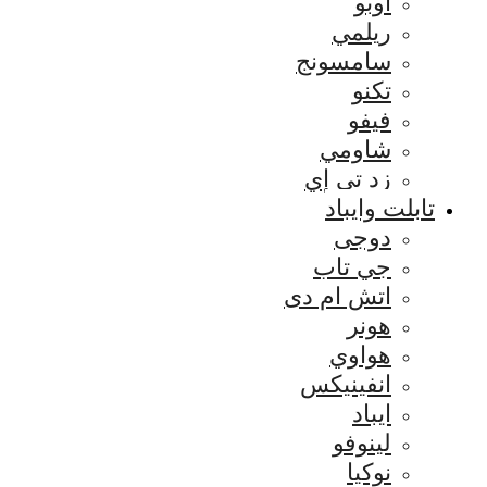
اوبو
ريلمي
سامسونج
تكنو
فيفو
شاومي
زد تي إي
تابلت وايباد
دوجى
جي تاب
اتش ام دى
هونر
هواوي
انفينيكس
ايباد
لينوفو
نوكيا