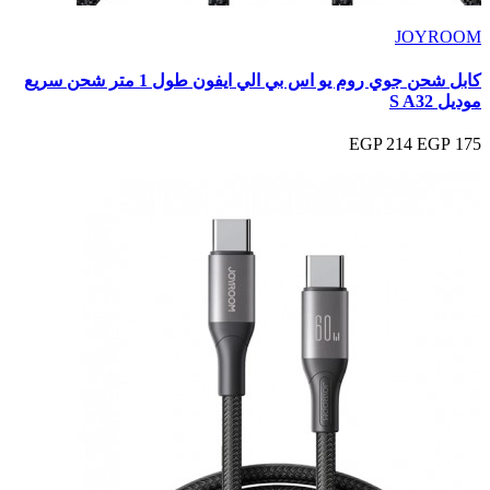
JOYROOM
كابل شحن جوي روم يو اس بي الي ايفون طول 1 متر شحن سريع
موديل S A32
214 EGP
175 EGP