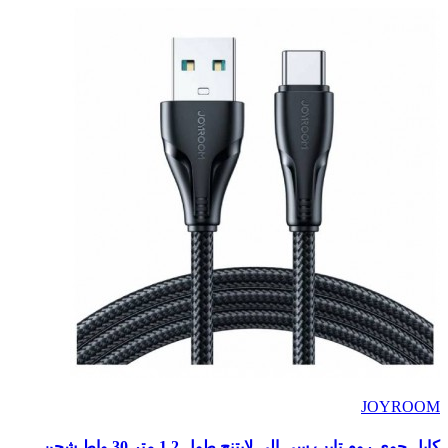
JOYROOM
كابل جوى روم تايب سى الى لايتنج طول 1.2 متر 30 واط شحن