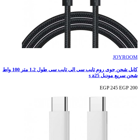
JOYROOM
كابل شحن جوى روم تايب سى الى تايب سى طول 1.2 متر 100 واط
شحن سريع موديل s a25
245 EGP
200 EGP