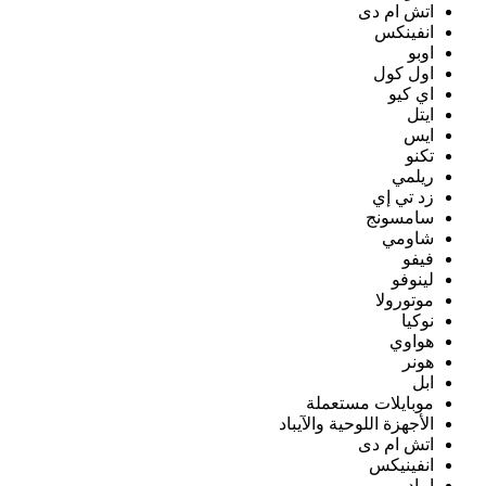
اتش ام دى
انفينكس
اوبو
اول كول
اي كيو
ايتل
ايس
تكنو
ريلمي
زد تي إي
سامسونج
شاومي
فيفو
لينوفو
موتورولا
نوكيا
هواوي
هونر
ابل
موبايلات مستعملة
الأجهزة اللوحية والآيباد
اتش ام دى
انفينيكس
ايباد