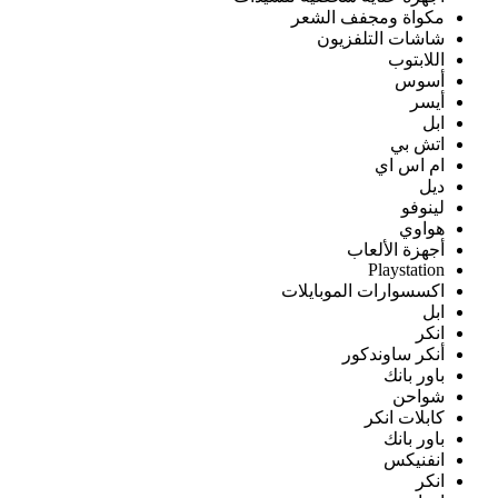
مكواة ومجفف الشعر
شاشات التلفزيون
اللابتوب
أسوس
أيسر
ابل
اتش بي
ام اس اي
ديل
لينوفو
هواوي
أجهزة الألعاب
Playstation
اكسسوارات الموبايلات
ابل
انكر
أنكر ساوندكور
باور بانك
شواحن
كابلات انكر
باور بانك
انفنيكس
انكر