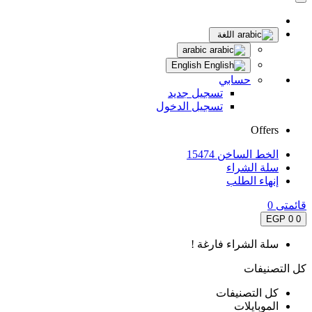
اللغة
arabic
English
حسابي
تسجيل جديد
تسجيل الدخول
Offers
الخط الساخن 15474
سلة الشراء
إنهاء الطلب
قائمتى
0
0 EGP
0
سلة الشراء فارغة !
كل التصنيفات
كل التصنيفات
الموبايلات