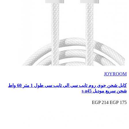
JOYROOM
كابل شحن جوى روم تايب سى الى تايب سى طول 1 متر 60 واط
شحن سريع موديل s a45
214 EGP
175 EGP