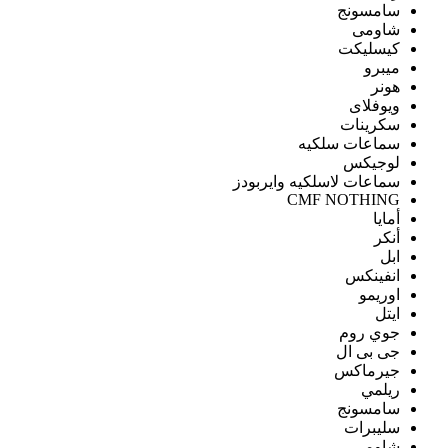
سامسونج
شاومى
كيسليكت
ميبرو
هونر
ويوفلاى
سكرينات
سماعات سلكيه
لوجيكس
سماعات لاسلكيه وايربودز
CMF NOTHING
أمايا
أنكر
ابل
انفينكس
اوريمو
ايتل
جوي روم
جى بى ال
جيرماكس
ريلمي
سامسونج
سليبرات
شاومى