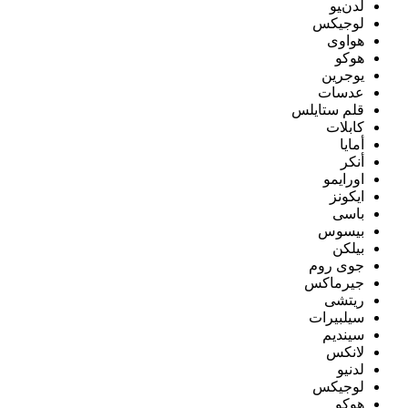
لدنيو
لوجيكس
هواوى
هوكو
يوجرين
عدسات
قلم ستايلس
كابلات
أمايا
أنكر
اورايمو
ايكونز
باسى
بيسوس
بيلكن
جوى روم
جيرماكس
ريتشى
سيلبيرات
سينديم
لانكس
لدنيو
لوجيكس
هوكو