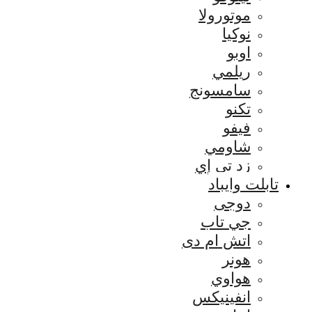
موتورولا
نوكيا
اوبو
ريلمي
سامسونج
تكنو
فيفو
شاومي
زد تي إي
تابلت وايباد
دوجى
جي تاب
اتش ام دى
هونر
هواوي
انفينيكس