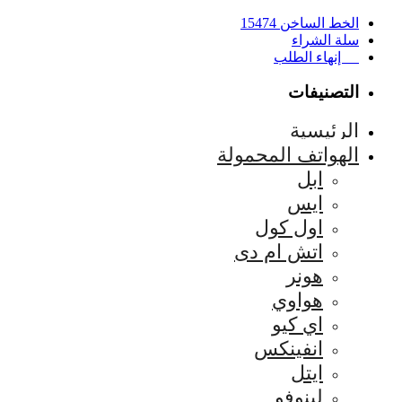
الخط الساخن 15474
سلة الشراء
إنهاء الطلب
التصنيفات
الرئيسية
الهواتف المحمولة
ابل
ايس
اول كول
اتش ام دى
هونر
هواوي
اي كيو
انفينكس
ايتل
لينوفو