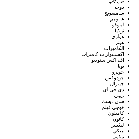
جي تاب
دوجى
سامسونج
شاومي
لينوفو
نوكيا
هواوي
هونر
الكاميرات
اكسسوارات كاميرات
اف اكس ستوديو
بويا
جوبرو
جودوكس
جينرال
دى جي اى
زيون
سان ديسك
فوجى فيلم
كاميلون
كانون
ليكسر
ميكي
نيكون