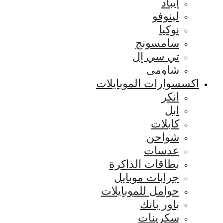
ايباد
لينوفو
نوكيا
سامسونج
تي سي إل
شاومي
اكسسوارات الموبايلات
انكر
ابل
كابلات
شواحن
عدسات
بطاقات الذاكرة
جرابات موبايل
حوامل للموبايلات
باور بانك
سكرينات