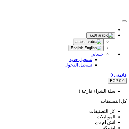
اللغة
arabic
English
حسابي
تسجيل جديد
تسجيل الدخول
قائمتى
0
0 EGP
0
سلة الشراء فارغة !
كل التصنيفات
كل التصنيفات
الموبايلات
اتش ام دى
انفينكس