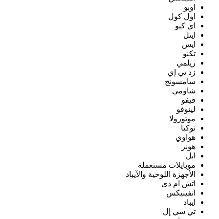
اوبو
اول كول
اي كيو
ايتل
ايس
تكنو
ريلمي
زد تي إي
سامسونج
شاومي
فيفو
لينوفو
موتورولا
نوكيا
هواوي
هونر
ابل
موبايلات مستعملة
الأجهزة اللوحية والآيباد
اتش ام دى
انفينيكس
ايباد
تي سي إل