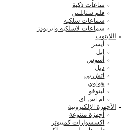
ساعات ذكية
قلم ستايلس
سماعات سلكيه
سماعات لاسلكيه وايربودز
اللابتوب
أيسر
ابل
أسوس
ديل
اتش بي
هواوي
لينوفو
ام اس اي
الأجهزة الإلكترونية
أجهزة متنوعة
اكسسوارات كمبيوتر