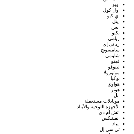
اوبو
اول كول
اي كيو
ايتل
ايس
تكنو
ريلمي
زد تي إي
سامسونج
شاومي
فيفو
لينوفو
موتورولا
نوكيا
هواوي
هونر
ابل
موبايلات مستعملة
الأجهزة اللوحية والآيباد
اتش ام دى
انفينيكس
ايباد
تي سي إل