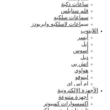
ساعات ذكية
قلم ستايلس
سماعات سلكيه
سماعات لاسلكيه وايربودز
اللابتوب
أيسر
ابل
أسوس
ديل
اتش بي
هواوي
لينوفو
ام اس اي
الأجهزة الإلكترونية
أجهزة متنوعة
اكسسوارات كمبيوتر