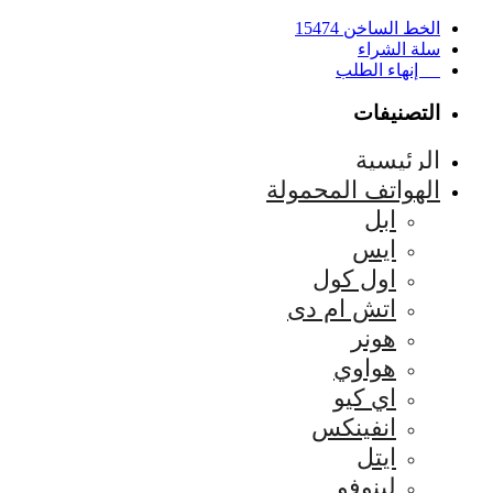
الخط الساخن 15474
سلة الشراء
إنهاء الطلب
التصنيفات
الرئيسية
الهواتف المحمولة
ابل
ايس
اول كول
اتش ام دى
هونر
هواوي
اي كيو
انفينكس
ايتل
لينوفو