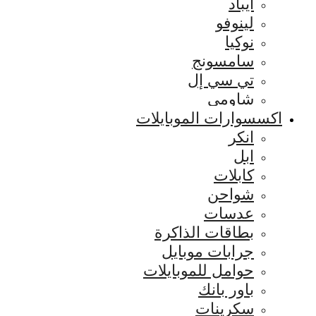
ايباد
لينوفو
نوكيا
سامسونج
تي سي إل
شاومي
اكسسوارات الموبايلات
انكر
ابل
كابلات
شواحن
عدسات
بطاقات الذاكرة
جرابات موبايل
حوامل للموبايلات
باور بانك
سكرينات