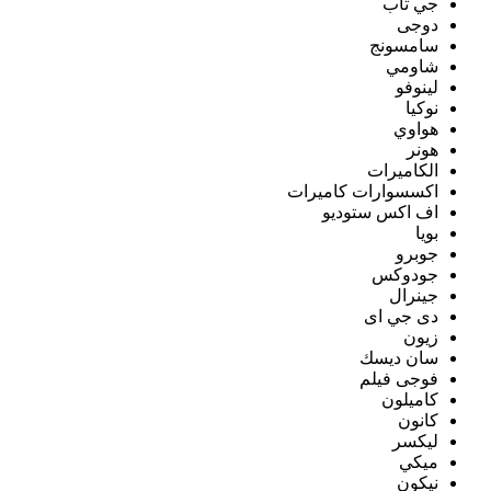
جي تاب
دوجى
سامسونج
شاومي
لينوفو
نوكيا
هواوي
هونر
الكاميرات
اكسسوارات كاميرات
اف اكس ستوديو
بويا
جوبرو
جودوكس
جينرال
دى جي اى
زيون
سان ديسك
فوجى فيلم
كاميلون
كانون
ليكسر
ميكي
نيكون