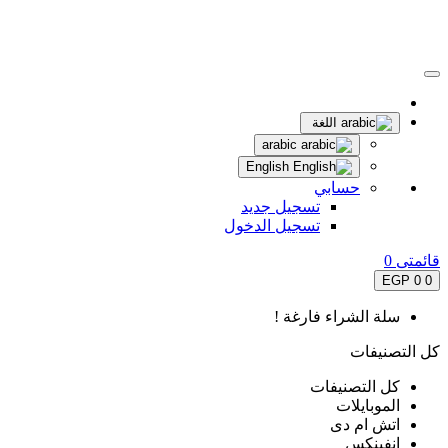
اللغة
arabic
English
حسابي
تسجيل جديد
تسجيل الدخول
قائمتى
0
0 EGP
0
سلة الشراء فارغة !
كل التصنيفات
كل التصنيفات
الموبايلات
اتش ام دى
انفينكس