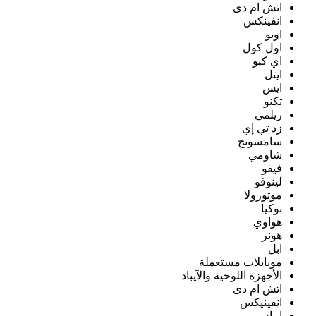
اتش ام دى
انفينكس
اوبو
اول كول
اي كيو
ايتل
ايس
تكنو
ريلمي
زد تي إي
سامسونج
شاومي
فيفو
لينوفو
موتورولا
نوكيا
هواوي
هونر
ابل
موبايلات مستعملة
الأجهزة اللوحية والآيباد
اتش ام دى
انفينيكس
ايباد