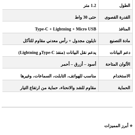
الطول
1.2
متر
القدرة القصوى
حتى 30 واط
المنافذ
Type‑C + Lightning + Micro USB
مادة التصنيع
نايلون مجدول + رأس معدني مقاوم للتآكل
دعم البيانات
يدعم نقل البيانات
(
منفذ
Lightning
Type‑C)
و
الألوان المتاحة
أسود – أزرق – أحمر
الاستخدام
مناسب للهواتف، التابلت، السماعات، وغيرها
الحماية
مقاوم للشد والانحناء، حماية من ارتفاع التيار
⭐
أبرز المميزات