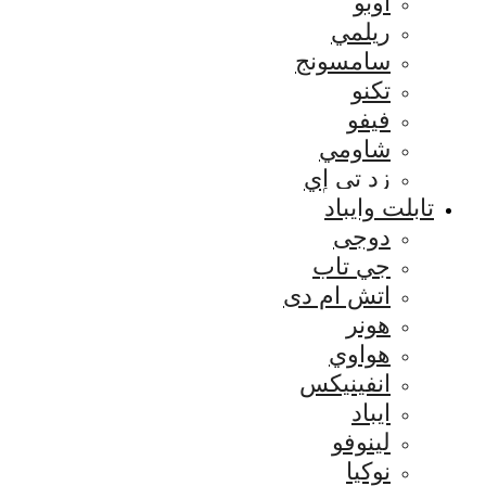
اوبو
ريلمي
سامسونج
تكنو
فيفو
شاومي
زد تي إي
تابلت وايباد
دوجى
جي تاب
اتش ام دى
هونر
هواوي
انفينيكس
ايباد
لينوفو
نوكيا