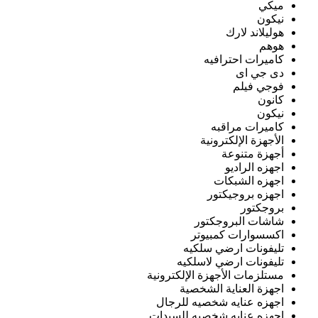
ميكي
نيكون
هوليلاند لارك
هوهم
كاميرات احترافيه
دى جي اى
فوجي فيلم
كانون
نيكون
كاميرات مراقبه
الأجهزة الإلكترونية
أجهزة متنوعة
اجهزه الراديو
اجهزه الشبكات
اجهزه بروجيكتور
بروجكتور
شاشات البروجكتور
اكسسوارات كمبيوتر
تليفونات ارضي سلكيه
تليفونات ارضي لاسلكيه
مستلزمات الأجهزة الإلكترونية
اجهزة العناية الشخصية
اجهزه عنايه شخصيه للرجال
اجهزه عنايه شخصيه للسيدات