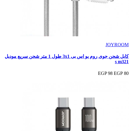
JOYROOM
كابل شحن جوى روم يو اس بى 3x1 طول 1 متر شحن سريع موديل
s m321
98 EGP
80 EGP