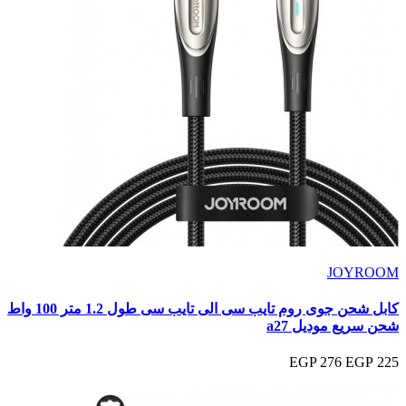
JOYROOM
كابل شحن جوى روم تايب سى الى تايب سى طول 1.2 متر 100 واط
شحن سريع موديل a27
276 EGP
225 EGP