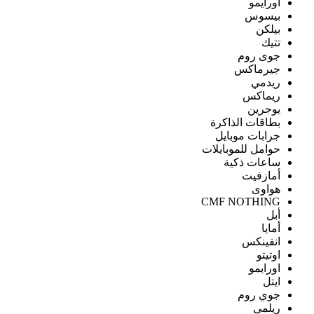
اورايمو
بيسوس
بيلكن
تتيك
جوى روم
جيرماكس
ريدمي
ريماكس
يوجرين
بطاقات الذاكرة
جرابات موبايل
حوامل للموبايلات
ساعات ذكية
أمازفيت
هواوى
CMF NOTHING
أبل
أمايا
انفينكس
اوتيتو
اورايمو
ايتل
جوي روم
ريلمى