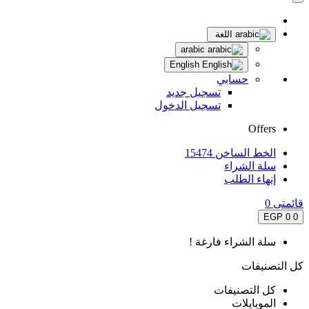
اللغة
arabic
English
حسابي
تسجيل جديد
تسجيل الدخول
Offers
الخط الساخن 15474
سلة الشراء
إنهاء الطلب
قائمتى
0
0 EGP
0
سلة الشراء فارغة !
كل التصنيفات
كل التصنيفات
الموبايلات