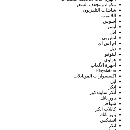
مكواة ومجفف الشعر
شاشات التلفزيون
اللابتوب
أسوس
أيسر
ابل
اتش بي
ام اس اي
ديل
لينوفو
هواوي
أجهزة الألعاب
Playstation
اكسسوارات الموبايلات
ابل
انكر
أنكر ساوندكور
باور بانك
شواحن
كابلات انكر
باور بانك
انفنيكس
انكر