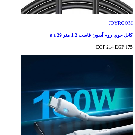
JOYROOM
كابل جوي روم آيفون فاست 1.2 متر s-a 29
214 EGP
175 EGP