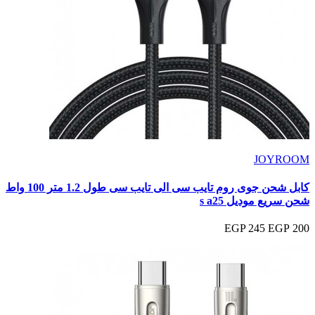
JOYROOM
كابل شحن جوى روم تايب سى الى تايب سى طول 1.2 متر 100 واط
شحن سريع موديل s a25
245 EGP
200 EGP