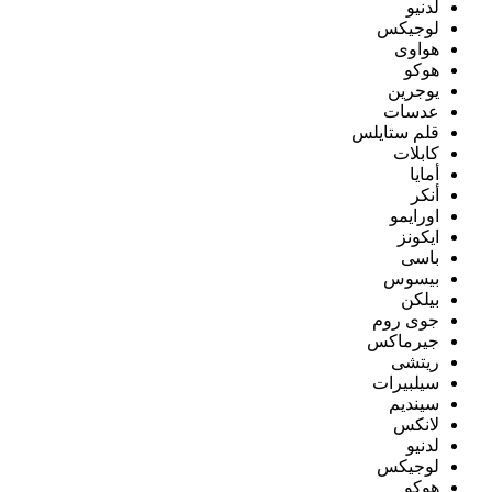
لدنيو
لوجيكس
هواوى
هوكو
يوجرين
عدسات
قلم ستايلس
كابلات
أمايا
أنكر
اورايمو
ايكونز
باسى
بيسوس
بيلكن
جوى روم
جيرماكس
ريتشى
سيلبيرات
سينديم
لانكس
لدنيو
لوجيكس
هوكو