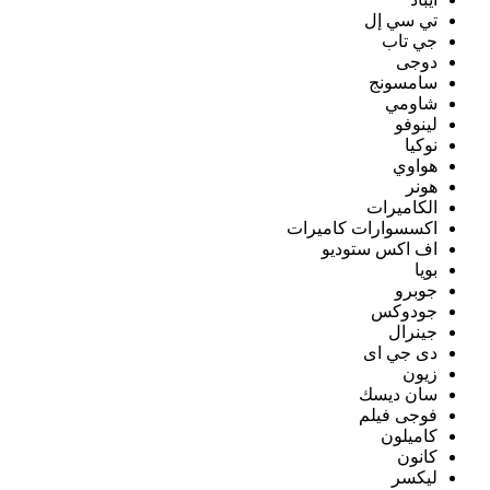
تي سي إل
جي تاب
دوجى
سامسونج
شاومي
لينوفو
نوكيا
هواوي
هونر
الكاميرات
اكسسوارات كاميرات
اف اكس ستوديو
بويا
جوبرو
جودوكس
جينرال
دى جي اى
زيون
سان ديسك
فوجى فيلم
كاميلون
كانون
ليكسر