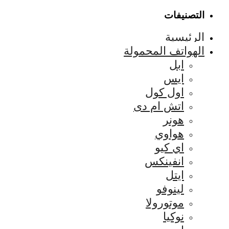
التصنيفات
الرئيسية
الهواتف المحمولة
ابل
ايس
اول كول
اتش ام دى
هونر
هواوي
اي كيو
انفينكس
ايتل
لينوفو
موتورولا
نوكيا