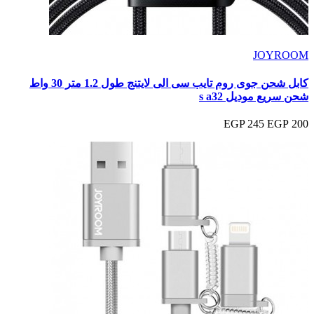
JOYROOM
كابل شحن جوى روم تايب سى الى لايتنج طول 1.2 متر 30 واط
شحن سريع موديل s a32
245 EGP
200 EGP