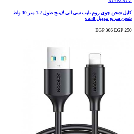
JOYROOM
كابل شحن جوى روم تايب سى الى لايتنج طول 1.2 متر 30 واط
شحن سريع موديل s a50
306 EGP
250 EGP