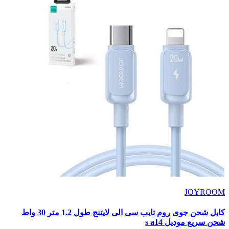
JOYROOM
كابل شحن جوى روم تايب سى الى لايتنج طول 1.2 متر 30 واط
شحن سريع موديل s a14