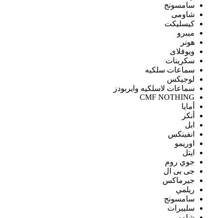
سامسونج
شاومى
كيسليكت
ميبرو
هونر
ويوفلاى
سكرينات
سماعات سلكيه
لوجيكس
سماعات لاسلكيه وايربودز
CMF NOTHING
أمايا
أنكر
ابل
انفينكس
اوريمو
ايتل
جوي روم
جى بى ال
جيرماكس
ريلمي
سامسونج
سليبرات
شاومى