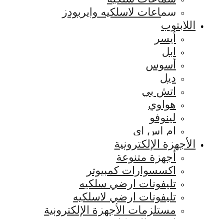
سماعات لاسلكيه وايربودز
اللابتوب
أيسر
ابل
أسوس
ديل
اتش بي
هواوي
لينوفو
ام اس اي
الأجهزة الإلكترونية
أجهزة متنوعة
اكسسوارات كمبيوتر
تليفونات ارضي سلكيه
تليفونات ارضي لاسلكيه
مستلزمات الأجهزة الإلكترونية