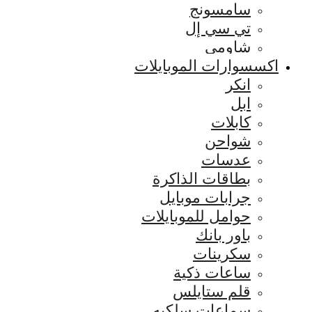
سامسونج
تي سي إل
شاومي
اكسسوارات الموبايلات
انكر
ابل
كابلات
شواحن
عدسات
بطاقات الذاكرة
جرابات موبايل
حوامل للموبايلات
باور بانك
سكرينات
ساعات ذكية
قلم ستايلس
سماعات سلكيه