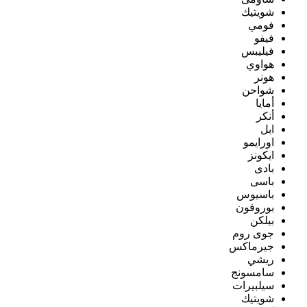
شويتيك
فومي
فيفو
فيليبس
هواوي
هونر
شواحن
أمايا
أنكر
ابل
اورايمو
ايكونز
بادى
باسى
باسيوس
بوروفون
بيلكن
جوى روم
جيرماكس
ريشي
سامسونج
سيلبيرات
شويتيك