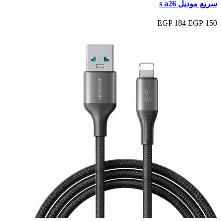
سريع موديل s a26
184 EGP
150 EGP