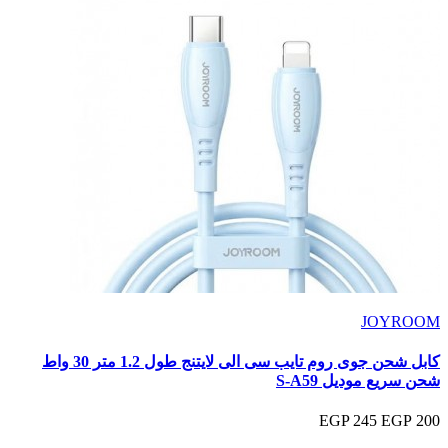
JOYROOM
كابل شحن جوى روم تايب سى الى لايتنج طول 1.2 متر 30 واط
شحن سريع موديل S-A59
245 EGP
200 EGP