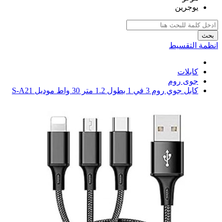
يوجرين
بحث
انظمة التقسيط
كابلات
جوى روم
كابل جوي روم 3 في 1 بطول 1.2 متر 30 واط موديل S-A21