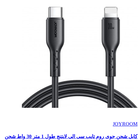
JOYROOM
كابل شحن جوى روم تايب سى الى لايتنج طول 1 متر 30 واط شحن