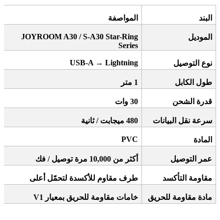
البند
المواصفة
JOYROOM A30 / S-A30 Star-Ring
الموديل
Series
USB-A
→
Lightning
نوع التوصيل
طول الكابل
1
متر
قدرة الشحن
30
وات
سرعة نقل البيانات
480
ميجابت / ثانية
PVC
المادة
عمر التوصيل
أكثر من 10,000 مرة توصيل / فك
مقاومة التأكسد
طرف مقاوم للأكسدة لتحمّل أعلى
مادة مقاومة للحريق
خامات مقاومة للحريق بمعيار
V1