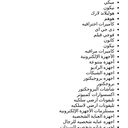
ميكي
نيكون
هوليلاند لارك
هوهم
كاميرات احترافيه
دى جي اى
فوجي فيلم
كانون
نيكون
كاميرات مراقبه
الأجهزة الإلكترونية
أجهزة متنوعة
اجهزه الراديو
اجهزه الشبكات
اجهزه بروجيكتور
بروجكتور
شاشات البروجكتور
اكسسوارات كمبيوتر
تليفونات ارضي سلكيه
تليفونات ارضي لاسلكيه
مستلزمات الأجهزة الإلكترونية
اجهزة العناية الشخصية
اجهزه عنايه شخصيه للرجال
اجهزه عنايه شخصيه للسيدات