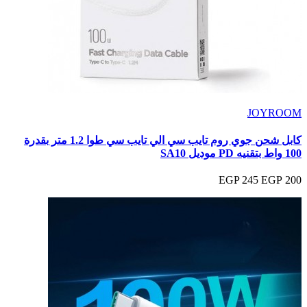
JOYROOM
كابل شحن جوي روم تايب سي الي تايب سي طوا 1.2 متر بقدرة
100 واط بتقنيه PD موديل SA10
245 EGP
200 EGP