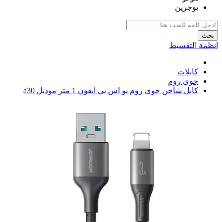
يوجرين
بحث
انظمة التقسيط
كابلات
جوى روم
كابل شاحن جوي روم يو اس بي ايفون 1 متر موديل a30