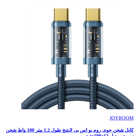
JOYROOM
كابل شحن جوى روم يو اس بى لايتنج طول 1.2 متر 100 واط شحن
سريع موديل s cc100a12