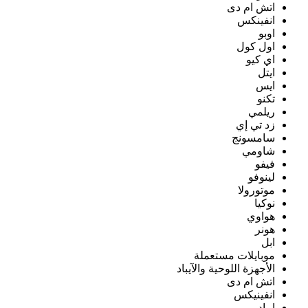
اتش ام دى
انفينكس
اوبو
اول كول
اي كيو
ايتل
ايس
تكنو
ريلمي
زد تي إي
سامسونج
شاومي
فيفو
لينوفو
موتورولا
نوكيا
هواوي
هونر
ابل
موبايلات مستعملة
الأجهزة اللوحية والآيباد
اتش ام دى
انفينيكس
ايباد