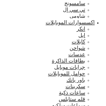
سامسونج
تي سي إل
شاومي
اكسسوارات الموبايلات
انكر
ابل
كابلات
شواحن
عدسات
بطاقات الذاكرة
جرابات موبايل
حوامل للموبايلات
باور بانك
سكرينات
ساعات ذكية
قلم ستايلس
سماعات سلكيه