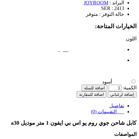
البراند :
JOYROOM
SER :
2413
حالة التوفر :
متوفر
الخيارات المتاحة:
اللون
أسود
أسود
الكمية:
اضافة للسلة
إضافة لرغباتي
اضافة للمقارنة
تفاصيل
التقييمات (0)
كابل شاحن جوي روم يو اس بي ايفون 1 متر موديل
a30
المواصفات