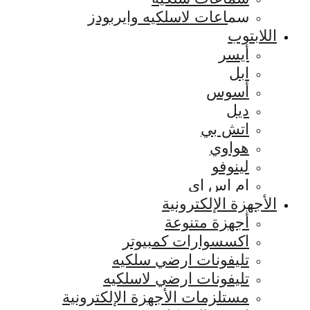
سماعات لاسلكيه وايربودز
اللابتوب
أيسر
ابل
أسوس
ديل
اتش بي
هواوي
لينوفو
ام اس اي
الأجهزة الإلكترونية
أجهزة متنوعة
اكسسوارات كمبيوتر
تليفونات ارضي سلكيه
تليفونات ارضي لاسلكيه
مستلزمات الأجهزة الإلكترونية