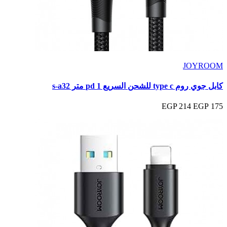
JOYROOM
كابل جوي روم type c للشحن السريع pd 1 متر s-a32
214 EGP
175 EGP