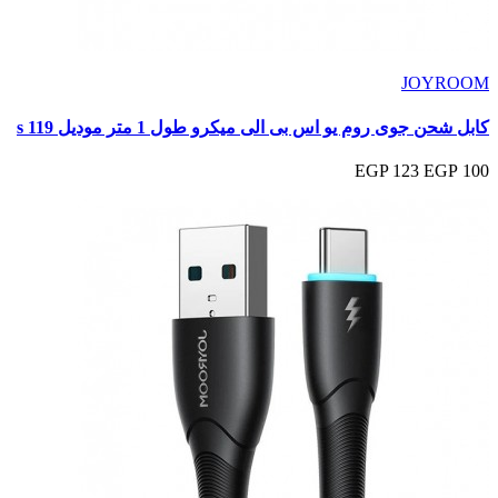
JOYROOM
كابل شحن جوى روم يو اس بى الى ميكرو طول 1 متر موديل s 119
123 EGP
100 EGP