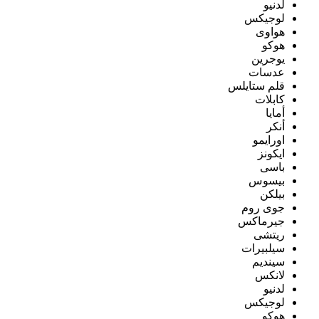
لدنيو
لوجيكس
هواوى
هوكو
يوجرين
عدسات
قلم ستايلس
كابلات
أمايا
أنكر
اورايمو
ايكونز
باسى
بيسوس
بيلكن
جوى روم
جيرماكس
ريتشى
سيلبيرات
سينديم
لانكس
لدنيو
لوجيكس
هوكو