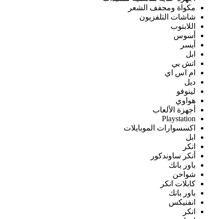
مكواة ومجفف الشعر
شاشات التلفزيون
اللابتوب
أسوس
أيسر
ابل
اتش بي
ام اس اي
ديل
لينوفو
هواوي
أجهزة الألعاب
Playstation
اكسسوارات الموبايلات
ابل
انكر
أنكر ساوندكور
باور بانك
شواحن
كابلات انكر
باور بانك
انفنيكس
انكر