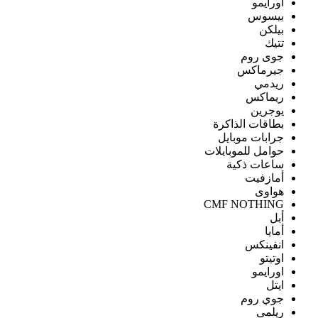
اورايمو
بيسوس
بيلكن
تتيك
جوى روم
جيرماكس
ريدمي
ريماكس
يوجرين
بطاقات الذاكرة
جرابات موبايل
حوامل للموبايلات
ساعات ذكية
أمازفيت
هواوى
CMF NOTHING
أبل
أمايا
انفينكس
اوتيتو
اورايمو
ايتل
جوي روم
ريلمى