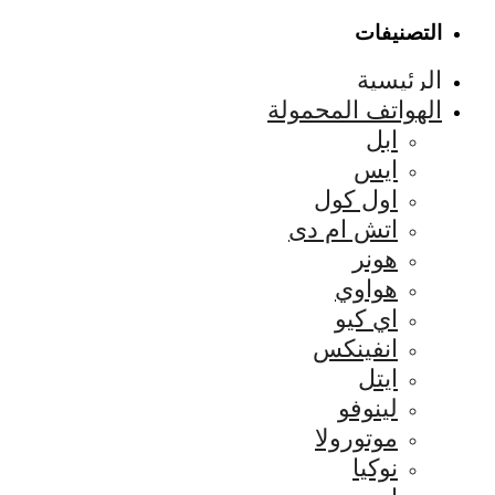
التصنيفات
الرئيسية
الهواتف المحمولة
ابل
ايس
اول كول
اتش ام دى
هونر
هواوي
اي كيو
انفينكس
ايتل
لينوفو
موتورولا
نوكيا