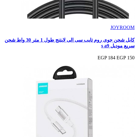
JOYROOM
كابل شحن جوى روم تايب سى الى لايتنج طول 1 متر 30 واط شحن
سريع موديل s a9
184 EGP
150 EGP