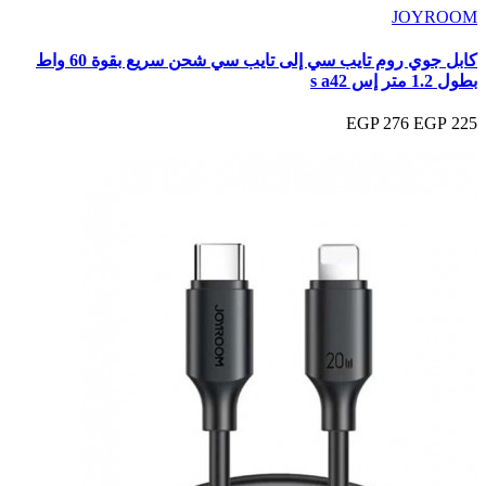
JOYROOM
كابل جوي روم تايب سي إلى تايب سي شحن سريع بقوة 60 واط
بطول 1.2 متر إس s a42
276 EGP
225 EGP