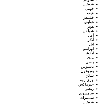
شويتيك
فومي
فيفو
فيليبس
هواوي
هونر
شواحن
أمايا
أنكر
ابل
اورايمو
ايكونز
بادى
باسى
باسيوس
بوروفون
بيلكن
جوى روم
جيرماكس
ريشي
سامسونج
سيلبيرات
شويتيك