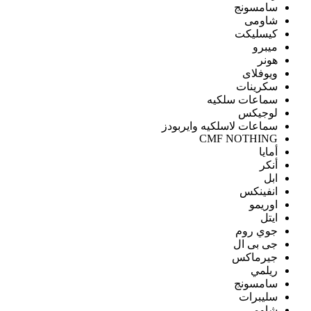
سامسونج
شاومى
كيسليكت
ميبرو
هونر
ويوفلاى
سكرينات
سماعات سلكيه
لوجيكس
سماعات لاسلكيه وايربودز
CMF NOTHING
أمايا
أنكر
ابل
انفينكس
اوريمو
ايتل
جوي روم
جى بى ال
جيرماكس
ريلمي
سامسونج
سليبرات
شاومى