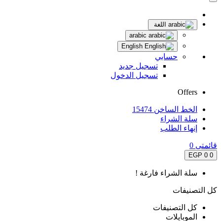
اللغة
arabic
English
حسابي
تسجيل جديد
تسجيل الدخول
Offers
الخط الساخن 15474
سلة الشراء
إنهاء الطلب
قائمتى
0
0 EGP
0
سلة الشراء فارغة !
كل التصنيفات
كل التصنيفات
الموبايلات