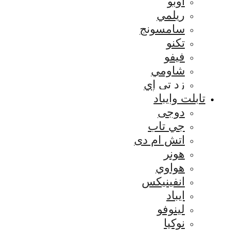
اوبو
ريلمي
سامسونج
تكنو
فيفو
شاومي
زد تي إي
تابلت وايباد
دوجى
جي تاب
اتش ام دى
هونر
هواوي
انفينيكس
ايباد
لينوفو
نوكيا