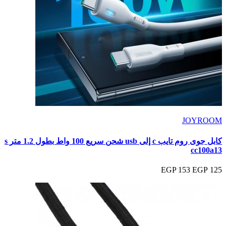
JOYROOM
كابل جوى روم تايب c إلى usb شحن سريع 100 واط بطول 1.2 متر s
cc100a13
153 EGP
125 EGP