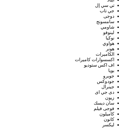
تي سي إل
جي تاب
دوجى
سامسونج
شاومي
لينوفو
نوكيا
هواوي
هونر
الكاميرات
اكسسوارات كاميرات
اف اكس ستوديو
بويا
جوبرو
جودوكس
جينرال
دى جي اى
زيون
سان ديسك
فوجى فيلم
كاميلون
كانون
ليكسر