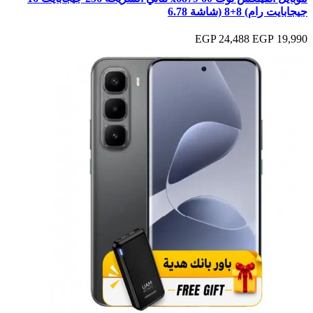
جيجابايت رام) 8+8 (شاشة 6.78
24,488 EGP
19,990 EGP