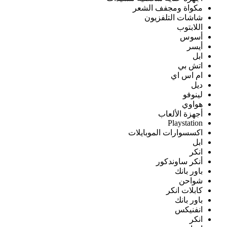
مكواة ومجفف الشعر
شاشات التلفزيون
اللابتوب
أسوس
أيسر
ابل
اتش بي
ام اس اي
ديل
لينوفو
هواوي
أجهزة الألعاب
Playstation
اكسسوارات الموبايلات
ابل
انكر
أنكر ساوندكور
باور بانك
شواحن
كابلات انكر
باور بانك
انفنيكس
انكر