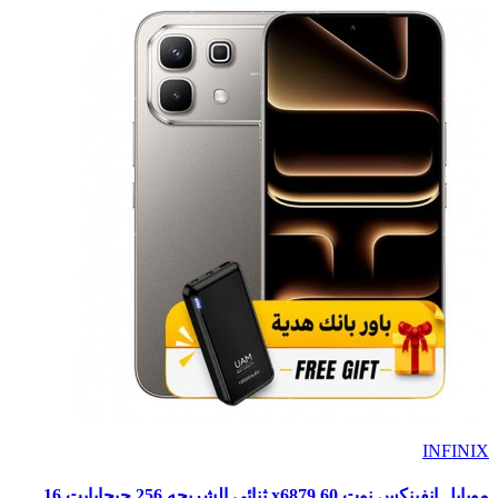
INFINIX
موبايل انفينكس نوت 60 x6879 ثنائي الشريحه 256 جيجابايت 16