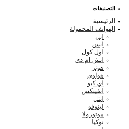
التصنيفات
الرئيسية
الهواتف المحمولة
ابل
ايس
اول كول
اتش ام دى
هونر
هواوي
اي كيو
انفينكس
ايتل
لينوفو
موتورولا
نوكيا