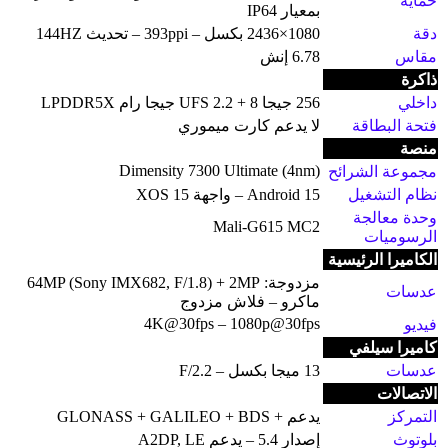
حماية
بمعيار IP64
دقة
1080×2436 بكسل – 393ppi – تحديث 144HZ
مقاس
6.78 إنش
ذاكرة
داخلي
256 جيجا UFS 2.2 + 8 جيجا رام LPDDR5X
فتحة البطاقة
لا يدعم كارت ميموري
منصة
Dimensity 7300 Ultimate (4nm)
مجموعة الشرائح
نظام التشغيل
Android 15 – واجهة XOS 15
وحدة معالجة
Mali-G615 MC2
الرسوميات
الكاميرا الرئيسية
مزدوجة: 64MP (Sony IMX682, F/1.8) + 2MP
عدسات
ماكرو – فلاش مزدوج
4K@30fps – 1080p@30fps
فيديو
كاميرا سيلفي
عدسات
13 ميجا بكسل – F/2.2
الاتصالات
التمركز
يدعم + GLONASS + GALILEO + BDS
بلوتوث
إصدار 5.4 – يدعم A2DP, LE