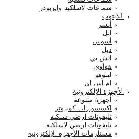
سماعات لاسلكيه وايربودز
اللابتوب
أيسر
ابل
أسوس
ديل
اتش بي
هواوي
لينوفو
ام اس اي
الأجهزة الإلكترونية
أجهزة متنوعة
اكسسوارات كمبيوتر
تليفونات ارضي سلكيه
تليفونات ارضي لاسلكيه
مستلزمات الأجهزة الإلكترونية