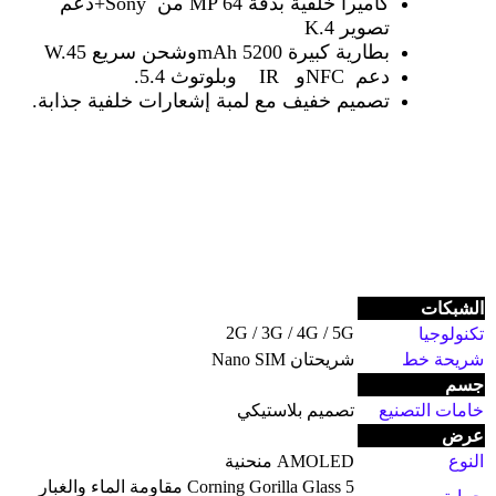
كاميرا خلفية بدقة 64
MP
من
+Sony
دعم
تصوير 4
K.
بطارية كبيرة 5200
mAh
وشحن سريع 45
W.
دعم
NFC
و
IR
وبلوتوث 5.4
.
تصميم خفيف مع لمبة إشعارات خلفية جذابة
.
الشبكات
2G / 3G / 4G / 5G
تكنولوجيا
شريحة خط
شريحتان Nano SIM
جسم
خامات التصنيع
تصميم بلاستيكي
عرض
النوع
AMOLED منحنية
Corning Gorilla Glass 5 مقاومة الماء والغبار