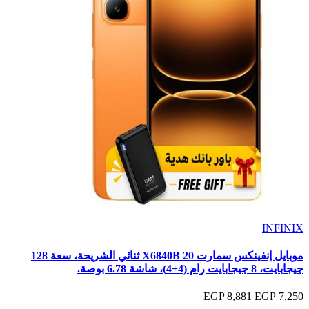
INFINIX
موبايل إنفينكس سمارت 20 X6840B ثنائي الشريحة، سعة 128
جيجابايت، ‏8 جيجابايت رام (4+4)، شاشة 6.78 بوصة.
8,881 EGP
7,250 EGP