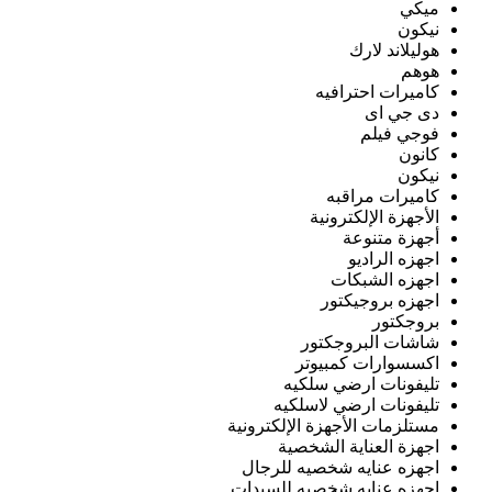
ميكي
نيكون
هوليلاند لارك
هوهم
كاميرات احترافيه
دى جي اى
فوجي فيلم
كانون
نيكون
كاميرات مراقبه
الأجهزة الإلكترونية
أجهزة متنوعة
اجهزه الراديو
اجهزه الشبكات
اجهزه بروجيكتور
بروجكتور
شاشات البروجكتور
اكسسوارات كمبيوتر
تليفونات ارضي سلكيه
تليفونات ارضي لاسلكيه
مستلزمات الأجهزة الإلكترونية
اجهزة العناية الشخصية
اجهزه عنايه شخصيه للرجال
اجهزه عنايه شخصيه للسيدات