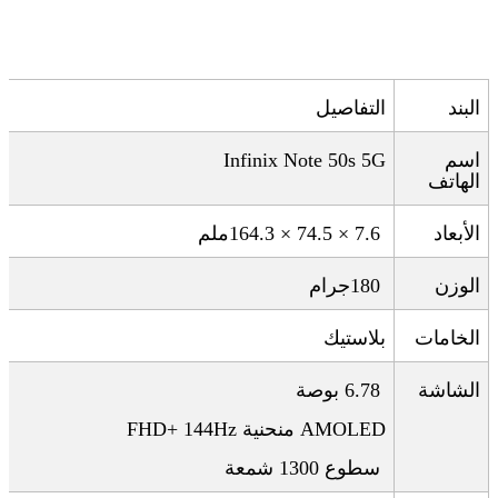
البند
التفاصيل
اسم
Infinix Note 50s 5G
الهاتف
الأبعاد
164.3 × 74.5 × 7.6
ملم
الوزن
180
جرام
الخامات
بلاستيك
الشاشة
6.78
بوصة
AMOLED
منحنية
FHD+ 144Hz
سطوع 1300 شمعة