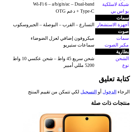
Wi-Fi 6 – a/b/g/n/ac – Dual-band
شبكة لاسلكية
يو اس بي
Type-C + دعم OTG
سمات
أجهزة الاستشعار
التسارع – القرب – البوصلة – الجيروسكوب
صوت
سمات
ميكروفون إضافي لعزل الضوضاء
مكبر الصوت
سماعات ستيريو
بطارية
الشحن
شحن سريع 45 واط – شحن عكسي 10 واط
نوع
5200 مللي أمبير
كتابة تعليق
الرجاء
الدخول
أو
التسجيل
لكي تتمكن من تقييم المنتج
منتجات ذات صلة