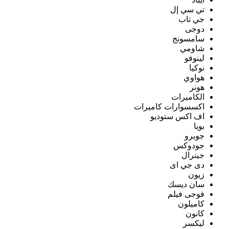
تي سي إل
جي تاب
دوجى
سامسونج
شاومي
لينوفو
نوكيا
هواوي
هونر
الكاميرات
اكسسوارات كاميرات
اف اكس ستوديو
بويا
جوبرو
جودوكس
جينرال
دى جي اى
زيون
سان ديسك
فوجى فيلم
كاميلون
كانون
ليكسر