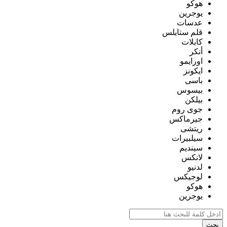
هوكو
يوجرين
عدسات
قلم ستايلس
كابلات
أنكر
اورايمو
ايكونز
باسى
بيسوس
بيلكن
جوى روم
جيرماكس
ريتشى
سيلبيرات
سينديم
لانكس
لدنيو
لوجيكس
هوكو
يوجرين
بحث