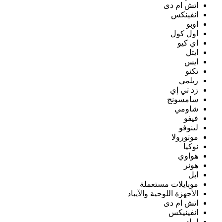
اتش ام دى
انفينكس
اوبو
اول كول
اي كيو
ايتل
ايس
تكنو
ريلمي
زد تي إي
سامسونج
شاومي
فيفو
لينوفو
موتورولا
نوكيا
هواوي
هونر
ابل
موبايلات مستعملة
الأجهزة اللوحية والآيباد
اتش ام دى
انفينيكس
ايباد