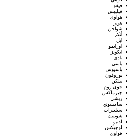
فيفو
فيليبس
هواوي
هونر
شواحن
أنكر
ابل
اورايمو
ايكونز
بادى
باسى
باسيوس
بوروفون
بيلكن
جوى روم
جيرماكس
ريشي
سامسونج
سيلبيرات
شويتيك
لدنيو
لوجيكس
هواوى