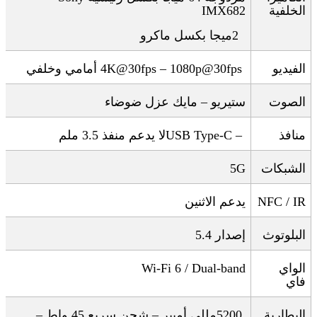
الخلفية
IMX682
2
ميجا بكسل ماكرو
الفيديو
4K@30fps – 1080p@30fps
أمامي وخلفي
الصوت
ستيريو – مايك عزل ضوضاء
منافذ
USB Type-C –
لا يدعم منفذ 3.5 ملم
الشبكات
5G
NFC / IR
يدعم الاثنين
البلوتوث
إصدار 5.4
الواي
Wi-Fi 6 / Dual-band
فاي
البطارية
5200
مللي أمبير – شحن سريع 45 واط –