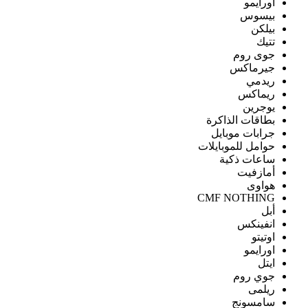
اورايمو
بيسوس
بيلكن
تتيك
جوى روم
جيرماكس
ريدمي
ريماكس
يوجرين
بطاقات الذاكرة
جرابات موبايل
حوامل للموبايلات
ساعات ذكية
أمازفيت
هواوى
CMF NOTHING
أبل
انفينكس
اوتيتو
اورايمو
ايتل
جوي روم
ريلمى
سامسونج