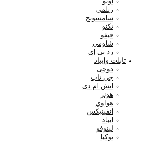
اوبو
ريلمي
سامسونج
تكنو
فيفو
شاومي
زد تي إي
تابلت وايباد
دوجى
جي تاب
اتش ام دى
هونر
هواوي
انفينيكس
ايباد
لينوفو
نوكيا