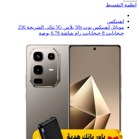
انظمة التقسيط
انفينكس
موبايل انفينكس نوت 50s بلاس 5G ثنائى الشريحة 256
جيجابايت 8 جيجابايت رام شاشة 6.78 بوصة