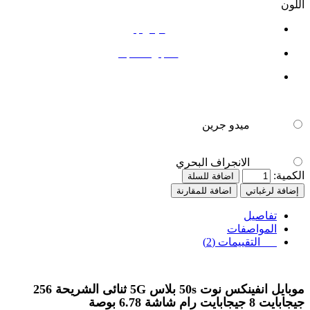
اللون
ميدو جرين
الانجراف البحري
ميدو جرين
الانجراف البحري
الكمية:
اضافة للسلة
إضافة لرغباتي
اضافة للمقارنة
تفاصيل
المواصفات
التقييمات (2)
موبايل انفينكس نوت 50s بلاس 5G ثنائى الشريحة 256
جيجابايت 8 جيجابايت رام شاشة 6.78 بوصة