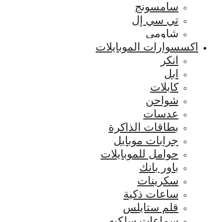
سامسونج
تي سي إل
شاومي
اكسسوارات الموبايلات
انكر
ابل
كابلات
شواحن
عدسات
بطاقات الذاكرة
جرابات موبايل
حوامل للموبايلات
باور بانك
سكرينات
ساعات ذكية
قلم ستايلس
سماعات سلكيه