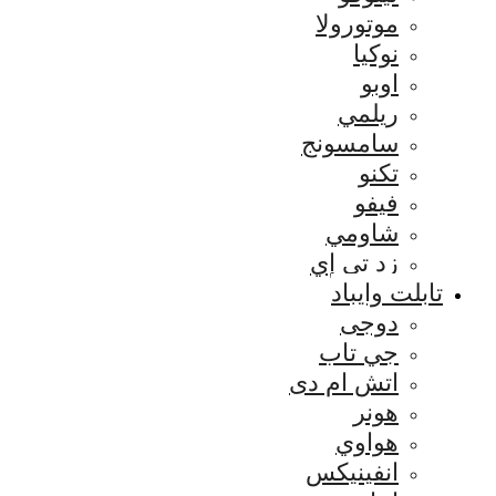
موتورولا
نوكيا
اوبو
ريلمي
سامسونج
تكنو
فيفو
شاومي
زد تي إي
تابلت وايباد
دوجى
جي تاب
اتش ام دى
هونر
هواوي
انفينيكس