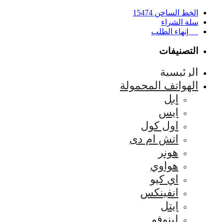
الخط الساخن 15474
سلة الشراء
إنهاء الطلب
التصنيفات
الرئيسية
الهواتف المحمولة
ابل
ايس
اول كول
اتش ام دى
هونر
هواوي
اي كيو
انفينكس
ايتل
لينوفو