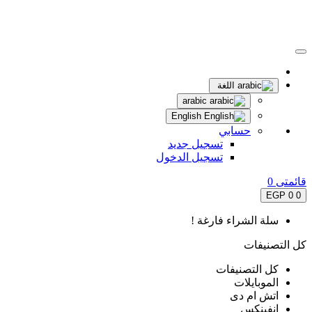
اللغة
arabic
English
حسابي
تسجيل جديد
تسجيل الدخول
قائمتى
0
0 EGP
0
سلة الشراء فارغة !
كل التصنيفات
كل التصنيفات
الموبايلات
اتش ام دى
انفينكس