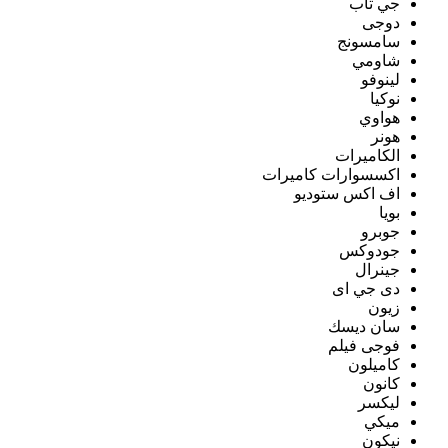
جي تاب
دوجى
سامسونج
شاومي
لينوفو
نوكيا
هواوي
هونر
الكاميرات
اكسسوارات كاميرات
اف اكس ستوديو
بويا
جوبرو
جودوكس
جينرال
دى جي اى
زيون
سان ديسك
فوجى فيلم
كاميلون
كانون
ليكسر
ميكي
نيكون