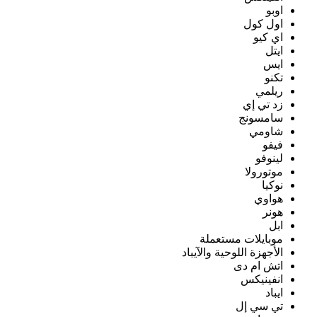
اوبو
اول كول
اي كيو
ايتل
ايس
تكنو
ريلمي
زد تي إي
سامسونج
شاومي
فيفو
لينوفو
موتورولا
نوكيا
هواوي
هونر
ابل
موبايلات مستعملة
الأجهزة اللوحية والآيباد
اتش ام دى
انفينيكس
ايباد
تي سي إل