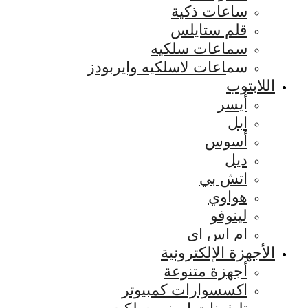
ساعات ذكية
قلم ستايلس
سماعات سلكيه
سماعات لاسلكيه وايربودز
اللابتوب
أيسر
ابل
أسوس
ديل
اتش بي
هواوي
لينوفو
ام اس اي
الأجهزة الإلكترونية
أجهزة متنوعة
اكسسوارات كمبيوتر