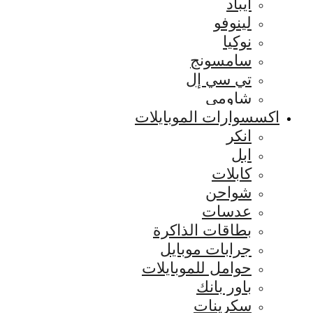
ايباد
لينوفو
نوكيا
سامسونج
تي سي إل
شاومي
اكسسوارات الموبايلات
انكر
ابل
كابلات
شواحن
عدسات
بطاقات الذاكرة
جرابات موبايل
حوامل للموبايلات
باور بانك
سكرينات