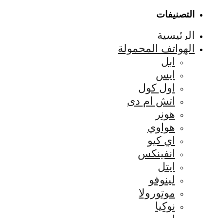
التصنيفات
الرئيسية
الهواتف المحمولة
ابل
ايس
اول كول
اتش ام دى
هونر
هواوي
اي كيو
انفينكس
ايتل
لينوفو
موتورولا
نوكيا