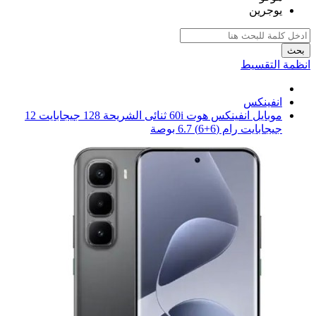
يوجرين
بحث
انظمة التقسيط
انفينكس
موبايل انفينكس هوت 60i ثنائى الشريحة 128 جيجابايت 12
جيجابايت رام (6+6) 6.7 بوصة