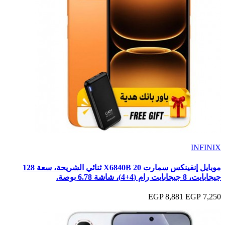
INFINIX
موبايل إنفينكس سمارت 20 X6840B ثنائي الشريحة، سعة 128
جيجابايت، ‏8 جيجابايت رام (4+4)، شاشة 6.78 بوصة.
8,881 EGP
7,250 EGP