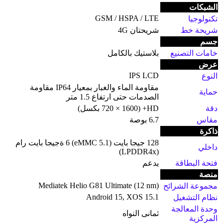
الشبكات
GSM / HSPA / LTE
تكنولوجيا
شريحة خط
شريحتان 4G
جسم
خامات التصنيع
بلاستيك بالكامل
عرض
IPS LCD
النوع
مقاومة الماء والغبار بمعيار IP64 مقاومة
حماية
الصدمات حتى ارتفاع 1.5 متر
دقة
HD+ (720 × 1600 بكسل)
مقاس
6.7 بوصة
ذاكرة
128 جيجا بايت (eMMC 5.1) 6 ةجيجا بايت رام
داخلي
(LPDDR4x)
فتحة البطاقة
يدعم
منصة
Mediatek Helio G81 Ultimate (12 nm)
مجموعة الشرائح
Android 15, XOS 15.1
نظام التشغيل
وحدة المعالجة
ثمانى النواه
المركزية