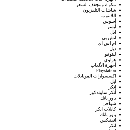
مكواة ومجفف الشعر
شاشات التلفزيون
اللابتوب
أسوس
أيسر
ابل
اتش بي
ام اس اي
ديل
لينوفو
هواوي
أجهزة الألعاب
Playstation
اكسسوارات الموبايلات
ابل
انكر
أنكر ساوندكور
باور بانك
شواحن
كابلات انكر
باور بانك
انفنيكس
انكر