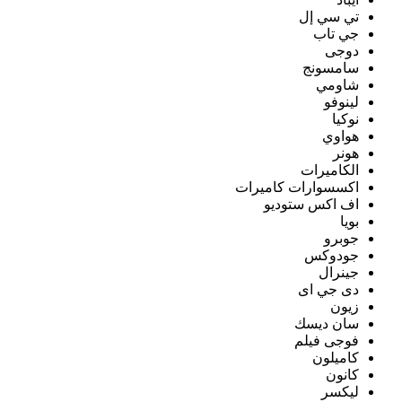
تي سي إل
جي تاب
دوجى
سامسونج
شاومي
لينوفو
نوكيا
هواوي
هونر
الكاميرات
اكسسوارات كاميرات
اف اكس ستوديو
بويا
جوبرو
جودوكس
جينرال
دى جي اى
زيون
سان ديسك
فوجى فيلم
كاميلون
كانون
ليكسر