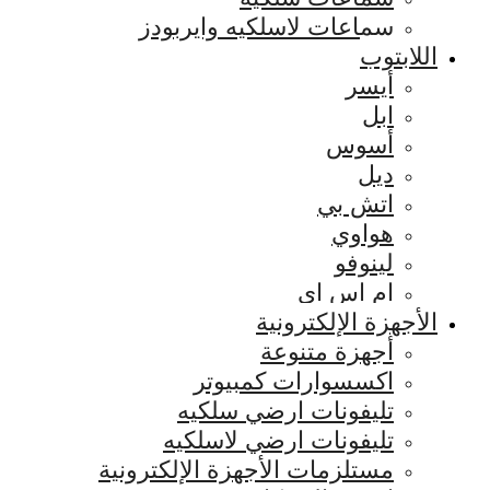
سماعات لاسلكيه وايربودز
اللابتوب
أيسر
ابل
أسوس
ديل
اتش بي
هواوي
لينوفو
ام اس اي
الأجهزة الإلكترونية
أجهزة متنوعة
اكسسوارات كمبيوتر
تليفونات ارضي سلكيه
تليفونات ارضي لاسلكيه
مستلزمات الأجهزة الإلكترونية