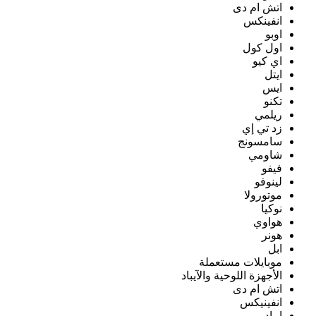
اتش ام دى
انفينكس
اوبو
اول كول
اي كيو
ايتل
ايس
تكنو
ريلمي
زد تي إي
سامسونج
شاومي
فيفو
لينوفو
موتورولا
نوكيا
هواوي
هونر
ابل
موبايلات مستعملة
الأجهزة اللوحية والآيباد
اتش ام دى
انفينيكس
ايباد