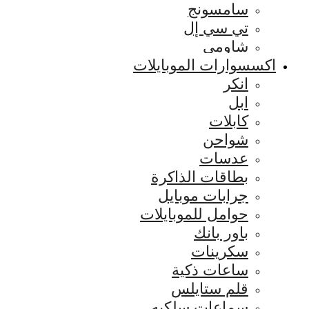
سامسونج
تي سي إل
شاومي
اكسسوارات الموبايلات
انكر
ابل
كابلات
شواحن
عدسات
بطاقات الذاكرة
جرابات موبايل
حوامل للموبايلات
باور بانك
سكرينات
ساعات ذكية
قلم ستايلس
سماعات سلكيه