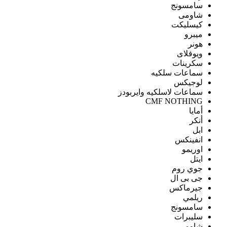
سامسونج
شاومى
كيسليكت
ميبرو
هونر
ويوفلاى
سكرينات
سماعات سلكيه
لوجيكس
سماعات لاسلكيه وايربودز
CMF NOTHING
أمايا
أنكر
ابل
انفينكس
اوريمو
ايتل
جوي روم
جى بى ال
جيرماكس
ريلمي
سامسونج
سليبرات
شاومى