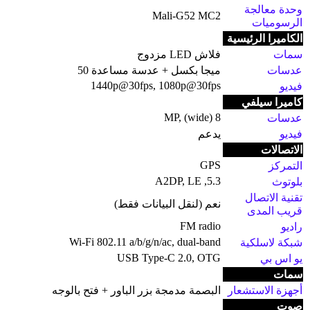
وحدة معالجة
Mali-G52 MC2
الرسوميات
الكاميرا الرئيسية
سمات
فلاش LED مزدوج
عدسات
ميجا بكسل + عدسة مساعدة 50
1440p@30fps, 1080p@30fps
فيديو
كاميرا سيلفي
8 MP, (wide)
عدسات
فيديو
يدعم
الاتصالات
GPS
التمركز
5.3, A2DP, LE
بلوتوث
تقنية الاتصال
نعم (لنقل البيانات فقط)
قريب المدى
FM radio
راديو
Wi-Fi 802.11 a/b/g/n/ac, dual-band
شبكة لاسلكية
USB Type-C 2.0, OTG
يو اس بي
سمات
أجهزة الاستشعار
البصمة مدمجة بزر الباور + فتح بالوجه
صوت