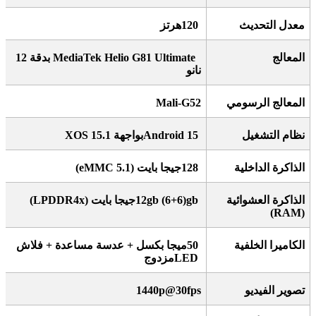
معدل التحديث
120
هرتز
المعالج
MediaTek Helio G81 Ultimate
بدقة 12
نانو
المعالج الرسومي
Mali-G52
نظام التشغيل
Android 15
بواجهة
XOS 15.1
الذاكرة الداخلية
128
جيجا بايت
(eMMC 5.1)
الذاكرة العشوائية
12gb (6+6)gb
جيجا بايت
(LPDDR4x)
(RAM)
الكاميرا الخلفية
50
ميجا بكسل + عدسة مساعدة + فلاش
LED
مزدوج
تصوير الفيديو
1440p@30fps