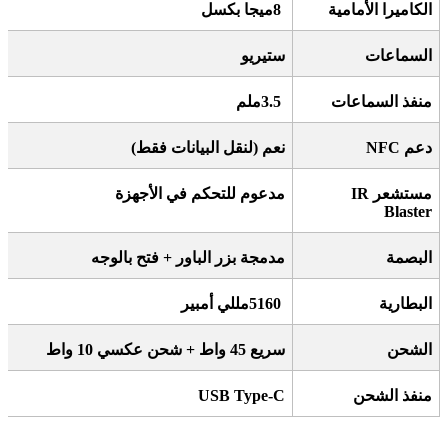
الكاميرا الأمامية
8
ميجا بكسل
السماعات
ستيريو
منفذ السماعات
3.5
ملم
دعم
NFC
نعم (لنقل البيانات فقط)
مستشعر
IR
مدعوم للتحكم في الأجهزة
Blaster
البصمة
مدمجة بزر الباور + فتح بالوجه
البطارية
5160
مللي أمبير
الشحن
سريع 45 واط + شحن عكسي 10 واط
منفذ الشحن
USB Type-C