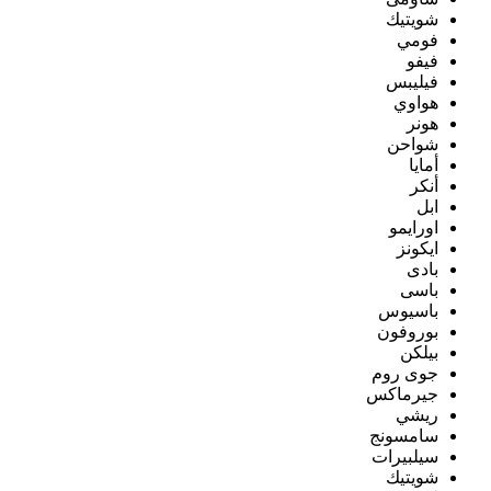
شويتيك
فومي
فيفو
فيليبس
هواوي
هونر
شواحن
أمايا
أنكر
ابل
اورايمو
ايكونز
بادى
باسى
باسيوس
بوروفون
بيلكن
جوى روم
جيرماكس
ريشي
سامسونج
سيلبيرات
شويتيك