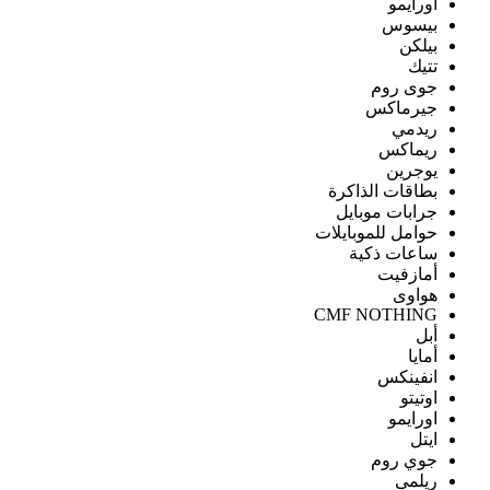
اورايمو
بيسوس
بيلكن
تتيك
جوى روم
جيرماكس
ريدمي
ريماكس
يوجرين
بطاقات الذاكرة
جرابات موبايل
حوامل للموبايلات
ساعات ذكية
أمازفيت
هواوى
CMF NOTHING
أبل
أمايا
انفينكس
اوتيتو
اورايمو
ايتل
جوي روم
ريلمى