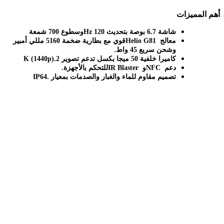
أهم المميزات
شاشة 6.7 بوصة بتحديث 120
Hz
وسطوع 700 شمعة
معالج
Helio G81
قوي مع بطارية ضخمة 5160 مللي أمبير
وشحن سريع 45 واط
.
كاميرا خلفية 50 ميجا بكسل تدعم تصوير 2
K (1440p).
دعم
NFC
و
IR Blaster
للتحكم بالأجهزة
.
تصميم مقاوم للماء والغبار والصدمات بمعيار
IP64.