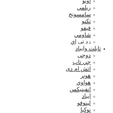
اوبو
ريلمي
سامسونج
تكنو
فيفو
شاومي
زد تي إي
تابلت وايباد
دوجى
جي تاب
اتش ام دى
هونر
هواوي
انفينيكس
ايباد
لينوفو
نوكيا