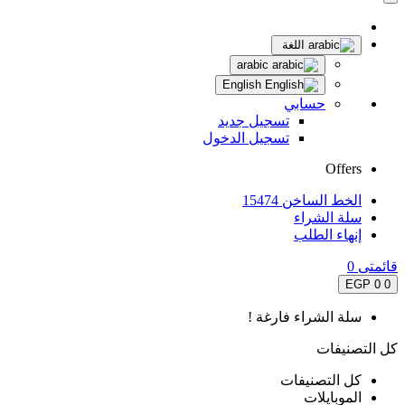
اللغة
arabic
English
حسابي
تسجيل جديد
تسجيل الدخول
Offers
الخط الساخن 15474
سلة الشراء
إنهاء الطلب
قائمتى
0
0 EGP
0
سلة الشراء فارغة !
كل التصنيفات
كل التصنيفات
الموبايلات