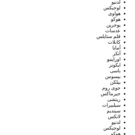
لدنيو
لوجيكس
هواوى
هوكو
يوجرين
عدسات
قلم ستايلس
كابلات
أمايا
أنكر
اورايمو
ايكونز
باسى
بيسوس
بيلكن
جوى روم
جيرماكس
ريتشى
سيلبيرات
سينديم
لانكس
لدنيو
لوجيكس
هوكو