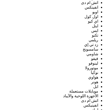
اتش ام دى
انفينكس
اوبو
اول كول
اي كيو
ايتل
ايس
تكنو
ريلمي
زد تي إي
سامسونج
شاومي
فيفو
لينوفو
موتورولا
نوكيا
هواوي
هونر
ابل
موبايلات مستعملة
الأجهزة اللوحية والآيباد
اتش ام دى
انفينيكس
ايباد