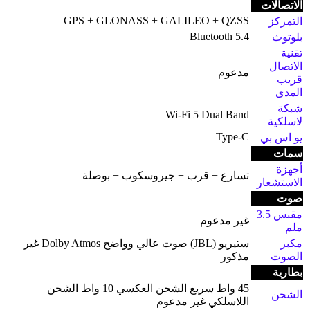
الاتصالات
GPS + GLONASS + GALILEO + QZSS
التمركز
Bluetooth 5.4
بلوتوث
تقنية
الاتصال
مدعوم
قريب
المدى
شبكة
Wi-Fi 5 Dual Band
لاسلكية
Type-C
يو اس بي
سمات
أجهزة
تسارع + قرب + جيروسكوب + بوصلة
الاستشعار
صوت
مقبس 3.5
غير مدعوم
ملم
مكبر
ستيريو (JBL) صوت عالي وواضح Dolby Atmos غير
الصوت
مذكور
بطارية
45 واط سريع الشحن العكسي 10 واط الشحن
الشحن
اللاسلكي غير مدعوم