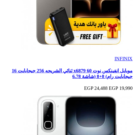
INFINIX
موبايل انفينكس نوت 60 x6879 ثنائي الشريحه 256 جيجابايت 16
جيجابايت رام) 8+8 (شاشة 6.78
24,488 EGP
19,990 EGP