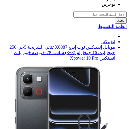
يوجرين
بحث
انظمة التقسيط
انفينكس
موبايل إنفينكس نوت إيدج X6887 ثنائي الشريحة 5جي 256
جيجابايت 16 جيجارام (8+8) شاشة 6.78 بوصة +بور بانك
انفينكس Xpower 10 Pro