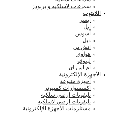
سماعات لاسلكيه وايربودز
اللابتوب
أيسر
ابل
أسوس
ديل
اتش بي
هواوي
لينوفو
ام اس اي
الأجهزة الإلكترونية
أجهزة متنوعة
اكسسوارات كمبيوتر
تليفونات ارضي سلكيه
تليفونات ارضي لاسلكيه
مستلزمات الأجهزة الإلكترونية