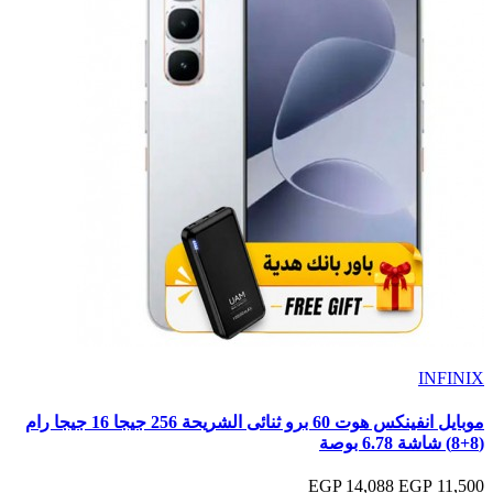
INFINIX
موبايل انفينكس هوت 60 برو ثنائى الشريحة 256 جيجا 16 جيجا رام
(8+8) شاشة 6.78 بوصة
14,088 EGP
11,500 EGP