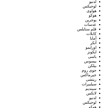
لدنيو
لوجيكس
هواوى
هوكو
يوجرين
عدسات
قلم ستايلس
كابلات
أمايا
أنكر
اورايمو
ايكونز
باسى
بيسوس
بيلكن
جوى روم
جيرماكس
ريتشى
سيلبيرات
سينديم
لانكس
لدنيو
لوجيكس
هوكو