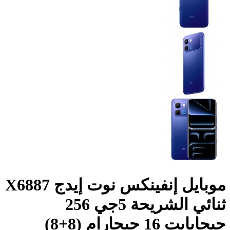
موبايل إنفينكس نوت إيدج X6887
ثنائي الشريحة 5جي 256
جيجابايت 16 جيجارام (8+8)