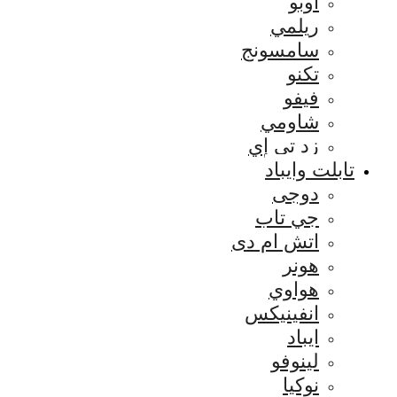
اوبو
ريلمي
سامسونج
تكنو
فيفو
شاومي
زد تي إي
تابلت وايباد
دوجى
جي تاب
اتش ام دى
هونر
هواوي
انفينيكس
ايباد
لينوفو
نوكيا