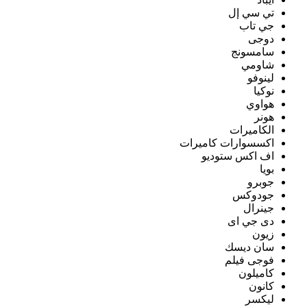
تي سي إل
جي تاب
دوجى
سامسونج
شاومي
لينوفو
نوكيا
هواوي
هونر
الكاميرات
اكسسوارات كاميرات
اف اكس ستوديو
بويا
جوبرو
جودوكس
جينرال
دى جي اى
زيون
سان ديسك
فوجى فيلم
كاميلون
كانون
ليكسر