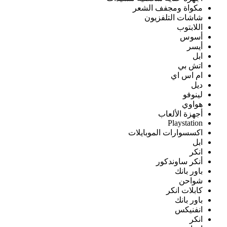
مكواة ومجفف الشعر
شاشات التلفزيون
اللابتوب
أسوس
أيسر
ابل
اتش بي
ام اس اي
ديل
لينوفو
هواوي
أجهزة الألعاب
Playstation
اكسسوارات الموبايلات
ابل
انكر
أنكر ساوندكور
باور بانك
شواحن
كابلات انكر
باور بانك
انفنيكس
انكر