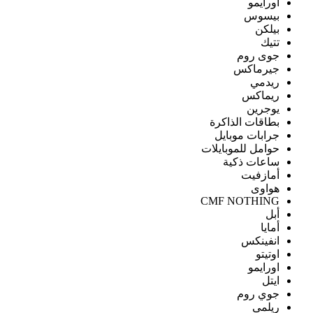
اورايمو
بيسوس
بيلكن
تتيك
جوى روم
جيرماكس
ريدمي
ريماكس
يوجرين
بطاقات الذاكرة
جرابات موبايل
حوامل للموبايلات
ساعات ذكية
أمازفيت
هواوى
CMF NOTHING
أبل
أمايا
انفينكس
اوتيتو
اورايمو
ايتل
جوي روم
ريلمى