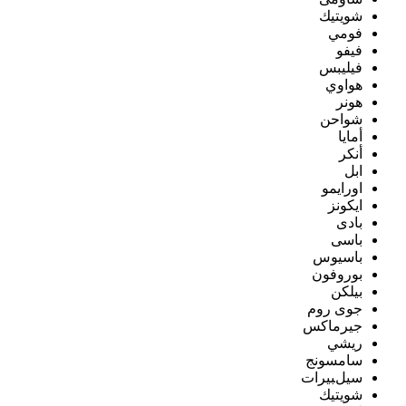
شويتيك
فومي
فيفو
فيليبس
هواوي
هونر
شواحن
أمايا
أنكر
ابل
اورايمو
ايكونز
بادى
باسى
باسيوس
بوروفون
بيلكن
جوى روم
جيرماكس
ريشي
سامسونج
سيلبيرات
شويتيك