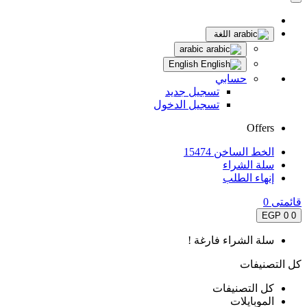
اللغة
arabic
English
حسابي
تسجيل جديد
تسجيل الدخول
Offers
الخط الساخن 15474
سلة الشراء
إنهاء الطلب
قائمتى
0
0 EGP
0
سلة الشراء فارغة !
كل التصنيفات
كل التصنيفات
الموبايلات