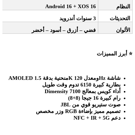
Android 16 + XOS 16
النظام
التحديثات
3
سنوات أندرويد
الألوان
فضي – أزرق – أسود – أخضر
⭐
أبرز المميزات
شاشة
AMOLED
Hz
ومعدل 120
K
منحنية بدقة 1.5
بطارية كبيرة 6150 تدوم وقت طويل
أداء كويس بمعالج
Dimensity 7100
رام كبيرة 16 جيجا
(8+8)
صوت ستيريو قوي من
JBL
تصميم مميز بإضاءة
RGB
وزر مخصص
دعم
NFC + IR + 5G