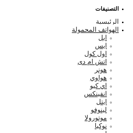
التصنيفات
الرئيسية
الهواتف المحمولة
ابل
ايس
اول كول
اتش ام دى
هونر
هواوي
اي كيو
انفينكس
ايتل
لينوفو
موتورولا
نوكيا