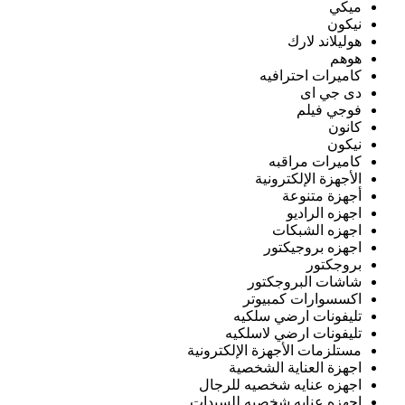
ميكي
نيكون
هوليلاند لارك
هوهم
كاميرات احترافيه
دى جي اى
فوجي فيلم
كانون
نيكون
كاميرات مراقبه
الأجهزة الإلكترونية
أجهزة متنوعة
اجهزه الراديو
اجهزه الشبكات
اجهزه بروجيكتور
بروجكتور
شاشات البروجكتور
اكسسوارات كمبيوتر
تليفونات ارضي سلكيه
تليفونات ارضي لاسلكيه
مستلزمات الأجهزة الإلكترونية
اجهزة العناية الشخصية
اجهزه عنايه شخصيه للرجال
اجهزه عنايه شخصيه للسيدات