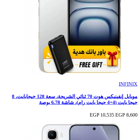
INFINIX
موبايل إنفينيكس هوت 70 ثنائي الشريحة، سعة 128 جيجابايت، 8
جيجا بايت (4+4 جيجا بايت رام)، شاشة 6.78 بوصة
10,535 EGP
8,600 EGP