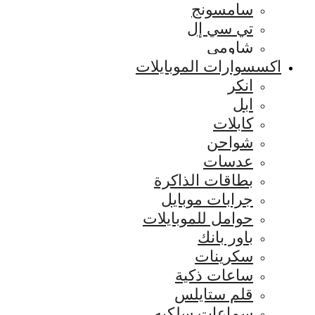
سامسونج
تي سي إل
شاومي
اكسسوارات الموبايلات
انكر
ابل
كابلات
شواحن
عدسات
بطاقات الذاكرة
جرابات موبايل
حوامل للموبايلات
باور بانك
سكرينات
ساعات ذكية
قلم ستايلس
سماعات سلكيه