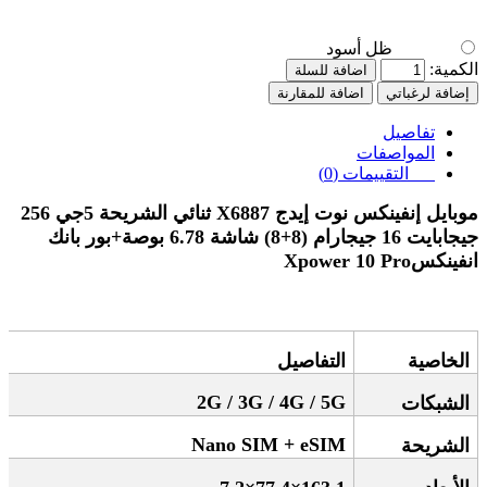
ظل أسود
الكمية:
اضافة للسلة
إضافة لرغباتي
اضافة للمقارنة
تفاصيل
المواصفات
التقييمات (0)
موبايل إنفينكس نوت إيدج
X6887
ثنائي الشريحة 5جي 256
جيجابايت 16 جيجارام (8+8) شاشة 6.78 بوصة+بور بانك
انفينكسXpower 10 Pro
الخاصية
التفاصيل
2G / 3G / 4G / 5G
الشبكات
Nano SIM + eSIM
الشريحة