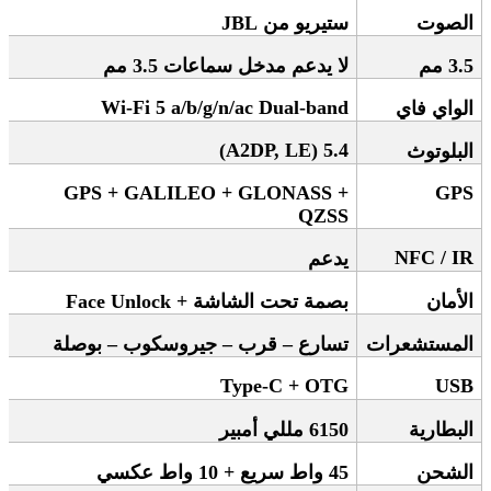
الصوت
ستيريو من
JBL
3.5
مم
لا يدعم مدخل سماعات 3.5 مم
Wi-Fi 5 a/b/g/n/ac Dual-band
الواي فاي
5.4 (A2DP, LE)
البلوتوث
GPS + GALILEO + GLONASS +
GPS
QZSS
NFC / IR
يدعم
الأمان
بصمة تحت الشاشة
+ Face Unlock
المستشعرات
تسارع – قرب – جيروسكوب – بوصلة
Type-C + OTG
USB
البطارية
6150
مللي أمبير
الشحن
45
واط سريع + 10 واط عكسي