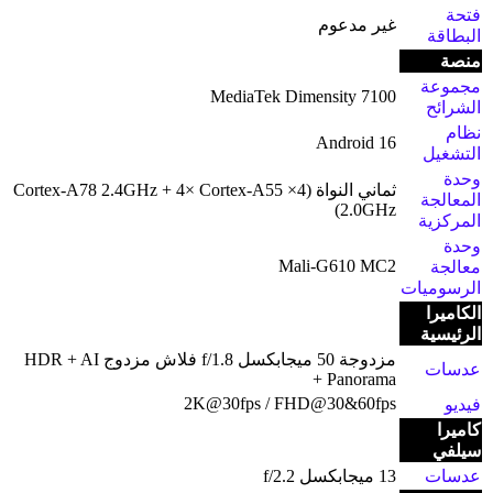
فتحة
غير مدعوم
البطاقة
منصة
مجموعة
MediaTek Dimensity 7100
الشرائح
نظام
Android 16
التشغيل
وحدة
ثماني النواة (4× Cortex-A78 2.4GHz + 4× Cortex-A55
المعالجة
2.0GHz)
المركزية
وحدة
Mali-G610 MC2
معالجة
الرسوميات
الكاميرا
الرئيسية
مزدوجة 50 ميجابكسل f/1.8 فلاش مزدوج HDR + AI
عدسات
+ Panorama
2K@30fps / FHD@30&60fps
فيديو
كاميرا
سيلفي
عدسات
13 ميجابكسل f/2.2