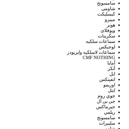
سامسونج
شاومى
كيسليكت
ميبرو
هونر
ويوفلاى
سكرينات
سماعات سلكيه
لوجيكس
سماعات لاسلكيه وايربودز
CMF NOTHING
أمايا
أنكر
ابل
انفينكس
اوريمو
ايتل
جوي روم
جى بى ال
جيرماكس
ريلمي
سامسونج
سليبرات
شاومى