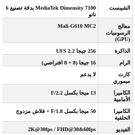
الشيبست
MediaTek Dimensity 7100
بدقة تصنيع 6
نانو
Mali-G610 MC2
معالج
الرسوميات
(GPU)
الذاكرة
256
جيجا
UFS 2.2
الرام
16
جيجا (8 + 8 افتراضي)
كارت
لا يدعم
ميموري
الكاميرا
13
ميجا بكسل
F/2.2
الأمامية
الكاميرا
50
ميجا بكسل
F/1.8 +
فلاش مزدوج
الخلفية
2K@30fps / FHD@30&60fps
الفيديو