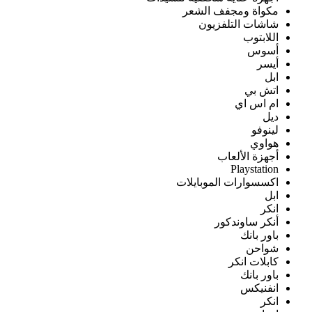
مكواة ومجفف الشعر
شاشات التلفزيون
اللابتوب
أسوس
أيسر
ابل
اتش بي
ام اس اي
ديل
لينوفو
هواوي
أجهزة الألعاب
Playstation
اكسسوارات الموبايلات
ابل
انكر
أنكر ساوندكور
باور بانك
شواحن
كابلات انكر
باور بانك
انفنيكس
انكر