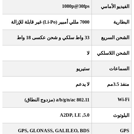
1080p@30fps
الفيديو الأمامي
البطارية
7000
مللي أمبير
(Li-Po)
غير قابلة للإزالة
الشحن السريع
33
واط سلكي و شحن عكسى 18 واط
الشحن اللاسلكي
لا
السماعات
ستيريو
منفذ 3.5مم
لا يدعم
Wi-Fi
802.11 a/b/g/n/ac (
مزدوج النطاق
)
5.0, A2DP, LE
البلوتوث
GPS, GLONASS, GALILEO, BDS
GPS