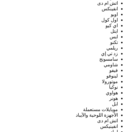
اتش ام دى
انفينكس
اوبو
اول كول
اي كيو
ايتل
ايس
تكنو
ريلمي
زد تي إي
سامسونج
شاومي
فيفو
لينوفو
موتورولا
نوكيا
هواوي
هونر
ابل
موبايلات مستعملة
الأجهزة اللوحية والآيباد
اتش ام دى
انفينيكس
ايباد