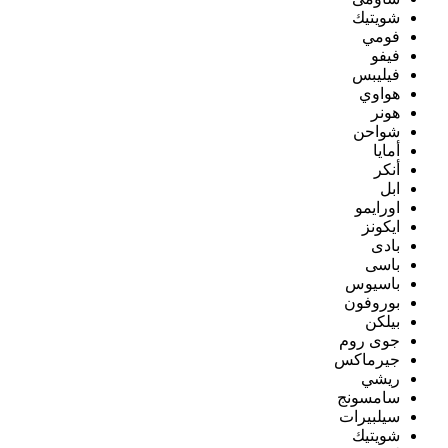
شويتيك
فومي
فيفو
فيليبس
هواوي
هونر
شواحن
أمايا
أنكر
ابل
اورايمو
ايكونز
بادى
باسى
باسيوس
بوروفون
بيلكن
جوى روم
جيرماكس
ريشي
سامسونج
سيلبيرات
شويتيك