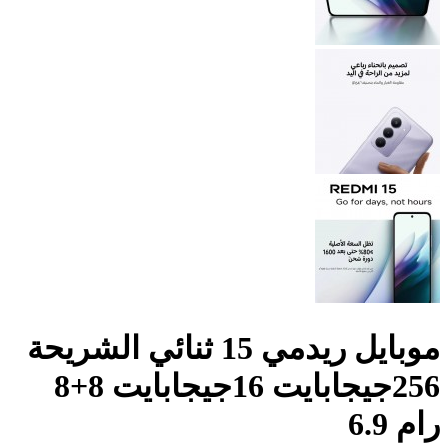
موبايل ريدمي 15 ثنائي الشريحة
256جيجابايت 16جيجابايت 8+8
رام 6.9