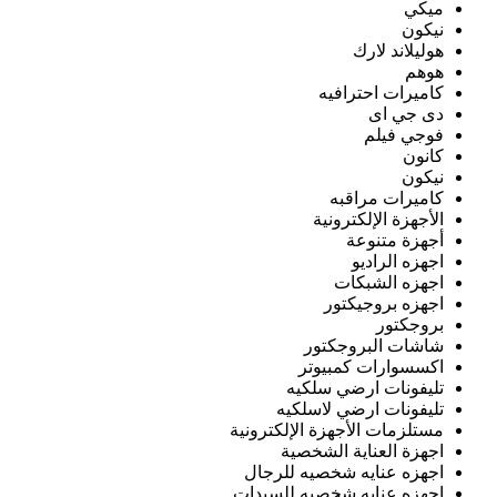
ميكي
نيكون
هوليلاند لارك
هوهم
كاميرات احترافيه
دى جي اى
فوجي فيلم
كانون
نيكون
كاميرات مراقبه
الأجهزة الإلكترونية
أجهزة متنوعة
اجهزه الراديو
اجهزه الشبكات
اجهزه بروجيكتور
بروجكتور
شاشات البروجكتور
اكسسوارات كمبيوتر
تليفونات ارضي سلكيه
تليفونات ارضي لاسلكيه
مستلزمات الأجهزة الإلكترونية
اجهزة العناية الشخصية
اجهزه عنايه شخصيه للرجال
اجهزه عنايه شخصيه للسيدات