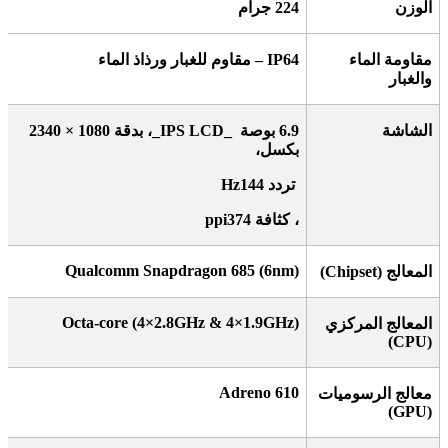
الوزن
224
جرام
مقاومة الماء
IP64 –
مقاوم للغبار ورذاذ الماء
والغبار
الشاشة
6.9
بوصة
_IPS LCD_
، بدقة 1080 × 2340
بكسل،
تردد 144
Hz
، كثافة 374
ppi
Qualcomm Snapdragon 685 (6nm)
المعالج
(Chipset)
Octa-core (4×2.8GHz & 4×1.9GHz)
المعالج المركزي
(CPU)
Adreno 610
معالج الرسوميات
(GPU)