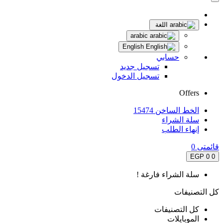
اللغة
arabic
English
حسابي
تسجيل جديد
تسجيل الدخول
Offers
الخط الساخن 15474
سلة الشراء
إنهاء الطلب
قائمتى
0
0 EGP
0
سلة الشراء فارغة !
كل التصنيفات
كل التصنيفات
الموبايلات