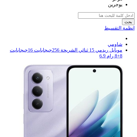
يوجرين
بحث
انظمة التقسيط
شاومي
موبايل ريدمي 15 ثنائي الشريحة 256جيجابايت 16جيجابايت
8+8 رام 6.9