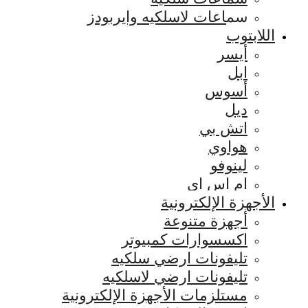
سماعات لاسلكيه وايربودز
اللابتوب
أيسر
ابل
أسوس
ديل
اتش بي
هواوي
لينوفو
ام اس اي
الأجهزة الإلكترونية
أجهزة متنوعة
اكسسوارات كمبيوتر
تليفونات ارضي سلكيه
تليفونات ارضي لاسلكيه
مستلزمات الأجهزة الإلكترونية