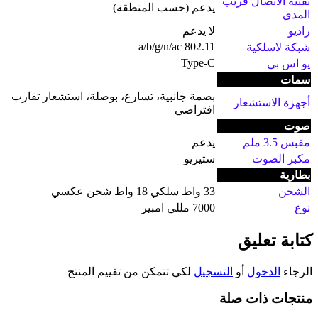
تقنية الاتصال قريب
يدعم (حسب المنطقة)
المدى
راديو
لا يدعم
802.11 a/b/g/n/ac
شبكة لاسلكية
Type-C
يو اس بي
سمات
بصمة جانبية، تسارع، بوصلة، استشعار تقارب
أجهزة الاستشعار
افتراضي
صوت
مقبس 3.5 ملم
يدعم
مكبر الصوت
ستيريو
بطارية
الشحن
33 واط سلكي 18 واط شحن عكسي
نوع
7000 مللي امبير
كتابة تعليق
الرجاء
الدخول
أو
التسجيل
لكي تتمكن من تقييم المنتج
منتجات ذات صلة