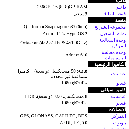
ذاكرة
256GB_16 (8+8)GB RAM
داخلي
فتحة البطاقة
لا يدعم
منصة
Qualcomm Snapdragon 685 (6nm)
مجموعة الشرائح
نظام التشغيل
Android 15، HyperOS 2
وحدة المعالجة
Octa-core (4×2.8GHz & 4×1.9GHz)
المركزية
وحدة معالجة
Adreno 610
الرسوميات
الكاميرا الرئيسية
ثنائية: 50 ميجابكسل (واسعة) + كاميرا
عدسات
مساعدة غير محددة
1080p@30fps
فيديو
كاميرا سيلفي
عدسات
8 ميجابكسل، f/2.0 (واسعة)، HDR
1080p@30fps
فيديو
الاتصالات
GPS, GLONASS, GALILEO, BDS
التمركز
5.0, A2DP, LE
بلوتوث