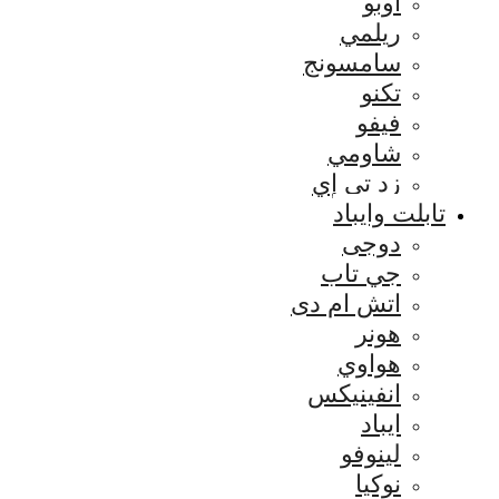
اوبو
ريلمي
سامسونج
تكنو
فيفو
شاومي
زد تي إي
تابلت وايباد
دوجى
جي تاب
اتش ام دى
هونر
هواوي
انفينيكس
ايباد
لينوفو
نوكيا