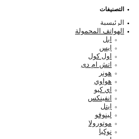
التصنيفات
الرئيسية
الهواتف المحمولة
ابل
ايس
اول كول
اتش ام دى
هونر
هواوي
اي كيو
انفينكس
ايتل
لينوفو
موتورولا
نوكيا