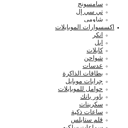
سامسونج
تي سي إل
شاومي
اكسسوارات الموبايلات
انكر
ابل
كابلات
شواحن
عدسات
بطاقات الذاكرة
جرابات موبايل
حوامل للموبايلات
باور بانك
سكرينات
ساعات ذكية
قلم ستايلس
سماعات سلكيه