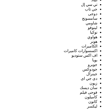
تي سي إل
جي تاب
دوجى
سامسونج
شاومي
لينوفو
نوكيا
هواوي
هونر
الكاميرات
اكسسوارات كاميرات
اف اكس ستوديو
بويا
جوبرو
جودوكس
جينرال
دى جي اى
زيون
سان ديسك
فوجى فيلم
كاميلون
كانون
ليكسر