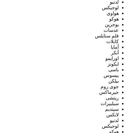
لدنيو
لوجيكس
هواوى
هوكو
يوجرين
عدسات
قلم ستايلس
كابلات
أمايا
أنكر
اورايمو
ايكونز
باسى
بيسوس
بيلكن
جوى روم
جيرماكس
ريتشى
سيلبيرات
سينديم
لانكس
لدنيو
لوجيكس
هوكو