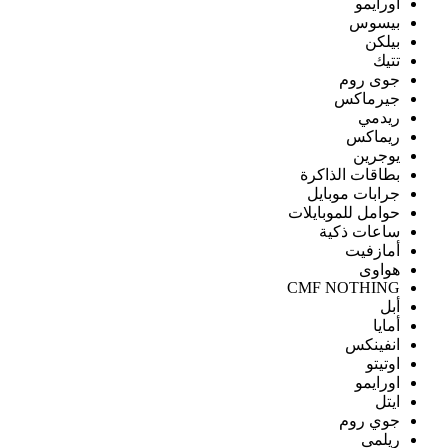
اورايمو
بيسوس
بيلكن
تتيك
جوى روم
جيرماكس
ريدمي
ريماكس
يوجرين
بطاقات الذاكرة
جرابات موبايل
حوامل للموبايلات
ساعات ذكية
أمازفيت
هواوى
CMF NOTHING
أبل
أمايا
انفينكس
اوتيتو
اورايمو
ايتل
جوي روم
ريلمى