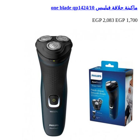
ماكينة حلاقة فيليبس one blade qp1424/10
2,083 EGP
1,700 EGP