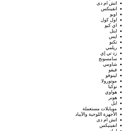
اتش ام دى
انفينكس
اوبو
اول كول
اي كيو
ايتل
ايس
تكنو
ريلمي
زد تي إي
سامسونج
شاومي
فيفو
لينوفو
موتورولا
نوكيا
هواوي
هونر
ابل
موبايلات مستعملة
الأجهزة اللوحية والآيباد
اتش ام دى
انفينيكس
ايباد