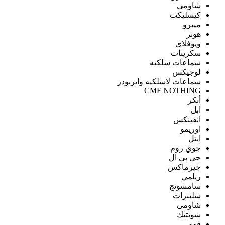
شاومى
كيسليكت
ميبرو
هونر
ويوفلاى
سكرينات
سماعات سلكيه
لوجيكس
سماعات لاسلكيه وايربودز
CMF NOTHING
أنكر
ابل
انفينكس
اوريمو
ايتل
جوي روم
جى بى ال
جيرماكس
ريلمي
سامسونج
سليبرات
شاومى
شويتيك
فومي