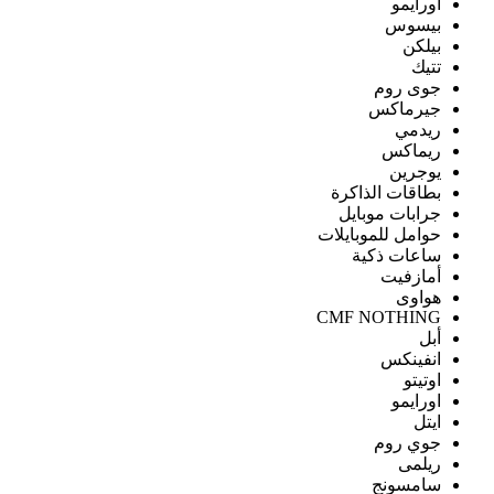
اورايمو
بيسوس
بيلكن
تتيك
جوى روم
جيرماكس
ريدمي
ريماكس
يوجرين
بطاقات الذاكرة
جرابات موبايل
حوامل للموبايلات
ساعات ذكية
أمازفيت
هواوى
CMF NOTHING
أبل
انفينكس
اوتيتو
اورايمو
ايتل
جوي روم
ريلمى
سامسونج