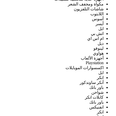
مكواة ومجفف الشعر
شاشات التلفزيون
اللابتوب
أسوس
أيسر
ابل
اتش بي
ام اس اي
ديل
لينوفو
هواوي
أجهزة الألعاب
Playstation
اكسسوارات الموبايلات
ابل
انكر
أنكر ساوندكور
باور بانك
شواحن
كابلات انكر
باور بانك
انفنيكس
انكر