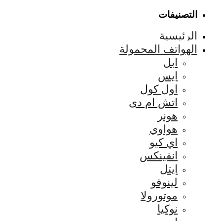
التصنيفات
الرئيسية
الهواتف المحمولة
ابل
ايس
اول كول
اتش ام دى
هونر
هواوي
اي كيو
انفينكس
ايتل
لينوفو
موتورولا
نوكيا