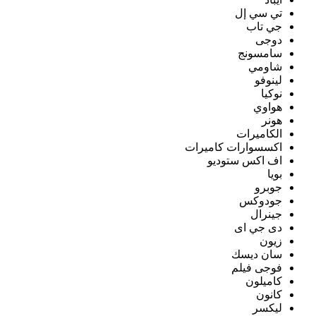
تي سي إل
جي تاب
دوجى
سامسونج
شاومي
لينوفو
نوكيا
هواوي
هونر
الكاميرات
اكسسوارات كاميرات
اف اكس ستوديو
بويا
جوبرو
جودوكس
جينرال
دى جي اى
زيون
سان ديسك
فوجى فيلم
كاميلون
كانون
ليكسر