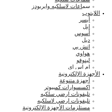
سماعات لاسلكيه وايربودز
اللابتوب
أيسر
ابل
أسوس
ديل
اتش بي
هواوي
لينوفو
ام اس اي
الأجهزة الإلكترونية
أجهزة متنوعة
اكسسوارات كمبيوتر
تليفونات ارضي سلكيه
تليفونات ارضي لاسلكيه
مستلزمات الأجهزة الإلكترونية