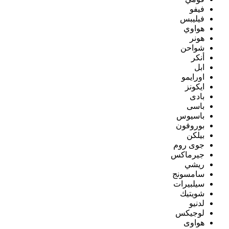
فيفو
فيليبس
هواوي
هونر
شواحن
أنكر
ابل
اورايمو
ايكونز
بادى
باسى
باسيوس
بوروفون
بيلكن
جوى روم
جيرماكس
ريشي
سامسونج
سيلبيرات
شويتيك
لدنيو
لوجيكس
هواوى