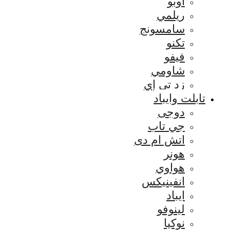
اوبو
ريلمي
سامسونج
تكنو
فيفو
شاومي
زد تي إي
تابلت وايباد
دوجى
جي تاب
اتش ام دى
هونر
هواوي
انفينيكس
ايباد
لينوفو
نوكيا