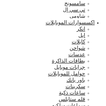
سامسونج
تي سي إل
شاومي
اكسسوارات الموبايلات
انكر
ابل
كابلات
شواحن
عدسات
بطاقات الذاكرة
جرابات موبايل
حوامل للموبايلات
باور بانك
سكرينات
ساعات ذكية
قلم ستايلس
سماعات سلكيه