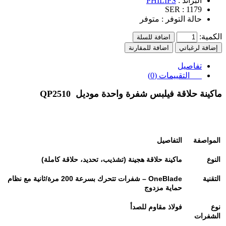
البراند :
PHILIPS
SER :
1179
حالة التوفر :
متوفر
الكمية:
اضافة للسلة
إضافة لرغباتي
اضافة للمقارنة
تفاصيل
التقييمات (0)
ماكينة حلاقة فيلبس شفرة واحدة موديل
QP2510
المواصفة
التفاصيل
النوع
ماكينة حلاقة هجينة (تشذيب، تحديد، حلاقة كاملة)
التقنية
OneBlade –
شفرات تتحرك بسرعة 200 مرة/ثانية مع نظام
حماية مزدوج
نوع
فولاذ مقاوم للصدأ
الشفرات