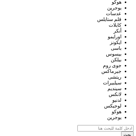
هوكو
يوجرين
عدسات
قلم ستايلس
كابلات
أنكر
اورايمو
ايكونز
باسى
بيسوس
بيلكن
جوى روم
جيرماكس
ريتشى
سيلبيرات
سينديم
لانكس
لدنيو
لوجيكس
هوكو
يوجرين
بحث