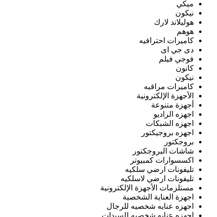
ميكي
نيكون
هوليلاند لارك
هوهم
كاميرات احترافيه
دى جي اى
فوجي فيلم
كانون
نيكون
كاميرات مراقبه
الأجهزة الإلكترونية
أجهزة متنوعة
اجهزه الراديو
اجهزه الشبكات
اجهزه بروجيكتور
بروجكتور
شاشات البروجكتور
اكسسوارات كمبيوتر
تليفونات ارضي سلكيه
تليفونات ارضي لاسلكيه
مستلزمات الأجهزة الإلكترونية
اجهزة العناية الشخصية
اجهزه عنايه شخصيه للرجال
اجهزه عنايه شخصيه للسيدات