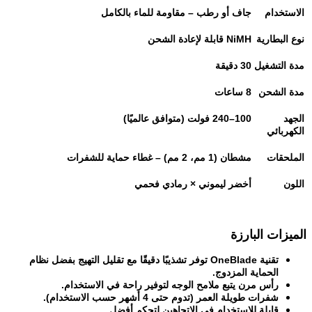
الاستخدام
جاف أو رطب – مقاومة للماء بالكامل
نوع البطارية
NiMH
قابلة لإعادة الشحن
مدة التشغيل
30
دقيقة
مدة الشحن
8
ساعات
الجهد
100–240
فولت (متوافق عالميًا)
الكهربائي
الملحقات
مشطان (1 مم، 2 مم) – غطاء حماية للشفرات
اللون
أخضر ليموني × رمادي فحمي
الميزات البارزة
تقنية
OneBlade
توفر تشذيبًا دقيقًا مع تقليل التهيج بفضل نظام
الحماية المزدوج
.
رأس مرن يتبع ملامح الوجه لتوفير راحة في الاستخدام
.
شفرات طويلة العمر (تدوم حتى 4 أشهر حسب الاستخدام)
.
قابلة للاستخدام في الاتجاهين لتحكم أفضل
.