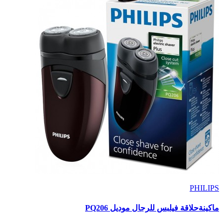
PHILIPS
ماكينةحلاقة فيلبس للرجال موديل PQ206