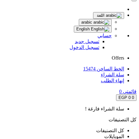
اللغة
arabic
English
حسابي
تسجيل جديد
تسجيل الدخول
Offers
الخط الساخن 15474
سلة الشراء
إنهاء الطلب
قائمتى
0
0 EGP
0
سلة الشراء فارغة !
كل التصنيفات
كل التصنيفات
الموبايلات