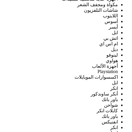
مكواة ومجفف الشعر
شاشات التلفزيون
اللابتوب
أسوس
أيسر
ابل
اتش بي
ام اس اي
ديل
لينوفو
هواوي
أجهزة الألعاب
Playstation
اكسسوارات الموبايلات
ابل
انكر
أنكر ساوندكور
باور بانك
شواحن
كابلات انكر
باور بانك
انفنيكس
انكر