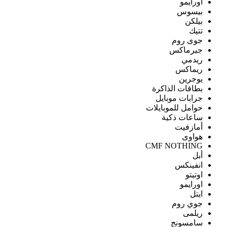
اورايمو
بيسوس
بيلكن
تتيك
جوى روم
جيرماكس
ريدمي
ريماكس
يوجرين
بطاقات الذاكرة
جرابات موبايل
حوامل للموبايلات
ساعات ذكية
أمازفيت
هواوى
CMF NOTHING
أبل
انفينكس
اوتيتو
اورايمو
ايتل
جوي روم
ريلمى
سامسونج