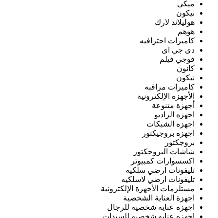
ميكي
نيكون
هوليلاند لارك
هوهم
كاميرات احترافيه
دى جي اى
فوجي فيلم
كانون
نيكون
كاميرات مراقبه
الأجهزة الإلكترونية
أجهزة متنوعة
اجهزه الراديو
اجهزه الشبكات
اجهزه بروجيكتور
بروجكتور
شاشات البروجكتور
اكسسوارات كمبيوتر
تليفونات ارضي سلكيه
تليفونات ارضي لاسلكيه
مستلزمات الأجهزة الإلكترونية
اجهزة العناية الشخصية
اجهزه عنايه شخصيه للرجال
اجهزه عنايه شخصيه للسيدات