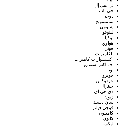
تي سي إل
جي تاب
دوجى
سامسونج
شاومي
لينوفو
نوكيا
هواوي
هونر
الكاميرات
اكسسوارات كاميرات
اف اكس ستوديو
بويا
جوبرو
جودوكس
جينرال
دى جي اى
زيون
سان ديسك
فوجى فيلم
كاميلون
كانون
ليكسر