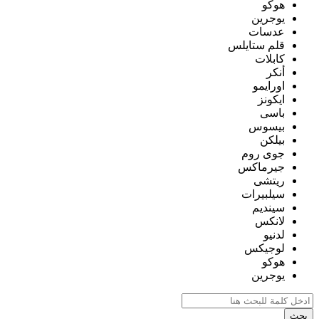
هوكو
يوجرين
عدسات
قلم ستايلس
كابلات
أنكر
اورايمو
ايكونز
باسى
بيسوس
بيلكن
جوى روم
جيرماكس
ريتشى
سيلبيرات
سينديم
لانكس
لدنيو
لوجيكس
هوكو
يوجرين
بحث