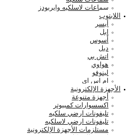
سماعات لاسلكيه وايربودز
اللابتوب
أيسر
ابل
أسوس
ديل
اتش بي
هواوي
لينوفو
ام اس اي
الأجهزة الإلكترونية
أجهزة متنوعة
اكسسوارات كمبيوتر
تليفونات ارضي سلكيه
تليفونات ارضي لاسلكيه
مستلزمات الأجهزة الإلكترونية