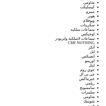
شاومى
كيسليكت
ميبرو
هونر
ويوفلاى
سكرينات
سماعات سلكيه
لوجيكس
سماعات لاسلكيه وايربودز
CMF NOTHING
أنكر
ابل
انفينكس
اوريمو
ايتل
جوي روم
جى بى ال
جيرماكس
ريلمي
سامسونج
سليبرات
شاومى
شويتيك
فومي