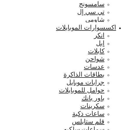
سامسونج
تي سي إل
شاومي
اكسسوارات الموبايلات
انكر
ابل
كابلات
شواحن
عدسات
بطاقات الذاكرة
جرابات موبايل
حوامل للموبايلات
باور بانك
سكرينات
ساعات ذكية
قلم ستايلس
سماعات سلكيه