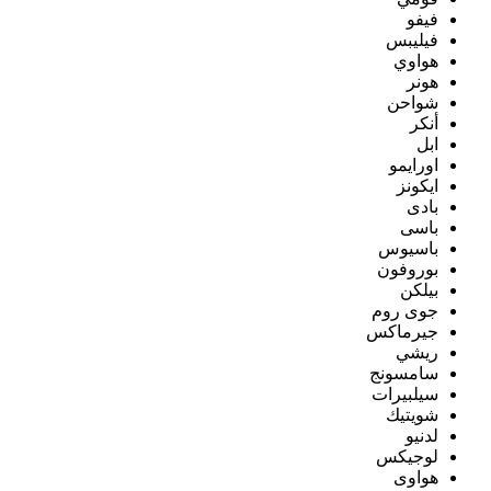
فيفو
فيليبس
هواوي
هونر
شواحن
أنكر
ابل
اورايمو
ايكونز
بادى
باسى
باسيوس
بوروفون
بيلكن
جوى روم
جيرماكس
ريشي
سامسونج
سيلبيرات
شويتيك
لدنيو
لوجيكس
هواوى