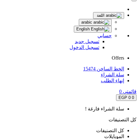
اللغة
arabic
English
حسابي
تسجيل جديد
تسجيل الدخول
Offers
الخط الساخن 15474
سلة الشراء
إنهاء الطلب
قائمتى
0
0 EGP
0
سلة الشراء فارغة !
كل التصنيفات
كل التصنيفات
الموبايلات