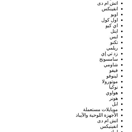
اتش ام دى
انفينكس
اوبو
اول كول
اي كيو
ايتل
ايس
تكنو
ريلمي
زد تي إي
سامسونج
شاومي
فيفو
لينوفو
موتورولا
نوكيا
هواوي
هونر
ابل
موبايلات مستعملة
الأجهزة اللوحية والآيباد
اتش ام دى
انفينيكس
ايباد