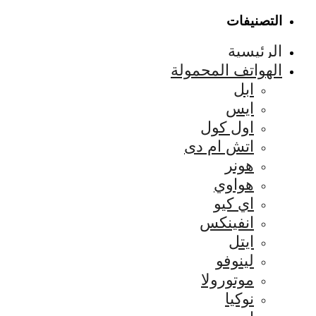
التصنيفات
الرئيسية
الهواتف المحمولة
ابل
ايس
اول كول
اتش ام دى
هونر
هواوي
اي كيو
انفينكس
ايتل
لينوفو
موتورولا
نوكيا