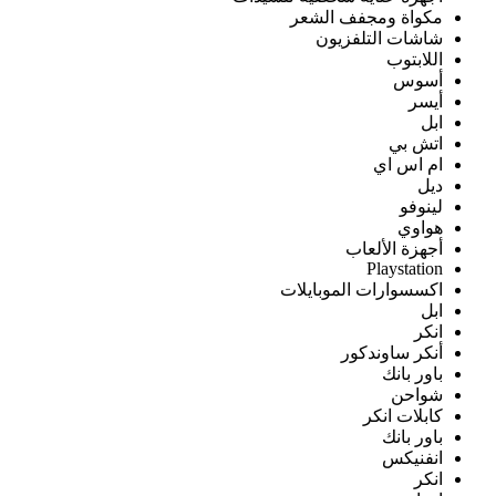
مكواة ومجفف الشعر
شاشات التلفزيون
اللابتوب
أسوس
أيسر
ابل
اتش بي
ام اس اي
ديل
لينوفو
هواوي
أجهزة الألعاب
Playstation
اكسسوارات الموبايلات
ابل
انكر
أنكر ساوندكور
باور بانك
شواحن
كابلات انكر
باور بانك
انفنيكس
انكر