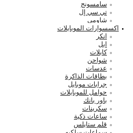
سامسونج
تي سي إل
شاومي
اكسسوارات الموبايلات
انكر
ابل
كابلات
شواحن
عدسات
بطاقات الذاكرة
جرابات موبايل
حوامل للموبايلات
باور بانك
سكرينات
ساعات ذكية
قلم ستايلس
سماعات سلكيه