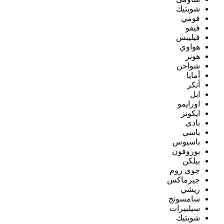
شويتيك
فومي
فيفو
فيليبس
هواوي
هونر
شواحن
أمايا
أنكر
ابل
اورايمو
ايكونز
بادى
باسى
باسيوس
بوروفون
بيلكن
جوى روم
جيرماكس
ريشي
سامسونج
سيلبيرات
شويتيك