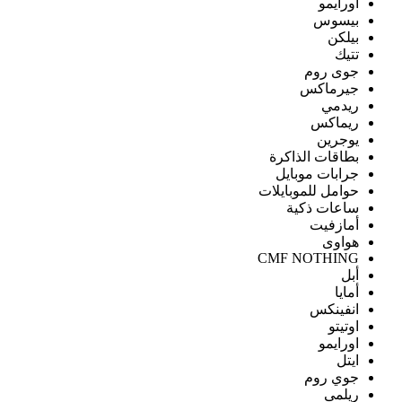
اورايمو
بيسوس
بيلكن
تتيك
جوى روم
جيرماكس
ريدمي
ريماكس
يوجرين
بطاقات الذاكرة
جرابات موبايل
حوامل للموبايلات
ساعات ذكية
أمازفيت
هواوى
CMF NOTHING
أبل
أمايا
انفينكس
اوتيتو
اورايمو
ايتل
جوي روم
ريلمى