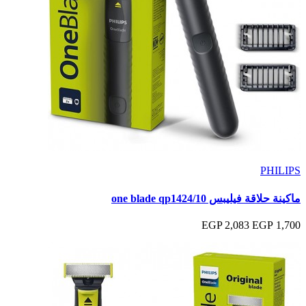
PHILIPS
ماكينة حلاقة فيليبس one blade qp1424/10
2,083 EGP
1,700 EGP