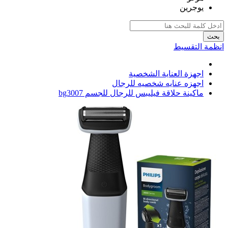
يوجرين
بحث
انظمة التقسيط
اجهزة العناية الشخصية
اجهزه عنايه شخصيه للرجال
ماكينة حلاقة فيليبس للرجال للجسم bg3007