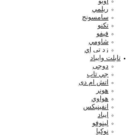
اوبو
ريلمي
سامسونج
تكنو
فيفو
شاومي
زد تي إي
تابلت وايباد
دوجى
جي تاب
اتش ام دى
هونر
هواوي
انفينيكس
ايباد
لينوفو
نوكيا