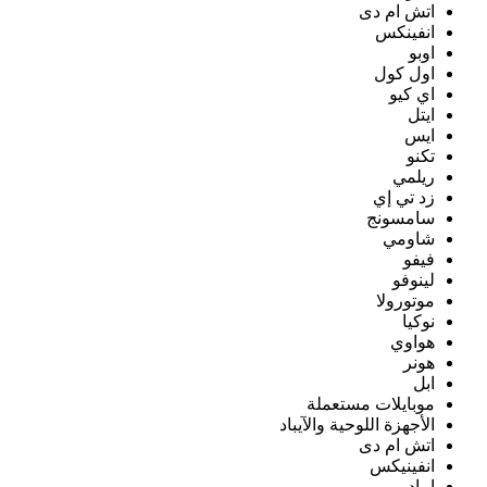
اتش ام دى
انفينكس
اوبو
اول كول
اي كيو
ايتل
ايس
تكنو
ريلمي
زد تي إي
سامسونج
شاومي
فيفو
لينوفو
موتورولا
نوكيا
هواوي
هونر
ابل
موبايلات مستعملة
الأجهزة اللوحية والآيباد
اتش ام دى
انفينيكس
ايباد