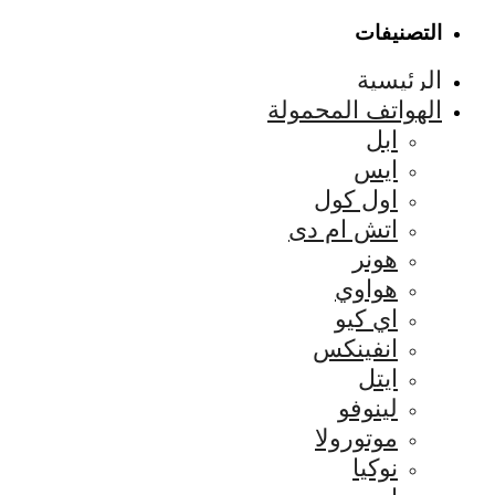
التصنيفات
الرئيسية
الهواتف المحمولة
ابل
ايس
اول كول
اتش ام دى
هونر
هواوي
اي كيو
انفينكس
ايتل
لينوفو
موتورولا
نوكيا