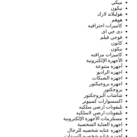
ميكي
نيكون
هوليلاند لارك
هوهم
كاميرات احترافيه
دى جي اى
فوجي فيلم
كانون
نيكون
كاميرات مراقبه
الأجهزة الإلكترونية
أجهزة متنوعة
اجهزه الراديو
اجهزه الشبكات
اجهزه بروجيكتور
بروجكتور
شاشات البروجكتور
اكسسوارات كمبيوتر
تليفونات ارضي سلكيه
تليفونات ارضي لاسلكيه
مستلزمات الأجهزة الإلكترونية
اجهزة العناية الشخصية
اجهزه عنايه شخصيه للرجال
اجهزه عنايه شخصيه للسيدات