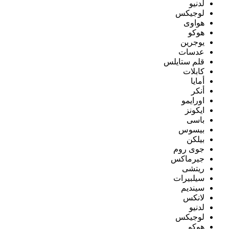
لدنيو
لوجيكس
هواوى
هوكو
يوجرين
عدسات
قلم ستايلس
كابلات
أمايا
أنكر
اورايمو
ايكونز
باسى
بيسوس
بيلكن
جوى روم
جيرماكس
ريتشى
سيلبيرات
سينديم
لانكس
لدنيو
لوجيكس
هوكو