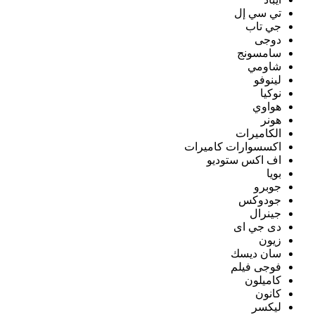
تي سي إل
جي تاب
دوجى
سامسونج
شاومي
لينوفو
نوكيا
هواوي
هونر
الكاميرات
اكسسوارات كاميرات
اف اكس ستوديو
بويا
جوبرو
جودوكس
جينرال
دى جي اى
زيون
سان ديسك
فوجى فيلم
كاميلون
كانون
ليكسر