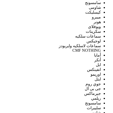
سامسونج
شاومى
كيسليكت
ميبرو
هونر
ويوفلاى
سكرينات
سماعات سلكيه
لوجيكس
سماعات لاسلكيه وايربودز
CMF NOTHING
أمايا
أنكر
ابل
انفينكس
اوريمو
ايتل
جوي روم
جى بى ال
جيرماكس
ريلمي
سامسونج
سليبرات
شاومى