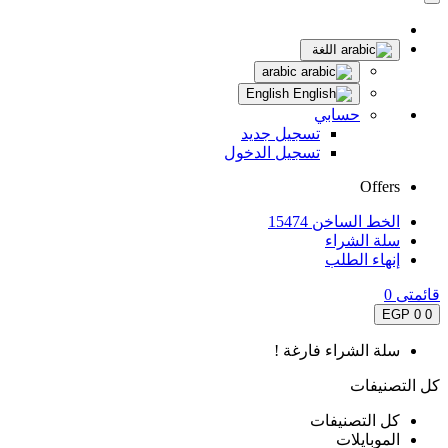
اللغة
arabic
English
حسابي
تسجيل جديد
تسجيل الدخول
Offers
الخط الساخن 15474
سلة الشراء
إنهاء الطلب
قائمتى
0
0 EGP
0
سلة الشراء فارغة !
كل التصنيفات
كل التصنيفات
الموبايلات