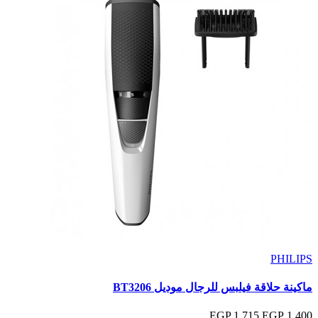
PHILIPS
ماكينة حلاقة فيلبس للرجال موديل BT3206
1,715 EGP
1,400 EGP