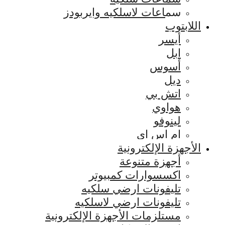
سماعات لاسلكيه وايربودز
اللابتوب
أيسر
ابل
أسوس
ديل
اتش بي
هواوي
لينوفو
ام اس اي
الأجهزة الإلكترونية
أجهزة متنوعة
اكسسوارات كمبيوتر
تليفونات ارضي سلكيه
تليفونات ارضي لاسلكيه
مستلزمات الأجهزة الإلكترونية