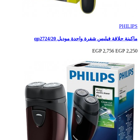
PHILIPS
ماكينة حلاقة فيلبس شفرة واحدة موديل qp2724/20
2,756 EGP
2,250 EGP