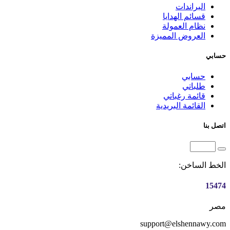
البراندات
قسائم الهدايا
نظام العمولة
العروض المميزة
حسابي
حسابي
طلباتي
قائمة رغباتي
القائمة البريدية
اتصل بنا
الخط الساخن:
15474
مصر
support@elshennawy.com