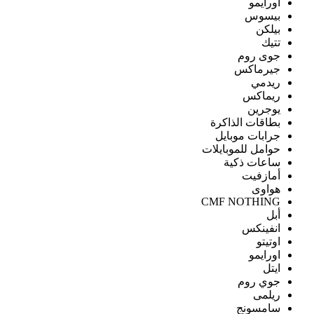
اورايمو
بيسوس
بيلكن
تتيك
جوى روم
جيرماكس
ريدمي
ريماكس
يوجرين
بطاقات الذاكرة
جرابات موبايل
حوامل للموبايلات
ساعات ذكية
أمازفيت
هواوى
CMF NOTHING
أبل
انفينكس
اوتيتو
اورايمو
ايتل
جوي روم
ريلمى
سامسونج