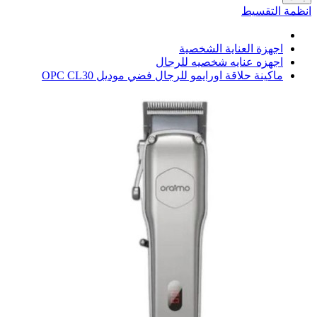
انظمة التقسيط
اجهزة العناية الشخصية
اجهزه عنايه شخصيه للرجال
ماكينة حلاقة اورايمو للرجال فضي موديل OPC CL30