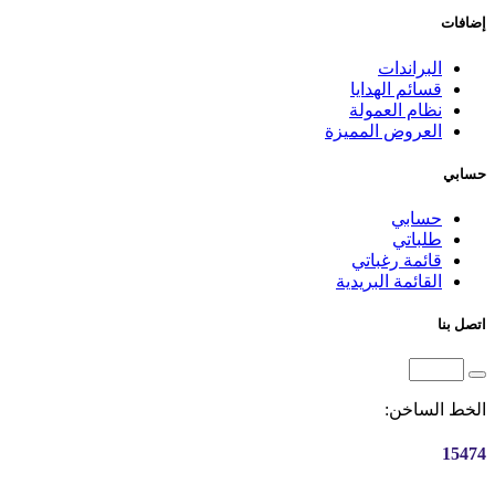
إضافات
البراندات
قسائم الهدايا
نظام العمولة
العروض المميزة
حسابي
حسابي
طلباتي
قائمة رغباتي
القائمة البريدية
اتصل بنا
الخط الساخن:
15474