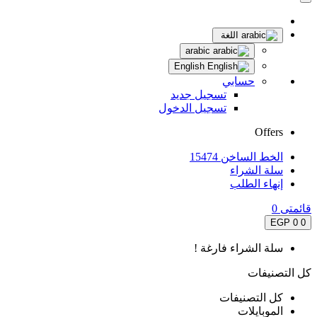
اللغة
arabic
English
حسابي
تسجيل جديد
تسجيل الدخول
Offers
الخط الساخن 15474
سلة الشراء
إنهاء الطلب
قائمتى
0
0 EGP
0
سلة الشراء فارغة !
كل التصنيفات
كل التصنيفات
الموبايلات