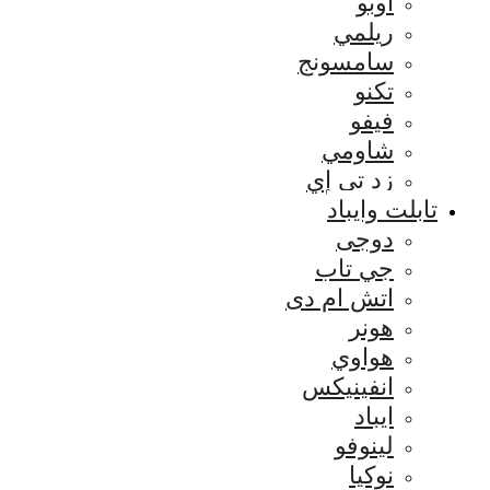
اوبو
ريلمي
سامسونج
تكنو
فيفو
شاومي
زد تي إي
تابلت وايباد
دوجى
جي تاب
اتش ام دى
هونر
هواوي
انفينيكس
ايباد
لينوفو
نوكيا