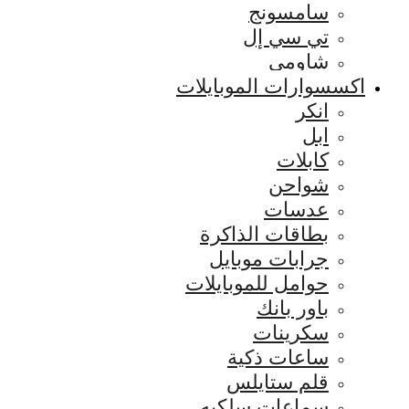
سامسونج
تي سي إل
شاومي
اكسسوارات الموبايلات
انكر
ابل
كابلات
شواحن
عدسات
بطاقات الذاكرة
جرابات موبايل
حوامل للموبايلات
باور بانك
سكرينات
ساعات ذكية
قلم ستايلس
سماعات سلكيه