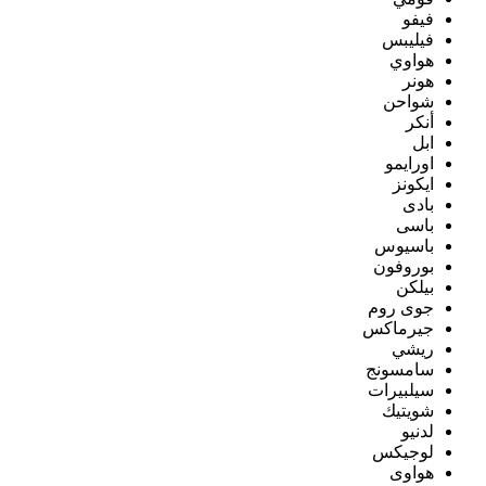
فيفو
فيليبس
هواوي
هونر
شواحن
أنكر
ابل
اورايمو
ايكونز
بادى
باسى
باسيوس
بوروفون
بيلكن
جوى روم
جيرماكس
ريشي
سامسونج
سيلبيرات
شويتيك
لدنيو
لوجيكس
هواوى