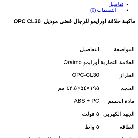
تفاصيل
التقييمات (0)
ماكينة حلاقة اورايمو للرجال فضي موديل OPC CL30
المواصفة
التفاصيل
العلامة التجارية
أورايمو
Oraimo
OPC-CL30
الطراز
الحجم
١٩٥
×
٥٤
×
٤٢.٥
مم
ABS + PC
مادة الجسم
الجهد الكهربي
٥
فولت
الطاقة
٥
واط