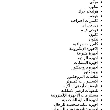
ميكي
نيكون
هوليلاند لارك
هوهم
كاميرات احترافيه
دى جي اى
فوجي فيلم
كانون
نيكون
كاميرات مراقبه
الأجهزة الإلكترونية
أجهزة متنوعة
اجهزه الراديو
اجهزه الشبكات
اجهزه بروجيكتور
بروجكتور
شاشات البروجكتور
اكسسوارات كمبيوتر
تليفونات ارضي سلكيه
تليفونات ارضي لاسلكيه
مستلزمات الأجهزة الإلكترونية
اجهزة العناية الشخصية
اجهزه عنايه شخصيه للرجال
اجهزه عنايه شخصيه للسيدات