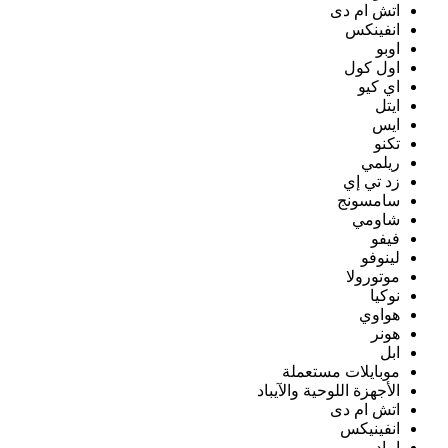
اتش ام دى
انفينكس
اوبو
اول كول
اي كيو
ايتل
ايس
تكنو
ريلمي
زد تي إي
سامسونج
شاومي
فيفو
لينوفو
موتورولا
نوكيا
هواوي
هونر
ابل
موبايلات مستعملة
الأجهزة اللوحية والآيباد
اتش ام دى
انفينيكس
ايباد