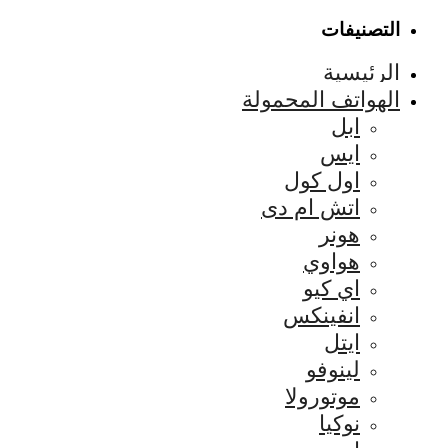
التصنيفات
الرئيسية
الهواتف المحمولة
ابل
ايس
اول كول
اتش ام دى
هونر
هواوي
اي كيو
انفينكس
ايتل
لينوفو
موتورولا
نوكيا