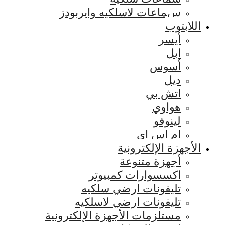
سماعات لاسلكيه وايربودز
اللابتوب
أيسر
ابل
أسوس
ديل
اتش بي
هواوي
لينوفو
ام اس اي
الأجهزة الإلكترونية
أجهزة متنوعة
اكسسوارات كمبيوتر
تليفونات ارضي سلكيه
تليفونات ارضي لاسلكيه
مستلزمات الأجهزة الإلكترونية