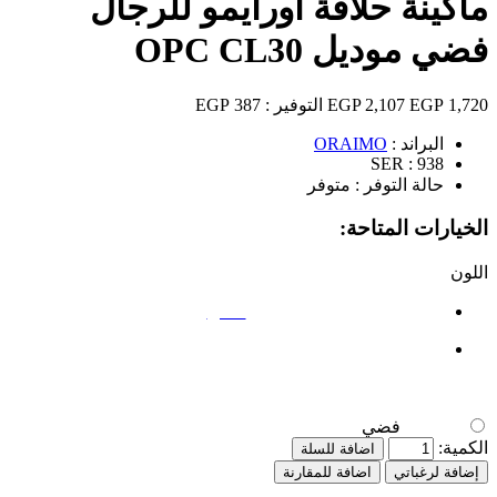
ماكينة حلاقة اورايمو للرجال
فضي موديل OPC CL30
1,720 EGP
2,107 EGP
التوفير :
387 EGP
البراند :
ORAIMO
SER :
938
حالة التوفر :
متوفر
الخيارات المتاحة:
اللون
فضي
فضي
الكمية:
اضافة للسلة
إضافة لرغباتي
اضافة للمقارنة