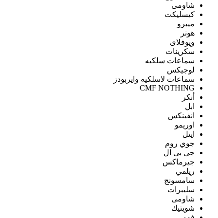
شاومى
كيسليكت
ميبرو
هونر
ويوفلاى
سكرينات
سماعات سلكيه
لوجيكس
سماعات لاسلكيه وايربودز
CMF NOTHING
أنكر
ابل
انفينكس
اوريمو
ايتل
جوي روم
جى بى ال
جيرماكس
ريلمي
سامسونج
سليبرات
شاومى
شويتيك
فومي