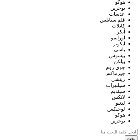
هوكو
يوجرين
عدسات
قلم ستايلس
كابلات
أنكر
اورايمو
ايكونز
باسى
بيسوس
بيلكن
جوى روم
جيرماكس
ريتشى
سيلبيرات
سينديم
لانكس
لدنيو
لوجيكس
هوكو
يوجرين
بحث