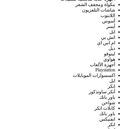
مكواة ومجفف الشعر
شاشات التلفزيون
اللابتوب
أسوس
أيسر
ابل
اتش بي
ام اس اي
ديل
لينوفو
هواوي
أجهزة الألعاب
Playstation
اكسسوارات الموبايلات
ابل
انكر
أنكر ساوندكور
باور بانك
شواحن
كابلات انكر
باور بانك
انفنيكس
انكر