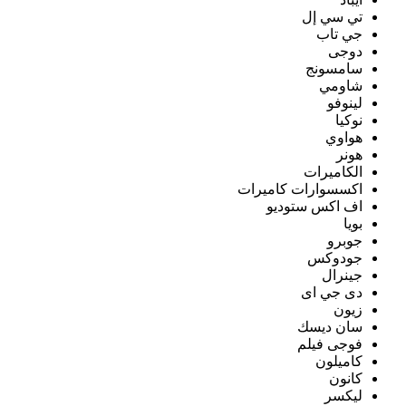
تي سي إل
جي تاب
دوجى
سامسونج
شاومي
لينوفو
نوكيا
هواوي
هونر
الكاميرات
اكسسوارات كاميرات
اف اكس ستوديو
بويا
جوبرو
جودوكس
جينرال
دى جي اى
زيون
سان ديسك
فوجى فيلم
كاميلون
كانون
ليكسر