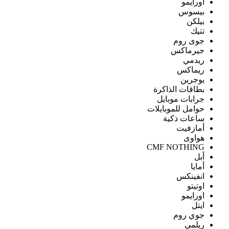
اورايمو
بيسوس
بيلكن
تتيك
جوى روم
جيرماكس
ريدمي
ريماكس
يوجرين
بطاقات الذاكرة
جرابات موبايل
حوامل للموبايلات
ساعات ذكية
أمازفيت
هواوى
CMF NOTHING
أبل
أمايا
انفينكس
اوتيتو
اورايمو
ايتل
جوي روم
ريلمى