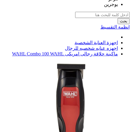
يوجرين
بحث
انظمة التقسيط
اجهزة العناية الشخصية
اجهزه عنايه شخصيه للرجال
ماكينة حلاقة رجالى امريكى WAHL Combo 100 WAHL