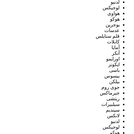
لدنيو
لوجيكس
هواوى
هوكو
يوجرين
عدسات
قلم ستايلس
كابلات
أمايا
أنكر
اورايمو
ايكونز
باسى
بيسوس
بيلكن
جوى روم
جيرماكس
ريتشى
سيلبيرات
سينديم
لانكس
لدنيو
لوجيكس
هوكو