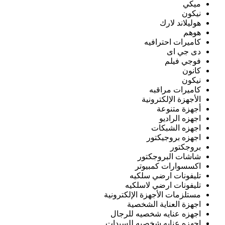
ميكي
نيكون
هوليلاند لارك
هوهم
كاميرات احترافيه
دى جي اى
فوجي فيلم
كانون
نيكون
كاميرات مراقبه
الأجهزة الإلكترونية
أجهزة متنوعة
اجهزه الراديو
اجهزه الشبكات
اجهزه بروجيكتور
بروجكتور
شاشات البروجكتور
اكسسوارات كمبيوتر
تليفونات ارضي سلكيه
تليفونات ارضي لاسلكيه
مستلزمات الأجهزة الإلكترونية
اجهزة العناية الشخصية
اجهزه عنايه شخصيه للرجال
اجهزه عنايه شخصيه للسيدات