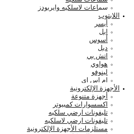
سماعات لاسلكيه وايربودز
اللابتوب
أيسر
ابل
أسوس
ديل
اتش بي
هواوي
لينوفو
ام اس اي
الأجهزة الإلكترونية
أجهزة متنوعة
اكسسوارات كمبيوتر
تليفونات ارضي سلكيه
تليفونات ارضي لاسلكيه
مستلزمات الأجهزة الإلكترونية