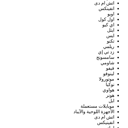
اتش ام دى
انفينكس
اوبو
اول كول
اي كيو
ايتل
ايس
تكنو
ريلمي
زد تي إي
سامسونج
شاومي
فيفو
لينوفو
موتورولا
نوكيا
هواوي
هونر
ابل
موبايلات مستعملة
الأجهزة اللوحية والآيباد
اتش ام دى
انفينيكس
ايباد