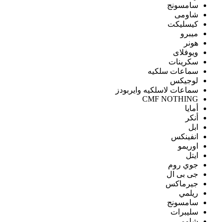
سامسونج
شاومى
كيسليكت
ميبرو
هونر
ويوفلاى
سكرينات
سماعات سلكيه
لوجيكس
سماعات لاسلكيه وايربودز
CMF NOTHING
أمايا
أنكر
ابل
انفينكس
اوريمو
ايتل
جوي روم
جى بى ال
جيرماكس
ريلمي
سامسونج
سليبرات
شاومى