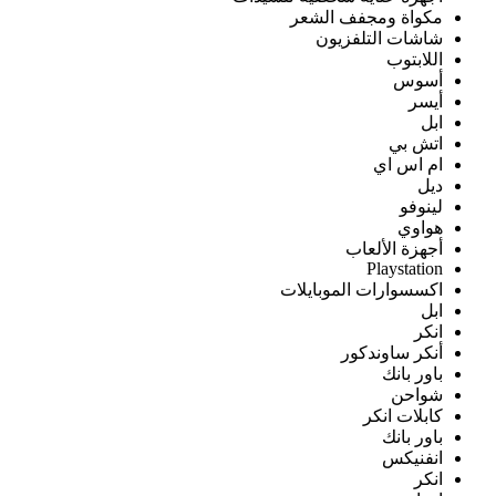
مكواة ومجفف الشعر
شاشات التلفزيون
اللابتوب
أسوس
أيسر
ابل
اتش بي
ام اس اي
ديل
لينوفو
هواوي
أجهزة الألعاب
Playstation
اكسسوارات الموبايلات
ابل
انكر
أنكر ساوندكور
باور بانك
شواحن
كابلات انكر
باور بانك
انفنيكس
انكر