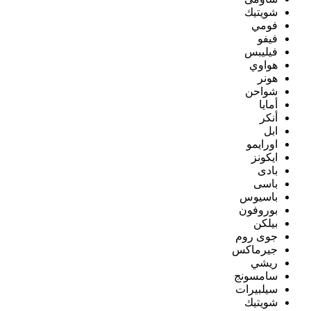
شويتيك
فومي
فيفو
فيليبس
هواوي
هونر
شواحن
أمايا
أنكر
ابل
اورايمو
ايكونز
بادى
باسى
باسيوس
بوروفون
بيلكن
جوى روم
جيرماكس
ريشي
سامسونج
سيلبيرات
شويتيك