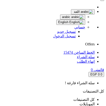
اللغة
arabic
English
حسابي
تسجيل جديد
تسجيل الدخول
Offers
الخط الساخن 15474
سلة الشراء
إنهاء الطلب
قائمتى
0
0 EGP
0
سلة الشراء فارغة !
كل التصنيفات
كل التصنيفات
الموبايلات