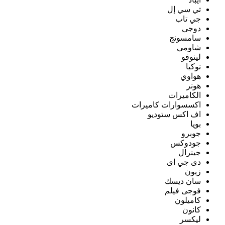
تي سي إل
جي تاب
دوجى
سامسونج
شاومي
لينوفو
نوكيا
هواوي
هونر
الكاميرات
اكسسوارات كاميرات
اف اكس ستوديو
بويا
جوبرو
جودوكس
جينرال
دى جي اى
زيون
سان ديسك
فوجى فيلم
كاميلون
كانون
ليكسر