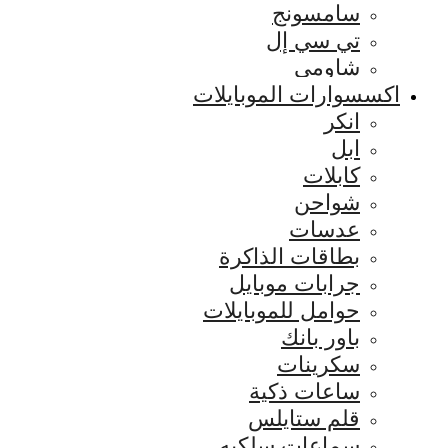
سامسونج
تي سي إل
شاومي
اكسسوارات الموبايلات
انكر
ابل
كابلات
شواحن
عدسات
بطاقات الذاكرة
جرابات موبايل
حوامل للموبايلات
باور بانك
سكرينات
ساعات ذكية
قلم ستايلس
سماعات سلكيه