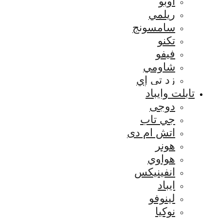
اوبو
ريلمي
سامسونج
تكنو
فيفو
شاومي
زد تي إي
تابلت وايباد
دوجى
جي تاب
اتش ام دى
هونر
هواوي
انفينيكس
ايباد
لينوفو
نوكيا