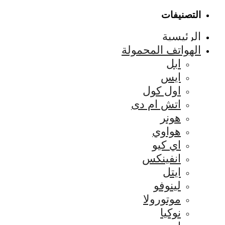
التصنيفات
الرئيسية
الهواتف المحمولة
ابل
ايس
اول كول
اتش ام دى
هونر
هواوي
اي كيو
انفينكس
ايتل
لينوفو
موتورولا
نوكيا