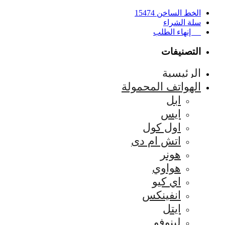
الخط الساخن 15474
سلة الشراء
إنهاء الطلب
التصنيفات
الرئيسية
الهواتف المحمولة
ابل
ايس
اول كول
اتش ام دى
هونر
هواوي
اي كيو
انفينكس
ايتل
لينوفو