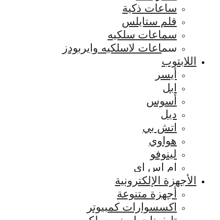
ساعات ذكية
قلم ستايلس
سماعات سلكيه
سماعات لاسلكيه وايربودز
اللابتوب
أيسر
ابل
أسوس
ديل
اتش بي
هواوي
لينوفو
ام اس اي
الأجهزة الإلكترونية
أجهزة متنوعة
اكسسوارات كمبيوتر