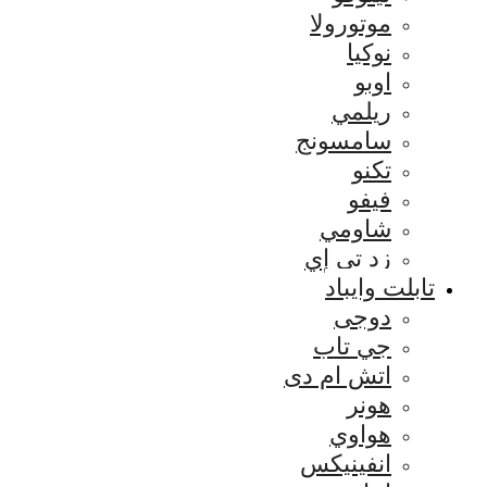
موتورولا
نوكيا
اوبو
ريلمي
سامسونج
تكنو
فيفو
شاومي
زد تي إي
تابلت وايباد
دوجى
جي تاب
اتش ام دى
هونر
هواوي
انفينيكس