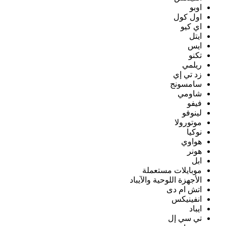
اوبو
اول كول
اي كيو
ايتل
ايس
تكنو
ريلمي
زد تي إي
سامسونج
شاومي
فيفو
لينوفو
موتورولا
نوكيا
هواوي
هونر
ابل
موبايلات مستعملة
الأجهزة اللوحية والآيباد
اتش ام دى
انفينيكس
ايباد
تي سي إل