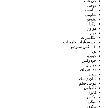
جي تاب
دوجى
سامسونج
شاومي
لينوفو
نوكيا
هواوي
هونر
الكاميرات
اكسسوارات كاميرات
اف اكس ستوديو
بويا
جوبرو
جودوكس
جينرال
دى جي اى
زيون
سان ديسك
فوجى فيلم
كاميلون
كانون
ليكسر
ميكي
نيكون