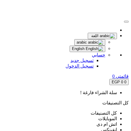
اللغة
arabic
English
حسابي
تسجيل جديد
تسجيل الدخول
قائمتى
0
0 EGP
0
سلة الشراء فارغة !
كل التصنيفات
كل التصنيفات
الموبايلات
اتش ام دى
انفينكس