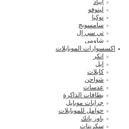
ايباد
لينوفو
نوكيا
سامسونج
تي سي إل
شاومي
اكسسوارات الموبايلات
انكر
ابل
كابلات
شواحن
عدسات
بطاقات الذاكرة
جرابات موبايل
حوامل للموبايلات
باور بانك
سكرينات