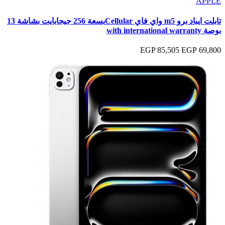
APPLE
تابلت ايباد برو m5 واي فاي Cellularبسعة 256 جيجابايت بشاشة 13
بوصة with international warranty
85,505 EGP
69,800 EGP