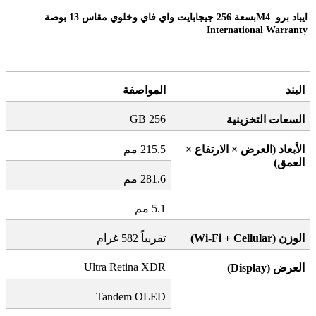
ايباد برو
M4
بسعة 256 جيجابايت واي فاي وخلوي مقاس 13 بوصة
International Warranty
البند
المواصفة
256 GB
السعات التخزينية
الأبعاد (العرض × الارتفاع ×
215.5
مم
العمق)
281.6
مم
5.1
مم
الوزن
(Wi-Fi + Cellular)
تقريباً 582 غرام
Ultra Retina XDR
العرض
(Display)
Tandem OLED