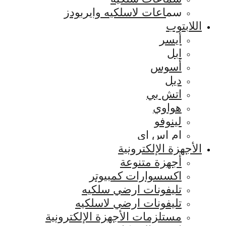
سماعات لاسلكيه وايربودز
اللابتوب
أيسر
ابل
أسوس
ديل
اتش بي
هواوي
لينوفو
ام اس اي
الأجهزة الإلكترونية
أجهزة متنوعة
اكسسوارات كمبيوتر
تليفونات ارضي سلكيه
تليفونات ارضي لاسلكيه
مستلزمات الأجهزة الإلكترونية