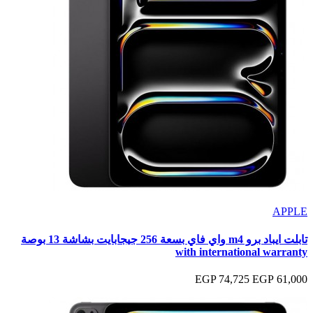
APPLE
تابلت ايباد برو m4 واي فاي بسعة 256 جيجابايت بشاشة 13 بوصة
with international warranty
74,725 EGP
61,000 EGP