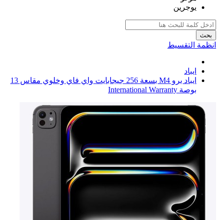
يوجرين
بحث
انظمة التقسيط
ايباد
ايباد برو M4 بسعة 256 جيجابايت واي فاي وخلوي مقاس 13
بوصة International Warranty