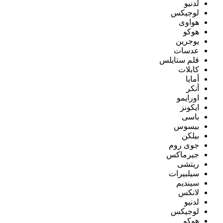
لدنيو
لوجيكس
هواوى
هوكو
يوجرين
عدسات
قلم ستايلس
كابلات
أمايا
أنكر
اورايمو
ايكونز
باسى
بيسوس
بيلكن
جوى روم
جيرماكس
ريتشى
سيلبيرات
سينديم
لانكس
لدنيو
لوجيكس
هوكو