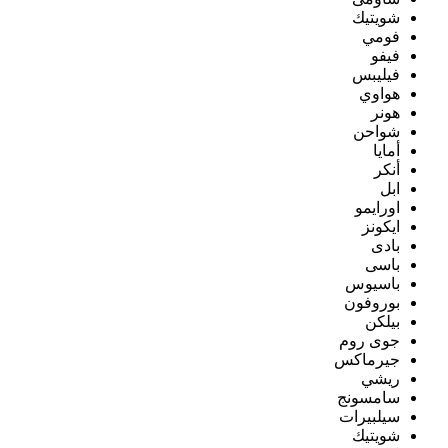
شويتيك
فومي
فيفو
فيليبس
هواوي
هونر
شواحن
أمايا
أنكر
ابل
اورايمو
ايكونز
بادى
باسى
باسيوس
بوروفون
بيلكن
جوى روم
جيرماكس
ريشي
سامسونج
سيلبيرات
شويتيك