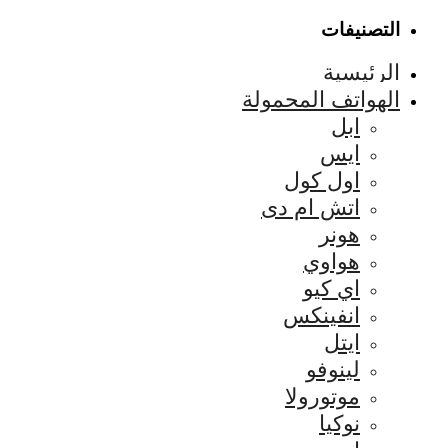
التصنيفات
الرئيسية
الهواتف المحمولة
ابل
ايس
اول كول
اتش ام دى
هونر
هواوي
اي كيو
انفينكس
ايتل
لينوفو
موتورولا
نوكيا