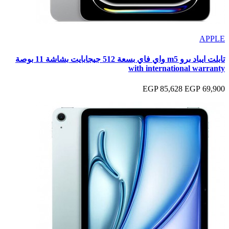
APPLE
تابلت ايباد برو m5 واي فاي بسعة 512 جيجابايت بشاشة 11 بوصة
with international warranty
85,628 EGP
69,900 EGP