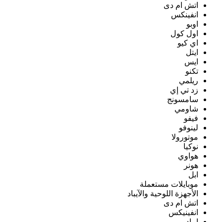
اتش ام دى
انفينكس
اوبو
اول كول
اي كيو
ايتل
ايس
تكنو
ريلمي
زد تي إي
سامسونج
شاومي
فيفو
لينوفو
موتورولا
نوكيا
هواوي
هونر
ابل
موبايلات مستعملة
الأجهزة اللوحية والآيباد
اتش ام دى
انفينيكس
ايباد