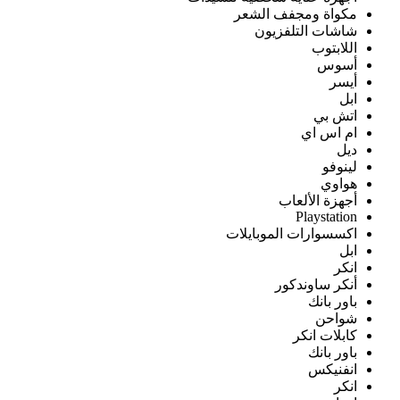
مكواة ومجفف الشعر
شاشات التلفزيون
اللابتوب
أسوس
أيسر
ابل
اتش بي
ام اس اي
ديل
لينوفو
هواوي
أجهزة الألعاب
Playstation
اكسسوارات الموبايلات
ابل
انكر
أنكر ساوندكور
باور بانك
شواحن
كابلات انكر
باور بانك
انفنيكس
انكر