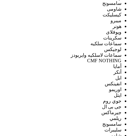
سامسونج
شاومى
كيسليكت
ميبرو
هونر
ويوفلاى
سكرينات
سماعات سلكيه
لوجيكس
سماعات لاسلكيه وايربودز
CMF NOTHING
أمايا
أنكر
ابل
انفينكس
اوريمو
ايتل
جوي روم
جى بى ال
جيرماكس
ريلمي
سامسونج
سليبرات
شاومى