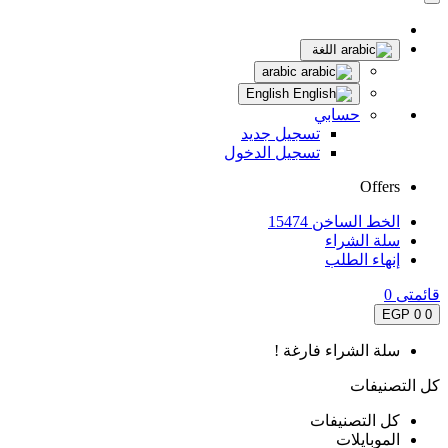
اللغة
arabic
English
حسابي
تسجيل جديد
تسجيل الدخول
Offers
الخط الساخن 15474
سلة الشراء
إنهاء الطلب
قائمتى
0
0 EGP
0
سلة الشراء فارغة !
كل التصنيفات
كل التصنيفات
الموبايلات