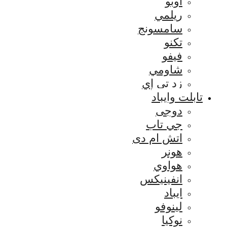
اوبو
ريلمي
سامسونج
تكنو
فيفو
شاومي
زد تي إي
تابلت وايباد
دوجى
جي تاب
اتش ام دى
هونر
هواوي
انفينيكس
ايباد
لينوفو
نوكيا