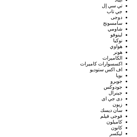
تي سي إل
جي تاب
دوجى
سامسونج
شاومي
لينوفو
نوكيا
هواوي
هونر
الكاميرات
اكسسوارات كاميرات
اف اكس ستوديو
بويا
جوبرو
جودوكس
جينرال
دى جي اى
زيون
سان ديسك
فوجى فيلم
كاميلون
كانون
ليكسر