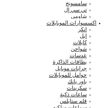
سامسونج
تي سي إل
شاومي
اكسسوارات الموبايلات
انكر
ابل
كابلات
شواحن
عدسات
بطاقات الذاكرة
جرابات موبايل
حوامل للموبايلات
باور بانك
سكرينات
ساعات ذكية
قلم ستايلس
سماعات سلكيه