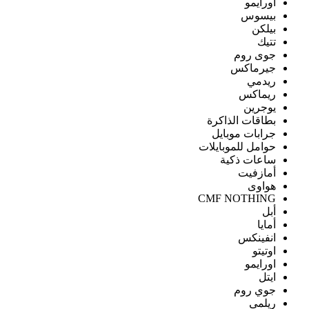
اورايمو
بيسوس
بيلكن
تتيك
جوى روم
جيرماكس
ريدمي
ريماكس
يوجرين
بطاقات الذاكرة
جرابات موبايل
حوامل للموبايلات
ساعات ذكية
أمازفيت
هواوى
CMF NOTHING
أبل
أمايا
انفينكس
اوتيتو
اورايمو
ايتل
جوي روم
ريلمى