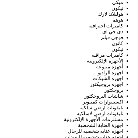
ميكي
نيكون
هوليلاند لارك
هوهم
كاميرات احترافيه
دى جي اى
فوجي فيلم
كانون
نيكون
كاميرات مراقبه
الأجهزة الإلكترونية
أجهزة متنوعة
اجهزه الراديو
اجهزه الشبكات
اجهزه بروجيكتور
بروجكتور
شاشات البروجكتور
اكسسوارات كمبيوتر
تليفونات ارضي سلكيه
تليفونات ارضي لاسلكيه
مستلزمات الأجهزة الإلكترونية
اجهزة العناية الشخصية
اجهزه عنايه شخصيه للرجال
اجهزه عنايه شخصيه للسيدات